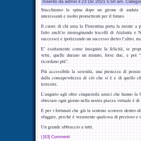
Inserito da admin il 23 Dic 2021 5:50 am. Catego
Stacchiamo la spina dopo un girone di andata s
interessanti e molto promettenti per il futuro.
Il cuore di chi ama la Fiorentina porta la mente a 
fatto anch’io immaginando tracolli di Atalanta e N
successo) e ipotizzando un successo dietro l’altro, m
E’ esattamente come inseguire la felicità, se prop
vette, quelle durano un minuto, forse due, e poi “
ricordano più”.
Più accessibile la serenità, una pienezza di pensi
dalla consapevolezza di ciò che si è e di quello che
terrestre.
L’augurio agli oltre cinquemila amici che hanno la b
sbirciare ogni giorno nella nostra piazza virtuale è di
E per i fortunati che già la sentono scorrere dentro di
sfuggire, perché è veramente qualcosa di prezioso e 
Un grande abbraccio a tutti.
|
[63] Commenti