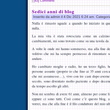
|
[83] Commenti
Sedici anni di blog
Inserito da admin il 4 Dic 2021 6:24 am. Categor
Nulla è rimasto uguale a quando ho iniziato in q
nulla.
La mia vita è stata rovesciata come un calzino
cambiamenti, mi sono trovato come su una tavola da 
A volte le onde mi hanno sommerso, ma alla fine dev
volitivo che mi ha sempre permesso di rimontare so
andare.
Ho cambiato moglie e radio, ho un terzo figlio, h
persone assunte (proprio io che fino ai 35 anni cerc
che mi assumesse…), vivo con tre cani dopo averne
secolo, sono diventato molto paziente e dopo decen
da tempo ascolto gli altri.
Non mi sembra di avere 61 anni, almeno per come li
eppure ci sono tutti. Così come c’è questo blog, 
vorrei, ma che alla fine è il filo conduttore del mio ul