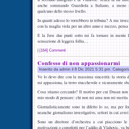
anche sommando Guardiola a Italiano, a meno
qualcuno dello stesso livello.
In quanti adesso lo vorrebbero in tribuna? A me inve
con la maglia viola per un altro anno e mezzo, pens
E la Juve due punti sotto mi fa tornare in mente 
sensazione di leggera follia…
|
[164] Commenti
Confesso di non appassionarmi
Inserito da admin il 8 Dic 2021 5:31 pm. Categor
Ve lo devo dire con la massima sincerità: la storia 
mi appassiona, la trovo stucchevole e sicuramente sba
Cosa stiamo cercando? Il motivo per cui Dusan non 
mio modo di pensare: chi non mi ama non mi merita e 
Giornalisticamente sono in difetto lo so, ma per f
neanche giornalismo investigativo, settori in cui avrei 
Sono un direttore d’orchestra a cui piacciono le
motivazioni o complotti per l’addio di Vlahovic, va b