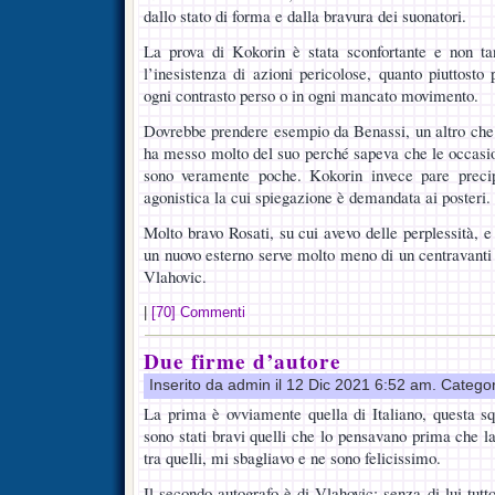
dallo stato di forma e dalla bravura dei suonatori.
La prova di Kokorin è stata sconfortante e non tan
l’inesistenza di azioni pericolose, quanto piuttost
ogni contrasto perso o in ogni mancato movimento.
Dovrebbe prendere esempio da Benassi, un altro che
ha messo molto del suo perché sapeva che le occasion
sono veramente poche. Kokorin invece pare precip
agonistica la cui spiegazione è demandata ai posteri.
Molto bravo Rosati, su cui avevo delle perplessità, e 
un nuovo esterno serve molto meno di un centravanti 
Vlahovic.
|
[70] Commenti
Due firme d’autore
Inserito da admin il 12 Dic 2021 6:52 am. Catego
La prima è ovviamente quella di Italiano, questa s
sono stati bravi quelli che lo pensavano prima che la
tra quelli, mi sbagliavo e ne sono felicissimo.
Il secondo autografo è di Vlahovic: senza di lui tutt