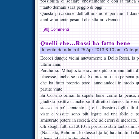
possibilità di scalare onestamente e con la fatica 
“tanto domani sarà peggio di oggi”.
Questa privazione dell’ottimismo è per me il dann
anni veramente pesanti che stiamo vivendo.
|
[90] Commenti
Quelli che…Rossi ha fatto bene
Inserito da admin il 25 Apr 2013 6:10 am. Catego
Eccoci dunque vicini nuovamente a Delio Rossi, la pi
ultimi anni.
Perché su Mihajlovic eravamo più o meno tutti d’
piacesse, anche se poi si è dimostrato una persona 
che ha fatto proprio poco, annoiandoci in modo q
partite vinte.
Su Corvino ormai lo sapete bene come la penso, il
giudizio positivo, anche se il diretto interessato v
stesso un po’ scontento…) e il disastro degli ultimi
viste e vissute sono più legate ad una folle e pe
smisurato potere in società che ad errori di mercato.
Gli sbagli fatti dal 2010 in poi sono stati tantissimi,
(Nastasic, Behrami, lo stesso Ljajic) ha aiutato il ril
è bene ed onesto ricordarlo.