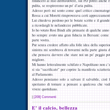
rinuncerò al mio diritto/dovere, sul PD potrei anche r
pulita, se respireremo un po’ d’aria pulita.
Adesso però mi sento come quel critico cinematogra
Rossa a cui Moretti rimproverava certi apprezzamenti
Lui chiedeva perdono per le boiate scritte e il gran
a ricordargli le nefandezze pubblicate.
Io ho votato Rosi Bindi alle primarie di qualche anno 
ho sempre avuto una gran fiducia in Bersani: come
parte vostra.
Pur senza credere affatto alla folle idea della superio
sinistra mi sembrava di trovarmi nella parte giusta 
che pensava davvero che stare noi un po’ peggio po
migliore.
Mi hanno letteralmente schifato e Napolitano non c’e
si sia “sacrificato” per coprire la manifesta sciatter
al Parlamento.
Adesso pensiamo solo a salvare il salvabile, cioè f
speriamo di tornare a pensare a qualcosa che vad
vivere quotidiano.
|
[209] Commenti
E’ il calcio, bellezza