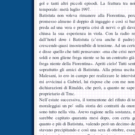
gol e tanti altri piccoli episodi. La frattura tra n
temporale: metà luglio 1997.
Batistuta non voleva rimanere alla Fiorentina, per
promesso almeno il doppio di ingaggio e così si ba
preda ad una vera e propria crisi di nervi: o gli dav
chiusa la sua esperienza in viola. Con la radio 
dall’hotel dove i Batistuta (c’era anche il padre)
crescendo quasi insostenibile di tensione. Ad un cert
e disse quello che tutti pensavano: «ma che crisi ner
soldi e non gliene frega niente se ha un contratto gi
frega niente della Fiorentina». Apriti cielo! Tutti sen
soprattutto gli amici di Batistuta. Alla prima uscita
Malesani, io ero in campo per realizzare le intervi
mi avvicinai a Gabriel, lui rispose che con me non
dichiarazioni di Rinaldo, che però, a quanto ne sape
proprietario di Tmc.
Nell’estate successiva, il tormentone del rifiuto di t
moraleggiai un po’ sulla storia dei contratti da onor
sono tutto nella vita. Avevo ragione nella sostanza
sarebbe capitato quaranta mesi dopo, con certa g
quanto e più di Batistuta, valendo però un decimo d
stavano precipitando e così una sera di ottobre, esa