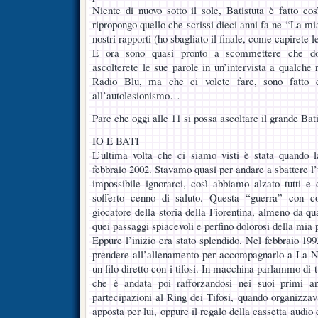
Niente di nuovo sotto il sole, Batistuta è fatto co
ripropongo quello che scrissi dieci anni fa ne “La mia
nostri rapporti (ho sbagliato il finale, come capirete 
E ora sono quasi pronto a scommettere che do
ascolterete le sue parole in un’intervista a qualche
Radio Blu, ma che ci volete fare, sono fatto co
all’autolesionismo…
Pare che oggi alle 11 si possa ascoltare il grande Bat
IO E BATI
L’ultima volta che ci siamo visti è stata quando
febbraio 2002. Stavamo quasi per andare a sbattere l’u
impossibile ignorarci, così abbiamo alzato tutti e
sofferto cenno di saluto. Questa “guerra” con co
giocatore della storia della Fiorentina, almeno da qu
quei passaggi spiacevoli e perfino dolorosi della mia 
Eppure l’inizio era stato splendido. Nel febbraio 199
prendere all’allenamento per accompagnarlo a La N
un filo diretto con i tifosi. In macchina parlammo di 
che è andata poi rafforzandosi nei suoi primi an
partecipazioni al Ring dei Tifosi, quando organizzav
apposta per lui, oppure il regalo della cassetta audio 