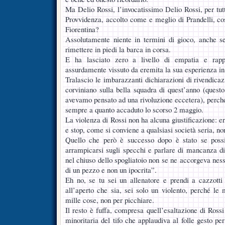
Ma Delio Rossi, l’invocatissimo Delio Rossi, per tu
Provvidenza, accolto come e meglio di Prandelli, cos
Fiorentina?
Assolutamente niente in termini di gioco, anche se
rimettere in piedi la barca in corsa.
E ha lasciato zero a livello di empatia e rapp
assurdamente vissuto da eremita la sua esperienza in 
Tralascio le imbarazzanti dichiarazioni di rivendicazi
corviniano sulla bella squadra di quest’anno (questo 
avevamo pensato ad una rivoluzione eccetera), perché i
sempre a quanto accaduto lo scorso 2 maggio.
La violenza di Rossi non ha alcuna giustificazione: 
e stop, come si conviene a qualsiasi società seria, non
Quello che però è successo dopo è stato se possi
arrampicarsi sugli specchi e parlare di mancanza di
nel chiuso dello spogliatoio non se ne accorgeva nes
di un pezzo e non un ipocrita”.
Eh no, se tu sei un allenatore e prendi a cazzotti
all’aperto che sia, sei solo un violento, perché l
mille cose, non per picchiare.
Il resto è fuffa, compresa quell’esaltazione di Rossi
minoritaria del tifo che applaudiva al folle gesto per