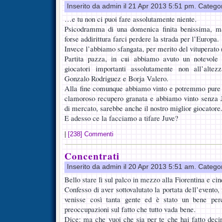
Inserito da admin il 21 Apr 2013 5:51 pm. Catego
…e tu non ci puoi fare assolutamente niente.
Psicodramma di una domenica finita benissima, ma
forse addirittura farci perdere la strada per l’Europa.
Invece l’abbiamo sfangata, per merito del vituperato
Partita pazza, in cui abbiamo avuto un notevole 
giocatori importanti assolutamente non all’altez
Gonzalo Rodriguez e Borja Valero.
Alla fine comunque abbiamo vinto e potremmo pure p
clamoroso recupero granata e abbiamo vinto senza Jo
di mercato, sarebbe anche il nostro miglior giocatore
E adesso ce la facciamo a tifare Juve?
|
[238] Commenti
Concentrati
Inserito da admin il 20 Apr 2013 5:51 am. Catego
Bello stare lì sul palco in mezzo alla Fiorentina e ci
Confesso di aver sottovalutato la portata dell’evento
venisse così tanta gente ed è stato un bene per
preoccupazioni sul fatto che tutto vada bene.
Dice: ma che vuoi che sia per te che hai fatto decin