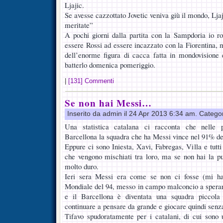
Ljajic.
Se avesse cazzottato Jovetic veniva giù il mondo, Lja
meritate”
A pochi giorni dalla partita con la Sampdoria io ro
essere Rossi ad essere incazzato con la Fiorentina, 
dell’enorme figura di cacca fatta in mondovisione
batterlo domenica pomeriggio.
|
[131] Commenti
Se non hai Messi…
Inserito da admin il 24 Apr 2013 6:34 am. Catego
Una statistica catalana ci racconta che nelle p
Barcellona la squadra che ha Messi vince nel 91% de
Eppure ci sono Iniesta, Xavi, Fabregas, Villa e tutti 
che vengono mischiati tra loro, ma se non hai la pul
molto duro.
Ieri sera Messi era come se non ci fosse (mi ha 
Mondiale del 94, messo in campo malconcio a sperar
e il Barcellona è diventata una squadra piccola 
continuare a pensare da grande e giocare quindi senza
Tifavo spudoratamente per i catalani, di cui son