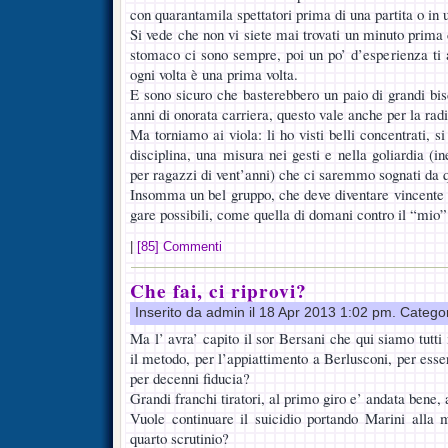
con quarantamila spettatori prima di una partita o in 
Si vede che non vi siete mai trovati un minuto prima ch
stomaco ci sono sempre, poi un po’ d’esperienza ti a
ogni volta è una prima volta.
E sono sicuro che basterebbero un paio di grandi bis
anni di onorata carriera, questo vale anche per la radi
Ma torniamo ai viola: li ho visti belli concentrati, s
disciplina, una misura nei gesti e nella goliardia (in
per ragazzi di vent’anni) che ci saremmo sognati da q
Insomma un bel gruppo, che deve diventare vincente e
gare possibili, come quella di domani contro il “mio”
|
[85] Commenti
Che fai, ci riprovi?
Inserito da admin il 18 Apr 2013 1:02 pm. Catego
Ma l’ avra’ capito il sor Bersani che qui siamo tutti 
il metodo, per l’appiattimento a Berlusconi, per esser
per decenni fiducia?
Grandi franchi tiratori, al primo giro e’ andata bene
Vuole continuare il suicidio portando Marini alla 
quarto scrutinio?