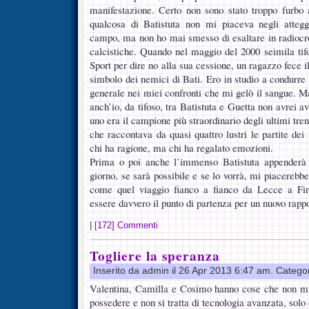
manifestazione. Certo non sono stato troppo furbo 
qualcosa di Batistuta non mi piaceva negli atteg
campo, ma non ho mai smesso di esaltare in radiocron
calcistiche. Quando nel maggio del 2000 seimila tifo
Sport per dire no alla sua cessione, un ragazzo fece
simbolo dei nemici di Bati. Ero in studio a condurre l
generale nei miei confronti che mi gelò il sangue. M
anch’io, da tifoso, tra Batistuta e Guetta non avrei 
uno era il campione più straordinario degli ultimi tren
che raccontava da quasi quattro lustri le partite dei 
chi ha ragione, ma chi ha regalato emozioni.
Prima o poi anche l’immenso Batistuta appenderà 
giorno, se sarà possibile e se lo vorrà, mi piacerebbe
come quel viaggio fianco a fianco da Lecce a Fir
essere davvero il punto di partenza per un nuovo rappo
|
[172] Commenti
Togliere la speranza
Inserito da admin il 26 Apr 2013 6:47 am. Catego
Valentina, Camilla e Cosimo hanno cose che non m
possedere e non si tratta di tecnologia avanzata, solo