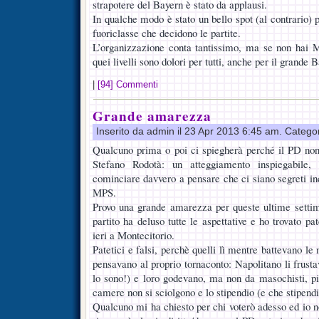
strapotere del Bayern è stato da applausi.
In qualche modo è stato un bello spot (al contrario) p
fuoriclasse che decidono le partite.
L’organizzazione conta tantissimo, ma se non hai M
quei livelli sono dolori per tutti, anche per il grande 
|
[94] Commenti
Grande amarezza
Inserito da admin il 23 Apr 2013 6:45 am. Catego
Qualcuno prima o poi ci spiegherà perché il PD n
Stefano Rodotà: un atteggiamento inspiegabil
cominciare davvero a pensare che ci siano segreti inc
MPS.
Provo una grande amarezza per queste ultime settim
partito ha deluso tutte le aspettative e ho trovato pa
ieri a Montecitorio.
Patetici e falsi, perchè quelli lì mentre battevano le 
pensavano al proprio tornaconto: Napolitano li frusta
lo sono!) e loro godevano, ma non da masochisti, piu
camere non si sciolgono e lo stipendio (e che stipendi
Qualcuno mi ha chiesto per chi voterò adesso ed io n