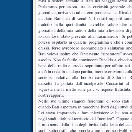
misi a sedere accanto a Bati nel viaggio aereo d
Parlammo per un’ora, tra la curiosità generale de
giornalisti, arrivando ad un compromesso: se Rinaldo
tacciato Batistuta di venalità, i nostri rapporti sar
tradotto nella quotidianità, avrebbe voluto dire
giornalisti della mia radio e della mia televisione di 
io non fossi stato presente alla trasmissione. Si po
potessi ospitarlo in qualche programma e che i com
chissà, forse avrebbero ricominciato a salutarmi anc
Bati voleva inoltre che l’intervento “riparatore” av
ascolto. Non fu facile convincere Rinaldo a chiedere
bene della radio e, credo, soprattutto per affetto nei
andò in onda in un dopo partita, mentre eravamo coll
sentenza relativa alla bomba carta di Salerno. R
cassetta fu portata dall’incolpevole Ceccarini al 
«Questa me la metto sulle pa…», rispose Batistuta, d
nostri rapporti.
Nelle sue ultime stagioni fiorentine ci sono stati
quando Bati aspettava in macchina fuori dagli studi d
Lei stava imparando a fare televisione e lui non 
negli studi, cioè nel territorio del “nemico”. Oppur
il mio nome dalla lista degli invitati alla festa del su
suoi “sottoposti”, che proprio a me si erano rivolti 