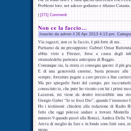
Problemi loro, noi adesso godiamo e tifiamo Catania.
|
[271] Commenti
Non ce la faccio…
Inserito da admin il 26 Apr 2013 4:13 pm. Catego
Via ragazzi, non ce la faccio, è più forte di me.
Partiamo da un presupposto: Gabriel Omar Batistuta è
abbia visto a Firenze, forse a causa degli inf
stramaledetta partenza anticipata di Baggio.
Comunque sia, la storia ci consegna questo: il più gr
E di una generosità enorme, basta pensare alle in
sempre, forzature pagate a caro prezzo a fine carrier
Ma per spiegarlo fuori dal campo, per raccontar
conosciuto io, che pure ho vissuto con lui i primi mes
Lazaroni, mi viene da dentro irresistibile una s
Giorgio Gaber “Io se fossi Dio”, quando l’immenso 
Ho i testimoni: chiedete alla redazione di Radio B
fatto che oggi potesse andare a trovare Montella
numero 9 quando passò alla Roma), Andrea Della Valle
Aveva di meglio da fare e in fondo sono fatti suoi, m
pieno.