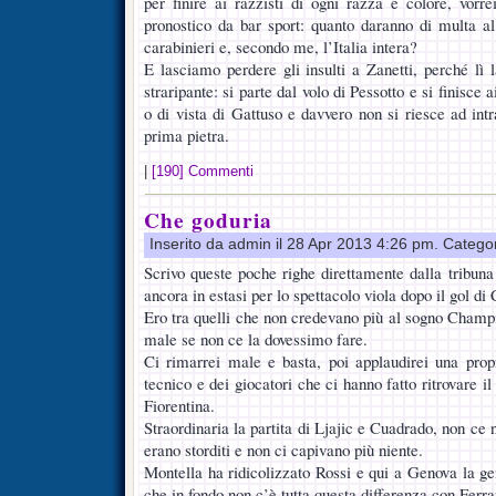
per finire ai razzisti di ogni razza e colore, vorr
pronostico da bar sport: quanto daranno di multa al
carabinieri e, secondo me, l’Italia intera?
E lasciamo perdere gli insulti a Zanetti, perché lì la
straripante: si parte dal volo di Pessotto e si finisce
o di vista di Gattuso e davvero non si riesce ad int
prima pietra.
|
[190] Commenti
Che goduria
Inserito da admin il 28 Apr 2013 4:26 pm. Catego
Scrivo queste poche righe direttamente dalla tribun
ancora in estasi per lo spettacolo viola dopo il gol di
Ero tra quelli che non credevano più al sogno Champi
male se non ce la dovessimo fare.
Ci rimarrei male e basta, poi applaudirei una propr
tecnico e dei giocatori che ci hanno fatto ritrovare il 
Fiorentina.
Straordinaria la partita di Ljajic e Cuadrado, non ce n’
erano storditi e non ci capivano più niente.
Montella ha ridicolizzato Rossi e qui a Genova la ge
che in fondo non c’è tutta questa differenza con Ferra