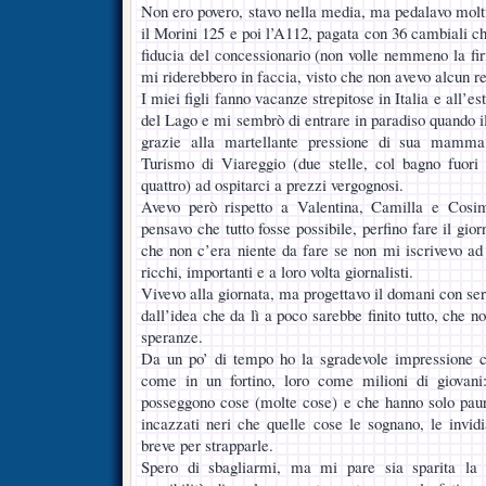
Non ero povero, stavo nella media, ma pedalavo mol
il Morini 125 e poi l’A112, pagata con 36 cambiali c
fiducia del concessionario (non volle nemmeno la fir
mi riderebbero in faccia, visto che non avevo alcun re
I miei figli fanno vacanze strepitose in Italia e all’e
del Lago e mi sembrò di entrare in paradiso quando 
grazie alla martellante pressione di sua mamma 
Turismo di Viareggio (due stelle, col bagno fuori
quattro) ad ospitarci a prezzi vergognosi.
Avevo però rispetto a Valentina, Camilla e Cosim
pensavo che tutto fosse possibile, perfino fare il gior
che non c’era niente da fare se non mi iscrivevo ad 
ricchi, importanti e a loro volta giornalisti.
Vivevo alla giornata, ma progettavo il domani con ser
dall’idea che da lì a poco sarebbe finito tutto, che n
speranze.
Da un po’ di tempo ho la sgradevole impressione ch
come in un fortino, loro come milioni di giovani:
posseggono cose (molte cose) e che hanno solo paura
incazzati neri che quelle cose le sognano, le invid
breve per strapparle.
Spero di sbagliarmi, ma mi pare sia sparita la 