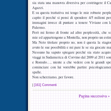
sia stata una manovra diversiva per costringere il Cag
Agazzi.
E su questa trattativa mi tengo le mie robuste perpl
capito il perché si pensi di spendere 4/5 milioni pe
immagini invece di puntare a tenere Viviano con la
Palermo.
Però mi fermo di fronte ad altre perplessità, che s
mie ed appartengono a Montella, non proprio un esti
Ma Neto titolare proprio no, non è questa la stagi
avuto le sue possibilità e mi pare le se sia giocate m
Nessuno ha saputo spiegare perché sia stato acquis
viaggi in Sudamerica di Corvino dal 2009 al 2011 sono 
e Romulo…, niente a che vedere con le grandi spe
cominciare con lui vorrebbe partire psicologicam
spalle.
Non scherziamo, per favore.
|
[161] Commenti
Pagina successiva »