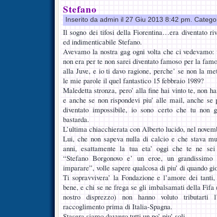
Stefano
Inserito da admin il 27 Giu 2013 8:42 pm. Catego
Il sogno dei tifosi della Fiorentina…era diventato riv
ed indimenticabile Stefano.
Avevamo la nostra gag ogni volta che ci vedevamo: 
non era per te non sarei diventato famoso per la fam
alla Juve, e io ti davo ragione, perche’ se non la m
le mie parole il quel fantastico 15 febbraio 1989?
Maledetta stronza, pero’ alla fine hai vinto te, non h
e anche se non rispondevi piu’ alle mail, anche se
diventato impossibile, io sono certo che tu non g
bastarda.
L’ultima chiacchierata con Alberto lucido, nel novemb
Lui, che non sapeva nulla di calcio e che stava 
anni, esattamente la tua eta’ oggi che te ne sei 
“Stefano Borgonovo e’ un eroe, un grandissimo
imparare”, volle sapere qualcosa di piu’ di quando gio
Ti sopravvivera’ la Fondazione e l’amore dei tanti, 
bene, e chi se ne frega se gli imbalsamati della Fif
nostro disprezzo) non hanno voluto tributarti
raccoglimento prima di Italia-Spagna.
Stasera siamo davvero tutti un po’ piu’ soli.