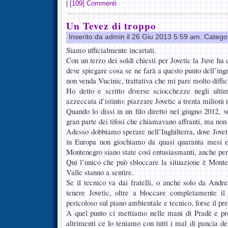
|
[109] Commenti
Un Tevez di troppo
Inserito da admin il 26 Giu 2013 5:59 am. Catego
Siamo ufficialmente incartati.
Con un terzo dei soldi chiesti per Jovetic la Juve h
deve spiegare cosa se ne farà a questo punto dell’in
non venda Vucinic, trattativa che mi pare molto diffic
Ho detto e scritto diverse sciocchezze negli ult
azzeccata d’istinto: piazzare Jovetic a trenta milioni 
Quando lo dissi in un filo diretto nel giugno 2012, 
gran parte dei tifosi che chiamavano affranti, ma no
Adesso dobbiamo sperare nell’Inghilterra, dove Jovet
in Europa non giochiamo da quasi quaranta mesi e
Montenegro siano state così entusiasmanti, anche per v
Qui l’unico che può sbloccare la situazione è Montel
Valle stanno a sentire.
Se il tecnico va dai fratelli, o anche solo da Andr
tenere Jovetic, oltre a bloccare completamente il
pericoloso sul piano ambientale e tecnico, forse il p
A quel punto ci mettiamo nelle mani di Pradè e pr
altrimenti ce lo teniamo con tutti i mal di pancia del