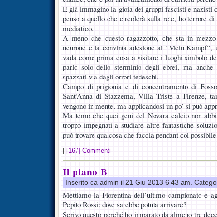
E già immagino la gioia dei gruppi fascisti e nazisti 
penso a quello che circolerà sulla rete, ho terrore di
mediatico.
A meno che questo ragazzotto, che sta in mezzo 
neurone e la convinta adesione al “Mein Kampf”, un
vada come prima cosa a visitare i luoghi simbolo dell
parlo solo dello sterminio degli ebrei, ma anche d
spazzati via dagli orrori tedeschi.
Campo di prigionia e di concentramento di Fosso
Sant’Anna di Stazzema, Villa Triste a Firenze, ta
vengono in mente, ma applicandosi un po’ si può appr
Ma temo che quei geni del Novara calcio non abbi
troppo impegnati a studiare altre fantastiche soluzio
può trovare qualcosa che faccia pendant col possibile
|
[167] Commenti
Il piano B
Inserito da admin il 21 Giu 2013 6:43 am. Catego
Mettiamo la Fiorentina dell’ultimo campionato e a
Pepito Rossi: dove sarebbe potuta arrivare?
Scrivo questo perché ho imparato da almeno tre decen