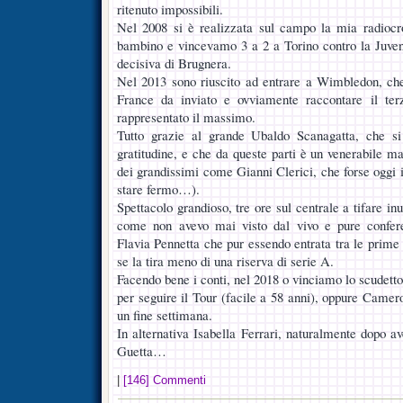
ritenuto impossibili.
Nel 2008 si è realizzata sul campo la mia radiocr
bambino e vincevamo 3 a 2 a Torino contro la Juven
decisiva di Brugnera.
Nel 2013 sono riuscito ad entrare a Wimbledon, che
France da inviato e ovviamente raccontare il ter
rappresentato il massimo.
Tutto grazie al grande Ubaldo Scanagatta, che s
gratitudine, e che da queste parti è un venerabile ma
dei grandissimi come Gianni Clerici, che forse oggi in
stare fermo…).
Spettacolo grandioso, tre ore sul centrale a tifare in
come non avevo mai visto dal vivo e pure confere
Flavia Pennetta che pur essendo entrata tra le prime
se la tira meno di una riserva di serie A.
Facendo bene i conti, nel 2018 o vinciamo lo scudett
per seguire il Tour (facile a 58 anni), oppure Camer
un fine settimana.
In alternativa Isabella Ferrari, naturalmente dopo a
Guetta…
|
[146] Commenti