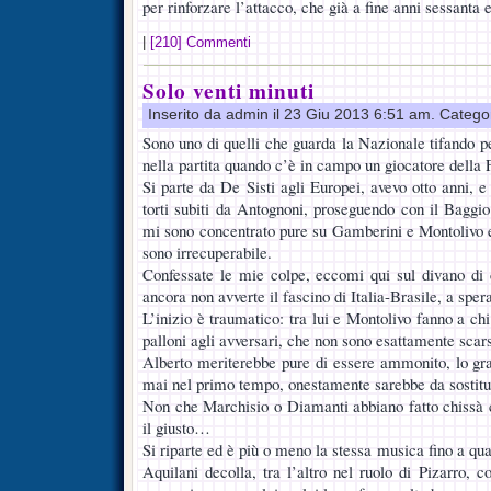
per rinforzare l’attacco, che già a fine anni sessant
|
[210] Commenti
Solo venti minuti
Inserito da admin il 23 Giu 2013 6:51 am. Catego
Sono uno di quelli che guarda la Nazionale tifando per
nella partita quando c’è in campo un giocatore della 
Si parte da De Sisti agli Europei, avevo otto anni, 
torti subiti da Antognoni, proseguendo con il Baggi
mi sono concentrato pure su Gamberini e Montolivo e 
sono irrecuperabile.
Confessate le mie colpe, eccomi qui sul divano di
ancora non avverte il fascino di Italia-Brasile, a sper
L’inizio è traumatico: tra lui e Montolivo fanno a chi
palloni agli avversari, che non sono esattamente scars
Alberto meriterebbe pure di essere ammonito, lo gr
mai nel primo tempo, onestamente sarebbe da sostitu
Non che Marchisio o Diamanti abbiano fatto chissà 
il giusto…
Si riparte ed è più o meno la stessa musica fino a qua
Aquilani decolla, tra l’altro nel ruolo di Pizarro, 