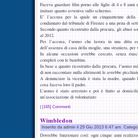
Faceva guardare film porno alle figlie di 4 e 8 anni
imitare quanto avveniva sullo schermo.
E’ l’accusa per la quale un cinquantenne della 
condannato dal tribunale di Firenze a una pena di set
Secondo quanto ricostruito dalla procura, gli abusi so
al 2012.
Per l’accusa, l’uomo che lavora in una ditta edi
dell’assenza di casa della moglie, una straniera, per v
In alcune occasioni avrebbe cercato, senza riusc
completi con le bambine.
In base a quanto ricostruito dalla procura, l’uomo mi
di non raccontare nulla altrimenti le avrebbe picchiat
A denunciare la vicenda è stata la madre, quando l
cosa faceva loro il padre.
L’uomo è stato arrestato e poi è finito ai domicilia
un’associazione di volontariato
|
[165] Commenti
Wimbledon
Inserito da admin il 29 Giu 2013 6:47 am. Catego
Dovrebbe funzionare così: ogni cinque anni realizz