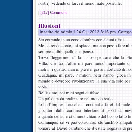
nostri), vedendo di farci il meno male possibile.
|
[217] Commenti
Illusioni
Inserito da admin il 24 Giu 2013 3:16 pm. Catego
Sto entrando in un cono d’ombra con alcuni tifosi.
Me ne rendo conto, mi spiace, ma non posso fare altr
sempre a dire quello che penso.
Trovo “leggermente” fantasioso pensare che la Fi
Villa, che tra l’altro mi pare meno importante 
motivi: i quattro anni in più e il grave infortunio di n
Guadagna, mi pare, 7 milioni netti l’anno, gioca in 
mondo e dovrebbe rivoluzionare la sua vita solo per 
viola.
Bellissimo, nei miei sogni di tifoso.
Un po’ dura da realizzare nel mondo reale.
Io ho l’impressione che si continui a farci del male 
giocatori dalla caratura inferiore ai pezzi da nov
alquanto delusi e ci dimentichiamo del buono fatto fi
Comunque, se vi può consolare, sto anch’io antipat
tornare al David bambino che d’estate sognava di p