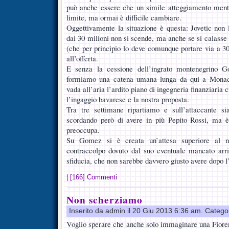
può anche essere che un simile atteggiamento menta
limite, ma ormai è difficile cambiare.
Oggettivamente la situazione è questa: Jovetic non
dai 30 milioni non si scende, ma anche se si calasse 
(che per principio lo deve comunque portare via a 30
all’offerta.
E senza la cessione dell’ingrato montenegrino 
formiamo una catena umana lunga da qui a Mona
vada all’aria l’ardito piano di ingegneria finanziaria 
l’ingaggio bavarese e la nostra proposta.
Tra tre settimane ripartiamo e sull’attaccante si
scordando però di avere in più Pepito Rossi, ma è
preoccupa.
Su Gomez si è creata un’attesa superiore al n
contraccolpo dovuto dal suo eventuale mancato arri
sfiducia, che non sarebbe davvero giusto avere dopo l
|
[166] Commenti
Non scherziamo
Inserito da admin il 20 Giu 2013 6:36 am. Catego
Voglio sperare che anche solo immaginare una Fiorent