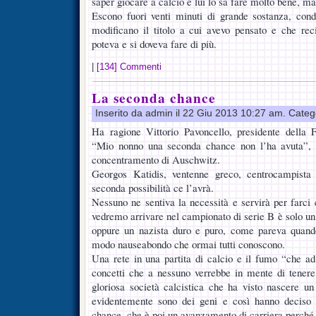
saper giocare a calcio e lui lo sa fare molto bene, ma
Escono fuori venti minuti di grande sostanza, condit
modificano il titolo a cui avevo pensato e che rec
poteva e si doveva fare di più.
|
[134] Commenti
La seconda chance
Inserito da admin il 22 Giu 2013 10:27 am. Categ
Ha ragione Vittorio Pavoncello, presidente della 
“Mio nonno una seconda chance non l’ha avuta”, 
concentramento di Auschwitz.
Georgos Katidis, ventenne greco, centrocampista 
seconda possibilità ce l’avrà.
Nessuno ne sentiva la necessità e servirà per farci 
vedremo arrivare nel campionato di serie B è solo un 
oppure un nazista duro e puro, come pareva quand
modo nauseabondo che ormai tutti conoscono.
Una rete in una partita di calcio e il fumo “che a
concetti che a nessuno verrebbe in mente di tener
gloriosa società calcistica che ha visto nascere u
evidentemente sono dei geni e così hanno deciso 
chance, che è poi un avanzamento di carriera perché v