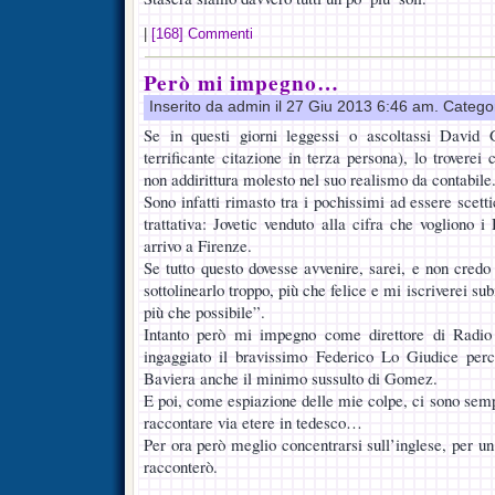
|
[168] Commenti
Però mi impegno…
Inserito da admin il 27 Giu 2013 6:46 am. Catego
Se in questi giorni leggessi o ascoltassi David 
terrificante citazione in terza persona), lo trovere
non addirittura molesto nel suo realismo da contabile
Sono infatti rimasto tra i pochissimi ad essere scettic
trattativa: Jovetic venduto alla cifra che vogliono
arrivo a Firenze.
Se tutto questo dovesse avvenire, sarei, e non credo
sottolinearlo troppo, più che felice e mi iscriverei su
più che possibile”.
Intanto però mi impegno come direttore di Radio
ingaggiato il bravissimo Federico Lo Giudice per
Baviera anche il minimo sussulto di Gomez.
E poi, come espiazione delle mie colpe, ci sono semp
raccontare via etere in tedesco…
Per ora però meglio concentrarsi sull’inglese, per u
racconterò.