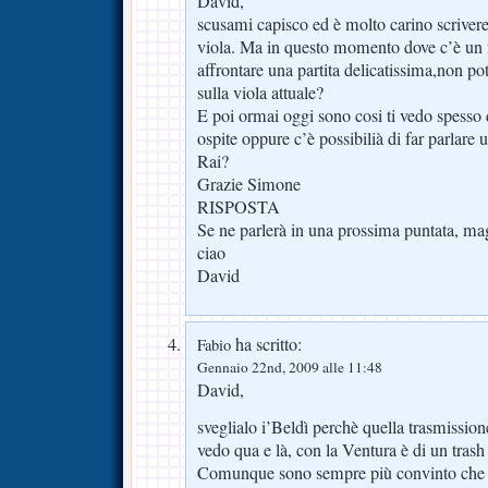
David,
scusami capisco ed è molto carino scrivere 
viola. Ma in questo momento dove c’è un 
affrontare una partita delicatissima,non pot
sulla viola attuale?
E poi ormai oggi sono cosi ti vedo spesso 
ospite oppure c’è possibilià di far parlare 
Rai?
Grazie Simone
RISPOSTA
Se ne parlerà in una prossima puntata, mag
ciao
David
ha scritto:
Fabio
Gennaio 22nd, 2009 alle 11:48
David,
sveglialo i’Beldì perchè quella trasmissio
vedo qua e là, con la Ventura è di un tras
Comunque sono sempre più convinto che se