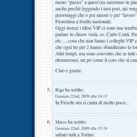
meno “pazzo” a quest’ora saremmo in pianta
anche perchè leggendo i tuoi post, mi ven
personaggi che o per amore o per “lavoro”
Fiorentina a livello nazionale.
Oggi invece i tifosi VIP ci sono ma semb
parlare in chiave viola, es. Carlo Conti, P
etc…, cosa che non fanno i colleghi VIP ch
che ogni tre per 2 hanno sbandierano la loro
Altri tempi, ma sono convinto che se tutt
ritorneremo, un pò come il coro che si cant
Ciao e grazie.
ha scritto:
Rigo
Gennaio 22nd, 2009 alle 14:13
In Fiesole ora si canta di molto poco…
ha scritto:
Marco
Gennaio 22nd, 2009 alle 15:16
sabato tutti a Torino.