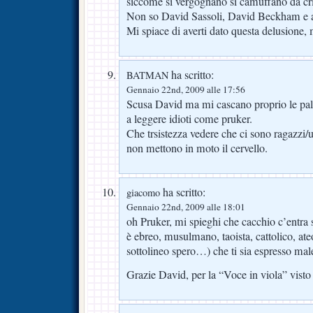
siccome si vergognano si camuffano da cri
Non so David Sassoli, David Beckham e an
Mi spiace di averti dato questa delusione,
ha scritto:
BATMAN
Gennaio 22nd, 2009 alle 17:56
Scusa David ma mi cascano proprio le pall
a leggere idioti come pruker.
Che trsistezza vedere che ci sono ragazzi
non mettono in moto il cervello.
ha scritto:
giacomo
Gennaio 22nd, 2009 alle 18:01
oh Pruker, mi spieghi che cacchio c’entra 
è ebreo, musulmano, taoista, cattolico, at
sottolineo spero…) che ti sia espresso mal
Grazie David, per la “Voce in viola” visto 