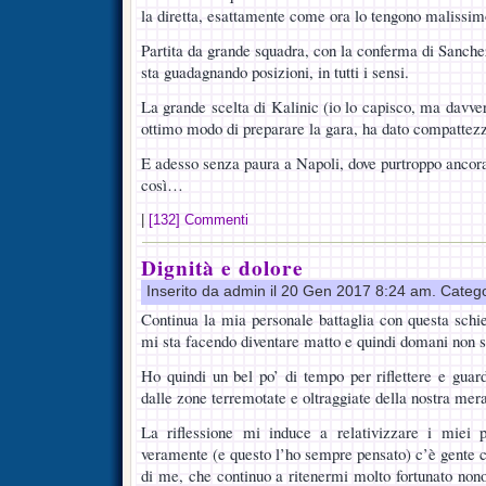
la diretta, esattamente come ora lo tengono malissimo
Partita da grande squadra, con la conferma di Sanche
sta guadagnando posizioni, in tutti i sensi.
La grande scelta di Kalinic (io lo capisco, ma davve
ottimo modo di preparare la gara, ha dato compattezza 
E adesso senza paura a Napoli, dove purtroppo ancora
così…
|
[132] Commenti
Dignità e dolore
Inserito da admin il 20 Gen 2017 8:24 am. Categ
Continua la mia personale battaglia con questa schi
mi sta facendo diventare matto e quindi domani non 
Ho quindi un bel po’ di tempo per riflettere e gua
dalle zone terremotate e oltraggiate della nostra mera
La riflessione mi induce a relativizzare i miei p
veramente (e questo l’ho sempre pensato) c’è gente 
di me, che continuo a ritenermi molto fortunato nonost