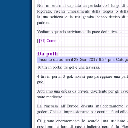
Non mi era mai capitato un periodo così lungo di dif
logorato, risenti umoralmente della tregua o del
la tua schiena e la tua gamba hanno deciso di in
padrone.
Vediamo quando arriviamo alla pace definitiva….
|
[71] Commenti
Da polli
Inserito da admin il 29 Gen 2017 6:34 pm. Categ
16 tiri in porta: tre gol e una traversa.
4 tiri in porta: 3 gol, non si può pareggiare una par
può.
Abbiamo una difesa da brividi, divertente per gli avver
stato mediocre.
La rincorsa all’Europa diventa maledettamente c
godere Chiesa, impressionante per continuità ed effic
Ci girano enormemente le scatole, ma usciamo da
possiamo parlare di passo indietro perché la Fio