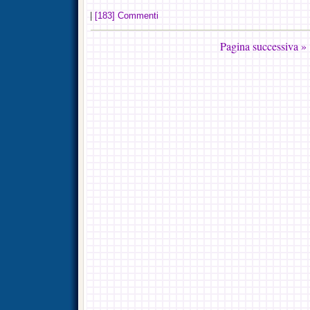
|
[183] Commenti
Pagina successiva »