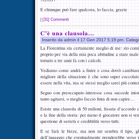
E chiunque può fare qualcosa, lo faccia, grazie
|
[31] Commenti
C’è una clausola…
Inserito da admin il 17 Gen 2017 5:19 pm. Categ
La Fiorentina sta certamente meglio di me: sto com
proprio per via della mia poca abitudine a stare mal
tornato a tre anni fa con i calcoli.
Vediamo come andrà a finire e cosa dovrò cambiare 
migliore della situazione è che sono super coccola
essere nella vita, ma se stessi meglio sarei più conte
Seguo con preoccupato interesse cosa succede intor
tanto agitarsi, o meglio faccio finta di non capire…
Esiste una clausola di 50 milioni, fissata d’accordo c
e la fine della storia: per meno il giocatore non si 
questione di serietà e credibilità verso tutti.
E se farà le bizze, ma non mi sembra il tipo, gl
dell’ingaggio che eventualmente prenderebbe verso i