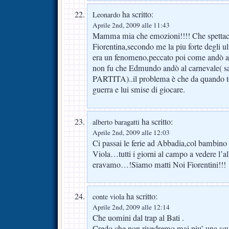
ha scritto:
Leonardo
Aprile 2nd, 2009 alle 11:43
Mamma mia che emozioni!!!! Che spettac
Fiorentina,secondo me la piu forte degl
era un fenomeno,peccato poi come andò a 
non fu che Edmundo andò al carnevale(
PARTITA)..il problema è che da quando torn
guerra e lui smise di giocare.
ha scritto:
alberto baragatti
Aprile 2nd, 2009 alle 12:03
Ci passai le ferie ad Abbadia,col bambino 
Viola…tutti i giorni al campo a vedere l
eravamo…!Siamo matti Noi Fiorentini!!!
ha scritto:
conte viola
Aprile 2nd, 2009 alle 12:14
Che uomini dal trap al Bati .
Credo che non rivedremo mai piu’ una sq