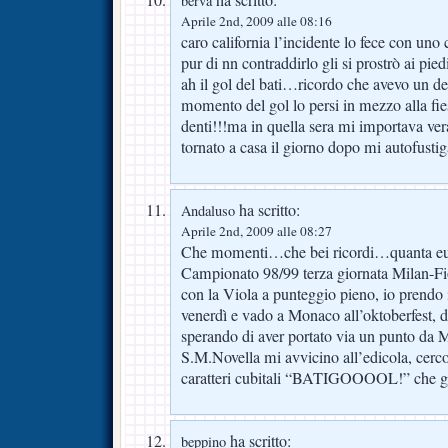
ha scritto:
berva
Aprile 2nd, 2009 alle 08:16
caro california l’incidente lo fece con un
pur di nn contraddirlo gli si prostrò ai pie
ah il gol del bati…ricordo che avevo un de
momento del gol lo persi in mezzo alla fi
denti!!!ma in quella sera mi importava v
tornato a casa il giorno dopo mi autofustiga
ha scritto:
Andaluso
Aprile 2nd, 2009 alle 08:27
Che momenti…che bei ricordi…quanta e
Campionato 98/99 terza giornata Milan-Fio
con la Viola a punteggio pieno, io prendo i
venerdì e vado a Monaco all’oktoberfest, 
sperando di aver portato via un punto da Mi
S.M.Novella mi avvicino all’edicola, cerco 
caratteri cubitali “BATIGOOOOL!” che g
ha scritto:
beppino