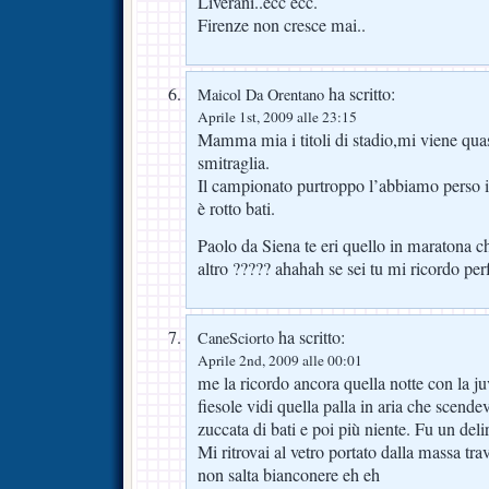
Liverani..ecc ecc.
Firenze non cresce mai..
ha scritto:
Maicol Da Orentano
Aprile 1st, 2009 alle 23:15
Mamma mia i titoli di stadio,mi viene quas
smitraglia.
Il campionato purtroppo l’abbiamo perso i
è rotto bati.
Paolo da Siena te eri quello in maratona c
altro ????? ahahah se sei tu mi ricordo per
ha scritto:
CaneSciorto
Aprile 2nd, 2009 alle 00:01
me la ricordo ancora quella notte con la juv
fiesole vidi quella palla in aria che scende
zuccata di bati e poi più niente. Fu un deli
Mi ritrovai al vetro portato dalla massa tr
non salta bianconere eh eh