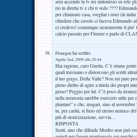
sera accendo la tv mi sintonizzo su rete gl
rio in diretta tv e chi ti vedo ???? Edmund
per chiamare casa, svegliai i miei (in italia
chiedere che cavolo ci faceva Edmundo al
ci credevo! comunque sicuramente il piu’ t
calcio passato per Firenze e parlo di CL
ha scritto:
Flourgon
Aprile 2nd, 2009 alle 20:44
Hai ragione, caro Guetta. C’è strana gente
quali travisano o distorcono gli scritti alt
il tuo gergo, Della Valle? Non mi pare pro
pieno diritto di agire a tutela dei propri int
perso? Peggio per lui. C’è poco da ironiz
nella memoria sarebbe esercizio utile per ch
plantare” e che, magari, sino al novembr
tu, per carità, sì fiero ed eterno nemico 
più di storicizzazione, suvvia…
RISPOSTA
Senti, uno che difende Morfeo non può esse
quindi per favore piantiamola qui perchè cr