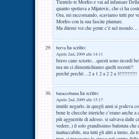
Tientelo te Morfeo e vai ad infamare Dell
quanto spettava a Mijatovic, che ci ha cos
Ora, mi raccomando, scaviamo tutti per ve
Morfeo con la sua fascite plantare.
Ma ditemi voi che gente c’è nel mondo…
ha scritto:
berva
Aprile 2nd, 2009 alle 14:11
bravo cane sciorto…questi sono ricordi be
ma nn ci dimentichiamo quelli recenti!!
perchè perchè…2 a 1 2 a 2 2 a 3!!!!!!!!!!!
ha scritto:
baraccobama
Aprile 2nd, 2009 alle 15:17
inutile negarlo..in quegli anni si godeva c
bene le checche isteriche c’erano anche a 
più agguerrite di adesso. si salvava dalle c
vedere..) il solo grandissimo batistuta che
inattaccabile, ma tutti gli altri a turno, da t
trap, si trovavano lo stesso nel centro dell