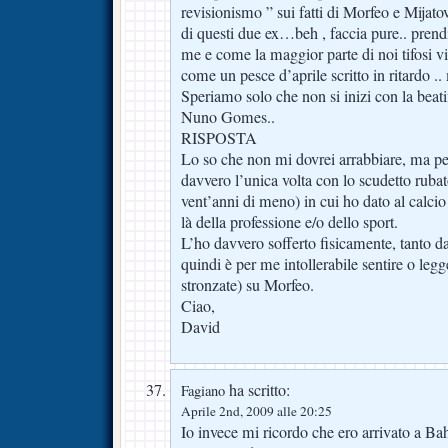
revisionismo ” sui fatti di Morfeo e Mijato
di questi due ex…beh , faccia pure.. pre
me e come la maggior parte di noi tifosi vi
come un pesce d’aprile scritto in ritardo ..
Speriamo solo che non si inizi con la beat
Nuno Gomes..
RISPOSTA
Lo so che non mi dovrei arrabbiare, ma per
davvero l’unica volta con lo scudetto ruba
vent’anni di meno) in cui ho dato al calcio
là della professione e/o dello sport.
L’ho davvero sofferto fisicamente, tanto da
quindi è per me intollerabile sentire o legge
stronzate) su Morfeo.
Ciao,
David
ha scritto:
Fagiano
Aprile 2nd, 2009 alle 20:25
Io invece mi ricordo che ero arrivato a Bahi