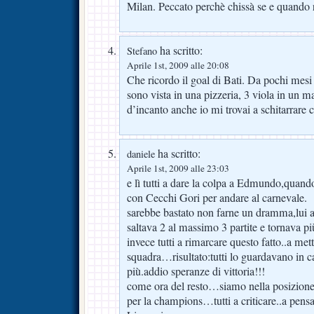
Milan. Peccato perchè chissà se e quando r
ha scritto:
Stefano
Aprile 1st, 2009 alle 20:08
Che ricordo il goal di Bati. Da pochi mesi
sono vista in una pizzeria, 3 viola in un 
d’incanto anche io mi trovai a schitarrare
ha scritto:
daniele
Aprile 1st, 2009 alle 23:03
e lì tutti a dare la colpa a Edmundo,quando
con Cecchi Gori per andare al carnevale.
sarebbe bastato non farne un dramma,lu
saltava 2 al massimo 3 partite e tornava pi
invece tutti a rimarcare questo fatto..a mett
squadra…risultato:tutti lo guardavano in c
più.addio speranze di vittoria!!!
come ora del resto…siamo nella posizione 
per la champions…tutti a criticare..a pen