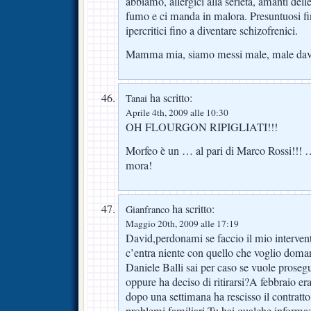
abbiamo, allergici alla serietà, amanti dell
fumo e ci manda in malora. Presuntuosi fin
ipercritici fino a diventare schizofrenici.
Mamma mia, siamo messi male, male dav
ha scritto:
Tanai
Aprile 4th, 2009 alle 10:30
OH FLOURGON RIPIGLIATI!!!
Morfeo è un … al pari di Marco Rossi!!! …e
mora!
ha scritto:
Gianfranco
Maggio 20th, 2009 alle 17:19
David,perdonami se faccio il mio interven
c’entra niente con quello che voglio doma
Daniele Balli sai per caso se vuole prosegui
oppure ha deciso di ritirarsi?A febbraio era
dopo una settimana ha rescisso il contratto
problemi familiari.Tu hai qualche informa