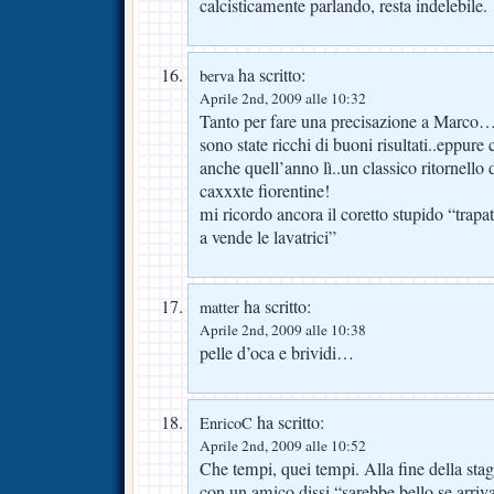
calcisticamente parlando, resta indelebile.
ha scritto:
berva
Aprile 2nd, 2009 alle 10:32
Tanto per fare una precisazione a Marco…è
sono state ricchi di buoni risultati..eppure 
anche quell’anno lì..un classico ritornello 
caxxxte fiorentine!
mi ricordo ancora il coretto stupido “trapat
a vende le lavatrici”
ha scritto:
matter
Aprile 2nd, 2009 alle 10:38
pelle d’oca e brividi…
ha scritto:
EnricoC
Aprile 2nd, 2009 alle 10:52
Che tempi, quei tempi. Alla fine della sta
con un amico dissi “sarebbe bello se arriva