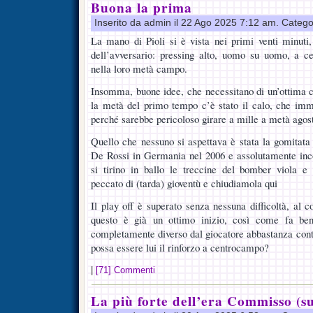
Buona la prima
Inserito da admin il 22 Ago 2025 7:12 am. Catego
La mano di Pioli si è vista nei primi venti minuti, 
dell’avversario: pressing alto, uomo su uomo, a ce
nella loro metà campo.
Insomma, buone idee, che necessitano di un’ottima co
la metà del primo tempo c’è stato il calo, che imma
perché sarebbe pericoloso girare a mille a metà agos
Quello che nessuno si aspettava è stata la gomitata
De Rossi in Germania nel 2006 e assolutamente in
si tirino in ballo le treccine del bomber viola 
peccato di (tarda) gioventù e chiudiamola qui
Il play off è superato senza nessuna difficoltà, al co
questo è già un ottimo inizio, così come fa ben
completamente diverso dal giocatore abbastanza contr
possa essere lui il rinforzo a centrocampo?
|
[71] Commenti
La più forte dell’era Commisso (su