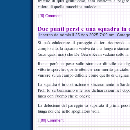
fratello di quel gentiluomo, sarà costretta a pagare
valore di quella macchina maledetta
|
[8] Commenti
Due punti persi e una squadra in 
Inserito da admin il 25 Ago 2025 7:09 am. Catego
Si può edulcorare il pareggio di ieri ricorrendo 
campionato, la squadra veniva da una lunga e stancan
(anzi quasi mai) che De Gea e Kean vadano sotto la s
Resta però un peso sullo stomaco difficile da dig
vittorie sporche, quelle ottenute con merito parziale
vincere su un campo difficile come quello di Cagliari 
La squadra è in costruzione e sinceramente in Sarde
Pioli lo sa benissimo e le sue dichiarazioni nel dop
linea con l’uomo che è: oneste
La delusione del pareggio va superata il prima possi
lunga noi che nello spogliatoio viola
|
[80] Commenti