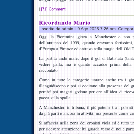
|
[71] Commenti
Ricordando Mario
Inserito da admin il 9 Ago 2025 7:26 am. Categor
Oggi la Fiorentina gioca a Manchester e non p
dell’autunno del 1999, quando eravamo fortissimi
d’Europa a Firenze ed entravo nella magia dell’Old T
La partita andò male, dopo il gol di Batistuta (tan
vedere palla, ma è quanto accadde prima della p
raccontato
Come in tutte le categorie umane anche tra i giorn
illanguidiscono e poi si eccitano alla presenza del 
perché poi magari godono per ore all’idea di riceve
pacca sulla spalla
A Manchester, in tribuna, il più potente tra i poten
da più parti e ancora in attività, ma presente come 
Si affaccia nella zona dei cronisti viola ed è tutto u
per ricevere attenzione: lui guarda verso di noi e part