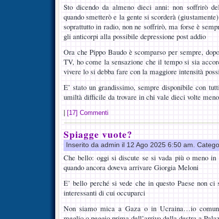
Sto dicendo da almeno dieci anni: non soffrirò d
quando smetterò e la gente si scorderà (giustamente) d
soprattutto in radio, non ne soffrirò, ma forse è sem
gli anticorpi alla possibile depressione post addio
Ora che Pippo Baudo è scomparso per sempre, dopo 
TV, ho come la sensazione che il tempo si sia accorc
vivere lo si debba fare con la maggiore intensità poss
E’ stato un grandissimo, sempre disponibile con tutti
umiltà difficile da trovare in chi vale dieci volte meno
|
[17] Commenti
Spiagge vuote?
Inserito da admin il 12 Ago 2025 6:50 am. Catego
Che bello: oggi si discute se si vada più o meno in 
quando ancora doveva arrivare Giorgia Meloni
E’ bello perché si vede che in questo Paese non ci 
interessanti di cui occuparci
Non siamo mica a Gaza o in Ucraina…io comunqu
meglio o peggio prima dell’arrivo della destra a Pala