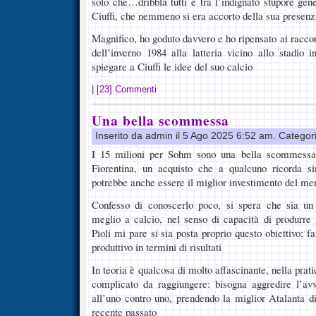
solo che…dribbla tutti e tra l’indignato stupore ge
Ciuffi, che nemmeno si era accorto della sua presenz
Magnifico, ho goduto davvero e ho ripensato ai racco
dell’inverno 1984 alla latteria vicino allo stadio
spiegare a Ciuffi le idee del suo calcio
|
[23] Commenti
Una bella scommessa
Inserito da admin il 5 Ago 2025 6:52 am. Categor
I 15 milioni per Sohm sono una bella scommessa:
Fiorentina, un acquisto che a qualcuno ricorda 
potrebbe anche essere il miglior investimento del mer
Confesso di conoscerlo poco, si spera che sia u
meglio a calcio, nel senso di capacità di produrre 
Pioli mi pare si sia posta proprio questo obiettivo; f
produttivo in termini di risultati
In teoria è qualcosa di molto affascinante, nella prat
complicato da raggiungere: bisogna aggredire l’av
all’uno contro uno, prendendo la miglior Atalanta 
recente passato