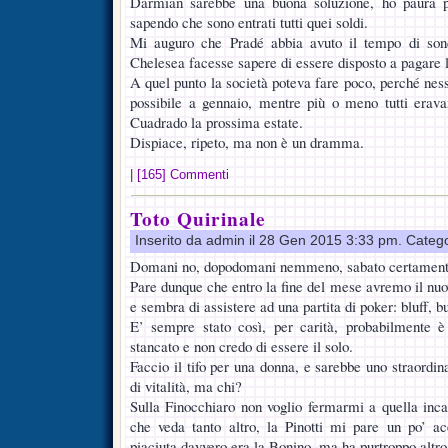
Darmian sarebbe una buona soluzione, ho paura pe
sapendo che sono entrati tutti quei soldi.
Mi auguro che Pradé abbia avuto il tempo di son
Chelesea facesse sapere di essere disposto a pagare l
A quel punto la società poteva fare poco, perché nes
possibile a gennaio, mentre più o meno tutti erava
Cuadrado la prossima estate.
Dispiace, ripeto, ma non è un dramma.
|
[165] Commenti
Toto Quirinale
Inserito da admin il 28 Gen 2015 3:33 pm. Categ
Domani no, dopodomani nemmeno, sabato certament
Pare dunque che entro la fine del mese avremo il nuo
e sembra di assistere ad una partita di poker: bluff, bu
E’ sempre stato così, per carità, probabilmente è
stancato e non credo di essere il solo.
Faccio il tifo per una donna, e sarebbe uno straordi
di vitalità, ma chi?
Sulla Finocchiaro non voglio fermarmi a quella inca
che veda tanto altro, la Pinotti mi pare un po’ a
piaciuta davvero era la Bonino, ma ha purtroppo altro