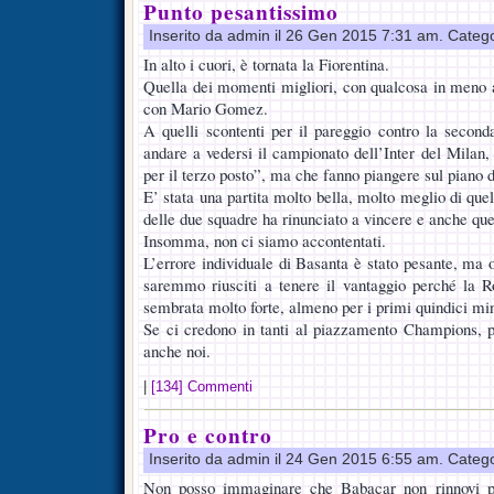
Punto pesantissimo
Inserito da admin il 26 Gen 2015 7:31 am. Categ
In alto i cuori, è tornata la Fiorentina.
Quella dei momenti migliori, con qualcosa in meno
con Mario Gomez.
A quelli scontenti per il pareggio contro la seconda
andare a vedersi il campionato dell’Inter del Milan
per il terzo posto”, ma che fanno piangere sul piano de
E’ stata una partita molto bella, molto meglio di que
delle due squadre ha rinunciato a vincere e anche que
Insomma, non ci siamo accontentati.
L’errore individuale di Basanta è stato pesante, ma 
saremmo riusciti a tenere il vantaggio perché la
sembrata molto forte, almeno per i primi quindici min
Se ci credono in tanti al piazzamento Champions, p
anche noi.
|
[134] Commenti
Pro e contro
Inserito da admin il 24 Gen 2015 6:55 am. Categ
Non posso immaginare che Babacar non rinnovi pe