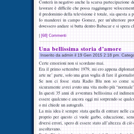
Conterà in negativo anche la scarsa partecipazione del
lavorare è difficile che possa raggiungere velocement
il predominio della televisione è totale, sia questa a p
Io manderei in campo Gomez, per un’ulteriore pro
dovessero andare si butta dentro Babacar e si spera 
|
[68] Commenti
Una bellissima storia d’amore
Inserito da admin il 19 Gen 2015 2:18 pm. Categ
Certe emozioni non si scordano mai.
Era il primo settembre 1979, mi ero appena diplomat
arte ne’ parte, solo una gran voglia di fare il giornalis
Se non ci fosse stata Radio Blu non so come sar
sicuramente avrei avuto una vita molto più “normale
In questi 35 anni di avventura bellissima ed indimen
essere qualcuno e ancora oggi mi sorprendo se qualc
o mi chiede un autografo.
La mia idea è sempre stata quella di entrare nelle ca
proprio per questo ci vuole garbo, educazione, sen
diversi errori, spero di essere stato all’altezza di c
ascoltavano.