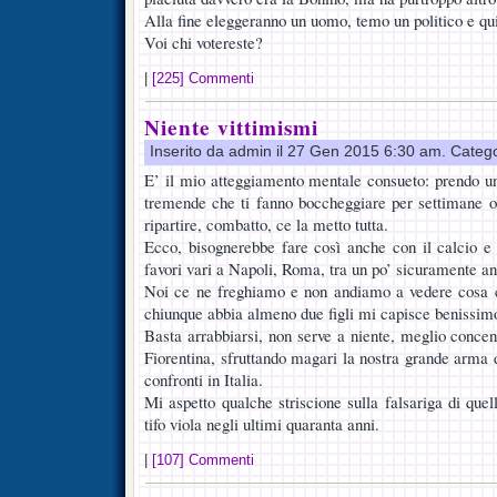
Alla fine eleggeranno un uomo, temo un politico e qui
Voi chi votereste?
|
[225] Commenti
Niente vittimismi
Inserito da admin il 27 Gen 2015 6:30 am. Categ
E’ il mio atteggiamento mentale consueto: prendo un
tremende che ti fanno boccheggiare per settimane o
ripartire, combatto, ce la metto tutta.
Ecco, bisognerebbe fare così anche con il calcio e l
favori vari a Napoli, Roma, tra un po’ sicuramente a
Noi ce ne freghiamo e non andiamo a vedere cosa c’è
chiunque abbia almeno due figli mi capisce benissim
Basta arrabbiarsi, non serve a niente, meglio concent
Fiorentina, sfruttando magari la nostra grande arma 
confronti in Italia.
Mi aspetto qualche striscione sulla falsariga di quell
tifo viola negli ultimi quaranta anni.
|
[107] Commenti