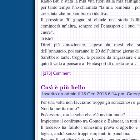
Radio Blu è stata la mia vita fuori dalla mia famiglia
per tanto tempo l’ho chiamata “la mia bambina”, po
cresciuta che mi sembrava riduttivo.
Il prossimo 30 giugno si chiude una storia bell
comincerà un’altra, sempre col Pentasport e i suoi “f
cuore”.
Triste?
Direi più emozionato, sapevo da mesi che sa
dell’annuncio, poi saranno le 20 dell’ultimo giorno di 
Sarebbero tante, troppe, le persone da ringraziare e a
quindi vado a pensare al Pentasport di questa sera…
|
[173] Commenti
Così è più bello
Inserito da admin il 18 Gen 2015 6:14 pm. Categ
Per una volta non facciamo troppo gli schizzinosi e 
Non la meritavamo?
Può essere, ma le volte che c’è andata male?
Impietoso il confronto tra Gomez e Babacar, in tutti i
Il tedesco ha fallito l’ennesima prova d’appello e
logica, andrà senza troppi rimpianti in panchina.
Per me il migliore è stato Joaquin, ma se qualcuno