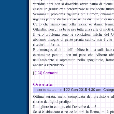
ventidue anni non si dovrebbe avere paura di niente
essere un grande ex a determinare le sue scelte futur
Semmai il problema riguarda più Gomez, chiamato
urgenza perché dietro adesso ne ha due invece di uno
Certo che siamo una bella razza: se stanno fermi
Gilardino non ci va bene per tutta una serie di motivi.
Il vero problema sono le condizioni fisiche del 
abbiamo bisogno di gente pronta subito, non è che 
rivederli in forma.
E comunque, al di là dell’infelice battuta sulla luce 
certamente pentito, non mi pare che Alberto abbi
nell’ambiente e soprattutto nello spogliatoio, fatt
andare a riprenderlo
|
[124] Commenti
Onorata
Inserito da admin il 22 Gen 2015 4:30 am. Categ
Ottima serata, meno complicata del previsto e alli
ritorno del figliol prodigo.
Il migliore in campo, chi l’avrebbe detto?
Se si è sbloccato o no ce lo dirà la Roma, mi è pi