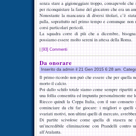
senza stare a gigioneggiare troppo, consapevole che 
per riconquistare la fame del giocatore che era un a
Nonostante la mancanza di diversi titolari, c’è stat
palla, soprattutto nel primo tempo e comunque non 
corsi particolari pericoli.
La squadra corre di più che a dicembre, bisogna
possiamo essere molto sereni in attesa della Roma.
|
[93] Commenti
Da onorare
Inserito da admin il 21 Gen 2015 6:28 am. Categ
Il primo ricordo non può che essere che per quella n
morto il calcio.
Poi dallo schifo totale siamo come sempre ripartiti 
una follia consentita ed impunita personalmente me l
Riecco quindi la Coppa Italia, con il suo consueto s
cominciare da chi far giocare: i migliori o quell
svariati motivi, non ultimi quelli di mercato, avrebber
Di partite scivolose come quella di stasera ne 
un’incredibile eliminazione con Prandelli contro u
all’Atalanta.