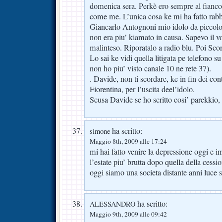
domenica sera. Perkè ero sempre al fianco 
come me. L’unica cosa ke mi ha fatto rabbi
Giancarlo Antognoni mio idolo da piccolo
non era piu’ kiamato in causa. Sapevo il vo
malinteso. Riporatalo a radio blu. Poi Scon
Lo sai ke vidi quella litigata pe telefono s
non ho piu’ visto canale 10 ne rete 37).
. Davide, non ti scordare, ke in fin dei co
Fiorentina, per l’uscita deel’idolo.
Scusa Davide se ho scritto cosi’ parekkio,
ha scritto:
simone
Maggio 8th, 2009 alle 17:24
mi hai fatto venire la depressione oggi e i
l’estate piu’ brutta dopo quella della cess
oggi siamo una societa distante anni luce sa
ha scritto:
ALESSANDRO
Maggio 9th, 2009 alle 09:42