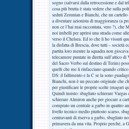
sogno (salvarsi dalla retrocessione e dal tr
cosa più brutta è stata vedere che sulla pol
seduti Zerunian e Bianchi, che un cartello 
a diventare azionista di maggioranza (a prop
non ce l’hai mai raccontata, vero ?), che M
noi imbelli per aprirsi una strada come all
verso il Chelsea. Ed io che li ho vissuti 
la disfatta di Brescia, dove tutti – società
partita loro mentre la squadra non giocava 
telecamere puntate in diretta sull’attico d
del Sacro Verbo sul destino di Terim) poss
quelli che me li rinfacciano quando critico 
DS: il fallimento e la C se la sono guada
Bianchi, non è un peccato originale che ch
per giustificare le proprie scelte (magari 
Quindi insisto: sbagliato schierare Vargas
schierare Almiron anche per giocare a cart
comprato un centrale a garbo in quattro an
livello tecnico medio piuttosto scarso, sba
centravanti di riserva a garbo, sbagliato n
primavera da una vita. Proprio perché, a 