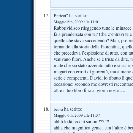
ha scritto:
EnricoC
Maggio 6th, 2009 alle 11:01
Rabbrividisco rileggendo tutte le minacce
fa a prendersela con te? Che c’entravi te e 
quello che stava succedendo? Mah, propri
tornando alla storia della Fiorentina, quel
che precedeva l’esplosione di tutto, con t
venivano fuori. Anche se è triste da dire
male che sia stato azzerato tutto e si sia ri
magari con errori di gioventù, ma almeno 
serie e competenti. David, io ributto lì quel
occasione: secondo me dovresti raccontare
oltre il tuo libro fino ai giorni nostri….
ha scritto:
berva
Maggio 6th, 2009 alle 11:37
ahhh lodà rocchi sartoni!??!?!
ahha che magnifica gente…tra l’altro è be