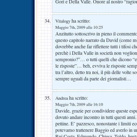
Gori e Della Valle. Onore al nostro “ragio
ha scritto:
Vitalogy
Maggio 7th, 2009 alle 10:25
Anzitutto sottoscrivo in pieno il comment
questo capitolo narrato da David (come mol
dovrebbe anche far riflettere tutti i tifosi
perchè i Della Valle in società non vogliono
sempronio?”… o tutti quelli che dicono 
le risposte”… beh, evviva le risposte semp
tra l’altro, detto tra noi, il più delle vol
sempre uguali da parte dei giornalisti…
ha scritto:
Andrea
Maggio 7th, 2009 alle 16:10
Davide, grazie per condividere queste esper
dovuto andare incontro in tutti questi anni
pettine. E’ pazzesco, nonostante i limiti e
potevamo trattenere Baggio ed averlo in u
Rui Costa, Edmundo, Chiesa, Toldo, bast