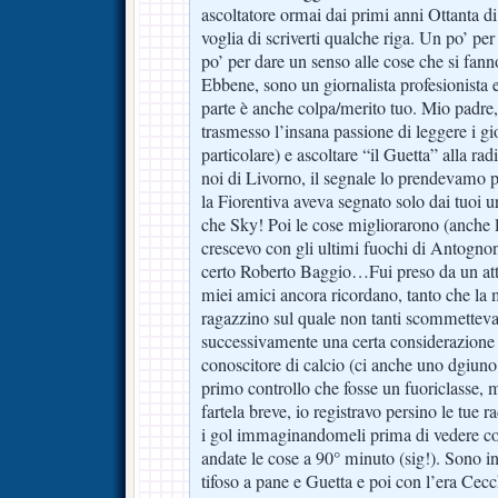
ascoltatore ormai dai primi anni Ottanta d
voglia di scriverti qualche riga. Un po’ pe
po’ per dare un senso alle cose che si fann
Ebbene, sono un giornalista profesionista e
parte è anche colpa/merito tuo. Mio padre, 
trasmesso l’insana passione di leggere i gio
particolare) e ascoltare “il Guetta” alla ra
noi di Livorno, il segnale lo prendevamo p
la Fiorentiva aveva segnato solo dai tuoi u
che Sky! Poi le cose migliorarono (anche l
crescevo con gli ultimi fuochi di Antognon
certo Roberto Baggio…Fui preso da un atta
miei amici ancora ricordano, tanto che la 
ragazzino sul quale non tanti scommetteva
successivamente una certa considerazion
conoscitore di calcio (ci anche uno dgiuno 
primo controllo che fosse un fuoriclasse,
fartela breve, io registravo persino le tue 
i gol immaginandomeli prima di vedere co
andate le cose a 90° minuto (sig!). Sono
tifoso a pane e Guetta e poi con l’era Cec