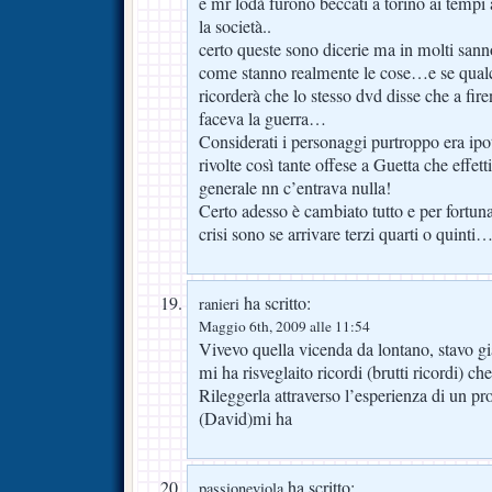
e mr lodà furono beccati a torino ai tempi
la società..
certo queste sono dicerie ma in molti sann
come stanno realmente le cose…e se qual
ricorderà che lo stesso dvd disse che a fir
faceva la guerra…
Considerati i personaggi purtroppo era ipot
rivolte così tante offese a Guetta che effe
generale nn c’entrava nulla!
Certo adesso è cambiato tutto e per fortun
crisi sono se arrivare terzi quarti o quinti
ha scritto:
ranieri
Maggio 6th, 2009 alle 11:54
Vivevo quella vicenda da lontano, stavo gi
mi ha risveglaito ricordi (brutti ricordi) c
Rileggerla attraverso l’esperienza di un p
(David)mi ha
ha scritto:
passioneviola