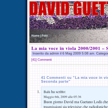
Home |
Foto
La mia voce in viola 2000/2001 –
Inserito da admin il 6 Mag 2009 5:08 am. Catego
[41] Commenti
41 Commenti su “La mia voce in vi
Seconda parte”
ha scritto:
Balù
Maggio 6th, 2009 alle 05:36
Buon giorno David ma Gaetano Lodà che un
trasmissioni sia televisive che radiofonich