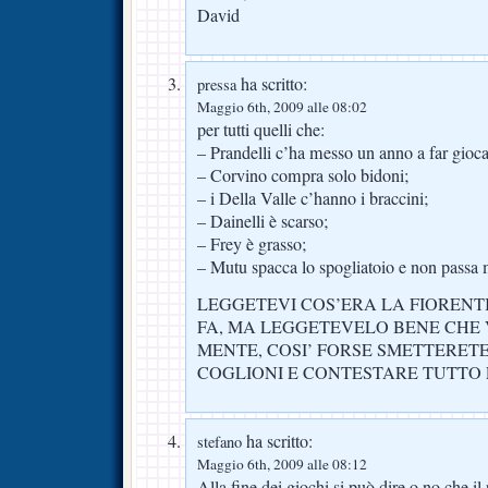
David
ha scritto:
pressa
Maggio 6th, 2009 alle 08:02
per tutti quelli che:
– Prandelli c’ha messo un anno a far gioca
– Corvino compra solo bidoni;
– i Della Valle c’hanno i braccini;
– Dainelli è scarso;
– Frey è grasso;
– Mutu spacca lo spogliatoio e non passa 
LEGGETEVI COS’ERA LA FIORENTI
FA, MA LEGGETEVELO BENE CHE 
MENTE, COSI’ FORSE SMETTERETE
COGLIONI E CONTESTARE TUTTO 
ha scritto:
stefano
Maggio 6th, 2009 alle 08:12
Alla fine dei giochi si può dire o no che il