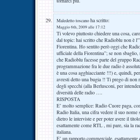
tornarci più.
ha scritto:
Maledetto toscano
Maggio 6th, 2009 alle 17:12
Ti volevo piuttosto chiedere una cosa, ca
dal topic: hai scritto che Radioblu non è l
Fiorentina. Ho sentito però oggi che Radio
ufficiale della Fiorentina”; se non sbaglio
che Radioblu facesse parte del gruppo Ra
programmazione fra le due radio è assolu
è una cosa agghiacciante !!!) e, quindi, per 
avresti detto una bugia !! Ti prego di non
degli specchi (alla Berlusconi, per intender
diversità delle radio ….
RISPOSTA
E’ molto semplice: Radio Cuore paga, co
Radio Italia, una cifra vedere il suo nome s
dietro le interviste e per poter avere il titol
esattamente come RTL , mi pare, sia la rad
italiana.
E’ un rapporto commerciale, esattamente c