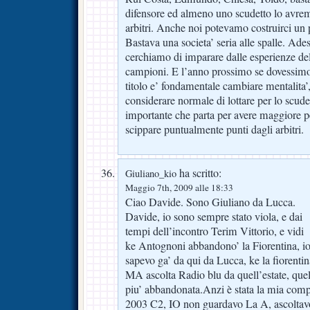
difensore ed almeno uno scudetto lo avrem
arbitri. Anche noi potevamo costruirci un 
Bastava una societa’ seria alle spalle. Ade
cerchiamo di imparare dalle esperienze del 
campioni. E l’anno prossimo se dovessimo t
titolo e’ fondamentale cambiare mentalita’
considerare normale di lottare per lo scudet
importante che parta per avere maggiore pe
scippare puntualmente punti dagli arbitri.
ha scritto:
Giuliano_kio
Maggio 7th, 2009 alle 18:33
Ciao Davide. Sono Giuliano da Lucca.
Davide, io sono sempre stato viola, e dai
tempi dell’incontro Terim Vittorio, e vidi
ke Antognoni abbandono’ la Fiorentina, i
sapevo ga’ da qui da Lucca, ke la fiorentin
MA ascolta Radio blu da quell’estate, quel
piu’ abbandonata.Anzi è stata la mia com
2003 C2, IO non guardavo La A, ascoltavo