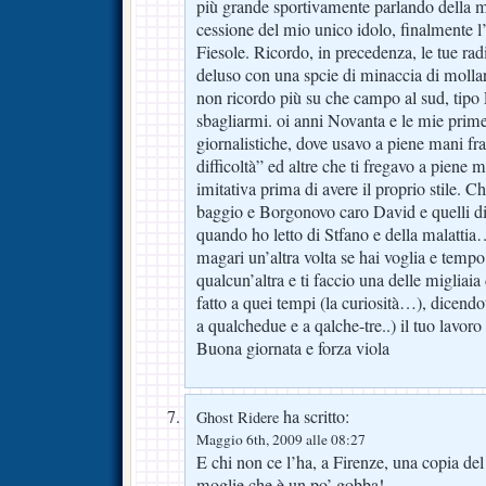
più grande sportivamente parlando della m
cessione del mio unico idolo, finalmente
Fiesole. Ricordo, in precedenza, le tue ra
deluso con una spcie di minaccia di mollar
non ricordo più su che campo al sud, tipo
sbagliarmi. oi anni Novanta e le mie prime
giornalistiche, dove usavo a piene mani fra
difficoltà” ed altre che ti fregavo a piene
imitativa prima di avere il proprio stile. C
baggio e Borgonovo caro David e quelli di 
quando ho letto di Stfano e della malatti
magari un’altra volta se hai voglia e tempo
qualcun’altra e ti faccio una delle migliai
fatto a quei tempi (la curiosità…), dicend
a qualchedue e a qalche-tre..) il tuo lavoro
Buona giornata e forza viola
ha scritto:
Ghost Ridere
Maggio 6th, 2009 alle 08:27
E chi non ce l’ha, a Firenze, una copia del
moglie che è un po’ gobba!