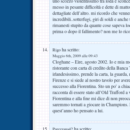
uno scozzo violentissimo tra lodà e sconce
messo in pesante difficoltà e dette di matto
dettagliate dell’altro. mi ricordo che venne
incredibili..sotterfugi, giri di soldi e anc
rimanesti stupito da quante cose sapeva l
prima o dopo il fallimento? non me lo rico
ha scritto:
Rigo
Maggio 6th, 2009 alle 09:43
Cloghane – Eire, agosto 2002. Io e mia m
ristorante con carta di credito della Banca T
irlandesissimo, prende la carta, la guarda, 
Firenze e si siede al nostro tavolo per aver
successo alla Fiorentina. Sto un po’ a chia
racconta di essere stato all’Old Trafford 
Fiorentina e alla fine mi dice di non preo
saremmo tornati a giocare in Champions. 
quest’anno ho pensato a lui.
ha scritto:
Parezzana42