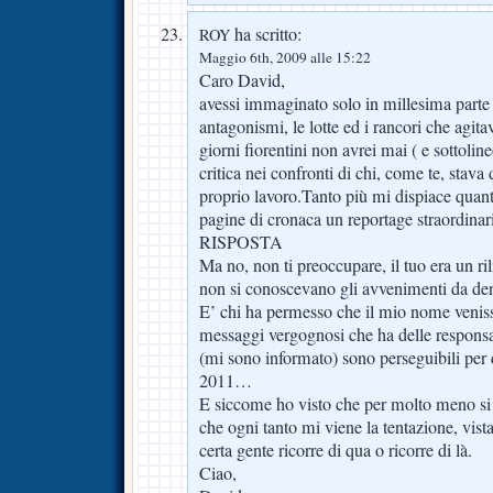
ha scritto:
ROY
Maggio 6th, 2009 alle 15:22
Caro David,
avessi immaginato solo in millesima parte 
antagonismi, le lotte ed i rancori che agita
giorni fiorentini non avrei mai ( e sottolin
critica nei confronti di chi, come te, stava
proprio lavoro.Tanto più mi dispiace quant
pagine di cronaca un reportage straordinar
RISPOSTA
Ma no, non ti preoccupare, il tuo era un ril
non si conoscevano gli avvenimenti da den
E’ chi ha permesso che il mio nome veniss
messaggi vergognosi che ha delle responsab
(mi sono informato) sono perseguibili per d
2011…
E siccome ho visto che per molto meno si è
che ogni tanto mi viene la tentazione, vista
certa gente ricorre di qua o ricorre di là.
Ciao,