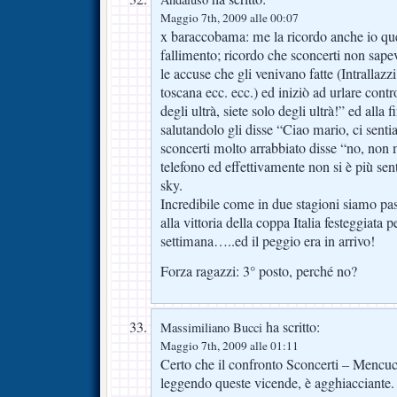
Maggio 7th, 2009 alle 00:07
x baraccobama: me la ricordo anche io que
fallimento; ricordo che sconcerti non sape
le accuse che gli venivano fatte (Intrallaz
toscana ecc. ecc.) ed iniziò ad urlare contr
degli ultrà, siete solo degli ultrà!” ed all
salutandolo gli disse “Ciao mario, ci sent
sconcerti molto arrabbiato disse “no, non m
telefono ed effettivamente non si è più se
sky.
Incredibile come in due stagioni siamo pas
alla vittoria della coppa Italia festeggiata
settimana…..ed il peggio era in arrivo!
Forza ragazzi: 3° posto, perché no?
ha scritto:
Massimiliano Bucci
Maggio 7th, 2009 alle 01:11
Certo che il confronto Sconcerti – Mencucc
leggendo queste vicende, è agghiacciante.