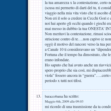
la tua amarezza x la contestazione, certo ne 
(scusa mi permetto di darti del tu, ti con
viaggio nella mia vita visto che ti ascolto d
Non eri il solo a credere in Cecchi Gori 
noi hai aperto gli occhi quando i giochi 
mai messo in dubbio la tua ONESTA’
Non meritavi la contestazione, rimasi scio
striscione contro di te….non capivo (e n
oggi) il motivo del rancore verso la tua pe
a Canale 10 ti consideravano un “dipende
Fortuna che il tempo ha dimostrato, che le
erano infondate.
Ho saputo che hai avuto anche un riavvi
spero proprio che sia così, mi dispiacereb
viola” fossero ancora in “guerra”…..cer
periodo x tutti noi tifosi.
ha scritto:
baraccobama
Maggio 6th, 2009 alle 09:03
mi ricordo di una trasmissione da ta condot