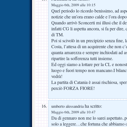
Maggio 6th, 2009 alle 10:15
Quel periodo lo ricordo benissimo, ad aspet
notizie che un’ora erano calde e l’ora dopo
Quando arrivò Sconcerti mi illusi che il d
infatti CG li aspetta ancora, si fa per dire,
di TM.
Poi si scivolò in un precipizio senza fine, 
Costa, l’attesa di un acquirente che non c’e
quanta amarezza e sempre inchiodati ad asc
ripartire la sofferenza tutti insieme.
Ed oggi siamo a lottare per la CL e nonost
luogo e fuori tempo non mancano.I bilanci s
vedrà!
La partita di Catania è assai rischiosa, sp
perciò FORZA FIORE!
ha scritto:
umberto alessandria
Maggio 6th, 2009 alle 10:47
Da di gennaro non me lo sarei aspettato..pe
solo a leggere…che fortuna che abbiamo o