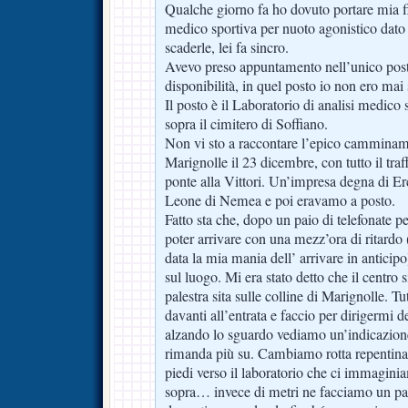
Qualche giorno fa ho dovuto portare mia fi
medico sportiva per nuoto agonistico dato c
scaderle, lei fa sincro.
Avevo preso appuntamento nell’unico pos
disponibilità, in quel posto io non ero mai 
Il posto è il Laboratorio di analisi medico
sopra il cimitero di Soffiano.
Non vi sto a raccontare l’epico camminame
Marignolle il 23 dicembre, con tutto il traff
ponte alla Vittori. Un’impresa degna di Er
Leone di Nemea e poi eravamo a posto.
Fatto sta che, dopo un paio di telefonate p
poter arrivare con una mezz’ora di ritardo
data la mia mania dell’ arrivare in anticip
sul luogo. Mi era stato detto che il centro s
palestra sita sulle colline di Marignolle. Tu
davanti all’entrata e faccio per dirigermi d
alzando lo sguardo vediamo un’indicazione
rimanda più su. Cambiamo rotta repentina
piedi verso il laboratorio che ci immagini
sopra… invece di metri ne facciamo un pai