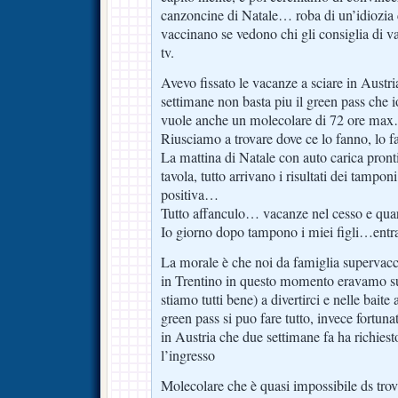
canzoncine di Natale… roba di un’idiozia 
vaccinano se vedono chi gli consiglia di vac
tv.
Avevo fissato le vacanze a sciare in Austr
settimane non basta piu il green pass che 
vuole anche un molecolare di 72 ore ma
Riusciamo a trovare dove ce lo fanno, lo
La mattina di Natale con auto carica pronti 
tavola, tutto arrivano i risultati dei tampo
positiva…
Tutto affanculo… vacanze nel cesso e qua
Io giorno dopo tampono i miei figli…entra
La morale è che noi da famiglia supervacc
in Trentino in questo momento eravamo sul
stiamo tutti bene) a divertirci e nelle baite a
green pass si puo fare tutto, invece fort
in Austria che due settimane fa ha richiest
l’ingresso
Molecolare che è quasi impossibile ds trova