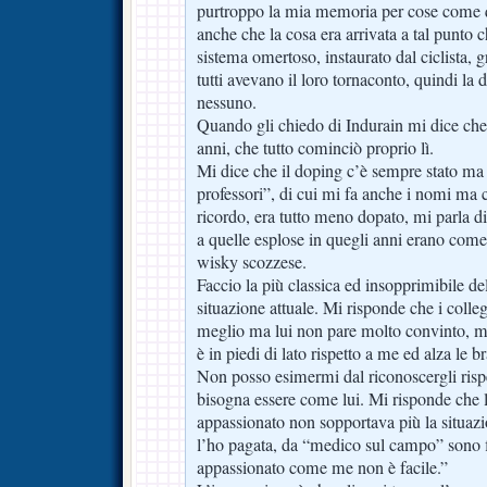
purtroppo la mia memoria per cose come q
anche che la cosa era arrivata a tal punto 
sistema omertoso, instaurato dal ciclista, gr
tutti avevano il loro tornaconto, quindi la
nessuno.
Quando gli chiedo di Indurain mi dice che
anni, che tutto cominciò proprio lì.
Mi dice che il doping c’è sempre stato ma 
professori”, di cui mi fa anche i nomi ma
ricordo, era tutto meno dopato, mi parla d
a quelle esplose in quegli anni erano come 
wisky scozzese.
Faccio la più classica ed insopprimibile d
situazione attuale. Mi risponde che i colle
meglio ma lui non pare molto convinto, m
è in piedi di lato rispetto a me ed alza le b
Non posso esimermi dal riconoscergli rispe
bisogna essere come lui. Mi risponde che l
appassionato non sopportava più la situa
l’ho pagata, da “medico sul campo” sono
appassionato come me non è facile.”