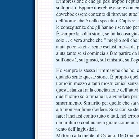
L’impressione è che gli pesi troppo l’epura
sottoposto. Eppure dovrebbe essere content
dovrebbe essere contento di ritrovare tutte 
dell’uomo che è nello specchio. Capisco a
le conseguenze che gli hanno riservato per
È sempre la solita storia, se fai la cosa giust
solo… è vera anche che ” meglio soli che
aiuta poco se ci si sente esclusi, messi da p
aiuta tanto se si comincia a fare partire d
sull’onestà, sul giusto, sul cinismo, sull’e
Ho sempre la stessa l’ immagine che ho, ch
quando sento queste storie. È proprio quel
uomo in mezzo a tanti mostri cinici, senza
questa stanza fra la concitazione dell’attiv
quell’uomo solo rimane lì, a guardare per t
smarrimento. Smarrito per quello che sta v
altri non sembrano vedere. Solo con se stes
fare: lanciarsi contro tutto e tutti, nel terro
dai mulini o continuare a girare come una 
vento dell’ingiustizia.
Mi torna alla mente, il Cyrano. De Guiche 