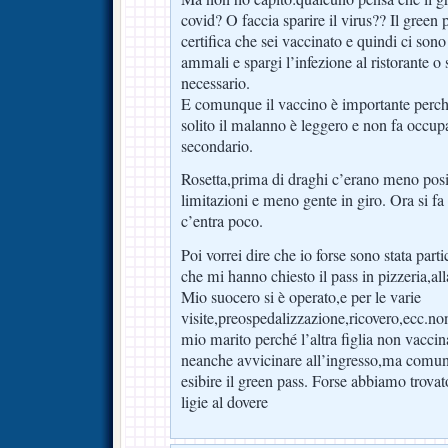
covid? O faccia sparire il virus?? Il gree
certifica che sei vaccinato e quindi ci sono
ammali e spargi l’infezione al ristorante o 
necessario.
E comunque il vaccino è importante perché 
solito il malanno è leggero e non fa occupa
secondario.
Rosetta,prima di draghi c’erano meno posi
limitazioni e meno gente in giro. Ora si f
c’entra poco.
Poi vorrei dire che io forse sono stata part
che mi hanno chiesto il pass in pizzeria,al
Mio suocero si è operato,e per le varie
visite,preospedalizzazione,ricovero,ecc.n
mio marito perché l’altra figlia non vacci
neanche avvicinare all’ingresso,ma comu
esibire il green pass. Forse abbiamo trov
ligie al dovere