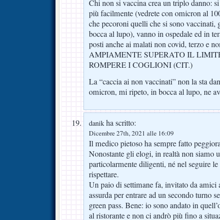
Chi non si vaccina crea un triplo danno: 
più facilmente (vedrete con omicron al 10
che pecoroni quelli che si sono vaccinati, gl
bocca al lupo), vanno in ospedale ed in te
posti anche ai malati non covid, terzo e
AMPIAMENTE SUPERATO IL LIMITE
ROMPERE I COGLIONI (CIT.)
La “caccia ai non vaccinati” non la sta da
omicron, mi ripeto, in bocca al lupo, ne a
ha scritto:
danik
Dicembre 27th, 2021 alle 16:09
Il medico pietoso ha sempre fatto peggiora
Nonostante gli elogi, in realtà non siamo 
particolarmente diligenti, né nel seguire le
rispettare.
Un paio di settimane fa, invitato da amici a
assurda per entrare ad un secondo turno se
green pass. Bene: io sono andato in quell’
al ristorante e non ci andrò più fino a situ