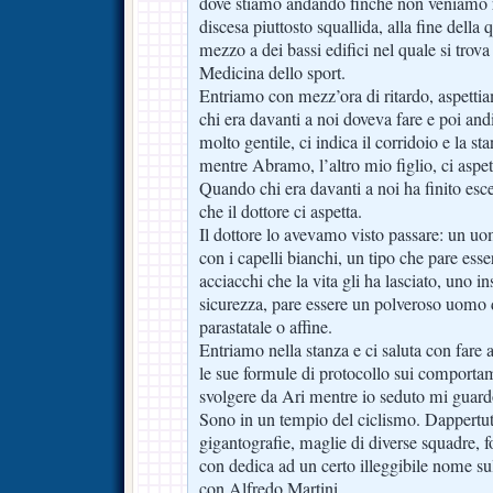
dove stiamo andando finché non veniamo r
discesa piuttosto squallida, alla fine della 
mezzo a dei bassi edifici nel quale si trova
Medicina dello sport.
Entriamo con mezz’ora di ritardo, aspettia
chi era davanti a noi doveva fare e poi and
molto gentile, ci indica il corridoio e la s
mentre Abramo, l’altro mio figlio, ci aspett
Quando chi era davanti a noi ha finito esce
che il dottore ci aspetta.
Il dottore lo avevamo visto passare: un uo
con i capelli bianchi, un tipo che pare esser
acciacchi che la vita gli ha lasciato, uno 
sicurezza, pare essere un polveroso uomo 
parastatale o affine.
Entriamo nella stanza e ci saluta con fare 
le sue formule di protocollo sui comportam
svolgere da Ari mentre io seduto mi guard
Sono in un tempio del ciclismo. Dappertutt
gigantografie, maglie di diverse squadre, f
con dedica ad un certo illeggibile nome su
con Alfredo Martini.