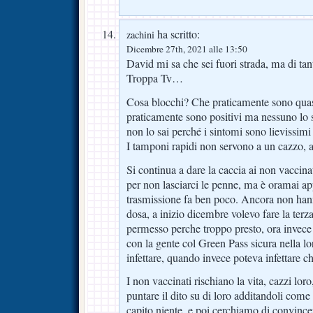
ha scritto:
zachini
Dicembre 27th, 2021 alle 13:50
David mi sa che sei fuori strada, ma di t
Troppa Tv…
Cosa blocchi? Che praticamente sono quasi 
praticamente sono positivi ma nessuno lo s
non lo sai perché i sintomi sono lievissimi 
I tamponi rapidi non servono a un cazzo,
Si continua a dare la caccia ai non vaccina
per non lasciarci le penne, ma è oramai app
trasmissione fa ben poco. Ancora non han
dosa, a inizio dicembre volevo fare la ter
permesso perche troppo presto, ora invece
con la gente col Green Pass sicura nella lo
infettare, quando invece poteva infettare 
I non vaccinati rischiano la vita, cazzi lo
puntare il dito su di loro additandoli com
capito niente, e poi cerchiamo di convince