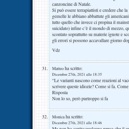
canzoncine di Natale.
Si può essere terrapiattisti e credere che la t
gemelle le abbiano abbattute gli american
tutto quello che invece ci propina il mainst
suicidato) infine c’è il mondo di mezzo, q
scontato soprattutto su materie ignote e s
gli errori si possono accavallare giorno d
Vdz
ha scritto:
Matteo
Dicembre 27th, 2021 alle 18:35
“Le varianti nascono come reazioni al vac
scrivere queste idiozie? Come si fa. Come 
Risposta
Non lo so, però purtroppo si fa
ha scritto:
Monica
Dicembre 27th, 2021 alle 18:46
Ma non ho capito:qualcuno pensa che il gr