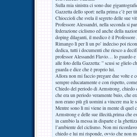
Sulla mia sinistra ci sono due gigantografi
Gazzetta dello sport: nella prima c’è per ti
Chioccioli che svela il segreto delle sue vi
Professore Alessandri, nella seconda si pa
federazione ciclismo ed anche della naziona
doping dilaganti, il medico è il Professore
Rimango lì per lì un po’ indeciso poi ricont
dedica, tutti i documenti che riesco a decifra
professor Alessandri Flavio… lo guardo e 
alle foto della Gazzetta: ” scusi se glielo 
guarda e dice che è proprio lui.
Allora non mi faccio pregare due volte e 
sempre educatamente e con rispetto, come
Chiedo del periodo di Armstrong, chiedo d
che era un periodo veramente buio, che era
non erano più gli uomini a vincere ma le 
Mentre sono lì mi viene in mente di quel ci
Armstrong e delle sue illecità,prima che e
in cambio la messa in disparte e la ghettizz
l’ambiente del ciclismo. Non mi ricordavo 
chiedo e lui mi risponde, ovvio che non 