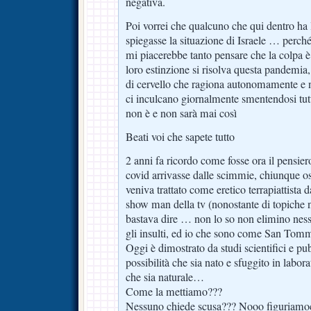
negativa.
Poi vorrei che qualcuno che qui dentro ha 
spiegasse la situazione di Israele … perc
mi piacerebbe tanto pensare che la colpa è
loro estinzione si risolva questa pandemia
di cervello che ragiona autonomamente e 
ci inculcano giornalmente smentendosi tutt
non è e non sarà mai così
Beati voi che sapete tutto
2 anni fa ricordo come fosse ora il pensie
covid arrivasse dalle scimmie, chiunque osa
veniva trattato come eretico terrapiattista 
show man della tv (nonostante di topiche 
bastava dire … non lo so non elimino ness
gli insulti, ed io che sono come San Tom
Oggi è dimostrato da studi scientifici e pu
possibilità che sia nato e sfuggito in labora
che sia naturale…
Come la mettiamo???
Nessuno chiede scusa??? Nooo figuriamoc