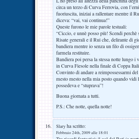
L’ho preso all’altezza della panchina degli
circa un terzo di Curva Ferrovia, con l’e
fuoriuscita, iniziai a rallentare mentre il 
diceva: “vai, vai continua!”
Queste furono le mie parole testuali:
“Ciccio, e unnè posso più! Scendi perchè
Risate generali e il Rui che, delirante di g
bandiera mentre io senza un filo di ossigen
farmela restituire.
Bandiera poi persa la stessa notte lungo i vi
in Curva Fiesole nella finale di Coppa Ital
Convinto di andare a reimpossessarmi del v
mesto mesto nella mia posto quando vidi 
possedeva e “stuprava”!
Buona giornata a tutti.
P.S.: Che notte, quella notte!
ha scritto:
Slary
Febbraio 24th, 2009 alle 18:01