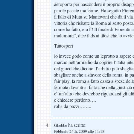
aeroporto per nascondere il proprio disapp
parole pacate ma ferme. Ha seguito Fiorent
il fallo di Mutu su Mantovani che dà il via 
vittoria che risbatte la Roma al sesto pos
come ha fatto, era lì! Il finale di Fiorent
malumore”, dice il ds ai tifosi che lo avvi
Tuttosport
io invece godo come un leprotto a sapere c
marcio nell`armadio da coprire l`italia inte
del gioco che dicono: l`arbitro puo sbaglia
sbagliare anche a sfavore della roma. in pa
fair play, la roma a fatto cassa a spese dell
fermata davanti al fatto che della giustizia 
e` un`altro che dovrebbe riguardarsi gli ult
e chiedere perdono….
roba da pazzi……..
ha scritto:
Ghebbe
Febbraio 24th, 2009 alle 11:18