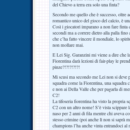
del Chievo a terra era solo una finta?
Secondo me quello che è successo, oltre a
romantico unico del gioco del calcio, è un
Così i giocatori imparano a non fare finta 
secondi ma a correre dietro alla palla fino a
che c’ha fatto vincere il mondiale, lo spiri
non mollare mai.
E Lei Sig. Garanzini mi viene a dire che l
Fiorentina darà lezioni di fair-play le pre
pinze?!?!?!?!?!
Mi scusi ma secondo me Lei non si deve p
squadra come la Fiorentina, una squadra ch
e non ai Della Valle che per pagarla di men
C2!
La tifoseria fiorentina ha visto la propria s
C2 con un altro nome! S’è vista scippare l
naso per 2 anni di fila mentre chi avev
stesso crimine (poi anche lì non si saprà ma
champions l’ha anche vinta entrandoci al 