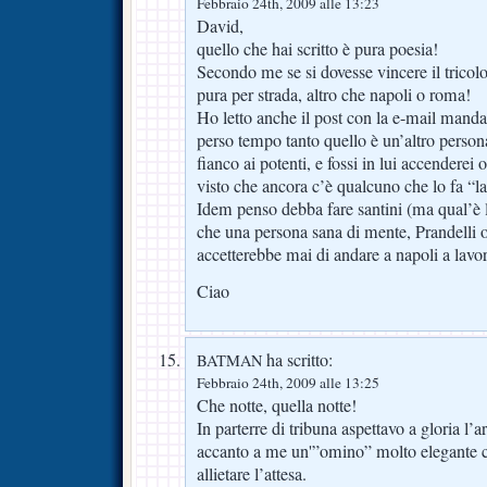
Febbraio 24th, 2009 alle 13:23
David,
quello che hai scritto è pura poesia!
Secondo me se si dovesse vincere il tricolo
pura per strada, altro che napoli o roma!
Ho letto anche il post con la e-mail mandat
perso tempo tanto quello è un’altro person
fianco ai potenti, e fossi in lui accenderei
visto che ancora c’è qualcuno che lo fa “l
Idem penso debba fare santini (ma qual’è l
che una persona sana di mente, Prandelli 
accetterebbe mai di andare a napoli a lavor
Ciao
ha scritto:
BATMAN
Febbraio 24th, 2009 alle 13:25
Che notte, quella notte!
In parterre di tribuna aspettavo a gloria l’
accanto a me un'”omino” molto elegante ch
allietare l’attesa.