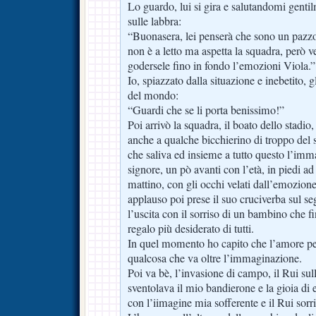
Lo guardo, lui si gira e salutandomi gentil
sulle labbra:
“Buonasera, lei penserà che sono un pazzo
non è a letto ma aspetta la squadra, però v
godersele fino in fondo l’emozioni Viola.”
Io, spiazzato dalla situazione e inebetito, gl
del mondo:
“Guardi che se li porta benissimo!”
Poi arrivò la squadra, il boato dello stadio,
anche a qualche bicchierino di troppo del so
che saliva ed insieme a tutto questo l’imm
signore, un pò avanti con l’età, in piedi ad
mattino, con gli occhi velati dall’emozion
applauso poi prese il suo cruciverba sul se
l’uscita con il sorriso di un bambino che f
regalo più desiderato di tutti.
In quel momento ho capito che l’amore pe
qualcosa che va oltre l’immaginazione.
Poi va bè, l’invasione di campo, il Rui sul
sventolava il mio bandierone e la gioia di 
con l’iimagine mia sofferente e il Rui sorr