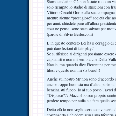
Siamo andati in C2 non è stato rotto un ve
solo riempito lo stadio di striscioni con fra
Vittorio Cecchi Gori e alla sua compagna d
mentre alcune “prestigiose” società che n
per anni, chiedete pure all’allora preside
cosa ne pensa, sono state salvate per moti
(parole di Silvio Berlusconi)
E in questo contesto Lei ha il coraggio di 
può dare lezioni di fair-play?
Se si riferisce ai dirigenti possiamo essere
capitalisti e non mi sembra che Della Val
Natale, ma quando dice Fiorentina per me i
tifosi e questo non mi sta bene!!!
Anche sul nostro Mr non sono d’accordo co
anche troppo buonista ma d’altra parte ha 
benzina sul fuoco. Io al suo posto l’avrei d
“Dispiace??? Macchè io son proprio conte
perdere tempo per nulla e a fare quelle sce
Detto ciò io non voglio certo convincerla 
costringerla a chiedere scusa alla tifoseria