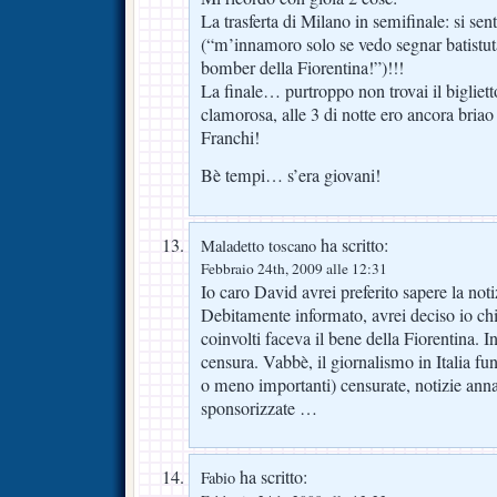
La trasferta di Milano in semifinale: si sent
(“m’innamoro solo se vedo segnar batistuta
bomber della Fiorentina!”)!!!
La finale… purtroppo non trovai il bigliett
clamorosa, alle 3 di notte ero ancora briao
Franchi!
Bè tempi… s’era giovani!
ha scritto:
Maladetto toscano
Febbraio 24th, 2009 alle 12:31
Io caro David avrei preferito sapere la noti
Debitamente informato, avrei deciso io chi 
coinvolti faceva il bene della Fiorentina. I
censura. Vabbè, il giornalismo in Italia fun
o meno importanti) censurate, notizie anna
sponsorizzate …
ha scritto:
Fabio