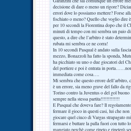
Garanzini che sia comunque un errore meno
decisione di dare o meno un rigore? Dicia
errori dove lo possiamo mettere? Forse alla
fischiato o meno? Quello che voglio dire è
per 10 secondi la Fiorentina dopo che il 
minuti di tempo con mi sembra un paio di
questo, a dire che l’arbitro è stato determin
rubata mi sembra ce ne corra!
In 10 secondi Pasqual è andato sulla fascia
mezzo, Bonazzoli ha fatto la sponda, Mutu h
ha picchiato su uno o due giocatori del Ch
del portiere e poi è entrata in porta……non
immediata come cosa….
Mi sembra che questo errore dell’arbitro,
è un errore, sia meno grave del fallo da ri
Torino contro la Juventus o del gol buono 
sempre nella stessa partita!!!!!!!!!!!!!
E Pasqual che doveva fare? Il regolamento 
fermare il gioco in questi casi, lui che no
giocare quel ciuco di Vargas strapagato mi
fermarsi e buttare la palla fuori con tutto l
mangiato perchè come ripeto e ripeterò se