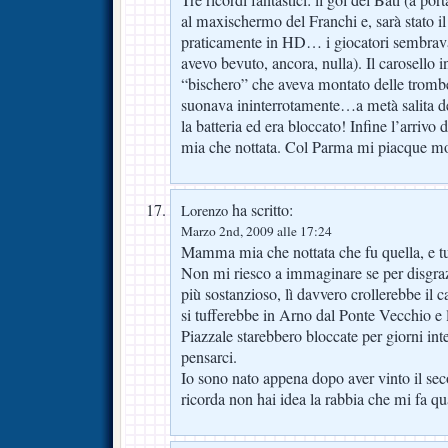
Tre ricordi fantastici: il gol del Bati (a po
al maxischermo del Franchi e, sarà stato 
praticamente in HD… i giocatori sembrava 
avevo bevuto, ancora, nulla). Il carosello
“bischero” che aveva montato delle trombe
suonava ininterrotamente…a metà salita de
la batteria ed era bloccato! Infine l’arr
mia che nottata. Col Parma mi piacque m
ha scritto:
Lorenzo
Marzo 2nd, 2009 alle 17:24
Mamma mia che nottata che fu quella, e tu
Non mi riesco a immaginare se per disgraz
più sostanzioso, lì davvero crollerebbe il 
si tufferebbe in Arno dal Ponte Vecchio e l
Piazzale starebbero bloccate per giorni int
pensarci.
Io sono nato appena dopo aver vinto il sec
ricorda non hai idea la rabbia che mi fa q