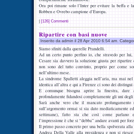
Ora poi rimane solo l’Inter per evitare la beffa e l
Robben e Ovrebo campione d’Europa.
|
[126] Commenti
Ripartire con basi nuove
Inserito da admin il 28 Apr 2010 6:54 am. Catego
Siamo sfiniti dalla querelle Prandelli.
Ad un certo punto perfino io, che stravedo per lui
Cesare sia davvero la soluzione giusta per ripartire
non sono del tutto convinto, proprio per come son
nell’ultimo mese.
La sindrome Spalletti aleggia nell’aria, ma mai nel 
identica all’altra e qui a Firenze ci sono dei distingui
E comunque bisogna aprire la finestra, dare a
profondamente fidandosi completamente gli uni degli a
Sarà anche vero che il mancato prolungamento 
sull’argomento ormai si sia dato mediaticamente ed
settimane), fatto sta che così come parlano e
l’impressione è che si “debba” andare avanti per forz
Il primo passo concreto per una bella spolverata alla 
Andrea Della Valle alla presidenza e non si riesce