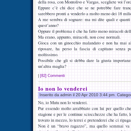
della rosa, con Montolivo e Vargas, scegliete voi l’or
Eppure c’è chi dice che se ne potrebbe fare tran
sarebbero pronti a venderlo a molto meno dei 18 milio
A me sembra di sognare: ma mi dite quali e quanti 
quest’anno?
Oppure il problema è che ha fatto meno miracoli del
Ma erano, appunto, miracoli, non cose normali.
Gioca con un ginocchio malandato e non ha mai al
riposare, ha perso la fascia di capitano senza p
moltissimo.
Possibile che gli si debba dare la giusta importanza
un’altra maglia?
|
[82] Commenti
Io non lo venderei
Inserito da admin il 20 Apr 2010 3:44 pm. Catego
No, io Mutu non lo venderei.
Pur essendo molto arrabbiato con lui per quello che
stagione e per le continue sciocchezze che ha fatto, le
trovato in mezzo, lo terrei e pretenderei che ci ripaga
Non è un “bravo ragazzo”, ma quello semmai va b