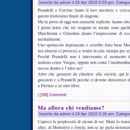
Inserito da admin il 25 Apr 2010 6:03 pm. Catego
Prandelli e Corvino fanno il loro mestiere e cerca
questo tristissimo finale di stagione.
Ma la prova di oggi non ammette repliche: hanno sbraca
I primi nomi che mi vengono in mente sono quelli
Marchionni e Gilardino danno l’impressione di esse
mentalmente.
Uno spettacolo deprimente e avrebbe fatto bene Mont
ma almeno ci provava) a venire in sala stampa per s
Perchè Prandelli non è intervenuto al momento d
multato come Vargas, oppure non conta l’insubordinaz
messa dentro e l’altro no?
Altro che garanzie da chiedere alla società, qui l
giocatori e a Prandelli perché ci devono dimostrare d
a Firenze e ai suoi tifosi.
|
[190] Commenti
Ma allora chi vendiamo?
Inserito da admin il 24 Apr 2010 5:26 am. Catego
Capisco la perplessità di alcuni di voi: Mutu lo ten
altro, di Montolivo e Jovetic non se ne parla nemme