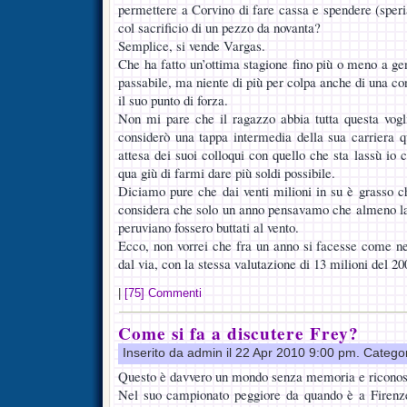
permettere a Corvino di fare cassa e spendere (speri
col sacrificio di un pezzo da novanta?
Semplice, si vende Vargas.
Che ha fatto un’ottima stagione fino più o meno a ge
passabile, ma niente di più per colpa anche di una con
il suo punto di forza.
Non mi pare che il ragazzo abbia tutta questa vogl
considerò una tappa intermedia della sua carriera q
attesa dei suoi colloqui con quello che sta lassù io 
qua giù di farmi dare più soldi possibile.
Diciamo pure che dai venti milioni in su è grasso ch
considera che solo un anno pensavamo che almeno la m
peruviano fossero buttati al vento.
Ecco, non vorrei che fra un anno si facesse come nel
dal via, con la stessa valutazione di 13 milioni del 20
|
[75] Commenti
Come si fa a discutere Frey?
Inserito da admin il 22 Apr 2010 9:00 pm. Catego
Questo è davvero un mondo senza memoria e ricono
Nel suo campionato peggiore da quando è a Firenze,