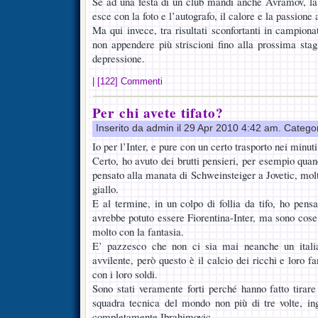
Se ad una festa di un club mandi anche Avramov, la 
esce con la foto e l’autografo, il calore e la passione
Ma qui invece, tra risultati sconfortanti in campiona
non appendere più striscioni fino alla prossima sta
depressione.
|
[122] Commenti
Per chi avete tifato?
Inserito da admin il 29 Apr 2010 4:42 am. Catego
Io per l’Inter, e pure con un certo trasporto nei minuti 
Certo, ho avuto dei brutti pensieri, per esempio qua
pensato alla manata di Schweinsteiger a Jovetic, molt
giallo.
E al termine, in un colpo di follia da tifo, ho pens
avrebbe potuto essere Fiorentina-Inter, ma sono cose
molto con la fantasia.
E’ pazzesco che non ci sia mai neanche un itali
avvilente, però questo è il calcio dei ricchi e loro f
con i loro soldi.
Sono stati veramente forti perché hanno fatto tirare
squadra tecnica del mondo non più di tre volte, i
completamente Ibrahimovic.