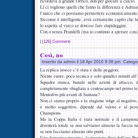
ricordava il grande Orrico, non per giocare a calcio.
Lì ci vogliono quelli che fanno la differenza e Adrian 
l’unico che ci possiamo permettere economicamente
Siccome è intelligente, avrà certamente capito che l
lo aspetta al varco se dovesse fare stupidaggini.
Con o senza Prandelli (ma io continuo a sperare con)
|
[126] Commenti
Così, no
Inserito da admin il 18 Apr 2010 9:38 pm. Catego
La replica invece c’è stata e delle peggiori.
Niente cuore, poca tecnica e solo quindici minuti all’
Squadra stanca, banale nelle azioni di attacco, di
completamente sbagliata a centrocampo nel primo te
Montolivo più avanti di Santana?
Non ci siamo proprio e la stagione volge al negativo, 
è molto soggettivo, dipende dal valore e al peso
Champions.
Ma la Coppa Italia è stata normale e il campion
diventerà totale se non salviamo almeno la faccia nel
se non facciamo almeno otto punti.
Una domenica pessima, la peggiore direi dell’era Pra