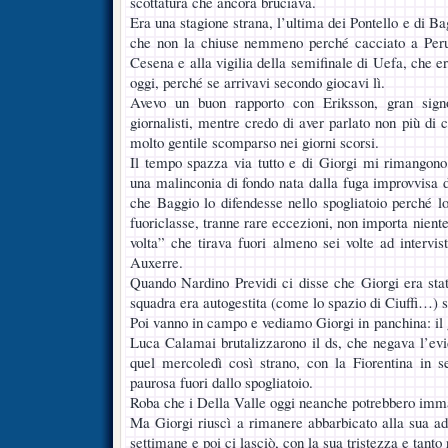
scottatura che ancora bruciava.
Era una stagione strana, l’ultima dei Pontello e di Ba
che non la chiuse nemmeno perché cacciato a Peru
Cesena e alla vigilia della semifinale di Uefa, che 
oggi, perché se arrivavi secondo giocavi lì.
Avevo un buon rapporto con Eriksson, gran signo
giornalisti, mentre credo di aver parlato non più di 
molto gentile scomparso nei giorni scorsi.
Il tempo spazza via tutto e di Giorgi mi rimangono
una malinconia di fondo nata dalla fuga improvvisa del
che Baggio lo difendesse nello spogliatoio perché l
fuoriclasse, tranne rare eccezioni, non importa niente 
volta” che tirava fuori almeno sei volte ad intervis
Auxerre.
Quando Nardino Previdi ci disse che Giorgi era stat
squadra era autogestita (come lo spazio di Ciuffi…) s
Poi vanno in campo e vediamo Giorgi in panchina: il
Luca Calamai brutalizzarono il ds, che negava l’evi
quel mercoledì così strano, con la Fiorentina in s
paurosa fuori dallo spogliatoio.
Roba che i Della Valle oggi neanche potrebbero imm
Ma Giorgi riuscì a rimanere abbarbicato alla sua a
settimane e poi ci lasciò, con la sua tristezza e tanto