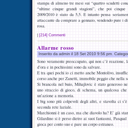
stampa di almeno tre mesi sui “quattro scudetti conqu
“ultime cinque grandi stagioni”, che poi cinque
2009/2010 è stato da 5,5. E intanto pensa seriamen
attaccante da comprare a gennaio, vendendo pure i dive
rosa.
|
[214] Commenti
Allarme rosso
Inserito da admin il 18 Set 2010 9:56 pm. Catego
Sono veramente preoccupato, qui non c’è reazione, l
d’ora e in pochissimi sono da salvare.
E tra quei pochi io ci metto anche Montolivo, insuffic
corso anche per Zanetti, immobile peggio che nella 
Si brancola nel buio, Mihajlovic è stato generoso ne
uno straccio di gioco, di schema, un qualcosa che 
un’azione a memoria.
I big sono più colpevoli degli altri, e stavolta ci s
seconda rete laziale.
Marchionni è un caso, ma che diavolo ha? E’ già sta
Gilardino si è perso dietro ai suoi fantasmi, Pasqual
gioca per conto suo e pare un corpo estraneo.