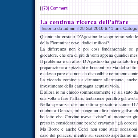
|
[78] Commenti
La continua ricerca dell’affare
Inserito da admin il 28 Set 2010 6:41 am. Catego
Quanto sia costato D’Agostino lo scopriremo solo le
della Fiorentina: nove, dodici milioni?
La differenza non è poi così fondamentale se p
giocatore, che era di più di venti appena quindici mesi
Il problema è un altro: D’Agostino ha già saltato tre 
preparazione a spizzichi e bocconi per via del solito
e adesso pare che non sia disponibile nemmeno contr
La vicenda comincia a diventare allarmante, anche 
investimento della campagna acquisti viola.
E allora io mi chiedo sommessamente se sia stato dav
una volta a fare l’affare, tentazione peraltro già avuta
Nella speranza che un ottimo giocatore come D’Ag
ottobre a Genova, mi pongo un altro interrogativo 
ho letto che Corvino aveva “visto” al momento gi
preso in considerazione perché eravamo “già coperti 
Ma Boruc e anche Cerci non sono state occasioni 
caso del polacco, mentre sul secondo aspettiamo imp