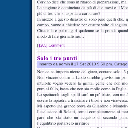
Corvino dice che sono in ritardo di preparazione, ma
La stagione è cominciata da più di due mesi e il Mond
più di tre, che si aspetta a carburare?
In mezzo a questo disastro ci sono pure quelli che, 
campo, vanno a chiedere per quattro volte di segui
Cittadella e poi magari qualcuno se la prende quand
modo di fare giornalismo…
|
[205] Commenti
Solo i tre punti
Inserito da admin il 17 Set 2010 9:50 pm. Catego
Non ce ne importa niente del gioco, contano solo i 3 p
Non vincere contro la Lazio sarebbe gravissimo per 
intuibili: voglio vedere la grinta, gente che non mo
pure al fallo, basta che non sia molle come in Puglia.
Lo spettacolo sugli spalti sarà un po’ triste, con met
essere la squadra a trascinare i tifosi e non viceversa.
Mi aspetto una grande prova da Gilardino e Montoli
l’esclusione di Bolatti, ormai completamente ai mar
pare che sia stato un acquisto di secondo piano
l’equilibrio portarselo in ritiro?