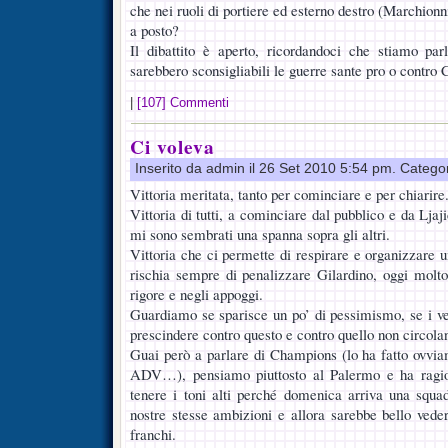
che nei ruoli di portiere ed esterno destro (Marchionn
a posto?
Il dibattito è aperto, ricordandoci che stiamo par
sarebbero sconsigliabili le guerre sante pro o contro 
|
[107] Commenti
Ci voleva
Inserito da admin il 26 Set 2010 5:54 pm. Catego
Vittoria meritata, tanto per cominciare e per chiarire
Vittoria di tutti, a cominciare dal pubblico e da Ljaj
mi sono sembrati una spanna sopra gli altri.
Vittoria che ci permette di respirare e organizzare
rischia sempre di penalizzare Gilardino, oggi molto
rigore e negli appoggi.
Guardiamo se sparisce un po’ di pessimismo, se i vel
prescindere contro questo e contro quello non circol
Guai però a parlare di Champions (lo ha fatto ovviame
ADV…), pensiamo piuttosto al Palermo e ha ragio
tenere i toni alti perché domenica arriva una squa
nostre stesse ambizioni e allora sarebbe bello vede
franchi.