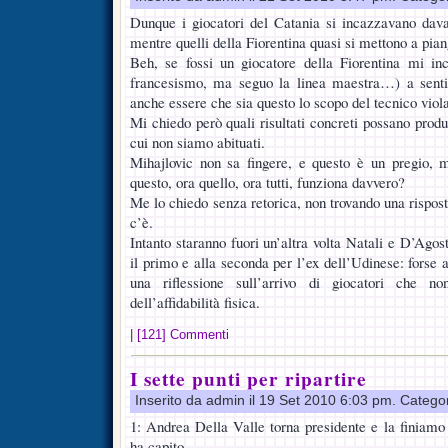
Dunque i giocatori del Catania si incazzavano davan
mentre quelli della Fiorentina quasi si mettono a pian
Beh, se fossi un giocatore della Fiorentina mi inc
francesismo, ma seguo la linea maestra…) a senti
anche essere che sia questo lo scopo del tecnico viol
Mi chiedo però quali risultati concreti possano prod
cui non siamo abituati.
Mihajlovic non sa fingere, e questo è un pregio, m
questo, ora quello, ora tutti, funziona davvero?
Me lo chiedo senza retorica, non trovando una rispost
c’è.
Intanto staranno fuori un’altra volta Natali e D’Agost
il primo e alla seconda per l’ex dell’Udinese: forse
una riflessione sull’arrivo di giocatori che 
dell’affidabilità fisica.
|
[121] Commenti
I sette punti per ripartire
Inserito da admin il 19 Set 2010 6:03 pm. Catego
1: Andrea Della Valle torna presidente e la finiamo
ha capito