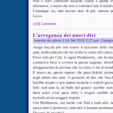
Non è stato convocato neanche Gulan e quindi Pa
alternative, a meno che non si consideri tale il timido
Comunque sia, tutti devono dare di più, almeno p
Lecce.
|
[53] Commenti
L’arroganza dei nuovi divi
Inserito da admin il 16 Set 2010 2:27 pm. Catego
Arrigo Sacchi può non essere il massimo della si
anni, molto educato che ha scritto la storia del calcio
Fosse solo per l’età, il signor Ibrahimovic, che di ann
comincerà forse a scrivere in questa stagione, dovre
atteggiamento da persona che sa come si sta al mond
E invece no, questo signore che giura fedeltà eterna
negli ultimi otto anni, si permette di dire che Sacc
farebbe meglio a non andare neanche a vederlo gioca
Solo vent’anni fa un bullo del genere sarebbe stat
buon senso (cioè quasi tutte) e magari sarebbe in
invitarlo ad un maggior rispetto.
Con Ibrahimovic, ma anche con Totti e tanti altri, no
epoca tutto è permesso, tanto poi si faranno perdonar
Discorsi da vecchio?