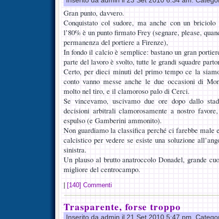
Inserito da admin il 23 Set 2010 6:34 am. Catego
Gran punto, davvero.
Conquistato col sudore, ma anche con un briciolo 
l’80% è un punto firmato Frey (segnare, please, quando
permanenza del portiere a Firenze),
In fondo il calcio è semplice: bastano un gran portier
parte del lavoro è svolto, tutte le grandi squadre parto
Certo, per dieci minuti del primo tempo ce la siamo
conto vanno messe anche le due occasioni di Mont
molto nel tiro, e il clamoroso palo di Cerci.
Se vincevamo, uscivamo due ore dopo dallo stad
decisioni arbitrali clamorosamente a nostro favore
espulso (e Gamberini ammonito).
Non guardiamo la classifica perché ci farebbe male 
calcistico per vedere se esiste una soluzione all’an
sinistra.
Un plauso al brutto anatroccolo Donadel, grande cuor
migliore del centrocampo.
|
[140] Commenti
Trasparente, forse troppo
Inserito da admin il 21 Set 2010 5:47 pm. Catego