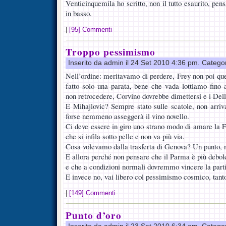
Venticinquemila ho scritto, non il tutto esaurito, pe
in basso.
|
[95] Commenti
Troppo pessimismo
Inserito da admin il 24 Set 2010 4:36 pm. Catego
Nell’ordine: meritavamo di perdere, Frey non poi que
fatto solo una parata, bene che vada lottiamo fino
non retrocedere, Corvino dovrebbe dimettersi e i Del
E Mihajlovic? Sempre stato sulle scatole, non arri
forse nemmeno asseggerà il vino novello.
Ci deve essere in giro uno strano modo di amare la F
che si infila sotto pelle e non va più via.
Cosa volevamo dalla trasferta di Genova? Un punto, 
E allora perché non pensare che il Parma è più debol
e che a condizioni normali dovremmo vincere la part
E invece no, vai libero col pessimismo cosmico, tanto
|
[149] Commenti
Punto d’oro