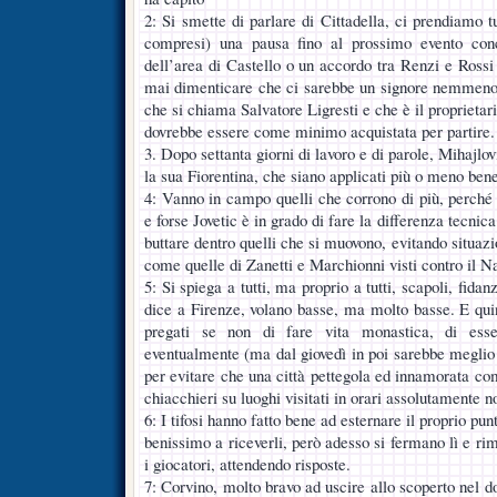
2: Si smette di parlare di Cittadella, ci prendiamo tu
compresi) una pausa fino al prossimo evento conc
dell’area di Castello o un accordo tra Renzi e Rossi
mai dimenticare che ci sarebbe un signore nemmeno t
che si chiama Salvatore Ligresti e che è il proprietar
dovrebbe essere come minimo acquistata per partire.
3. Dopo settanta giorni di lavoro e di parole, Mihajlo
la sua Fiorentina, che siano applicati più o meno bene
4: Vanno in campo quelli che corrono di più, perché
e forse Jovetic è in grado di fare la differenza tecnica 
buttare dentro quelli che si muovono, evitando situazi
come quelle di Zanetti e Marchionni visti contro il Na
5: Si spiega a tutti, ma proprio a tutti, scapoli, fid
dice a Firenze, volano basse, ma molto basse. E quind
pregati se non di fare vita monastica, di ess
eventualmente (ma dal giovedì in poi sarebbe meglio 
per evitare che una città pettegola ed innamorata co
chiacchieri su luoghi visitati in orari assolutamente no
6: I tifosi hanno fatto bene ad esternare il proprio pu
benissimo a riceverli, però adesso si fermano lì e ri
i giocatori, attendendo risposte.
7: Corvino, molto bravo ad uscire allo scoperto nel d