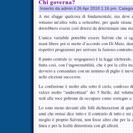
Chi governa?
Inserito da admin il 26 Apr 2018 1:16 pm. Catego
A me sfugge qualcosa di fondamentale, ma deve 
votiamo un’altra volta a settembre, per quale strana c
dovrebbero essere così diversi da determinare una m
L’unica variabile potrebbe essere Salvini che si s
mani libere poi si mette d’accordo con Di Maio, dand
rispettivi programmi per arrivare la famoso contratto
Il punto centrale (e vergognoso) è la legge elettorale
finita così, con l’ingovernabilità, che è poi la cifra it
davvero a comandare con un minimo di piglio è inevi
nelle elezioni succesive.
La confusione è molto alta sotto il cielo, confesso di
valzer molto “andreottiani” dei 5 Stelle, dal volutt
vedi alla voce poltrone da occupare come sostegno a
Lo sono meno davanti alle folli dichiarazioni di que
anni che ormai dice tutto e il contrario di tutto e mi
meglio è proprio Salvini, non fosse altro che per la
linea e per la lealtà dimostrata con gli alleati.