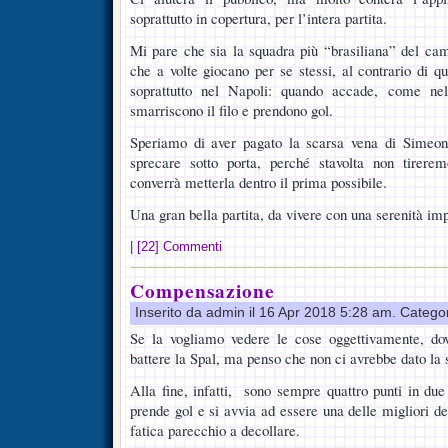
soprattutto in copertura, per l’intera partita.
Mi pare che sia la squadra più “brasiliana” del camp
che a volte giocano per se stessi, al contrario di q
soprattutto nel Napoli: quando accade, come nel
smarriscono il filo e prendono gol.
Speriamo di aver pagato la scarsa vena di Simeon
sprecare sotto porta, perché stavolta non tirerem
converrà metterla dentro il prima possibile.
Una gran bella partita, da vivere con una serenità im
|
[22] Commenti
Compensazione
Inserito da admin il 16 Apr 2018 5:28 am. Catego
Se la vogliamo vedere le cose oggettivamente, d
battere la Spal, ma penso che non ci avrebbe dato la 
Alla fine, infatti, sono sempre quattro punti in due
prende gol e si avvia ad essere una delle migliori d
fatica parecchio a decollare.