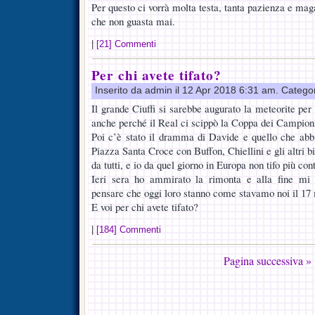
Per questo ci vorrà molta testa, tanta pazienza e maga
che non guasta mai.
|
[21] Commenti
Per chi avete tifato?
Inserito da admin il 12 Apr 2018 6:31 am. Catego
Il grande Ciuffi si sarebbe augurato la meteorite per 
anche perché il Real ci scippò la Coppa dei Campioni
Poi c’è stato il dramma di Davide e quello che ab
Piazza Santa Croce con Buffon, Chiellini e gli altri b
da tutti, e io da quel giorno in Europa non tifo più con
Ieri sera ho ammirato la rimonta e alla fine mi 
pensare che oggi loro stanno come stavamo noi il 17
E voi per chi avete tifato?
|
[184] Commenti
Pagina successiva »