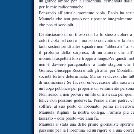
un grande amore per la Fiorentina, cementata dalla
per le mie radiocronache.
Pensando all’attuale momento viola, Paolo ha scritt
Manuela che non posso non riportare integralmente, p
che non ci sono più.
L’entusiasmo di un tifoso non ha lo stesso colore a tu
colori viola nel cuore – ma sono convinto che la ste
tanti sostenitori di altre squadre non “abbonate” ai 
il profumo della sorpresa, di un amore che all’i
momenti aspettati forse troppo a lungo.Per questi mot
non è davvero paragonabile a tante stagioni che 
Gomez, Giuseppe Rossi e tutti gli altri, per Montella,
società forte e determinata. Ma se vi dicessi che tutt
di malinconia? Se facessi un’eccezione alla sacra 
un luogo pubblico per proporre un sentimento persona
Non riesco a non provare un filo di tristezza per quei 
felice non possono godersela. Penso a mio padre, c
soffrire al suo posto di abbonato, prima in Ferrov
Manuela Righini, la nostra collega, l’amica più c
lasciato – così presto –tre anni fa.
Manuela è stata una delle prime giornaliste sportive
passione per la Fiorentina ad un rigore e a una corr