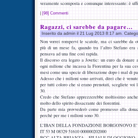
veramente scomposta e comunque interessante: è uffi
|
[98] Commenti
Ragazzi, ci sarebbe da pagare…
Inserito da admin il 21 Lug 2013 8:17 am. Catego
Non vorrei rompervi le scatole, ma ci sarebbe da 
più di un mese fa, quando tra l’altro Stefano era
pensava ad una fine così rapida.
Il discorso era legato a Jovetic: un euro da donare
ogni milione che incassa la Fiorentina per la sua ces
mesi come una specie di liberazione dopo i mal di panc
Adesso che i milioni sono arrivati, direi che è venuto
per tutti coloro che si erano prenotati, scegliete voi 
30.
Credo che Stefano apprezzerebbe moltissimo anche
molto dello spirito dissacrante dei fiorentini.
Da parte mia provvederò come promesso alla donazio
perché per me i milioni sono 30.
L’IBAN DELLA FONDAZIONE BORGONOVO E’
IT 53 M 08329 51610 000000202000
BCC ALTA BRIANZA – FILIALE DI OGGIONO