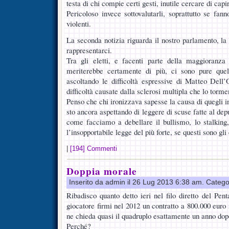
testa di chi compie certi gesti, inutile cercare di capir
Pericoloso invece sottovalutarli, soprattutto se fanno
violenti.
La seconda notizia riguarda il nostro parlamento, 
rappresentarci.
Tra gli eletti, e facenti parte della maggioranz
meriterebbe certamente di più, ci sono pure quell
ascoltando le difficoltà espressive di Matteo Dell
difficoltà causate dalla sclerosi multipla che lo torme
Penso che chi ironizzava sapesse la causa di quegli 
sto ancora aspettando di leggere di scuse fatte al depu
come facciamo a debellare il bullismo, lo stalking,
l’insopportabile legge del più forte, se questi sono gl
|
[194] Commenti
Doppia morale
Inserito da admin il 26 Lug 2013 6:38 am. Catego
Ribadisco quanto detto ieri nel filo diretto del Pen
giocatore firmi nel 2012 un contratto a 800.000 euro n
ne chieda quasi il quadruplo esattamente un anno dop
Perché?