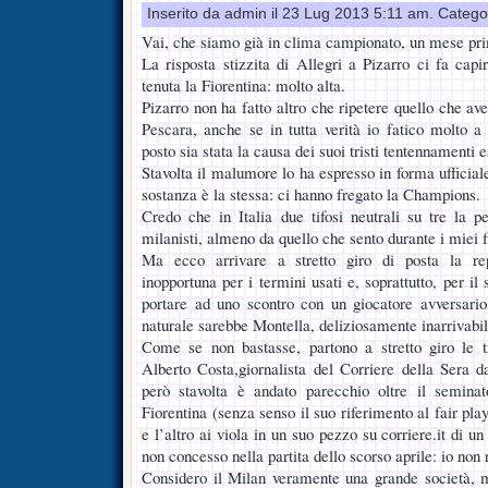
Inserito da admin il 23 Lug 2013 5:11 am. Catego
Vai, che siamo già in clima campionato, un mese pri
La risposta stizzita di Allegri a Pizarro ci fa capi
tenuta la Fiorentina: molto alta.
Pizarro non ha fatto altro che ripetere quello che ave
Pescara, anche se in tutta verità io fatico molto 
posto sia stata la causa dei suoi tristi tentennamenti e
Stavolta il malumore lo ha espresso in forma ufficia
sostanza è la stessa: ci hanno fregato la Champions.
Credo che in Italia due tifosi neutrali su tre la 
milanisti, almeno da quello che sento durante i miei fil
Ma ecco arrivare a stretto giro di posta la rep
inopportuna per i termini usati e, soprattutto, per il
portare ad uno scontro con un giocatore avversario,
naturale sarebbe Montella, deliziosamente inarrivabil
Come se non bastasse, partono a stretto giro le 
Alberto Costa,giornalista del Corriere della Sera
però stavolta è andato parecchio oltre il semina
Fiorentina (senza senso il suo riferimento al fair pla
e l’altro ai viola in un suo pezzo su corriere.it di u
non concesso nella partita dello scorso aprile: io non 
Considero il Milan veramente una grande società, m