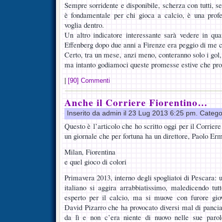
Sempre sorridente e disponibile, scherza con tutti, s
è fondamentale per chi gioca a calcio, è una prof
voglia dentro.
Un altro indicatore interessante sarà vedere in quan
Effenberg dopo due anni a Firenze era peggio di me
Certo, tra un mese, anzi meno, conteranno solo i gol, 
ma intanto godiamoci queste promesse estive che pr
|
[90] Commenti
Anche il Corriere Fiorentino…
Inserito da admin il 23 Lug 2013 6:25 pm. Catego
Questo è l’articolo che ho scritto oggi per il Corrier
un giornale che per fortuna ha un direttore, Paolo Er
Milan, Fiorentina
e quel gioco di colori
Primavera 2013, interno degli spogliatoi di Pescara:
italiano si aggira arrabbiatissimo, maledicendo tut
esperto per il calcio, ma si muove con furore giov
David Pizarro che ha provocato diversi mal di pancia
da lì e non c’era niente di nuovo nelle sue paro