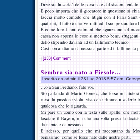
Dove sta la serieà delle persone e del sistema calcio
E poco importa che il giocatore in questione si chia
faccia molto comodo che litighi con il Paris Saint
quattrini, il fatto è che Verratti ed il suo procurator
E come loro i tanti caimani che sguazzano nel mondo
cassa non appena le cose si mettono bene, sfuggenti 
dello stipendio davanti ad un fallimento tecnico.
Così non andiamo da nessuna parte ed il fallimento p
|
[133] Commenti
Sembra sia nato a Fiesole…
Inserito da admin il 25 Lug 2013 5:57 am. Catego
…o a San Frediano, fate voi.
Sto parlando di Mario Gomez, che forse mi aiuterà 
verso la passione viola, visto che rimane a vederlo i
qualcosa che lo riguarda.
Mi pare un uomo con la testa sulle spalle, che mol
lasciare il Bayern, ma che una volta presa la decisi
da niente e da nessuno.
E adesso, per quello che mi raccontano da Moe
benissimo, come se fosse nato dalle nostre parti.