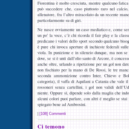
Fiorentina è molto cresciuta, mentre qualcuno fatica
può succedere che, caso piuttosto raro nel calcio
allenatore, fra l’altro miracolato da un recente man
particolarmente su di giri.
Ne nasce ovviamente un caso mediatico e, come sem
un po’ la voce, c’è chi ricorda il fair play e la clas
predicano i valori dello sport secondo qualcuno biso
è pure chi invoca aperture di inchieste federali sull
viola. In punizione e in silenzio dunque, ma non se 
dove, se si è unti dall’olio santo di Arcore, è conces
anche oltre, urlando a ripetizione per un gol non dato
non fischiato per la mano di De Rossi, le tre manc
seconda ammonizione contro Inter, Chievo e Bol
categoria), il vaffa di Aquilani a Catania che vale il
rossoneri senza cartellini, i gol non validi dell’U
niente. Oppure sì, dipende solo dalla maglia che ind
alcuni colori puoi parlare, con altri é meglio se stai
spiegato bene ad Ambrosini.
|
[108] Commenti
Ci temono