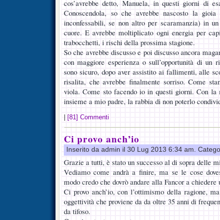
cos’avrebbe detto, Manuela, in questi giorni di es
Conoscendola, so che avrebbe nascosto la gioia 
inconfessabili, se non altro per scaramanzia) in u
cuore. E avrebbe moltiplicato ogni energia per capir
trabocchetti, i rischi della prossima stagione.
So che avrebbe discusso e poi discusso ancora magari
con maggiore esperienza o sull’opportunità di un ri
sono sicuro, dopo aver assistito ai fallimenti, alle sc
risalita, che avrebbe finalmente sorriso. Come sta
viola. Come sto facendo io in questi giorni. Con la 
insieme a mio padre, la rabbia di non poterlo condiv
|
[81] Commenti
Ci provo anch’io
Inserito da admin il 30 Lug 2013 6:34 am. Catego
Grazie a tutti, è stato un successo al di sopra delle m
Vediamo come andrà a finire, ma se le cose dovess
modo credo che dovrò andare alla Fancor a chiedere
Ci provo anch’io, con l’ottimismo della ragione, m
oggettività che proviene da da oltre 35 anni di frequen
da tifoso.