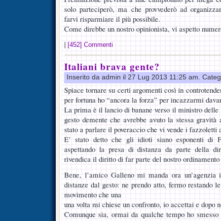
solo parteciperò, ma che provvederò ad organizza
farvi risparmiare il più possibile.
Come direbbe un nostro opinionista, vi aspetto numer
|
[452] Commenti
Italiani brava gente?
Inserito da admin il 27 Lug 2013 11:25 am. Categ
Spiace tornare su certi argomenti così in controtend
per fortuna ho “ancora la forza” per incazzarmi davant
La prima è il lancio di banane verso il ministro dell
gesto demente che avrebbe avuto la stessa gravità 
stato a parlare il poveraccio che vi vende i fazzoletti 
E’ stato detto che gli idioti siano esponenti di
aspettando la presa di distanza da parte della d
rivendica il diritto di far parte del nostro ordinament
Bene, l’amico Galleno mi manda ora un’agenzia i
distanze dal gesto: ne prendo atto, fermo restando l
movimento che una
una volta mi chiese un confronto, io accettai e dopo no
Comunque sia, ormai da qualche tempo ho smesso d