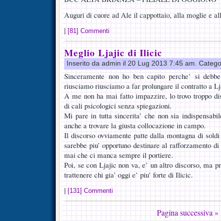
Auguri di cuore ad Ale il cappottaio, alla moglie e al
|
[81] Commenti
Meglio Ljajic di Ilicic
Inserito da admin il 20 Lug 2013 7:45 am. Catego
Sinceramente non ho ben capito perche’ si debbe 
riusciamo riusciamo a far prolungare il contratto a Lj
A me non ha mai fatto impazzire, lo trovo troppo dis
di cali psicologici senza spiegazioni.
Mi pare in tutta sincerita’ che non sia indispensabile
anche a trovare la giusta collocazione in campo.
Il discorso ovviamente patte dalla montagna di soldi
sarebbe piu’ opportuno destinare al rafforzamento di 
mai che ci manca sempre il portiere.
Poi, se con Ljajic non va, e’ un altro discorso, ma p
trattenere chi gia’ oggi e’ piu’ forte di Ilicic.
|
[131] Commenti
Pagina successiva »