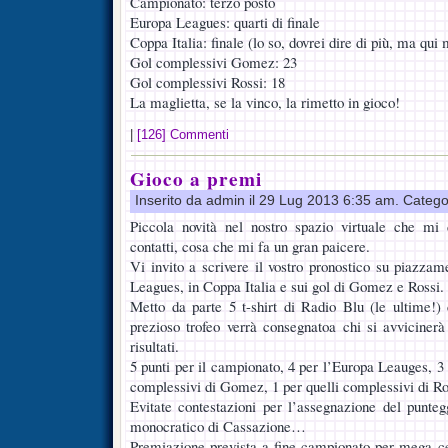
Campionato: terzo posto
Europa Leagues: quarti di finale
Coppa Italia: finale (lo so, dovrei dire di più, ma qu
Gol complessivi Gomez: 23
Gol complessivi Rossi: 18
La maglietta, se la vinco, la rimetto in gioco!
|
[126] Commenti
Gioco a premi
Inserito da admin il 29 Lug 2013 6:35 am. Catego
Piccola novità nel nostro spazio virtuale che mi
contatti, cosa che mi fa un gran paicere.
Vi invito a scrivere il vostro pronostico su piazza
Leagues, in Coppa Italia e sui gol di Gomez e Rossi.
Metto da parte 5 t-shirt di Radio Blu (le ultime!) c
prezioso trofeo verrà consegnatoa chi si avviciner
risultati.
5 punti per il campionato, 4 per l’Europa Leauges, 3 p
complessivi di Gomez, 1 per quelli complessivi di Ro
Evitate contestazioni per l’assegnazione del punte
monocratico di Cassazione…
Premiazione prevista a fine campionato per mega ce