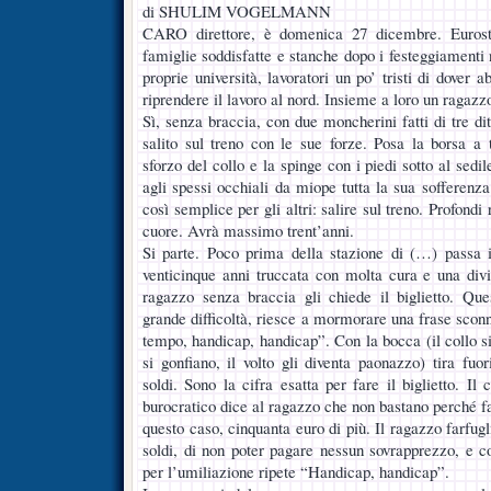
di SHULIM VOGELMANN
CARO direttore, è domenica 27 dicembre. Euros
famiglie soddisfatte e stanche dopo i festeggiamenti na
proprie università, lavoratori un po’ tristi di dover 
riprendere il lavoro al nord. Insieme a loro un ragazz
Sì, senza braccia, con due moncherini fatti di tre di
salito sul treno con le sue forze. Posa la borsa a
sforzo del collo e la spinge con i piedi sotto al sedil
agli spessi occhiali da miope tutta la sua sofferenza
così semplice per gli altri: salire sul treno. Profondi 
cuore. Avrà massimo trent’anni.
Si parte. Poco prima della stazione di (…) passa i
venticinque anni truccata con molta cura e una divi
ragazzo senza braccia gli chiede il biglietto. Que
grande difficoltà, riesce a mormorare una frase sconne
tempo, handicap, handicap”. Con la bocca (il collo s
si gonfiano, il volto gli diventa paonazzo) tira fuo
soldi. Sono la cifra esatta per fare il biglietto. Il 
burocratico dice al ragazzo che non bastano perché fare
questo caso, cinquanta euro di più. Il ragazzo farfugl
soldi, di non poter pagare nessun sovrapprezzo, e co
per l’umiliazione ripete “Handicap, handicap”.