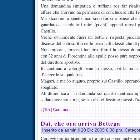
Una domandina simpatica e ruffiana per far risalta
affare che Corvino ha permesso di concludere alla Fi
Ma siccome, appunto, non sono furbo e penso che 
guardato e ascoltato i miei (pochi) appunti mossi 
Castillo.
Viene ovviamente fuori un botta e risposta piccato
discesa del sottoscritto nelle personali classifiche di
Non importa, tornassi indietro rifarei la stessa do
con 32 anni di Fiorentina alle spalle posso pure soppor
del direttore sportivo.
Io continuo a volergli bene lo stesso, poi la ruota
d’accordo su qualcosa.
Magari, e me lo auguro, proprio sui Castillo, sperando
sbagliato.
Ah dimenticavo: la domanda sul quarto centrocampis
seduto accanto a me, senza che ci fossimo messi d’a
|
[107] Commenti
Dai, che ora arriva Bettega
Inserito da admin il 20 Dic 2009 6:38 pm. Catego
Coraggio amici juventini, e tra loro ci sono anche mie