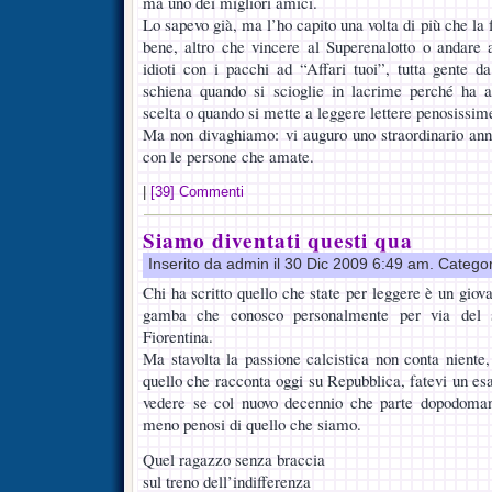
ma uno dei migliori amici.
Lo sapevo già, ma l’ho capito una volta di più che la 
bene, altro che vincere al Superenalotto o andare
idioti con i pacchi ad “Affari tuoi”, tutta gente 
schiena quando si scioglie in lacrime perché ha a
scelta o quando si mette a leggere lettere penosissim
Ma non divaghiamo: vi auguro uno straordinario anno
con le persone che amate.
|
[39] Commenti
Siamo diventati questi qua
Inserito da admin il 30 Dic 2009 6:49 am. Catego
Chi ha scritto quello che state per leggere è un giova
gamba che conosco personalmente per via del s
Fiorentina.
Ma stavolta la passione calcistica non conta niente,
quello che racconta oggi su Repubblica, fatevi un e
vedere se col nuovo decennio che parte dopodoman
meno penosi di quello che siamo.
Quel ragazzo senza braccia
sul treno dell’indifferenza