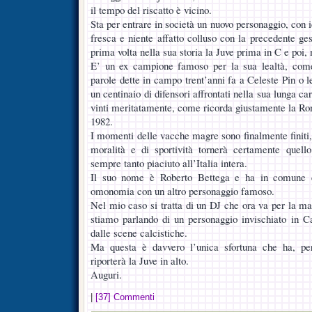
il tempo del riscatto è vicino.
Sta per entrare in società un nuovo personaggio, con
fresca e niente affatto colluso con la precedente ge
prima volta nella sua storia la Juve prima in C e poi,
E’ un ex campione famoso per la sua lealtà, come
parole dette in campo trent’anni fa a Celeste Pin o 
un centinaio di difensori affrontati nella sua lunga carr
vinti meritatamente, come ricorda giustamente la Rom
1982.
I momenti delle vacche magre sono finalmente finiti
moralità e di sportività tornerà certamente quello
sempre tanto piaciuto all’Italia intera.
Il suo nome è Roberto Bettega e ha in comune co
omonomia con un altro personaggio famoso.
Nel mio caso si tratta di un DJ che ora va per la ma
stiamo parlando di un personaggio invischiato in C
dalle scene calcistiche.
Ma questa è davvero l’unica sfortuna che ha, per 
riporterà la Juve in alto.
Auguri.
|
[37] Commenti