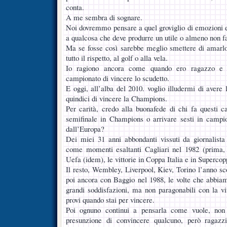
conta.
A me sembra di sognare.
Noi dovremmo pensare a quel groviglio di emozioni e
a qualcosa che deve produrre un utile o almeno non fa
Ma se fosse così sarebbe meglio smettere di amarlo
tutto il rispetto, al golf o alla vela.
Io ragiono ancora come quando ero ragazzo e vo
campionato di vincere lo scudetto.
E oggi, all’alba del 2010. voglio illudermi di avere l
quindici di vincere la Champions.
Per carità, credo alla buonafede di chi fa questi 
semifinale in Champions o arrivare sesti in campion
dall’Europa?
Dei miei 31 anni abbondanti vissuti da giornalista 
come momenti esaltanti Cagliari nel 1982 (prima, 
Uefa (idem), le vittorie in Coppa Italia e in Supercop
Il resto, Wembley, Liverpool, Kiev, Torino l’anno sc
poi ancora con Baggio nel 1988, le volte che abbiam
grandi soddisfazioni, ma non paragonabili con la vi
provi quando stai per vincere.
Poi ognuno continui a pensarla come vuole, non
presunzione di convincere qualcuno, però ragazzi