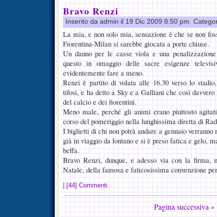
Bravo Renzi
Inserito da admin il 19 Dic 2009 8:50 pm. Catego
La mia, e non solo mia, sensazione è che se non foss
Fiorentina-Milan si sarebbe giocata a porte chiuse.
Un danno per le casse viola e una penalizzazione 
questo in omaggio delle sacre esigenze televis
evidentemente fare a meno.
Renzi è partito di volata alle 16.30 verso lo stadio
tifosi, e ha detto a Sky e a Galliani che così davvero 
del calcio e dei fiorentini.
Meno male, perché gli animi erano piuttosto agitat
corso del pomeriggio nella lunghissima diretta di Rad
I biglietti di chi non potrà andare a gennaio verranno 
già in viaggio da lontano e si è preso fatica e gelo, 
beffa.
Bravo Renzi, dunque, e adesso via con la firma, ma
Natale, della famosa e faticosissima convenzione per
|
[44] Commenti
Pagina successiva »