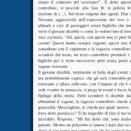
siamo il contrario del razzismo!”. E detto quest
controllore, si procede alla fase B: la polizia fe
stazione di (…). Sul treno salgono due agenti. Due s
Nessuna aggressività nell’espressione del viso o
abituati a casi di passeggeri senza biglietto che no
verso il giovane disabile e come lo vedono uno di loro
voce esclama: “Ah, questi, con questi non ci puoi fa
casino! Questi hanno sempre ragione, questi non l
consultano con il capotreno e la ragazza controllore
scenderà dal treno, un terzo controllore prenderà i s
biglietto per il treno successivo, però senza posto 
vagone ristorante.
Il giovane disabile, totalmente in balia degli eventi,
ma probabilmente capisce che gli sarà consentito pr
ristorante e allora sollevato, con l’impeto di chi è
vede svanire la minaccia, si piega in avanti e bacia 
Epilogo della storia. Fatto scendere il disabile d
abbandoni il vagone, la ragazza controllore chiede ai
generalità. Meravigliato, le chiedo per quale motivo.
forse detto parolacce? Ti ho impedito di fare il tuo
incredulo. Risposta: “Mi hai detto che sono male
patente. Mentre un poliziotto si annota i miei dati su 
dirmi il suo nome per sapere con chi ho avuto il pia