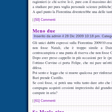
ragionieri (e chi scrive lo è, pure con il massimo dei
a studiare per pura voglia personale scienze politiche
A quel punto la Fiorentina diventerebbe una delle tant
|
[50] Commenti
Meno due
Inserito da admin il 28 Dic 2009 10:18 pm. Categ
Gli unici dubbi espressi sulla Fiorentina 2009/10 era
non fosse Natali, che è troppo simile a Dain
centrocampista e una punta di riserva che non fosse C
Dopo aver preso cappello in più occasioni per le (po
l’ottimo Corvino ci porta Felipe, che mi pare un’ott
difesa.
Poi sento e leggo che si muove qualcosa per rinforzar
Bari prende Castillo.
Se così fosse, si potrà una volta tanto dare atto che
campagna acquisti cessioni impreziosita dal grandi
campate in aria?
|
[61] Commenti
Se Merlo gira…