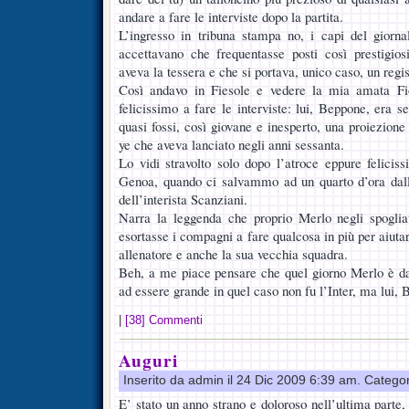
andare a fare le interviste dopo la partita.
L’ingresso in tribuna stampa no, i capi del giorna
accettavano che frequentasse posti così prestigi
aveva la tessera e che si portava, unico caso, un regis
Così andavo in Fiesole e vedere la mia amata Fio
felicissimo a fare le interviste: lui, Beppone, era s
quasi fossi, così giovane e inesperto, una proiezione 
ye che aveva lanciato negli anni sessanta.
Lo vidi stravolto solo dopo l’atroce eppure felicis
Genoa, quando ci salvammo ad un quarto d’ora dalla
dell’interista Scanziani.
Narra la leggenda che proprio Merlo negli spogliat
esortasse i compagni a fare qualcosa in più per aiutar
allenatore e anche la sua vecchia squadra.
Beh, a me piace pensare che quel giorno Merlo è da
ad essere grande in quel caso non fu l’Inter, ma lui,
|
[38] Commenti
Auguri
Inserito da admin il 24 Dic 2009 6:39 am. Catego
E’ stato un anno strano e doloroso nell’ultima parte, 