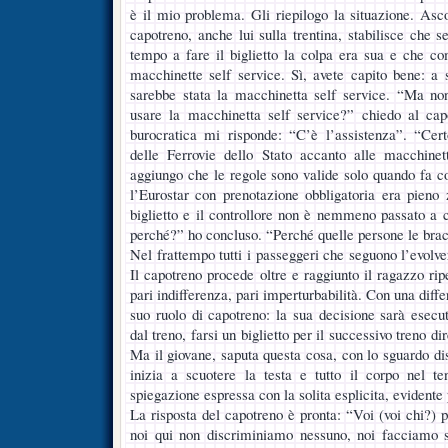
è il mio problema. Gli riepilogo la situazione. Asco
capotreno, anche lui sulla trentina, stabilisce che s
tempo a fare il biglietto la colpa era sua e che c
macchinette self service. Sì, avete capito bene: a 
sarebbe stata la macchinetta self service. “Ma n
usare la macchinetta self service?” chiedo al ca
burocratica mi risponde: “C’è l’assistenza”. “Cert
delle Ferrovie dello Stato accanto alle macchinett
aggiungo che le regole sono valide solo quando fa 
l’Eurostar con prenotazione obbligatoria era pieno
biglietto e il controllore non è nemmeno passato a con
perché?” ho concluso. “Perché quelle persone le bra
Nel frattempo tutti i passeggeri che seguono l’evolve
Il capotreno procede oltre e raggiunto il ragazzo rip
pari indifferenza, pari imperturbabilità. Con una diff
suo ruolo di capotreno: la sua decisione sarà esecu
dal treno, farsi un biglietto per il successivo treno d
Ma il giovane, saputa questa cosa, con lo sguardo dis
inizia a scuotere la testa e tutto il corpo nel ten
spiegazione espressa con la solita esplicita, evidente
La risposta del capotreno è pronta: “Voi (voi chi?) 
noi qui non discriminiamo nessuno, noi facciamo so