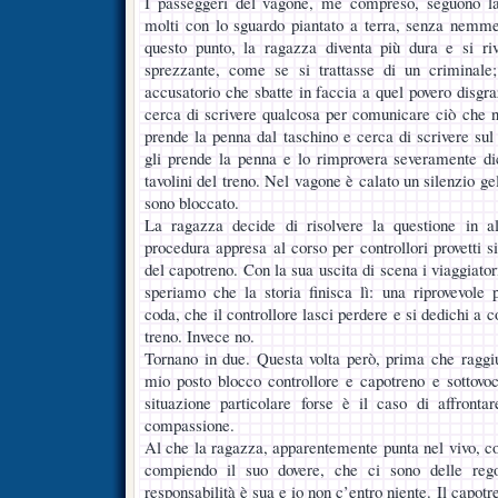
I passeggeri del vagone, me compreso, seguono la 
molti con lo sguardo piantato a terra, senza nemme
questo punto, la ragazza diventa più dura e si r
sprezzante, come se si trattasse di un criminale
accusatorio che sbatte in faccia a quel povero disgraz
cerca di scrivere qualcosa per comunicare ciò che n
prende la penna dal taschino e cerca di scrivere sul
gli prende la penna e lo rimprovera severamente di
tavolini del treno. Nel vagone è calato un silenzio ge
sono bloccato.
La ragazza decide di risolvere la questione in a
procedura appresa al corso per controllori provetti si
del capotreno. Con la sua uscita di scena i viaggiatori
speriamo che la storia finisca lì: una riprovevole
coda, che il controllore lasci perdere e si dedichi a con
treno. Invece no.
Tornano in due. Questa volta però, prima che raggiu
mio posto blocco controllore e capotreno e sottovo
situazione particolare forse è il caso di affront
compassione.
Al che la ragazza, apparentemente punta nel vivo, co
compiendo il suo dovere, che ci sono delle rego
responsabilità è sua e io non c’entro niente. Il capot