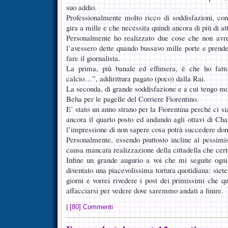
suo addio.
Professionalmente molto ricco di soddisfazioni, co
gira a mille e che necessita quindi ancora di più di at
Personalmente ho realizzato due cose che non avr
l’avessero dette quando bussavo mille porte e prende
fare il giornalista.
La prima, più banale ed effimera, è che ho fatto
calcio…”, addirittura pagato (poco) dalla Rai.
La seconda, di grande soddisfazione e a cui tengo molt
Beha per le pagelle del Corriere Fiorentino.
E’ stato un anno strano per la Fiorentina perché ci s
ancora il quarto posto ed andando agli ottavi di C
l’impressione di non sapere cosa potrà succedere do
Personalmente, essendo piuttosto incline al pessimi
causa mancata realizzazione della cittadella che cert
Infine un grande augurio a voi che mi seguite ogni
diventato una piacevolissima tortura quotidiana: siete
giorni e vorrei rivedere i post dei primissimi che q
affacciarsi per vedere dove saremmo andati a finire.
|
[80] Commenti