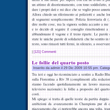
un attimo di disorientamento, con tono soddisfatto, 
dare i propri dati e mi dice che se voglio posso annot
Allora chiedo un riferimento ai poliziotti e anche lor
di segnarmi semplicemente: Polizia ferroviaria di 
dire molte cose, ma la signora seduta accanto a me m
e io decido di seguire il consiglio rimettendomi a s
abbandonano il vagone e il treno riparte. Le parole 
state le uniche parole di solidarietà che ho sentito in t
resto, sono rimasti tutti fermi, in silenzio, a osservare
|
[121] Commenti
Le follie del quarto posto
Inserito da admin il 29 Dic 2009 10:55 pm. Categ
Tra ieri e oggi ho ricominciato a sentire a Radio Bl
sulla Fiorentina a Rtv 38 (complimenti alla redazio
stanno facendo quotidianamente un lavoro massa
televisivo nazionale) le follie a proposito del quarto
costi.
Mi spiego: si tratta di quelle teorie da partita doppia
ambizioni da avanzamento in Champions pur di cen
piazzamento che ci porterebbe ancora una volta, tram