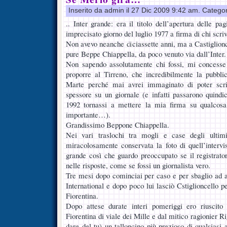
Inserito da admin il 27 Dic 2009 9:42 am. Catego
.. Inter grande: era il titolo dell’apertura delle pa
imprecisato giorno del luglio 1977 a firma di chi scriv
Non avevo neanche diciassette anni, ma a Castiglionc
pure Beppe Chiappella, da poco venuto via dall’Inter.
Non sapendo assolutamente chi fossi, mi concesse 
proporre al Tirreno, che incredibilmente la pubbli
Marte perché mai avrei immaginato di poter scri
spessore su un giornale (e infatti passarono quind
1992 tornassi a mettere la mia firma su qualcosa
importante…).
Grandissimo Beppone Chiappella.
Nei vari traslochi tra mogli e case degli ultim
miracolosamente conservata la foto di quell’intervis
grande così che guardo preoccupato se il registrato
nelle risposte, come se fossi un giornalista vero.
Tre mesi dopo cominciai per caso e per sbaglio ad 
International e dopo poco lui lasciò Cstiglioncello p
Fiorentina.
Dopo attese durate interi pomeriggi ero riuscito
Fiorentina di viale dei Mille e dal mitico ragionier Ri
dare del tu) un talloncino più prezioso di qualsiasi a