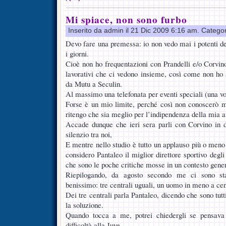
Mi spiace, non sono furbo
Inserito da admin il 21 Dic 2009 6:16 am. Catego
Devo fare una premessa: io non vedo mai i potenti del 
i giorni.
Cioè non ho frequentazioni con Prandelli e/o Corvino
lavorativi che ci vedono insieme, così come non ho a
da Mutu a Seculin.
Al massimo una telefonata per eventi speciali (una vo
Forse è un mio limite, perché così non conoscerò m
ritengo che sia meglio per l’indipendenza della mia at
Accade dunque che ieri sera parli con Corvino in d
silenzio tra noi,
E mentre nello studio è tutto un applauso più o meno 
considero Pantaleo il miglior direttore sportivo degli
che sono le poche critiche mosse in un contesto gene
Riepilogando, da agosto secondo me ci sono st
benissimo: tre centrali uguali, un uomo in meno a ce
Dei tre centrali parla Pantaleo, dicendo che sono tutt
la soluzione.
Quando tocca a me, potrei chiedergli se pensava
difficoltà alla Juve.