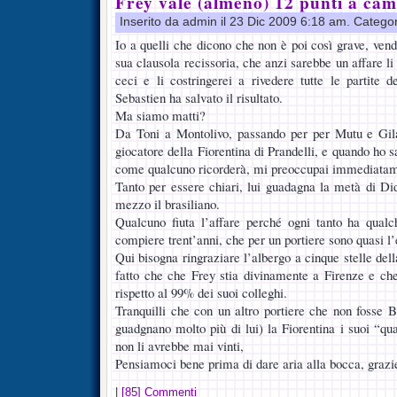
Frey vale (almeno) 12 punti a ca
Inserito da admin il 23 Dic 2009 6:18 am. Catego
Io a quelli che dicono che non è poi così grave, vend
sua clausola recissoria, che anzi sarebbe un affare l
ceci e li costringerei a rivedere tutte le partite d
Sebastien ha salvato il risultato.
Ma siamo matti?
Da Toni a Montolivo, passando per per Mutu e Gilar
giocatore della Fiorentina di Prandelli, e quando ho s
come qualcuno ricorderà, mi preoccupai immediatam
Tanto per essere chiari, lui guadagna la metà di D
mezzo il brasiliano.
Qualcuno fiuta l’affare perché ogni tanto ha qua
compiere trent’anni, che per un portiere sono quasi l’
Qui bisogna ringraziare l’albergo a cinque stelle del
fatto che che Frey stia divinamente a Firenze e che
rispetto al 99% dei suoi colleghi.
Tranquilli che con un altro portiere che non fosse B
guadgnano molto più di lui) la Fiorentina i suoi “qua
non li avrebbe mai vinti,
Pensiamoci bene prima di dare aria alla bocca, grazi
|
[85] Commenti