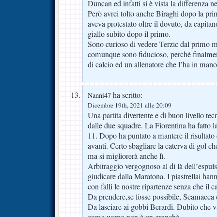
Duncan ed infatti si è vista la differenza 
Però avrei tolto anche Biraghi dopo la p
aveva protestato oltre il dovuto, da capita
giallo subito dopo il primo.
Sono curioso di vedere Terzic dal primo 
comunque sono fiducioso, perché finalme
di calcio ed un allenatore che l’ha in mano
ha scritto:
Nanni47
Dicembre 19th, 2021 alle 20:09
Una partita divertente e di buon livello tec
dalle due squadre. La Fiorentina ha fatto la
11. Dopo ha puntato a mantere il risultato 
avanti. Certo sbagliare la caterva di gol c
ma si migliorerà anche lì.
Arbitraggio vergognoso al di là dell’espu
giudicare dalla Maratona. I piastrellai ha
con falli le nostre ripartenze senza che il c
Da prendere,se fosse possibile, Scamacca e
Da lasciare ai gobbi Berardi. Dubito che v