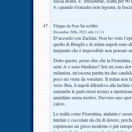
fascia destra. E’ irresistibile, scatta per 90
4.) quando Gonzales non ingrana, la fascia 
ha scritto:
Filippo da Prao
Dicembre 20th, 2021 alle 11:11
D’accordo con Zachini. Non ho visto l’epi
quello di Biraghi e di milan-napoli sono d
lampante che è impossibile non pensare m
Detto questo, posso dire che la Fiorentina g
serie A o sono blasfemo? Ieri mi sono dov
milanista, un’oscena partita tra due candid
poco mi viene da vomitare. Il milan non fa
verso Ibra, il napoli difendeva alla Iachin
entrambe le parti errori tecnici a ripetizione
annullato senza motivo. Davvero uno spot 
calcio.
Le realtà come Fiorentina, atalanta e sass
tutelate e coccolate da chi di dovere, perc
esprimono un gioco moderno e più europeo