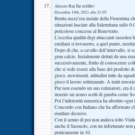
ha scritto:
Alessio Rui
Dicembre 19th, 2021 alle 21:05
Brutta mezz’ora inziale della Fiorentina ch
situazioni lasciate alla Salernitana sullo 0-
pericolose concesse al Benevento.
L’eccelsa qualità degi attaccanti sassolesi h
emiliani si trovaserro, a quel punto, merit
Dopo di che, a cavallo dell’intervallo, si s
gran calcio. Inzialmente dettati da una re
successivamente, frutto di conoscenze colle
che si vede essere alla base del prodotto d
gioco, movimenti, attitudini tutte da squad
gioco il lavoro settimanale. A tratti emozi
Pur non essendo un suo estimatore, era i
inserire un uomo scelti di gamba come Sott
Poi l’inferiorità numerica ha abortito ogni 
Concordo con Italiano che ha affermato c
risultare decisivo.
Con il senno di poi non andava tolto Vlaho
anche il Sassuolo, con un infortunato non p
praticamente in 10.