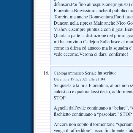
difensori.Poi fino all’espulsione(ingiusta) d
Fiorentina.Bravissimo anche il pubblico ad
Torreira ma anche Bonaventura.Fuori fas
Duncan nella ripresa.Male anche Nico Go
Vlahovic,sempre puntuale con il goal.Ben
Quarta,a parte la distrazione del primo g
mi ha convinto Callejon.Sulle fasce ci ma
come in difesa ed attacco ma la squadra c’é.
vede,eccome.Verona ci dara’ conferme!
ha scritto:
Cablogrammatico Seriale
Dicembre 19th, 2021 alle 21:04
Se questa è la mia Fiorentina, allora non 
calcistico e qualora fossi desto, addormen
STOP
Agnelli dall’ovile continuano a “belare”, “
fischietto continuano a “pascolare” STOP
Ancora non sopito il tormentone “speriam
venga il raffreddore”, ecco finalmente sfat