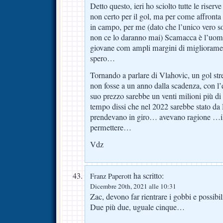
Detto questo, ieri ho sciolto tutte le rise
non certo per il gol, ma per come affronta
in campo, per me (dato che l’unico vero so
non ce lo daranno mai) Scamacca è l’uomo
giovane com ampli margini di migliorament
spero…
Tornando a parlare di Vlahovic, un gol str
non fosse a un anno dalla scadenza, con l’
suo prezzo sarebbe un venti milioni più d
tempo dissi che nel 2022 sarebbe stato da 
prendevano in giro… avevano ragione …il
permettere…
Vdz
ha scritto:
Franz Paperott
Dicembre 20th, 2021 alle 10:31
Zac, devono far rientrare i gobbi e possib
Due più due, uguale cinque…