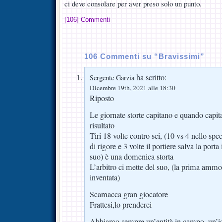
ci deve consolare per aver preso solo un punto.
[106] Commenti
106 Commenti su “Bravissimi”
ha scritto:
Sergente Garzia
Dicembre 19th, 2021 alle 18:30
Riposto
Le giornate storte capitano e quando capi
risultato
Tiri 18 volte contro sei, (10 vs 4 nello spe
di rigore e 3 volte il portiere salva la port
suo) è una domenica storta
L’arbitro ci mette del suo, (la prima amm
inventata)
Scamacca gran giocatore
Frattesi,lo prenderei
Abbiamo sempre un’entità in campo, un’id