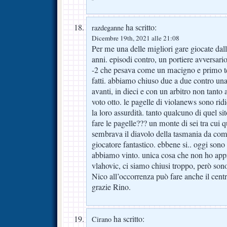
ha scritto:
razdeganne
Dicembre 19th, 2021 alle 21:08
Per me una delle migliori gare giocate dall
anni. episodi contro, un portiere avversari
-2 che pesava come un macigno e primo t
fatti. abbiamo chiuso due a due contro una
avanti, in dieci e con un arbitro non tanto all
voto otto. le pagelle di violanews sono rid
la loro assurdità. tanto qualcuno di quel si
fare le pagelle??? un monte di sei tra cui 
sembrava il diavolo della tasmania da co
giocatore fantastico. ebbene si.. oggi son
abbiamo vinto. unica cosa che non ho appro
vlahovic, ci siamo chiusi troppo, però so
Nico all’occorrenza può fare anche il cent
grazie Rino.
ha scritto:
Cirano