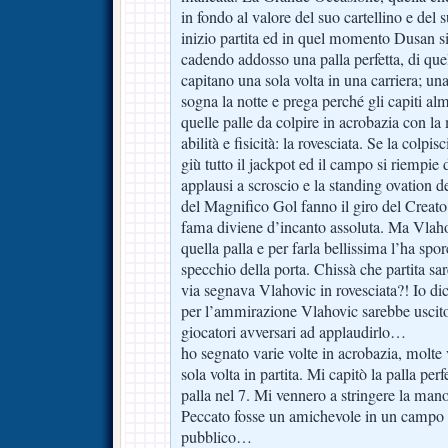
in fondo al valore del suo cartellino e del 
inizio partita ed in quel momento Dusan si
cadendo addosso una palla perfetta, di quel
capitano una sola volta in una carriera; un
sogna la notte e prega perché gli capiti al
quelle palle da colpire in acrobazia con l
abilità e fisicità: la rovesciata. Se la colpis
giù tutto il jackpot ed il campo si riempie 
applausi a scroscio e la standing ovation 
del Magnifico Gol fanno il giro del Creato 
fama diviene d’incanto assoluta. Ma Vlahov
quella palla e per farla bellissima l’ha spor
specchio della porta. Chissà che partita sa
via segnava Vlahovic in rovesciata?! Io dic
per l’ammirazione Vlahovic sarebbe uscito
giocatori avversari ad applaudirlo…
ho segnato varie volte in acrobazia, molte 
sola volta in partita. Mi capitò la palla perf
palla nel 7. Mi vennero a stringere la mano
Peccato fosse un amichevole in un campo d
pubblico…