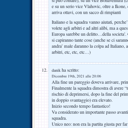
si puo’contare), su un vice Bonaventura (
e su un serio vice Vlahovic, oltre a Ikone, 
arriva ottavi, con un sacco di rimpianti
Italiano e la squadra vanno aiutati, perche’
volete agli arbitri e ad altri alibi, ma a qu
Europa sarebbe un delitto…della societa’. 
si capiranno tante cose (anche se ci sarann
andra’ male daranno la colpa ad Italiano, al
arbitri, etc, etc, etc…)
ha scritto:
danik
Dicembre 19th, 2021 alle 20:06
Alla fine un pareggio doveva arrivare, pri
Finalmente la squadra dimostra di avere “te
rischio di deprimersi, dopo la fine del p
in doppio svantaggio) era elevato.
Inizio secondo tempo fantastico!
Va considerato un importante passo avanti 
squadra.
Unico neo: non era la partita giusta per fa