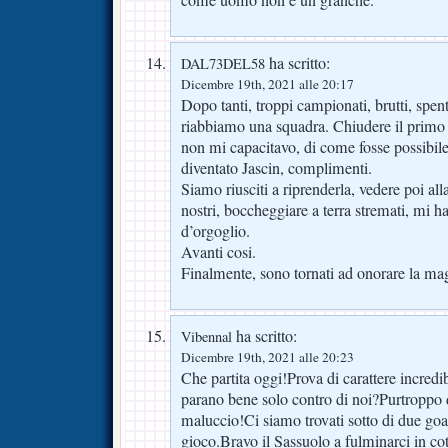
come uomo non è un granchè.
ha scritto:
DAL73DEL58
Dicembre 19th, 2021 alle 20:17
Dopo tanti, troppi campionati, brutti, spen
riabbiamo una squadra. Chiudere il primo t
non mi capacitavo, di come fosse possibil
diventato Jascin, complimenti.
Siamo riusciti a riprenderla, vedere poi alla
nostri, boccheggiare a terra stremati, mi ha
d’orgoglio.
Avanti cosi.
Finalmente, sono tornati ad onorare la mag
ha scritto:
Vibennal
Dicembre 19th, 2021 alle 20:23
Che partita oggi!Prova di carattere incredib
parano bene solo contro di noi?Purtroppo
maluccio!Ci siamo trovati sotto di due goal
gioco.Bravo il Sassuolo a fulminarci in co