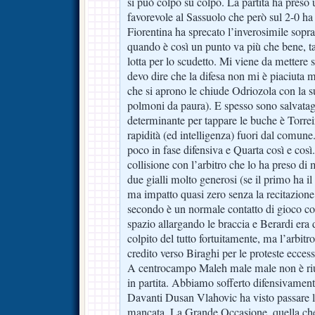
si può colpo su colpo. La partita ha preso
favorevole al Sassuolo che però sul 2-0 ha
Fiorentina ha sprecato l’inverosimile soprat
quando è così un punto va più che bene, t
lotta per lo scudetto. Mi viene da mettere s
devo dire che la difesa non mi è piaciuta m
che si aprono le chiude Odriozola con la su
polmoni da paura). E spesso sono salvatagg
determinante per tappare le buche è Torrei
rapidità (ed intelligenza) fuori dal comun
poco in fase difensiva e Quarta così e così.
collisione con l’arbitro che lo ha preso di 
due gialli molto generosi (se il primo ha il
ma impatto quasi zero senza la recitazione 
secondo è un normale contatto di gioco co
spazio allargando le braccia e Berardi era d
colpito del tutto fortuitamente, ma l’arbit
credito verso Biraghi per le proteste eccessi
A centrocampo Maleh male male non è riu
in partita. Abbiamo sofferto difensivamen
Davanti Dusan Vlahovic ha visto passare 
mancata. La Grande Occasione, quella ch