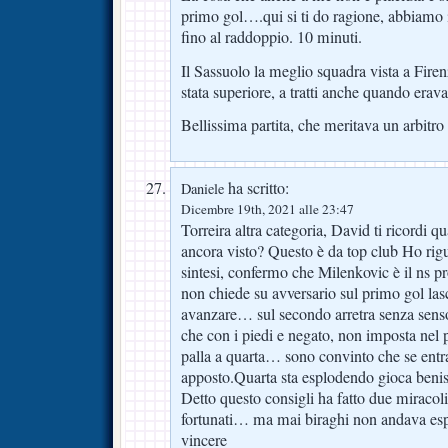
primo gol….qui si ti do ragione, abbiamo i
fino al raddoppio. 10 minuti.
Il Sassuolo la meglio squadra vista a Firen
stata superiore, a tratti anche quando erav
Bellissima partita, che meritava un arbitro 
ha scritto:
Daniele
Dicembre 19th, 2021 alle 23:47
Torreira altra categoria, David ti ricordi q
ancora visto? Questo è da top club Ho rig
sintesi, confermo che Milenkovic è il ns pr
non chiede su avversario sul primo gol las
avanzare… sul secondo arretra senza sens
che con i piedi e negato, non imposta nel
palla a quarta… sono convinto che se entr
apposto.Quarta sta esplodendo gioca benis
Detto questo consigli ha fatto due miraco
fortunati… ma mai biraghi non andava es
vincere