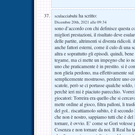
ha scritto:
sculacciabuhi
Dicembre 20th, 2021 alle 09:34
sono d’accordo con chi definisce questa c
migliori prestazioni, il risultato deve esula
delle partite, altrimenti si diventa ridicoli.
anche fattori esterni, come il culo di una s
altra e soprattutto gli episodi. quindi, bene
tegame, ma ci mette un impegno che io no
uno che praticamente è in prestito. si è c
non gliela perdono, ma effettivamente sul
semplicemente mostruoso, perdere uno cosi
scatole, però se ci portasse qualche soldo
perchè ieri mi è piaciuto parecchio. Vorre
giocatori: Torreira era quello che si cercav
mette ordine al gioco, filtra palloni, li tr
del gol.. riscattiamolo subito, è il second
che non è nostro, sappiamo tutti che è del 
tornare, è ovvio. E’ come se Gori volesse 
Cosenza e non tornare da noi. Il Real ha ta