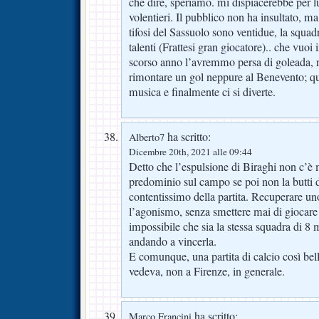
che dire, speriamo. mi dispiacerebbe per lu
volentieri. Il pubblico non ha insultato, ma
tifosi del Sassuolo sono ventidue, la squad
talenti (Frattesi gran giocatore).. che vuoi i
scorso anno l’avremmo persa di goleada, n
rimontare un gol neppure al Benevento; que
musica e finalmente ci si diverte.
ha scritto:
Alberto7
Dicembre 20th, 2021 alle 09:44
Detto che l’espulsione di Biraghi non c’è ma
predominio sul campo se poi non la butti d
contentissimo della partita. Recuperare uno
l’agonismo, senza smettere mai di giocar
impossibile che sia la stessa squadra di 8
andando a vincerla.
E comunque, una partita di calcio così bel
vedeva, non a Firenze, in generale.
ha scritto:
Marco Francini