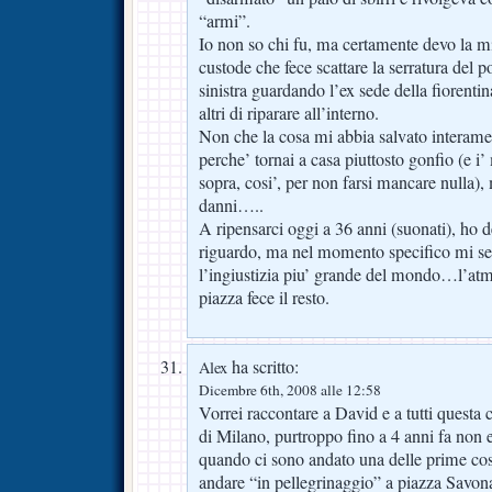
“armi”.
Io non so chi fu, ma certamente devo la m
custode che fece scattare la serratura del p
sinistra guardando l’ex sede della fiorent
altri di riparare all’interno.
Non che la cosa mi abbia salvato interame
perche’ tornai a casa piuttosto gonfio (e i
sopra, cosi’, per non farsi mancare nulla),
danni…..
A ripensarci oggi a 36 anni (suonati), ho d
riguardo, ma nel momento specifico mi s
l’ingiustizia piu’ grande del mondo…l’atmo
piazza fece il resto.
ha scritto:
Alex
Dicembre 6th, 2008 alle 12:58
Vorrei raccontare a David e a tutti questa 
di Milano, purtroppo fino a 4 anni fa non 
quando ci sono andato una delle prime cose
andare “in pellegrinaggio” a piazza Savon