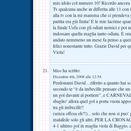
mio idolo col numero 10! Ricordo ancora l
Tv qualcuna anche in differita alle 11 con 
alla tv con la mi mamma che ci prendeva pe
partita era già finita! E le mie lacrime qu
la finale Uefa con gli odiati nemici e poi n
indossare quella maglia tanto odiata. E ora
andato nemmeno un mese fa penso a qu
felici nonostante tutto. Grazie David per q
Viola!
ha scritto:
Miro
Dicembre 4th, 2008 alle 12:54
Perdonami David…riferito a quanto hai s
secondo te “è da imbecille pensare che un 
un gol davanti al portiere”..e CARNEVA
sbaglio’ allora quel gol a porta vuota appo
tra gli imbecilli!!
(senza offesa eh?!)…solo che non si puo’ 
malafede solo gli altri..PER LA CRONACA
4-1 ultimo gol in maglia viola di Baggio, c