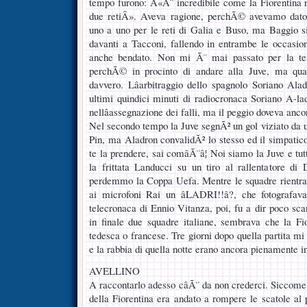
tempo furono: Â«Ã¨ incredibile come la Fiorentina 
due retiÂ». Aveva ragione, perchÃ© avevamo dato sp
uno a uno per le reti di Galia e Buso, ma Baggio si
davanti a Tacconi, fallendo in entrambe le occasioni
anche bendato. Non mi Ã¨ mai passato per la test
perchÃ© in procinto di andare alla Juve, ma qua
davvero. Lâarbitraggio dello spagnolo Soriano Ala
ultimi quindici minuti di radiocronaca Soriano A-la
nellâassegnazione dei falli, ma il peggio doveva anco
Nel secondo tempo la Juve segnÃ² un gol viziato da u
Pin, ma Aladron convalidÃ² lo stesso ed il simpatic
te la prendere, sai comâÃ¨â¦ Noi siamo la Juve e t
la frittata Landucci su un tiro al rallentatore di
perdemmo la Coppa Uefa. Mentre le squadre rientrav
ai microfoni Rai un âLADRI!!â?, che fotografav
telecronaca di Ennio Vitanza, poi, fu a dir poco sca
in finale due squadre italiane, sembrava che la Fi
tedesca o francese. Tre giorni dopo quella partita mi 
e la rabbia di quella notte erano ancora pienamente in
AVELLINO
A raccontarlo adesso câÃ¨ da non crederci. Siccome i
della Fiorentina era andato a rompere le scatole al