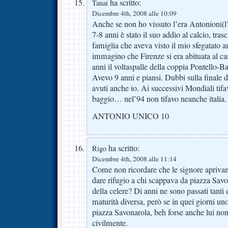
ha scritto:
Tanai
Dicembre 4th, 2008 alle 10:09
Anche se non ho vissuto l’era Antonioni(l’
7-8 anni è stato il suo addio al calcio, tras
famiglia che aveva visto il mio sfegatato 
immagino che Firenze si era abituata al c
anni il voltaspalle della coppia Pontello-B
Avevo 9 anni e piansi. Dubbi sulla finale 
avuti anche io. Ai successivi Mondiali tifa
baggio… nel’94 non tifavo neanche italia.
ANTONIO UNICO 10
ha scritto:
Rigo
Dicembre 4th, 2008 alle 11:14
Come non ricordare che le signore aprivano
dare rifugio a chi scappava da piazza Savo
della celere? Di anni ne sono passati tanti 
maturità diversa, però se in quei giorni un
piazza Savonarola, beh forse anche lui no
civilmente.