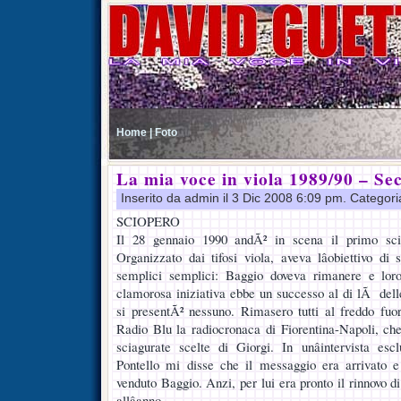
Home |
Foto
La mia voce in viola 1989/90 – Se
Inserito da admin il 3 Dic 2008 6:09 pm. Categor
SCIOPERO
Il 28 gennaio 1990 andÃ² in scena il primo sciop
Organizzato dai tifosi viola, aveva lâobiettivo di
semplici semplici: Baggio doveva rimanere e lor
clamorosa iniziativa ebbe un successo al di lÃ delle
si presentÃ² nessuno. Rimasero tutti al freddo fuor
Radio Blu la radiocronaca di Fiorentina-Napoli, c
sciagurate scelte di Giorgi. In unâintervista esc
Pontello mi disse che il messaggio era arrivato 
venduto Baggio. Anzi, per lui era pronto il rinnovo di
allâanno.