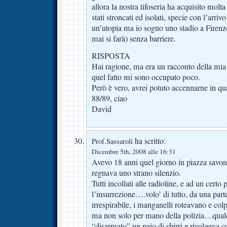
allora la nostra tifoseria ha acquisito molta
stati stroncati ed isolati, specie con l’arriv
un’utopia ma io sogno uno stadio a Firenz
mai si farà) senza barriere.
RISPOSTA
Hai ragione, ma era un racconto della mia 
quel fatto mi sono occupato poco.
Però è vero, avrei potuto accennarne in qu
88/89, ciao
David
ha scritto:
Prof.Sassaroli
Dicembre 5th, 2008 alle 16:31
Avevo 18 anni quel giorno in piazza savona
regnava uno strano silenzio.
Tutti incollati alle radioline, e ad un certo 
l’insurrezione….volo’ di tutto, da una parte 
irrespirabile, i manganelli roteavano e col
ma non solo per mano della polizia…qualc
“disarmato” un paio di sbirri e rivolgeva co