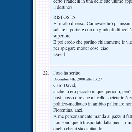
certo Prandelli in una delle sue ultime a
il destino?!
RISPOSTA
E’ molto diverso, Carnevale tirò pianissim
saltare il portiere con un grado di diffico
superiore,
E poi credo che parlino chiaramente le vi
per spiegare molter cose, ciao
David
ha scritto:
Fabio
Dicembre 4th, 2008 alle 13:27
Caro David,
anche io ero piccolo in quel periodo, però
post, posso dire che a livello societario è
politico-mediatico in ambito pallonaro non
Fiorentina, anzi.
A me personalmente manda ai pazzi il fatt
non sono quelli trasportati dalla piena, ri
quello che ci sta capitando.