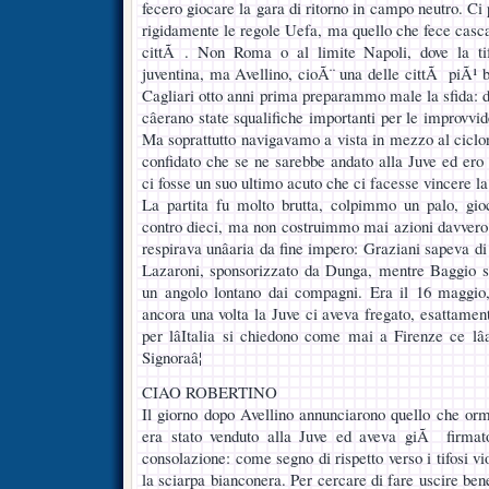
fecero giocare la gara di ritorno in campo neutro. Ci
rigidamente le regole Uefa, ma quello che fece cascar
cittÃ . Non Roma o al limite Napoli, dove la tif
juventina, ma Avellino, cioÃ¨ una delle cittÃ piÃ¹
Cagliari otto anni prima preparammo male la sfida: 
câerano state squalifiche importanti per le improvvid
Ma soprattutto navigavamo a vista in mezzo al cicl
confidato che se ne sarebbe andato alla Juve ed ero
ci fosse un suo ultimo acuto che ci facesse vincere 
La partita fu molto brutta, colpimmo un palo, gi
contro dieci, ma non costruimmo mai azioni davvero p
respirava unâaria da fine impero: Graziani sapeva di 
Lazaroni, sponsorizzato da Dunga, mentre Baggio se 
un angolo lontano dai compagni. Era il 16 maggio, 
ancora una volta la Juve ci aveva fregato, esattament
per lâItalia si chiedono come mai a Firenze ce lâ
Signoraâ¦
CIAO ROBERTINO
Il giorno dopo Avellino annunciarono quello che or
era stato venduto alla Juve ed aveva giÃ firmato
consolazione: come segno di rispetto verso i tifosi vi
la sciarpa bianconera. Per cercare di fare uscire bene 