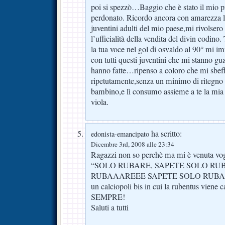
poi si spezzò…Baggio che è stato il mio 
perdonato. Ricordo ancora con amarezza le
juventini adulti del mio paese,mi rivolsero 
l’ufficialità della vendita del divin codino. 
la tua voce nel gol di osvaldo al 90° mi i
con tutti questi juventini che mi stanno g
hanno fatte…ripenso a coloro che mi sbef
ripetutamente,senza un minimo di ritegno 
bambino,e lì consumo assieme a te la mia 
viola.
ha scritto:
edonista-emancipato
Dicembre 3rd, 2008 alle 23:34
Ragazzi non so perchè ma mi è venuta vog
“SOLO RUBARE, SAPETE SOLO RU
RUBAAAREEE SAPETE SOLO RUBAREEE
un calciopoli bis in cui la rubentus viene 
SEMPRE!
Saluti a tutti