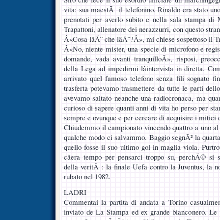
vita: sua maestÃ il telefonino. Rinaldo era stato uno 
prenotati per averlo subito e nella sala stampa di
Trapattoni, allenatore dei nerazzurri, con questo stran
Â«Cosa lâÃ¨ che lâÃ¨?Â», mi chiese sospettoso il T
Â«No, niente mister, una specie di microfono e regist
domande, vada avanti tranquilloÂ», risposi, preoc
della Lega ad impedirmi lâintervista in diretta. C
arrivato quel famoso telefono senza fili sognato f
trasferta potevamo trasmettere da tutte le parti dell
avevamo saltato neanche una radiocronaca, ma qua
curioso di sapere quanti anni di vita ho perso per sta
sempre e ovunque e per cercare di acquisire i mitici dir
Chiudemmo il campionato vincendo quattro a uno al Fr
qualche modo ci salvammo. Baggio segnÃ² la quart
quello fosse il suo ultimo gol in maglia viola. Pur
câera tempo per pensarci troppo su, perchÃ© si
della veritÃ : la finale Uefa contro la Juventus, la n
rubato nel 1982.
LADRI
Commentai la partita di andata a Torino casualme
inviato de La Stampa ed ex grande bianconero. Le s