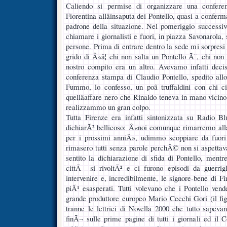
Caliendo si permise di organizzare una confere
Fiorentina allâinsaputa dei Pontello, quasi a conferm
padrone della situazione. Nel pomeriggio successivo
chiamare i giornalisti e fuori, in piazza Savonarola
persone. Prima di entrare dentro la sede mi sorpresi
grido di Â«â¦ chi non salta un Pontello Ã¨, chi non
nostro compito era un altro. Avevamo infatti decis
conferenza stampa di Claudio Pontello, spedito allo
Fummo, lo confesso, un poâ truffaldini con chi c
quellâaffare nero che Rinaldo teneva in mano vicin
realizzammo un gran colpo.
Tutta Firenze era infatti sintonizzata su Radio B
dichiarÃ² bellicoso: Â«noi comunque rimarremo alla
per i prossimi anniÂ», udimmo scoppiare da fuori
rimasero tutti senza parole perchÃ© non si aspetta
sentito la dichiarazione di sfida di Pontello, mentr
cittÃ si rivoltÃ² e ci furono episodi da guerrigl
intervenire e, incredibilmente, le signore-bene di Fire
piÃ¹ esasperati. Tutti volevano che i Pontello ven
grande produttore europeo Mario Cecchi Gori (il fi
tranne le lettrici di Novella 2000 che tutto sapev
finÃ¬ sulle prime pagine di tutti i giornali ed il 