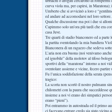
ubriachi o drogati cercarono di rompermi l
curva viola ma, per capirsi, in Maratona);
Umberto che si avvicinò a loro e “gentilmen
ed andare ad accomodarsi nel loro settore.
Qualche discussione ma poi i due si allon
Capimmo solo un’ora più tardi che era co
casa Juve.
Tre quarti di stadio bianconero ed a parte l
la partita sventolando la mia bandiera Vio
Bianconera di un ragazzo che sedeva sotto
L’aria non era buona (noi venivamo anche
ed ignobile” della molotov al tifoso bolo
sportivi della “maratona” intorno a noi vi
sventolare assieme e vicine, fecero partire
Fu l’unica soddisfazione della serata (pensa 
tragico:
La scorta non scortò il nostro pulmann sin
chilometri con la paura che succeddesse q
insieme a noi vi erano dei simpatici perso
erano “pieni”).
Poi entrammo in autostrada ed il primo aut
ci facevano entrare credo sia stato vicino al