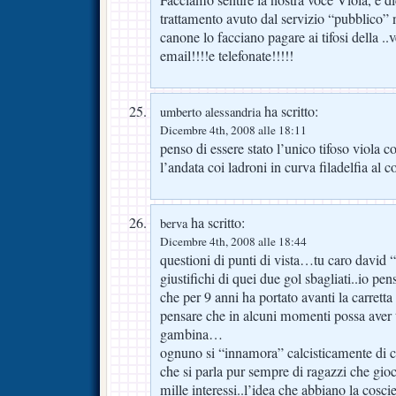
Facciamo sentire la nostra voce Viola, e di
trattamento avuto dal servizio “pubblico” n
canone lo facciano pagare ai tifosi della ..
email!!!!e telefonate!!!!!
ha scritto:
umberto alessandria
Dicembre 4th, 2008 alle 18:11
penso di essere stato l’unico tifoso viola 
l’andata coi ladroni in curva filadelfia a
ha scritto:
berva
Dicembre 4th, 2008 alle 18:44
questioni di punti di vista…tu caro david
giustifichi di quei due gol sbagliati..io pens
che per 9 anni ha portato avanti la carrett
pensare che in alcuni momenti possa aver ti
gambina…
ognuno si “innamora” calcisticamente di c
che si parla pur sempre di ragazzi che gioc
mille interessi..l’idea che abbiano la cosc