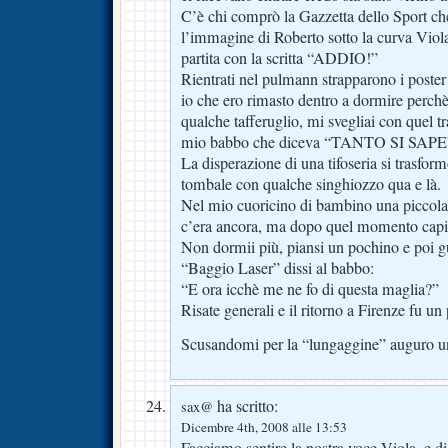
C’è chi comprò la Gazzetta dello Sport ch
l’immagine di Roberto sotto la curva Viola
partita con la scritta “ADDIO!”
Rientrati nel pulmann strapparono i poster d
io che ero rimasto dentro a dormire perchè
qualche tafferuglio, mi svegliai con quel t
mio babbo che diceva “TANTO SI SAP
La disperazione di una tifoseria si trasform
tombale con qualche singhiozzo qua e là.
Nel mio cuoricino di bambino una piccola
c’era ancora, ma dopo quel momento capii
Non dormii più, piansi un pochino e poi g
“Baggio Laser” dissi al babbo:
“E ora icchè me ne fo di questa maglia?”
Risate generali e il ritorno a Firenze fu un 
Scusandomi per la “lungaggine” auguro una
ha scritto:
sax@
Dicembre 4th, 2008 alle 13:53