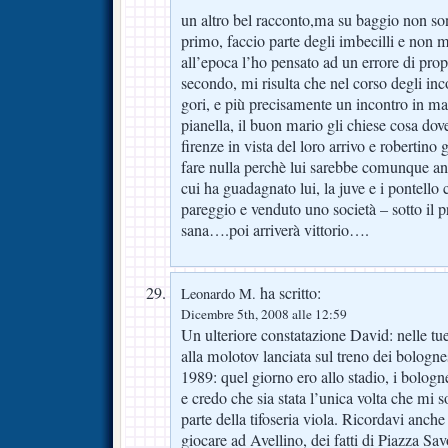
un altro bel racconto,ma su baggio non son
primo, faccio parte degli imbecilli e non 
all’epoca l’ho pensato ad un errore di pr
secondo, mi risulta che nel corso degli inc
gori, e più precisamente un incontro in ma
pianella, il buon mario gli chiese cosa dove
firenze in vista del loro arrivo e robertino
fare nulla perchè lui sarebbe comunque and
cui ha guadagnato lui, la juve e i pontello
pareggio e venduto uno società – sotto il pr
sana….poi arriverà vittorio….
ha scritto:
Leonardo M.
Dicembre 5th, 2008 alle 12:59
Un ulteriore constatazione David: nelle t
alla molotov lanciata sul treno dei bologne
1989: quel giorno ero allo stadio, i bolog
e credo che sia stata l’unica volta che mi 
parte della tifoseria viola. Ricordavi anche 
giocare ad Avellino, dei fatti di Piazza Sa