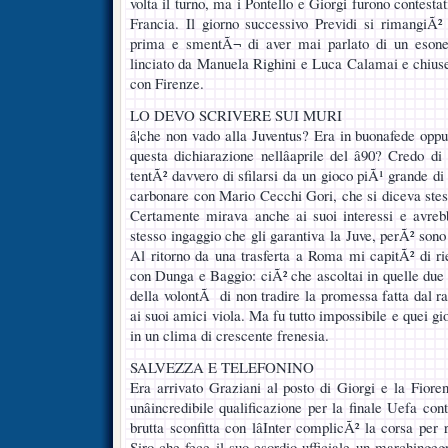
volta il turno, ma i Pontello e Giorgi furono contestati
Francia. Il giorno successivo Previdi si rimangiÃ² 
prima e smentÃ¬ di aver mai parlato di un esone
linciato da Manuela Righini e Luca Calamai e chiuse 
con Firenze.
LO DEVO SCRIVERE SUI MURI
â¦che non vado alla Juventus? Era in buonafede opp
questa dichiarazione nellâaprile del â90? Credo d
tentÃ² davvero di sfilarsi da un gioco piÃ¹ grande di
carbonare con Mario Cecchi Gori, che si diceva stes
Certamente mirava anche ai suoi interessi e avrebb
stesso ingaggio che gli garantiva la Juve, perÃ² sono
Al ritorno da una trasferta a Roma mi capitÃ² di r
con Dunga e Baggio: ciÃ² che ascoltai in quelle due 
della volontÃ di non tradire la promessa fatta dal ra
ai suoi amici viola. Ma fu tutto impossibile e quei gi
in un clima di crescente frenesia.
SALVEZZA E TELEFONINO
Era arrivato Graziani al posto di Giorgi e la Fior
unâincredibile qualificazione per la finale Uefa co
brutta sconfitta con lâInter complicÃ² la corsa pe
Siro che fece il suo esordio ufficiale un marchinge