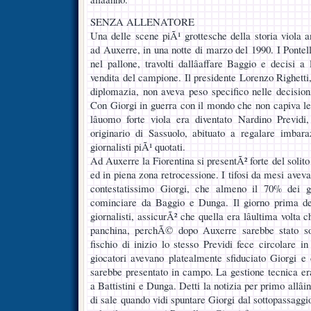
SENZA ALLENATORE
Una delle scene piÃ¹ grottesche della storia viola 
ad Auxerre, in una notte di marzo del 1990. I Pont
nel pallone, travolti dallâaffare Baggio e decisi a 
vendita del campione. Il presidente Lorenzo Righetti
diplomazia, non aveva peso specifico nelle decisioni
Con Giorgi in guerra con il mondo che non capiva le s
lâuomo forte viola era diventato Nardino Previdi,
originario di Sassuolo, abituato a regalare imbar
giornalisti piÃ¹ quotati.
Ad Auxerre la Fiorentina si presentÃ² forte del solito
ed in piena zona retrocessione. I tifosi da mesi avev
contestatissimo Giorgi, che almeno il 70% dei g
cominciare da Baggio e Dunga. Il giorno prima del
giornalisti, assicurÃ² che quella era lâultima volta
panchina, perchÃ© dopo Auxerre sarebbe stato sos
fischio di inizio lo stesso Previdi fece circolare i
giocatori avevano platealmente sfiduciato Giorgi e c
sarebbe presentato in campo. La gestione tecnica era
a Battistini e Dunga. Detti la notizia per primo allâ
di sale quando vidi spuntare Giorgi dal sottopassaggi