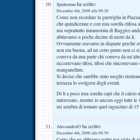
ha scritto:
Spiderman
Dicembre 4th, 2008 alle 09:28
Come non ricordare la guerriglia in Piazz
che quindicenne e con mia sorella (tifosa a
ma soprattutto innamorata di Baggio) and
abitavamo a poche decine di metri da lì.
Ovviamente eravamo in disparte perchè a
non era buona, ad un certo punto non ci si 
correva da una parte chi correva da un’altr
riccorrevano tifosi, tifosi che rincorrevano
manganellate.
Si decise che sarebbe stato meglio rientrar
terrazza lo svolgersi degli eventi.
Di lì a poco mia sorella capì che il calcio 
interessato, mentre io ancora oggi tutte le 
mi sembra di tornare quel ragazzino di 15 
ha scritto:
Alessandro83
Dicembre 4th, 2008 alle 09:50
Certo che ne abbiamo patite noi viola di s