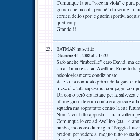
Comunque la tua “voce in viola” è pura poes
grandi che piccoli, perchè ti fa venire in m
corrieri dello sport e guerin sportivi acquist
quei tempi.
Grande!!!!
ha scritto:
BATMAN
Dicembre 4th, 2008 alle 13:38
Sarò anche “imbecille” caro David, ma de
sia a Torino e sia ad Avellino, Roberto ha g
psicologicamente condizionato.
A te lo ha confidato prima della gara di r
mese che tutti sapevano; compagni compre
Un conto però era lottare per la salvezza e
ultime giornate e un conto era giocare alla
squadra ma soprattutto contro la sua futura 
Non l’avra fatto apposta….ma a volte a p
Comunque io ero ad Avellino (età, 14 anni)
babbo, indossavo la maglia “Baggio Laser
gradoni per vedere al meglio tutto lo sta