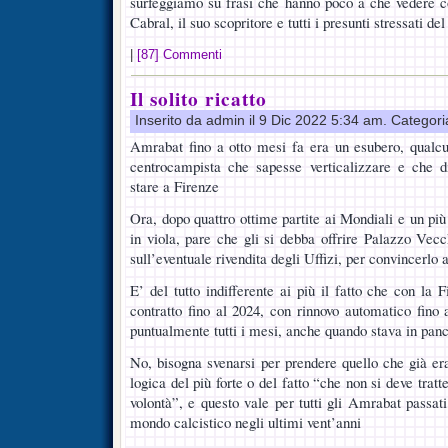
surfeggiamo su frasi che hanno poco a che vedere co
Cabral, il suo scopritore e tutti i presunti stressati d
|
[87] Commenti
Il solito ricatto
Inserito da admin il 9 Dic 2022 5:34 am. Categor
Amrabat fino a otto mesi fa era un esubero, qualc
centrocampista che sapesse verticalizzare e che d
stare a Firenze
Ora, dopo quattro ottime partite ai Mondiali e un più 
in viola, pare che gli si debba offrire Palazzo Vec
sull’eventuale rivendita degli Uffizi, per convincerlo
E’ del tutto indifferente ai più il fatto che con la 
contratto fino al 2024, con rinnovo automatico fino 
puntualmente tutti i mesi, anche quando stava in panc
No, bisogna svenarsi per prendere quello che già era
logica del più forte o del fatto “che non si deve trat
volontà”, e questo vale per tutti gli Amrabat passati
mondo calcistico negli ultimi vent’anni