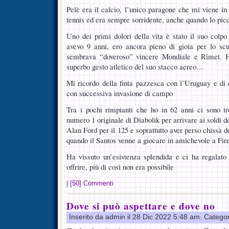
Pelè era il calcio, l’unico paragone che mi viene in
tennis ed era sempre sorridente, anche quando lo pic
Uno dei primi dolori della vita è stato il suo colpo 
avevo 9 anni, ero ancora pieno di gioia per lo s
sembrava “doveroso” vincere Mondiale e Rimet. Ha
superbo gesto atletico del suo stacco aereo…
Mi ricordo della finta pazzesca con l’Uruguay e di
con successiva invasione di campo
Tra i pochi rimpianti che ho in 62 anni ci sono tr
numero 1 originale di Diabolik per arrivare ai soldi d
Alan Ford per il 125 e soprattutto aver perso chissà d
quando il Santos venne a giocare in amichevole a Fir
Ha vissuto un’esistenza splendida e ci ha regalato 
offrire, più di così non era possibile
|
[50] Commenti
Dove si può aspettare e dove no
Inserito da admin il 28 Dic 2022 5:48 am. Catego