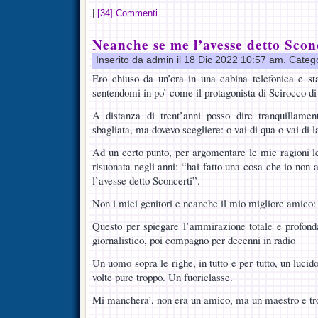
|
[34] Commenti
Neanche se me l’avesse detto Sco
Inserito da admin il 18 Dic 2022 10:57 am. Categ
Ero chiuso da un’ora in una cabina telefonica e st
sentendomi in po’ come il protagonista di Scirocco d
A distanza di trent’anni posso dire tranquillame
sbagliata, ma dovevo scegliere: o vai di qua o vai di l
Ad un certo punto, per argomentare le mie ragioni le
risuonata negli anni: “hai fatto una cosa che io non
l’avesse detto Sconcerti”.
Non i miei genitori e neanche il mio migliore amico:
Questo per spiegare l’ammirazione totale e profond
giornalistico, poi compagno per decenni in radio
Un uomo sopra le righe, in tutto e per tutto, un lucido
volte pure troppo. Un fuoriclasse.
Mi manchera’, non era un amico, ma un maestro e trov