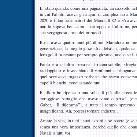
E’ stato quando, come una pugnalata, un cazzotto nel
in cui Pablito faceva gli auguri di compleanno a Ma
2020 e i due trascinatori dei Mondiali 82 e 86 avev
uno lo sapeva benissimo, purtroppo, e l’altro no, per
sua vergognosa corte dei miracoli
Rossi aveva quattro anni più di me, Maradona un me
generazione, la meglio gioventù calcistica, qualcosa 
loro gol ti fa restare per sempre giovane, anche se il
Paolo era un’altra persona, irriconoscibile, sfreg
raddoppiato e invecchiato di vent’anni e bisognava 
quel sorriso di ragazzo perbene che aveva conservat
capelli bianchi, conquistando tutti
E allora ho ripensato una volta di più alla precarie
coraggiose battaglie che avevo vinto o perso” (ci
Gaber, “Il dilemma”), a tutto il tempo sprecato
insignificanti. Ah, potessi tornare indietro…
Amate la vita, in tutti i suoi aspetti e se potete (e se 
senza una vera importanza, perché quelle che con
Natale a tutti voi