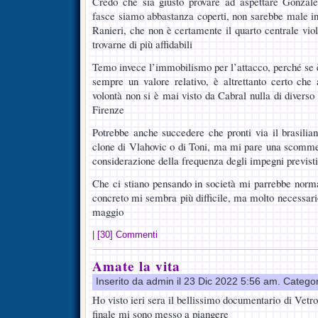
Credo che sia giusto provare ad aspettare Gonzale
fasce siamo abbastanza coperti, non sarebbe male in
Ranieri, che non è certamente il quarto centrale vio
trovarne di più affidabili
Temo invece l’immobilismo per l’attacco, perché se 
sempre un valore relativo, è altrettanto certo c
volontà non si è mai visto da Cabral nulla di diverso 
Firenze
Potrebbe anche succedere che pronti via il brasilia
clone di Vlahovic o di Toni, ma mi pare una scomme
considerazione della frequenza degli impegni previsti
Che ci stiano pensando in società mi parrebbe normal
concreto mi sembra più difficile, ma molto necessari
maggio
|
[30] Commenti
Amate la vita
Inserito da admin il 23 Dic 2022 5:56 am. Catego
Ho visto ieri sera il bellissimo documentario di Vetro
finale mi sono messo a piangere