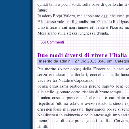
quindi tanti o pochi soldi, sulla base di quello che si
future.
Io adoro Borja Valero, ma sappiamo oggi che cosa pot
E lo stesso vale per il grandissimo Gonzalo Rodrigue
Uno invece a cui non rinnoverei niente è Pizarro, 
Mcia siano sulla stessa lunghezza d’onda.
|
[35] Commenti
Due modi diversi di vivere l’Italia
Inserito da admin il 27 Dic 2013 3:48 pm. Catego
Per merito (o per colpa) della Fiorentina, niente 
senza entusiasmi particolari, eccoci qui nella fan
vacanze tra Natale e Capodanno.
Senza entusiasmi particolari perché sapevo bene co
alle stelle, giornate corte, rischio di brutto tempo.
L’unica cosa sorprendente è che non è cambiato nie
rispetto all’ultima vola che avevo vissuto la stessa e
crisi non fosse mai passata, figuriamoci poi se si sen
Nei discorsi in cabinovia o nelle attese agli impianti 
meno buona, di cosa propongono i locali di Corvara
simili.