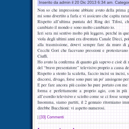
Inserito da admin il 20 Dic 2013 6:34 am. Catego
Non so che impressione abbiate avuto della prima p
mi sono divertito a farla e vi assicuro che capita rara
Rispetto all’ultima puntata del Ring dei Tifosi, 
cambiato il mondo e sono molto cambiato io.
Ieri sera mi sentivo molto più leggero, perché in qu
viola degli ultimi anni era diventata Canale Dieci, poi
alla trasmissione, dovevi sempre fare da muro di g
Cecchi Gori che facevano pressioni e protestavano
Ciuffi.
Ho avuto la conferma di quanto già sapevo e cioè di 
del “bravo presentatore” televisivo proprio a causa de
Rispetto a stento la scaletta, faccio incisi su incisi,
discorsi, divago, forse sono pure un po’ ansiogeno per
E per fare ancora più casino ho pure portato con me 
forma e perfettamente a proprio agio, con in più
all’esordio televisivo e sciolto come se ci fosse sempr
Insomma, siamo partiti, il 2 gennaio ritorniamo i
direbbe Bucchioni: vi aspetto numerosi.
|
[33] Commenti