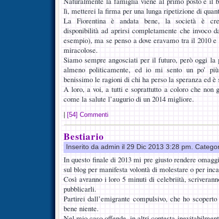
Naturalmente la famiglia viene al primo posto e il b
lì, metterei la firma per una lunga ripetizione di qua
La Fiorentina è andata bene, la società è cre
disponibilità ad aprirsi completamente che invoco da
esempio), ma se penso a dove eravamo tra il 2010 e i
miracolose.
Siamo sempre angosciati per il futuro, però oggi la 
almeno politicamente, ed io mi sento un po’ più
benissimo le ragioni di chi ha perso la speranza ed è
A loro, a voi, a tutti e soprattutto a coloro che non
come la salute l’augurio di un 2014 migliore.
|
[54] Commenti
Bestiario
Inserito da admin il 29 Dic 2013 3:28 pm. Catego
In questo finale di 2013 mi pre giusto rendere omaggio
sul blog per manifesta volontà di molestare o per inca
Così avranno i loro 5 minuti di celebriità, scriveran
pubblicarli.
Partirei dall’emigrante compulsivo, che ho scoperto 
bene niente.
Nel mio caso offende, in altri contesta inevitabilment