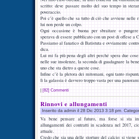
scritto: deve passare molto del suo tempo in steram
poveraccio.
Poi c’è quello che sa tutto di ciò che avviene nelle r
lui non perde un colpo.
Ogni occasione è buona per sbraitare o pungere
sperava di essere pubblicato con un post di offese a C
Passiamo al fanatico di Batistuta e ovviamente contr
dica.
Lui mi fa più pena degli altri perché spera due cose
nelle sue insolenze, la seconda di guadagnare la ben
uno che sta dietro a queste cose.
Infine c’è la pletora dei mitomani, ogni tanto rispun
lì la galassia è davvero troppo vasta per una panoram
|
[82] Commenti
Rinnovi e allungamenti
Inserito da admin il 28 Dic 2013 3:18 pm. Catego
Va bene pensare al futuro, ma forse si sta ins
allungamenti dei contratti in scadenza nel 2017, cio
attuale.
Credo che sia una delle storture del calcio: si viene 