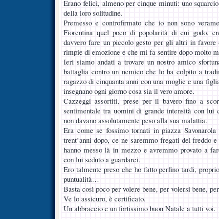
Erano felici, almeno per cinque minuti: uno squarcio
della loro solitudine.
Premesso e controfirmato che io non sono verame
Fiorentina quel poco di popolarità di cui godo, 
davvero fare un piccolo gesto per gli altri in favore
rimpie di emozione e che mi fa sentire dopo molto m
Ieri siamo andati a trovare un nostro amico sfortu
battaglia contro un nemico che lo ha colpito a tradi
ragazzo di cinquanta anni con una moglie e una figli
insegnano ogni giorno cosa sia il vero amore.
Cazzeggi assortiti, prese per il bavero fino a scor
sentimentale tra uomini di grande intensità con lui 
non davano assolutamente peso alla sua malattia.
Era come se fossimo tornati in piazza Savonarola e
trent’anni dopo, ce ne saremmo fregati del freddo e
hanno messo là in mezzo e avremmo provato a fare 
con lui seduto a guardarci.
Ero talmente preso che ho fatto perfino tardi, propr
puntualità…
Basta così poco per volere bene, per volersi bene, pe
Ve lo assicuro, è certificato.
Un abbraccio e un fortissimo buon Natale a tutti voi.