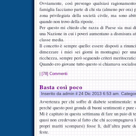
Ovviamente, così prevengo qualsiasi ragionamento
famiglia facciamo parte di chi sta (almeno per ora
zona privilegiata della società civile, ma sono ab
quando non trovo della riposte.
Per questo mi chiedo che razza di Paese sia mai di
una Nazione in cui i poveri aumentano a dismisura at
classe media.
Il concetto è sempre quello: essere disposti a rinun
dimezzare i miei sei giorni in montagna) per una
ricchezza, sempre però seguendo criteri meritocratici
Quando ero giovane tutto questo si chiamava socialis
|
[78] Commenti
Basta così poco
Inserito da admin il 24 Dic 2013 6:53 am. Catego
Avvertenza per chi soffre di diabete sentimentale: n
perché questo post gronda di buoni sentimenti e pure 
Mi è capitato in questa settimana di fare un paio di t
quasi non credevano al fatto che chi accompagnava l
propri mariti scomparsi) fosse lì, dall’altra parte 
feste.