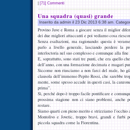
|
[71] Commenti
Una squadra (quasi) grande
Inserito da admin il 23 Dic 2013 6:38 am. Catego
Provino Juve e Roma a giocare senza il miglior difen
dei due migliori attaccanti e poi vediamo cosa riesc
Senza esaltazioni, ma ragionando: questa è verame
parlo a livello generale, lasciando perdere la pr
interloctoria nel suo complesso e comunque alla fine n
E, soprattutto, sono stati tre punti, che era quello c
dell’anno, con una formazione decimata e magari pu
Siccome non riusciamo a non farci del male, ho già s
clausola dell’immenso Pepito Rossi, che sarebbe trop
mente, some spesso accade in questi casi, la canzone
prima”.
Sì, perché dopo è troppo facile pontificare e comunq
prossima stagione non ci siano problemi, anche p
restare.
Siamo quarti con pieno merito e strizziamo l’occhio al
Montolivo e Jovetic, troppo bravi, grandi e furbi 
piccola squadra come la Fiorentina.