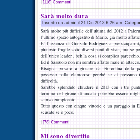
|
[116] Commenti
Sarà molto dura
Inserito da admin il 21 Dic 2013 6:26 am. Catego
Sarà molto più difficile dell’ultima del 2012 a Palerm
l’ultimo spazio autogestito di Mario, già molto affatic
E’ l’assenza di Gonzalo Rodriguez a preoccuparmi,
piuttosto fragile sotto diversi punti di vista, ma se
dell’unico leader , beh la cosa si complica parecchio.
Ed il Sassuolo non mi sembra affatto male in attacco
Bisogna provare a giocare da Fiorentina della p
possesso palla clamoroso perché se ci pressano 
difficoltà.
Sarebbe splendido chiudere il 2013 con i tre punt
termine del girone di andata potrebbe essere migli
scorso campionato.
Tutto questo con cinque vittorie e un pareggio i
scusate se è poco.
|
[78] Commenti
Mi sono divertito