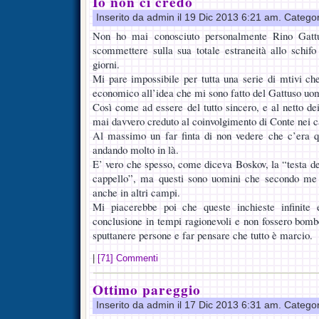
Io non ci credo
Inserito da admin il 19 Dic 2013 6:21 am. Catego
Non ho mai conosciuto personalmente Rino Gatt
scommettere sulla sua totale estraneità allo schif
giorni.
Mi pare impossibile per tutta una serie di mtivi c
economico all’idea che mi sono fatto del Gattuso uo
Così come ad essere del tutto sincero, e al netto de
mai davvero creduto al coinvolgimento di Conte nei ca
Al massimo un far finta di non vedere che c’era q
andando molto in là.
E’ vero che spesso, come diceva Boskov, la “testa de
cappello”, ma questi sono uomini che secondo me a
anche in altri campi.
Mi piacerebbe poi che queste inchieste infinite 
conclusione in tempi ragionevoli e non fossero bombe
sputtanere persone e far pensare che tutto è marcio.
|
[71] Commenti
Ottimo pareggio
Inserito da admin il 17 Dic 2013 6:31 am. Catego