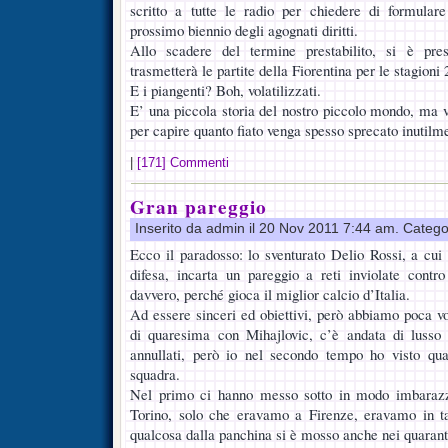
scritto a tutte le radio per chiedere di formulare
prossimo biennio degli agognati diritti.
Allo scadere del termine prestabilito, si è pre
trasmetterà le partite della Fiorentina per le stagioni
E i piangenti? Boh, volatilizzati.
E’ una piccola storia del nostro piccolo mondo, ma v
per capire quanto fiato venga spesso sprecato inutilm
|
[171] Commenti
Gran pareggio
Inserito da admin il 20 Nov 2011 7:44 am. Catego
Ecco il paradosso: lo sventurato Delio Rossi, a cui
difesa, incarta un pareggio a reti inviolate cont
davvero, perché gioca il miglior calcio d’Italia.
Ad essere sinceri ed obiettivi, però abbiamo poca vo
di quaresima con Mihajlovic, c’è andata di lusso t
annullati, però io nel secondo tempo ho visto qu
squadra.
Nel primo ci hanno messo sotto in modo imbarazz
Torino, solo che eravamo a Firenze, eravamo in ta
qualcosa dalla panchina si è mosso anche nei quaran