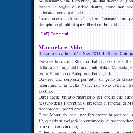
Se pensiamo alla Fiorentina, da una decina di giorni
tornata la voglia di ridere dentro, come non 
calcisticamente parlando.
Lasciamoci quindi un po’ andare, fantastichiamo pe
riempiamo gli ultimi spazi liberi del Franchi.
|
[105] Commenti
Manuela e Aldo
Inserito da admin il 16 Nov 2011 4:28 pm. Catego
Devo delle scuse a Riccardo Paludi: ho sospeso il su
della sala stampa del Franchi intitolata a Manuela per 
primi 30 minuti di Anteprima Pentasport.
Davvero una sorpresa per tutti, un gesto di classe
naturalmente ai Della Valle, non sono estranei 
Teotino.
Direi anche un atto riparatorio per quello che suc
nessuno della Fiorentina si presentò ai funerali di Ma
riconoscere i propri errori.
E ora Manu, da lassù, non fare troppo la preziosa: s
19, quando si svolgerà la ceruimonia, ci saranno davve
bene (e siamo in tanti).
Ci hai insegnato molto, ti dobbiamo tanto e ci manch