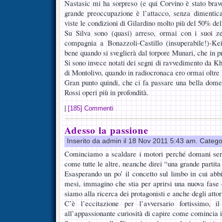
Nastasic mi ha sorpreso (e qui Corvino è stato bra
grande preoccupazione è l’attacco, senza dimentic
viste le condizioni di Gilardino molto più del 50% del
Su Silva sono (quasi) arreso, ormai con i suoi z
compagnia a Bonazzoli-Castillo (insuperabile!)-Ke
bene quando si sveglierà dal torpore Munari, che in pr
Si sono invece notati dei segni di ravvedimento da Kha
di Montolivo, quando in radiocronaca ero ormai oltre l
Gran punto quindi, che ci fa passare una bella domen
Rossi operi più in profondità.
|
[185] Commenti
Adesso la passione
Inserito da admin il 18 Nov 2011 5:43 am. Catego
Cominciamo a scaldare i motori perché domani sera
come tutte le altre, neanche direi “una grande partita 
Esasperando un po’ il concetto sul limbo in cui abbi
mesi, immagino che stia per aprirsi una nuova fase d
siamo alla ricerca dei protagonisti e anche degli attor
C’è l’eccitazione per l’avversario fortissimo, i
all’appassionante curiosità di capire come comincia i