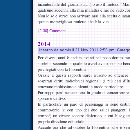
incontenibile del giornalista…) o uso il metodo “Man
qualcuno accenna alla mia malattia e me ne vado co
Non lo so e vorrei non arrivare mai alla scelta e intan
questa meravigliosa roulette che è la vita.
|
[130] Commenti
2014
Inserito da admin il 21 Nov 2011 2:56 pm. Catego
Per diversi anni è andata avanti nel poco dorato mo
storiella secondo la quale io avrei avuto, non so bene
privilegiati con la Fiorentina.
Grazie a questi rapporti sarei riuscito ad ottenere
sospirati diritti radiofonici regionali (i più cari d’I
tenevano moltissimo e alcuni in modo particolare.
Purtroppo però nessuno era in grado di concorrerere 
sporco e cattivo.
In particolare un paio di personaggi si sono disti
commovente, e con uno dei due salici piangenti 
tempo!) un vivace scontro dialettico, a cui è seguit
propria direzione editoriale.
Accade ora che ad ottobre la Fiorentina, che è sem