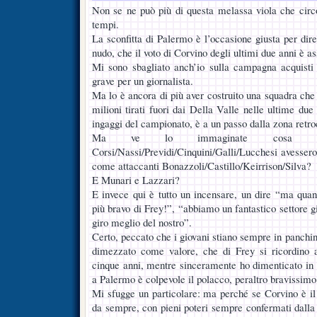
Non se ne può più di questa melassa viola che circo
tempi.
La sconfitta di Palermo è l’occasione giusta per dire 
nudo, che il voto di Corvino degli ultimi due anni è a
Mi sono sbagliato anch’io sulla campagna acquisti
grave per un giornalista.
Ma lo è ancora di più aver costruito una squadra che 
milioni tirati fuori dai Della Valle nelle ultime due
ingaggi del campionato, è a un passo dalla zona retro
Ma ve lo immaginate cosa sa
Corsi/Nassi/Previdi/Cinquini/Galli/Lucchesi avessero
come attaccanti Bonazzoli/Castillo/Keirrison/Silva?
E Munari e Lazzari?
E invece qui è tutto un incensare, un dire “ma qua
più bravo di Frey!”, “abbiamo un fantastico settore g
giro meglio del nostro”.
Certo, peccato che i giovani stiano sempre in panchina
dimezzato come valore, che di Frey si ricordino 
cinque anni, mentre sinceramente ho dimenticato in 
a Palermo è colpevole il polacco, peraltro bravissimo
Mi sfugge un particolare: ma perché se Corvino è il 
da sempre, con pieni poteri sempre confermati dalla 