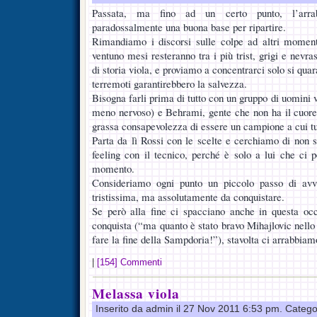
Passata, ma fino ad un certo punto, l’arrab
paradossalmente una buona base per ripartire.
Rimandiamo i discorsi sulle colpe ad altri momenti
ventuno mesi resteranno tra i più trist, grigi e nevra
di storia viola, e proviamo a concentrarci solo si quar
terremoti garantirebbero la salvezza.
Bisogna farli prima di tutto con un gruppo di uomini v
meno nervoso) e Behrami, gente che non ha il cuore 
grassa consapevolezza di essere un campione a cui tu
Parta da lì Rossi con le scelte e cerchiamo di non 
feeling con il tecnico, perché è solo a lui che ci
momento.
Consideriamo ogni punto un piccolo passo di avv
tristissima, ma assolutamente da conquistare.
Se però alla fine ci spacciano anche in questa o
conquista (“ma quanto è stato bravo Mihajlovic nello
fare la fine della Sampdoria!”), stavolta ci arrabbiamo
|
[154] Commenti
Melassa viola
Inserito da admin il 27 Nov 2011 6:53 pm. Catego