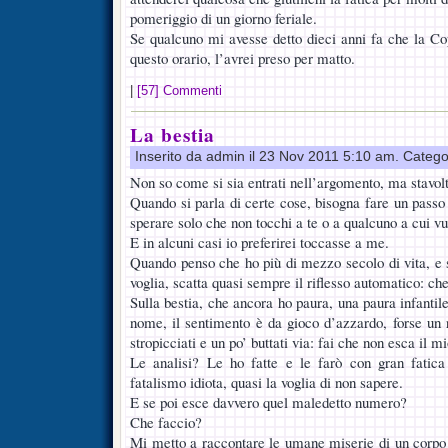
pomeriggio di un giorno feriale.
Se qualcuno mi avesse detto dieci anni fa che la Cop
questo orario, l’avrei preso per matto.
|
[57] Commenti
La bestia
Inserito da admin il 23 Nov 2011 5:10 am. Catego
Non so come si sia entrati nell’argomento, ma stavolt
Quando si parla di certe cose, bisogna fare un passo i
sperare solo che non tocchi a te o a qualcuno a cui vu
E in alcuni casi io preferirei toccasse a me.
Quando penso che ho più di mezzo secolo di vita, e 
voglia, scatta quasi sempre il riflesso automatico: c
Sulla bestia, che ancora ho paura, una paura infantil
nome, il sentimento è da gioco d’azzardo, forse un r
stropicciati e un po’ buttati via: fai che non esca il 
Le analisi? Le ho fatte e le farò con gran fatic
fatalismo idiota, quasi la voglia di non sapere.
E se poi esce davvero quel maledetto numero?
Che faccio?
Mi metto a raccontare le umane miserie di un corpo 