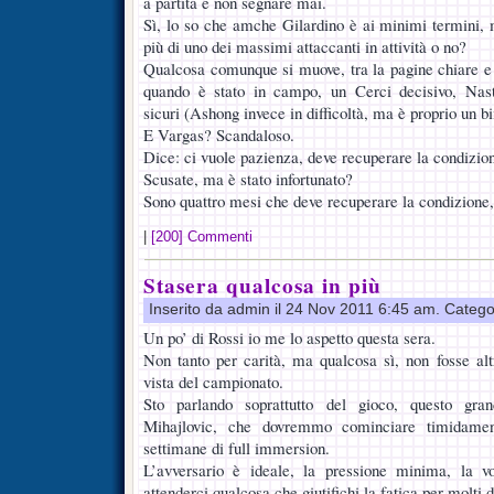
a partita e non segnare mai.
Sì, lo so che amche Gilardino è ai minimi termini,
più di uno dei massimi attaccanti in attività o no?
Qualcosa comunque si muove, tra la pagine chiare e 
quando è stato in campo, un Cerci decisivo, Nas
sicuri (Ashong invece in difficoltà, ma è proprio un 
E Vargas? Scandaloso.
Dice: ci vuole pazienza, deve recuperare la condizio
Scusate, ma è stato infortunato?
Sono quattro mesi che deve recuperare la condizione,
|
[200] Commenti
Stasera qualcosa in più
Inserito da admin il 24 Nov 2011 6:45 am. Catego
Un po’ di Rossi io me lo aspetto questa sera.
Non tanto per carità, ma qualcosa sì, non fosse alt
vista del campionato.
Sto parlando soprattutto del gioco, questo gran
Mihajlovic, che dovremmo cominciare timidamen
settimane di full immersion.
L’avversario è ideale, la pressione minima, la vo
attenderci qualcosa che giutifichi la fatica per molti d