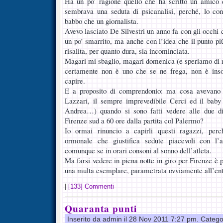
Ha un po’ ragione quello che ha scritto un amico d
sembrava una seduta di psicanalisi, perché, lo con
babbo che un giornalista.
Avevo lasciato De Silvestri un anno fa con gli occhi c
un po’ smarrito, ma anche con l’idea che il punto più
risalita, per quanto dura, sia incominciata.
Magari mi sbaglio, magari domenica (e speriamo di n
certamente non è uno che se ne frega, non è ins
capire.
E a proposito di comprendonio: ma cosa avevano i
Lazzari, il sempre imprevedibile Cerci ed il baby
Andrea…) quando si sono fatti vedere alle due di 
Firenze sud a 60 ore dalla partita col Palermo?
Io ormai rinuncio a capirli questi ragazzi, perc
ormonale che giustifica sedute piacevoli con l’
comunque se in orari consoni al sonno dell’atleta.
Ma farsi vedere in piena notte in giro per Firenze è p
una multa esemplare, parametrata ovviamente all’enti
|
[133] Commenti
Quaranta punti
Inserito da admin il 28 Nov 2011 7:27 pm. Catego