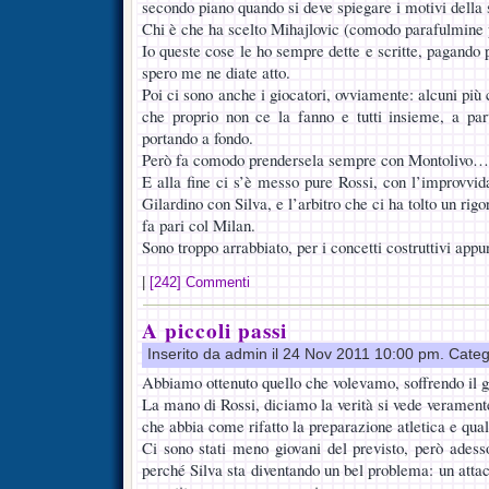
secondo piano quando si deve spiegare i motivi della
Chi è che ha scelto Mihajlovic (comodo parafulmine p
Io queste cose le ho sempre dette e scritte, pagando p
spero me ne diate atto.
Poi ci sono anche i giocatori, ovviamente: alcuni più c
che proprio non ce la fanno e tutti insieme, a par
portando a fondo.
Però fa comodo prendersela sempre con Montolivo…
E alla fine ci s’è messo pure Rossi, con l’improvvida
Gilardino con Silva, e l’arbitro che ci ha tolto un rig
fa pari col Milan.
Sono troppo arrabbiato, per i concetti costruttivi ap
|
[242] Commenti
A piccoli passi
Inserito da admin il 24 Nov 2011 10:00 pm. Cate
Abbiamo ottenuto quello che volevamo, soffrendo il g
La mano di Rossi, diciamo la verità si vede verament
che abbia come rifatto la preparazione atletica e qu
Ci sono stati meno giovani del previsto, però adess
perché Silva sta diventando un bel problema: un attac