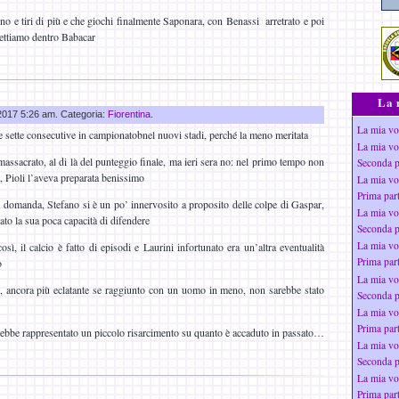
 e tiri di più e che giochi finalmente Saponara, con Benassi arretrato e poi
mettiamo dentro Babacar
La 
 2017 5:26 am. Categoria:
Fiorentina
.
La mia vo
le sette consecutive in campionatobnel nuovi stadi, perché la meno meritata
La mia vo
assacrato, al di là del punteggio finale, ma ieri sera no: nel primo tempo non
Seconda p
, Pioli l’aveva preparata benissimo
La mia vo
Prima par
a domanda, Stefano si è un po’ innervosito a proposito delle colpe di Gaspar,
La mia vo
to la sua poca capacità di difendere
Seconda p
La mia vo
ì, il calcio è fatto di episodi e Laurini infortunato era un’altra eventualità
Prima par
o
La mia vo
o, ancora più eclatante se raggiunto con un uomo in meno, non sarebbe stato
Seconda p
La mia vo
Prima par
vrebbe rappresentato un piccolo risarcimento su quanto è accaduto in passato…
La mia vo
Seconda p
La mia vo
Prima par