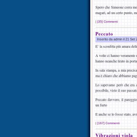
Spero che Simeone corra meno
magari, ad un certo punto, 
|
[35] Commenti
Peccato
Inserito da admin il 21 Set
E’ la sconfitta più amara del
A volte ci hanno veramente m
hanno neanche tirato in porta
In sala stampa, a mia precis
ma è chiaro che abbiamo paga
Lo sapevamo però che era cos
possibile, visto il suo passat
Peccato davvero, il pareggi
un furto
E anche se lo fosse stato, a
|
[167] Commenti
Vibrazioni viola