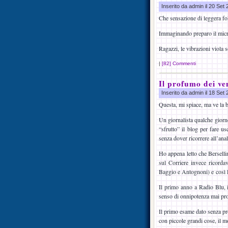
Inserito da admin il 20 Set
Che sensazione di leggera fo
Immaginando preparo il mi
Ragazzi, le vibrazioni viola s
|
[82] Commenti
Il profumo dei ve
Inserito da admin il 18 Set
Questa, mi spiace, ma ve la b
Un giornalista qualche giorno
“sfrutto” il blog per fare us
senza dover ricorrere all’ana
Ho appena letto che Bersellini
sul Corriere invece ricorda
Baggio e Antognoni) e così l
Il primo anno a Radio Blu, i
senso di onnipotenza mai pr
Il primo esame dato senza pr
con piccole grandi cose, il 