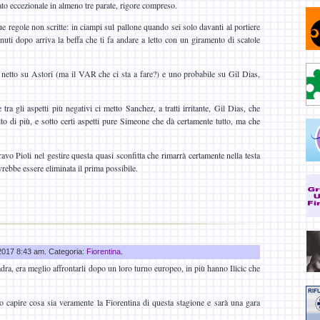
ato eccezionale in almeno tre parate, rigore compreso.
sue regole non scritte: in ciampi sul pallone quando sei solo davanti al portiere
nuti dopo arriva la beffa che ti fa andare a letto con un giramento di scatole
netto su Astori (ma il VAR che ci sta a fare?) e uno probabile su Gil Dias,
tra gli aspetti più negativi ci metto Sanchez, a tratti irritante, Gil Dias, che
o di più, e sotto certi aspetti pure Simeone che dà certamente tutto, ma che
o Pioli nel gestire questa quasi sconfitta che rimarrà certamente nella testa
vrebbe essere eliminata il prima possibile.
 2017 8:43 am. Categoria:
Fiorentina
.
ra, era meglio affrontarli dopo un loro turno europeo, in più hanno Ilicic che
 capire cosa sia veramente la Fiorentina di questa stagione e sarà una gara