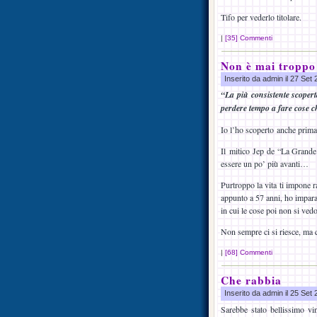
Tifo per vederlo titolare.
|
[35] Commenti
Non è mai troppo
Inserito da admin il 27 Set
“La più consistente scoper
perdere tempo a fare cose c
Io l’ho scoperto anche prima,
Il mitico Jep de “La Grande 
essere un po’ più avanti…
Purtroppo la vita ti impone r
appunto a 57 anni, ho imparato
in cui le cose poi non si ved
Non sempre ci si riesce, ma
|
[68] Commenti
Che rabbia
Inserito da admin il 25 Set
Sarebbe stato bellissimo vin