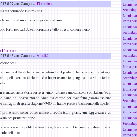
 2017 6:27 am. Categoria:
Fiorentina
.
La mia vo
Seconda p
llia sta colorando l’anima mia…
La mia vo
crofono…qualcuno…stasera gioca qualcuno…
Prima par
La mia vo
ono forti, poi sarà Juve-Fiorentina e tutto il resto conterà meno
Seconda p
La mia vo
Prima par
nt’anni
La mia vo
Seconda p
 2017 6:43 am. Categoria:
Attualità
.
La mia vo
eccate così.
Prima par
 fa mi ha detto di fare cose radiofoniche al posto della psicanalisi e così oggi
La mia vo
cire quella ventata di ricordi che imperiosamente spinge la mia vita interiore
Seconda p
lista…
La mia vo
Prima par
 è entrato nella storia per aver vinto l’ultimo campionato di soli italiani (oggi
La mia vo
vo come nel nostro mondo viola sia entrato per aver fatto giocare insieme
Seconda p
e immagini di quella stagione 79/80 mi hanno preso a tradimento alle spalle.
La mia vo
Prima par
l primo anno senza dover andare a scuola tutti i giorni, una leggerezza e un
ovato ne’ prima ne’ dopo.
La mia vo
Seconda p
oblemi a scienze politiche lavorando, le vacanze in Danimarca, il divertimento
La mia vo
mondo nelle mani.
Prima par