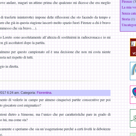
Firenze
(3
 dove andare, magari un attimo prima che qualcuno mi dicesse che era meglio
La mia vo
Senza cat
di trasferte ininterrotte) impone delle riflessioni che sto facendo da tempo e
Storia
(1)
re che già in questa stagione lascerò molto spazio fuori Firenze a chi è bravo
Uncategor
ammesso che sia bravo…).
Loreto sono assolutamente all’altezza di sostituirmi in radiocronaca e io mi
n gli ascoltatori dopo la partita.
, almeno per questo campionato ed è una decisione che non mi costa niente
sta nel rispetto di tutti.
o in diretta.
 2017 6:24 am. Categoria:
Fiorentina
.
ento di vederlo in campo per almeno cinque/sei partite consecutive per poi
to giocatore così enigmatico?
ioni dietro a Simeone, ma l’unico che per caratteristiche pare in grado di
io lui, ma come sta?
icamente e speriamo che sia un’esagerazione perché a certi livelli le debolezze
e.