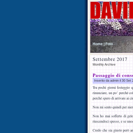
Home |
Foto
Settembre 2017
Monthly Archive
Passaggio di con
Inserito da admin il 30 Set
Tra pochi giorni festeggio q
rinunciare, un po’ perché co
perché spero di arrivare ai c
Non mi sento quindi per nient
Non ho mai sofferto di gelo
riuscendoci spesso, e se uno/
Credo che sia giusto però an