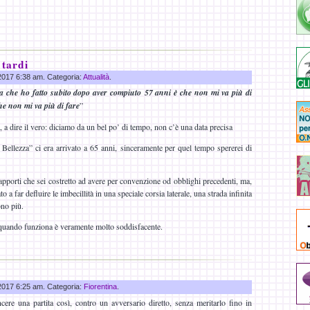
 tardi
 2017 6:38 am. Categoria:
Attualità
.
ta che ho fatto subito dopo aver compiuto 57 anni è che non mi va più di
he non mi va più di fare
”
 a dire il vero: diciamo da un bel po’ di tempo, non c’è una data precisa
Bellezza” ci era arrivato a 65 anni, sinceramente per quel tempo spererei di
apporti che sei costretto ad avere per convenzione od obblighi precedenti, ma,
 a far defluire le imbecillità in una speciale corsia laterale, una strada infinita
ono più.
 quando funziona è veramente molto soddisfacente.
 2017 6:25 am. Categoria:
Fiorentina
.
cere una partita così, contro un avversario diretto, senza meritarlo fino in