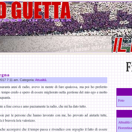
segna
 2017 7:11 am. Categoria:
Attualità
.
uaranta anni di radio, avevo in mente di fare qualcosa, ma poi ho preferito
l tempo credo e spero di essere migliorato nella gestione del mio ego e molto
inquanta.
Foto
e a fine corsa e amo pazzamente la radio, che mi ha dato tutto.
sie per le persone che hanno lavorato con me, ho provato ad aiutarle tutte,
a è bravo/a lo/a valorizzo.
Attualità
(
Fiorentina
che accorgersi che il tempo passa e rivendico con orgoglio il fatto di essere