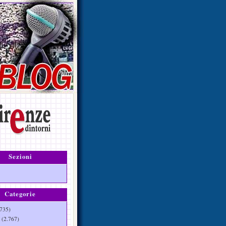
Sezioni
Categorie
735)
(2.767)