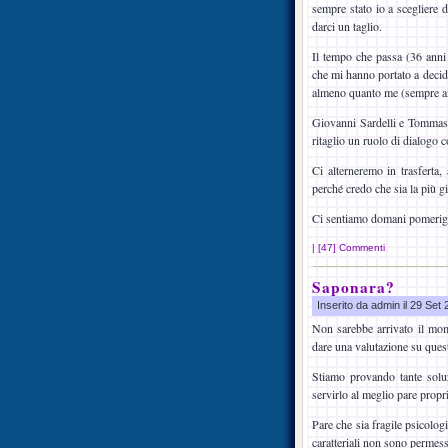
sempre stato io a scegliere
darci un taglio.
Il tempo che passa (36 anni 
che mi hanno portato a decide
almeno quanto me (sempre 
Giovanni Sardelli e Tommaso 
ritaglio un ruolo di dialogo co
Ci alterneremo in trasferta
perché credo che sia la più giu
Ci sentiamo domani pomeriggi
|
[47] Commenti
Saponara?
Inserito da admin il 29 Set
Non sarebbe arrivato il mom
dare una valutazione su ques
Stiamo provando tante soluz
servirlo al meglio pare propr
Pare che sia fragile psicolog
caratteriali non sono permess