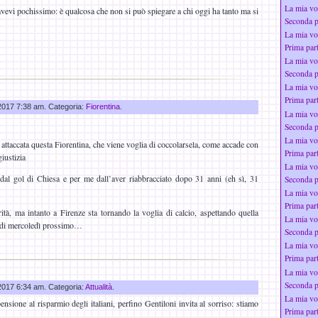
La mia vo
 avevi pochissimo: è qualcosa che non si può spiegare a chi oggi ha tanto ma si
Seconda p
La mia vo
Prima par
La mia vo
Seconda p
La mia vo
Prima par
 2017 7:38 am. Categoria:
Fiorentina
.
La mia vo
Seconda p
La mia vo
 e attaccata questa Fiorentina, che viene voglia di coccolarsela, come accade con
Prima par
iustizia
La mia vo
a dal gol di Chiesa e per me dall’aver riabbracciato dopo 31 anni (eh sì, 31
Seconda p
La mia vo
Prima par
ità, ma intanto a Firenze sta tornando la voglia di calcio, aspettando quella
La mia vo
a di mercoledì prossimo…
Seconda p
La mia vo
Prima par
La mia vo
Seconda p
 2017 6:34 am. Categoria:
Attualità
.
La mia vo
ensione al risparmio degli italiani, perfino Gentiloni invita al sorriso: stiamo
Prima par