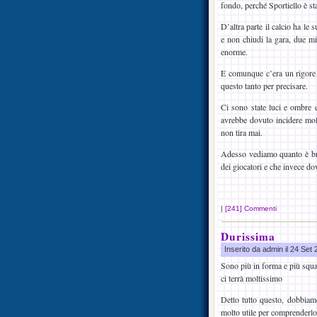
fondo, perché Sportiello è st
D’altra parte il calcio ha le 
e non chiudi la gara, due mi
enorme.
E comunque c’era un rigore 
questo tanto per precisare.
Ci sono state luci e ombre e 
avrebbe dovuto incidere molt
non tira mai.
Adesso vediamo quanto è brav
dei giocatori e che invece do
|
[241] Commenti
Durissima
Inserito da admin il 24 Set
Sono più in forma e più squad
ci terrà moltissimo
Detto tutto questo, dobbiamo
molto utile per comprenderlo