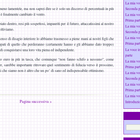
La mia vo
meno lamentele, ma non saprei dire se è solo un discorso di percentuali in più
Seconda p
è finalmente cambiato il vento.
La mia vo
Prima par
to dentro, resi più sospettosi, impauriti per il futuro, attaccatissimi al nostro
La mia vo
coltiviamo.
Seconda p
La mia vo
nso di disagio interiore lo abbiamo trasmesso a piene mani ai nostri figli che
Prima par
pati di quello che perderanno (certamente hanno e gli abbiamo dato troppo)
La voce i
 di conquistarsi una loro vita piena ed indipendente.
parte
nto euro in più in tasca, che comunque “non fanno schifo a nessuno”, come
La mia vo
r, sarebbe importante ritrovare quel sentimento di fiducia verso il prossimo,
Prima par
nti che siamo non è altro che un po’ di sano ed indispensabile ottimismo.
La mia vo
Seconda p
La mia vo
Prima par
La mia vo
Pagina successiva »
Introduzio