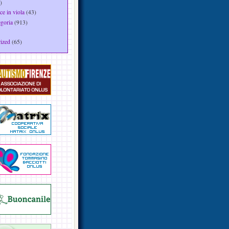
)
ce in viola
(43)
egoria
(913)
ized
(65)