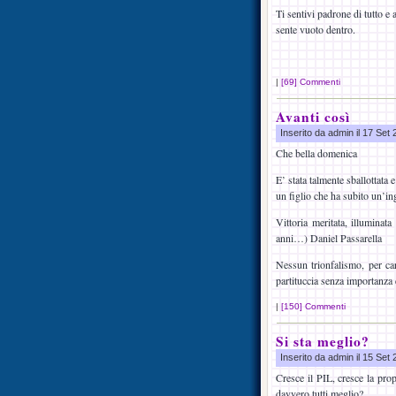
Ti sentivi padrone di tutto e
sente vuoto dentro.
|
[69] Commenti
Avanti così
Inserito da admin il 17 Set
Che bella domenica
E’ stata talmente sballottata
un figlio che ha subito un’ing
Vittoria meritata, illuminat
anni…) Daniel Passarella
Nessun trionfalismo, per car
partituccia senza importanz
|
[150] Commenti
Si sta meglio?
Inserito da admin il 15 Set
Cresce il PIL, cresce la prop
davvero tutti meglio?