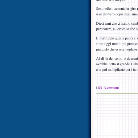
Sento effettivamente in giro 
o se davvero dopo dieci anni 
Dieci anni che ci hanno cambia
particolare, all’orticello che 
E purtroppo questa paura e se
sono oggi molto più preoccu
piuttosto che essere vogliosi
Al di là dei cento o duece
avrebbe detto il grande Gabe
che poi moltiplicato per i ta
|
[95] Commenti