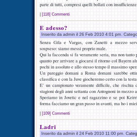
parte di tutti, compresi quelli bollati con insufficienze
|
[118] Commenti
E adesso?
Inserito da admin il 26 Feb 2010 4:01 pm. Catego
Senza Gila e Vargas, con Zanetti a mezzo serv
sospseso: siamo messi proprio male.
Qui la faccenda si fa veramente seria, ma non tanto pe
quanto per arrivare a giocarsi il ritorno col Bayern a
pochi in assoluto e allo stesso tempo il massimo sper
Un pareggio domani a Roma domani sarebbe otti
classifica e con la Juve giocheremo certo con la testa
E’ un campionato veramente difficile, che rischia 
stagioni degli anni settanta con Antognoni in mezzo 
Speriamo in Jovetic e nel ragazzino e se poi Keirr
forma facciamo un gran passo in avanti, ma ho i miei
|
[109] Commenti
Ladri
Inserito da admin il 24 Feb 2010 11:00 pm. Cate