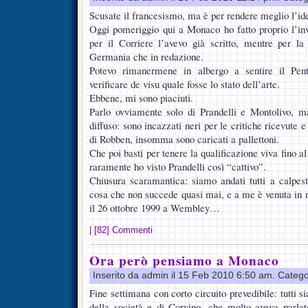
Scusate il francesismo, ma è per rendere meglio l’id
Oggi pomeriggio qui a Monaco ho fatto proprio l’inv
per il Corriere l’avevo già scritto, mentre per la
Germania che in redazione.
Potevo rimanermene in albergo a sentire il Pen
verificare de visu quale fosse lo stato dell’arte.
Ebbene, mi sono piaciuti.
Parlo ovviamente solo di Prandelli e Montolivo, m
diffuso: sono incazzati neri per le critiche ricevute e
di Robben, insomma sono caricati a pallettoni.
Che poi basti per tenere la qualificazione viva fino a
raramente ho visto Prandelli così “cattivo”.
Chiusura scaramantica: siamo andati tutti a calpest
cosa che non succede quasi mai, e a me è venuta in 
il 26 ottobre 1999 a Wembley…
|
[82] Commenti
Ora però pensiamo a Monaco
Inserito da admin il 15 Feb 2010 6:50 am. Catego
Fine settimana con corto circuito prevedibile: tutti si
della società e di Corvino, che molto aveva parlat