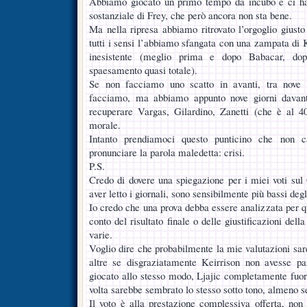
Abbiamo giocato un primo tempo da incubo e ci ha
sostanziale di Frey, che però ancora non sta bene.
Ma nella ripresa abbiamo ritrovato l’orgoglio giust
tutti i sensi l’abbiamo sfangata con una zampata di 
inesistente (meglio prima e dopo Babacar, dop
spaesamento quasi totale).
Se non facciamo uno scatto in avanti, tra nove 
facciamo, ma abbiamo appunto nove giorni davanti
recuperare Vargas, Gilardino, Zanetti (che è al 4
morale.
Intanto prendiamoci questo punticino che non c
pronunciare la parola maledetta: crisi.
P.S.
Credo di dovere una spiegazione per i miei voti sul 
aver letto i giornali, sono sensibilmente più bassi degli
Io credo che una prova debba essere analizzata per q
conto del risultato finale o delle giustificazioni dell
varie.
Voglio dire che probabilmente la mie valutazioni sare
altre se disgraziatamente Keirrison non avesse p
giocato allo stesso modo, Ljajic completamente fuor
volta sarebbe sembrato lo stesso sotto tono, almeno 
Il voto è alla prestazione complessiva offerta, non