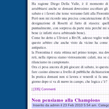
Ha ragione Diego Della Valle, è il momento di e
arrabbiarsi anche se domani dovessimo ascoltare gli s
sabato e i favori che teme verranno fatti alla Fiorenti
Però non mi ricordo una precisa concatenazione di fa
designazione di Rosetti al furto di stasera: qu
puntualmente, con sorpresa da parte mia perché mi 
bene (e infatti stava arbitrando bene).
Come ho detto a Ulivieri a Rtv38, adesso voglio vede
questo arbitro che anche visto da vicino ha come p
antipatico.
la Fiorentina è stata ottima nel primo tempo, ma do
reti, nella ripresa siamo vistosamente calati, ma se c
rilanciamo in campionato.
Ora ci pesa ancora di più giocare di sabato, io questa 
fare casino almeno a livello di pubbliche dichiarazion
In pratica domani non si lavora e venerdì si fa una
giorno dopo si va di nuovo in campo, che logica c’è?
|
[335] Commenti
Non pensiamo alla Champions
Inserito da admin il 23 Feb 2010 5:54 am. Catego