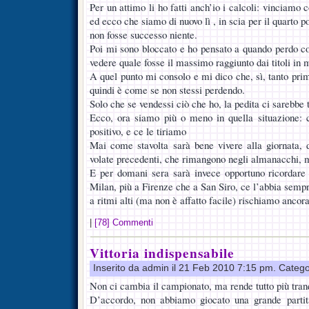
Per un attimo li ho fatti anch’io i calcoli: vinciamo
ed ecco che siamo di nuovo lì , in scia per il quarto 
non fosse successo niente.
Poi mi sono bloccato e ho pensato a quando perdo co
vedere quale fosse il massimo raggiunto dai titoli in 
A quel punto mi consolo e mi dico che, sì, tanto prima
quindi è come se non stessi perdendo.
Solo che se vendessi ciò che ho, la pedita ci sarebbe t
Ecco, ora siamo più o meno in quella situazione: c
positivo, e ce le tiriamo
Mai come stavolta sarà bene vivere alla giornata, 
volate precedenti, che rimangono negli almanacchi, m
E per domani sera sarà invece opportuno ricordare 
Milan, più a Firenze che a San Siro, ce l’abbia semp
a ritmi alti (ma non è affatto facile) rischiamo ancora
|
[78] Commenti
Vittoria indispensabile
Inserito da admin il 21 Feb 2010 7:15 pm. Catego
Non ci cambia il campionato, ma rende tutto più tranq
D’accordo, non abbiamo giocato una grande parti