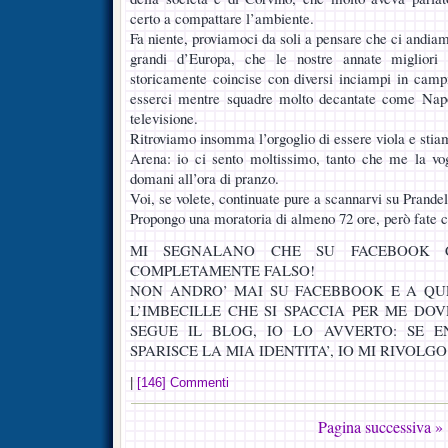
certo a compattare l’ambiente.
Fa niente, proviamoci da soli a pensare che ci andiamo
grandi d’Europa, che le nostre annate miglior
storicamente coincise con diversi inciampi in campi
esserci mentre squadre molto decantate come Nap
televisione.
Ritroviamo insomma l’orgoglio di essere viola e stiam
Arena: io ci sento moltissimo, tanto che me la vog
domani all’ora di pranzo.
Voi, se volete, continuate pure a scannarvi su Prandel
Propongo una moratoria di almeno 72 ore, però fate 
MI SEGNALANO CHE SU FACEBOOK CI
COMPLETAMENTE FALSO!
NON ANDRO’ MAI SU FACEBBOOK E A QU
L’IMBECILLE CHE SI SPACCIA PER ME DO
SEGUE IL BLOG, IO LO AVVERTO: SE 
SPARISCE LA MIA IDENTITA’, IO MI RIVOLG
|
[146] Commenti
Pagina successiva »