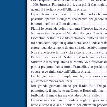
1990: Juvenus-Fiorentina 3 a 1, con gol di Casiraghi 
quanto il fuorigioco dell’Allianz Arena.
Ogni ulteriore commento è superfluo, solo che m
possibile spedire a dirigere una partita del genere
batterei anch’io sui 5 km di corsa.
Platini lo sospende definitivamente? Troppo facile ora
No, mandiamolo pure ai Mondiali il signor Ovrebo, m
Fiorentina bellissima e tifo fantastico, tanto da indu
mi sono detto dopo un quarto d’ora, che i tedeschi fis
errore, quando vengono da una striscia positiva impr
Non erano tedeschi, ma viola e davvero la città è div
Partita mostruosa di Natali e Marchionni, delude
Silvestri e Kroldrup, stoica di Montolivo e faticosiss
partita preparata benissimo d Prandelli, che perde la 
eppure esce rinforzato dall’Allianz Arena.
Ce la giocheremo, completamente, al ritorno, c
giustamente “incazzati” neri.
Ieri grande giornata anche per Radio Blu: Diego 
pomeriggio, il siparietto tra Diego e Renzi alla fine, 
furibondo, il finale tra me e Andrea Della Valle.
Davvero momenti unici di radio e voglio ringraziare ch
notte è stato lì o si è alternato per offrire un prodo