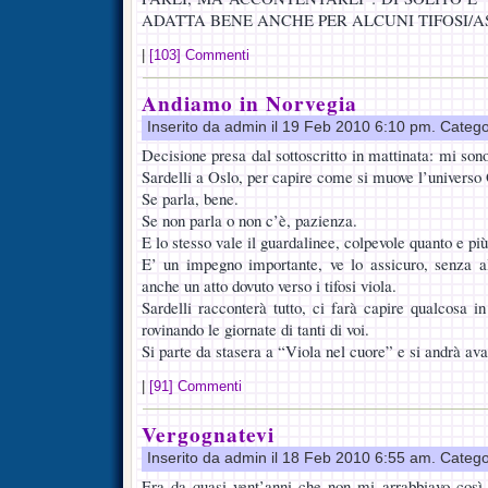
ADATTA BENE ANCHE PER ALCUNI TIFOSI/
|
[103] Commenti
Andiamo in Norvegia
Inserito da admin il 19 Feb 2010 6:10 pm. Catego
Decisione presa dal sottoscritto in mattinata: mi son
Sardelli a Oslo, per capire come si muove l’universo
Se parla, bene.
Se non parla o non c’è, pazienza.
E lo stesso vale il guardalinee, colpevole quanto e pi
E’ un impegno importante, ve lo assicuro, senza 
anche un atto dovuto verso i tifosi viola.
Sardelli racconterà tutto, ci farà capire qualcosa i
rovinando le giornate di tanti di voi.
Si parte da stasera a “Viola nel cuore” e si andrà avan
|
[91] Commenti
Vergognatevi
Inserito da admin il 18 Feb 2010 6:55 am. Catego
Era da quasi vent’anni che non mi arrabbiavo così,