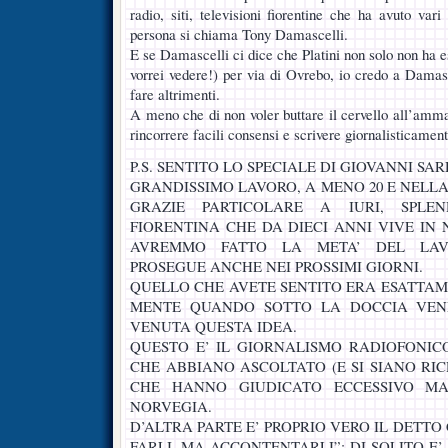
radio, siti, televisioni fiorentine che ha avuto vari
persona si chiama Tony Damascelli.
E se Damascelli ci dice che Platini non solo non ha e
vorrei vedere!) per via di Ovrebo, io credo a Damas
fare altrimenti.
A meno che di non voler buttare il cervello all’amma
rincorrere facili consensi e scrivere giornalisticamen
P.S. SENTITO LO SPECIALE DI GIOVANNI SA
GRANDISSIMO LAVORO, A MENO 20 E NELL
GRAZIE PARTICOLARE A IURI, SPLE
FIORENTINA CHE DA DIECI ANNI VIVE IN 
AVREMMO FATTO LA META’ DEL LA
PROSEGUE ANCHE NEI PROSSIMI GIORNI.
QUELLO CHE AVETE SENTITO ERA ESATTAM
MENTE QUANDO SOTTO LA DOCCIA VENE
VENUTA QUESTA IDEA.
QUESTO E’ IL GIORNALISMO RADIOFONIC
CHE ABBIANO ASCOLTATO (E SI SIANO RI
CHE HANNO GIUDICATO ECCESSIVO MA
NORVEGIA.
D’ALTRA PARTE E’ PROPRIO VERO IL DETTO C
FARLI, MA ACCONTENTARLI”: DI SOLITO E’ R