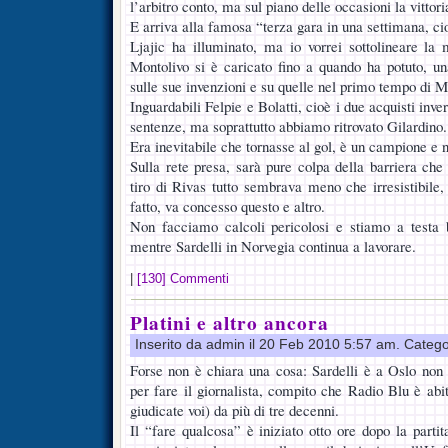
l’arbitro conto, ma sul piano delle occasioni la vittoria
E arriva alla famosa “terza gara in una settimana, cioè
Ljajic ha illuminato, ma io vorrei sottolineare la 
Montolivo si è caricato fino a quando ha potuto, u
sulle sue invenzioni e su quelle nel primo tempo di Ma
Inguardabili Felpie e Bolatti, cioè i due acquisti inv
sentenze, ma soprattutto abbiamo ritrovato Gilardino.
Era inevitabile che tornasse al gol, è un campione e 
Sulla rete presa, sarà pure colpa della barriera che 
tiro di Rivas tutto sembrava meno che irresistibile
fatto, va concesso questo e altro.
Non facciamo calcoli pericolosi e stiamo a testa
mentre Sardelli in Norvegia continua a lavorare.
|
[130] Commenti
Platini e altro ancora
Inserito da admin il 20 Feb 2010 5:57 am. Catego
Forse non è chiara una cosa: Sardelli è a Oslo non 
per fare il giornalista, compito che Radio Blu è abi
giudicate voi) da più di tre decenni.
Il “fare qualcosa” è iniziato otto ore dopo la par