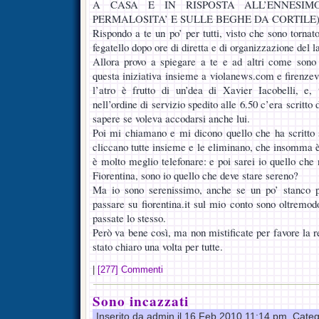
A CASA E IN RISPOSTA ALL’ENNESIM
PERMALOSITA’ E SULLE BEGHE DA CORTILE)
Rispondo a te un po’ per tutti, visto che sono torna
fegatello dopo ore di diretta e di organizzazione del l
Allora provo a spiegare a te e ad altri come sono
questa iniziativa insieme a violanews.com e firenzevio
l’atro è frutto di un’dea di Xavier Iacobelli, e, 
nell’ordine di servizio spedito alle 6.50 c’era scritto 
sapere se voleva accodarsi anche lui.
Poi mi chiamano e mi dicono quello che ha scritto s
cliccano tutte insieme e le eliminano, che insomma è
è molto meglio telefonare: e poi sarei io quello che 
Fiorentina, sono io quello che deve stare sereno?
Ma io sono serenissimo, anche se un po’ stanco pe
passare su fiorentina.it sul mio conto sono oltremo
passate lo stesso.
Però va bene così, ma non mistificate per favore la re
stato chiaro una volta per tutte.
|
[277] Commenti
Sono incazzati
Inserito da admin il 16 Feb 2010 11:14 pm. Cate