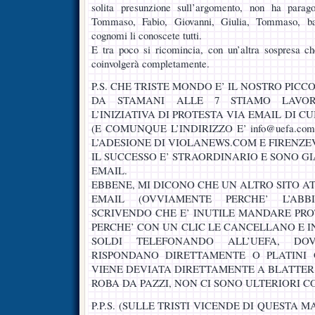
solita presunzione sull’argomento, non ha parag
Tommaso, Fabio, Giovanni, Giulia, Tommaso, ba
cognomi li conoscete tutti.
E tra poco si ricomincia, con un’altra sospresa c
coinvolgerà completamente.
P.S. CHE TRISTE MONDO E’ IL NOSTRO PICC
DA STAMANI ALLE 7 STIAMO LAVO
L’INIZIATIVA DI PROTESTA VIA EMAIL DI C
(E COMUNQUE L’INDIRIZZO E’ info@uefa.c
L’ADESIONE DI VIOLANEWS.COM E FIRENZEV
IL SUCCESSO E’ STRAORDINARIO E SONO GI
EMAIL.
EBBENE, MI DICONO CHE UN ALTRO SITO A
EMAIL (OVVIAMENTE PERCHE’ L’ABB
SCRIVENDO CHE E’ INUTILE MANDARE PRO
PERCHE’ CON UN CLIC LE CANCELLANO E I
SOLDI TELEFONANDO ALL’UEFA, D
RISPONDANO DIRETTAMENTE O PLATINI
VIENE DEVIATA DIRETTAMENTE A BLATTER
ROBA DA PAZZI, NON CI SONO ULTERIORI 
P.P.S. (SULLE TRISTI VICENDE DI QUESTA 