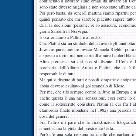
cominciato a lavorare sulle email da inviare all’Uef
sono state diverse migliaia e non sono state affatto ca
Poi però basta, da venerdì mattina siamo ripartiti per
quindi pensato che mi sarebbe piaciuto sapere tutto
da lì la decisione (pesante, ve lo assicuro, economi
giorni Sardelli in Norvegia.
E ora veniamo a Paltini e al resto.
Che Platini sia un simbolo della Juve degli anni ottan
Juventus pure, mentre invece Manuela Righini potrà 
e spesso a torto, ma non certo di amare i colori bianc
Altra premessa su cui non si discute: l’Uefa è l
porcheria dell’Allianz Arena e Platini, che ne è i
responsabile di tutti.
Ma qui si discute di fatti e non di simpatie o antipatie
abbia davvero esultato al gol scandalo di Klose.
Per me, che tifo sempre contro la Juve in Europa e 
anche questa è una mia sensazione, così come lo 
come il sottoscritto considera Platini (a cui fra l’a
clamorosa finale mondiale nel 1982) una persona tr
cosa del genere.
Fra l’altro mi pare che le ricostruzioni fotografi
smentiscano la gioia del presidente Uefa.
Però c’è una sola persona tra quelle che parlano e s