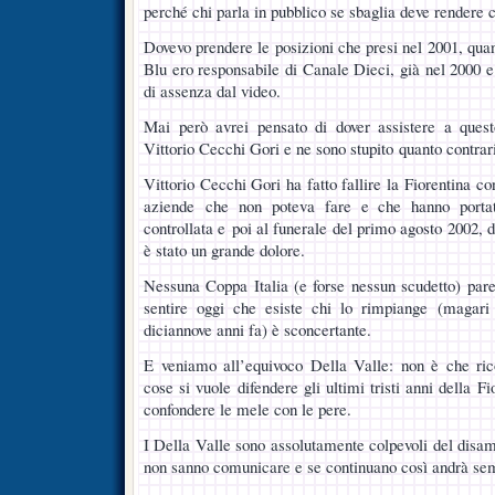
perché chi parla in pubblico se sbaglia deve rendere c
Dovevo prendere le posizioni che presi nel 2001, quan
Blu ero responsabile di Canale Dieci, già nel 2000 e
di assenza dal video.
Mai però avrei pensato di dover assistere a ques
Vittorio Cecchi Gori e ne sono stupito quanto contrar
Vittorio Cecchi Gori ha fatto fallire la Fiorentina co
aziende che non poteva fare e che hanno portat
controllata e poi al funerale del primo agosto 2002, 
è stato un grande dolore.
Nessuna Coppa Italia (e forse nessun scudetto) par
sentire oggi che esiste chi lo rimpiange (magari 
diciannove anni fa) è sconcertante.
E veniamo all’equivoco Della Valle: non è che ri
cose si vuole difendere gli ultimi tristi anni della 
confondere le mele con le pere.
I Della Valle sono assolutamente colpevoli del disam
non sanno comunicare e se continuano così andrà se