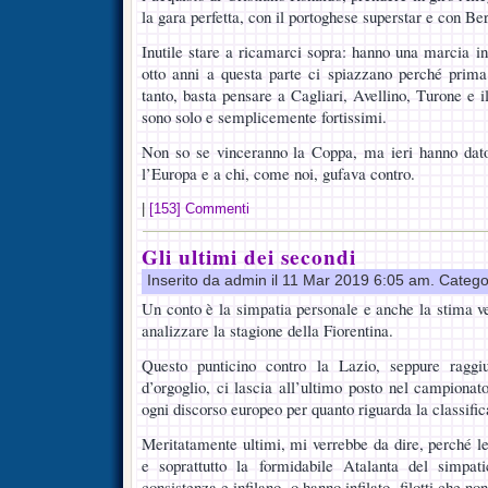
la gara perfetta, con il portoghese superstar e con Be
Inutile stare a ricamarci sopra: hanno una marcia i
otto anni a questa parte ci spiazzano perché prim
tanto, basta pensare a Cagliari, Avellino, Turone e i
sono solo e semplicemente fortissimi.
Non so se vinceranno la Coppa, ma ieri hanno dato 
l’Europa e a chi, come noi, gufava contro.
|
[153] Commenti
Gli ultimi dei secondi
Inserito da admin il 11 Mar 2019 6:05 am. Catego
Un conto è la simpatia personale e anche la stima ve
analizzare la stagione della Fiorentina.
Questo punticino contro la Lazio, seppure raggi
d’orgoglio, ci lascia all’ultimo posto nel campionat
ogni discorso europeo per quanto riguarda la classific
Meritatamente ultimi, mi verrebbe da dire, perché le
e soprattutto la formidabile Atalanta del simpat
consistenza e infilano, o hanno infilato, filotti che n