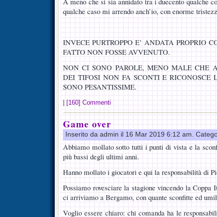
A meno che si sia annidato tra i duecento qualche co
qualche caso mi arrendo anch’io, con enorme tristezz
INVECE PURTROPPO E’ ANDATA PROPRIO COS
FATTO NON FOSSE AVVENUTO.
NON CI SONO PAROLE, MENO MALE CHE 
DEI TIFOSI NON FA SCONTI E RICONOSCE L
SONO PESANTISSIME.
|
[160] Commenti
Game over
Inserito da admin il 16 Mar 2019 6:12 am. Catego
Abbiamo mollato sotto tutti i punti di vista e la sconf
più bassi degli ultimi anni.
Hanno mollato i giocatori e qui la responsabilità di Pi
Possiamo rovesciare la stagione vincendo la Coppa 
ci arriviamo a Bergamo, con quante sconfitte ed umili
Voglio essere chiaro: chi comanda ha le responsabili