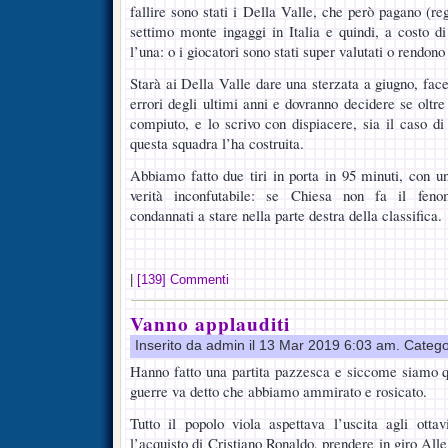
fallire sono stati i Della Valle, che però pagano (r
settimo monte ingaggi in Italia e quindi, a costo d
l’una: o i giocatori sono stati super valutati o rendo
Starà ai Della Valle dare una sterzata a giugno, face
errori degli ultimi anni e dovranno decidere se oltre 
compiuto, e lo scrivo con dispiacere, sia il caso 
questa squadra l’ha costruita.
Abbiamo fatto due tiri in porta in 95 minuti, con 
verità inconfutabile: se Chiesa non fa il feno
condannati a stare nella parte destra della classifica.
|
[139] Commenti
Vanno applauditi
Inserito da admin il 13 Mar 2019 6:03 am. Catego
Hanno fatto una partita pazzesca e siccome siamo qu
guerre va detto che abbiamo ammirato e rosicato.
Tutto il popolo viola aspettava l’uscita agli otta
l’acquisto di Cristiano Ronaldo, prendere in giro Alle