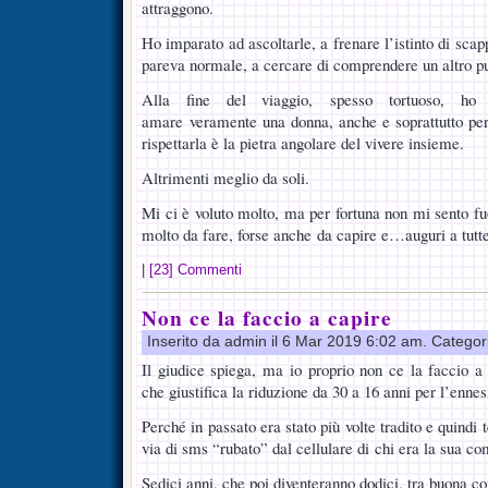
attraggono.
Ho imparato ad ascoltarle, a frenare l’istinto di scap
pareva normale, a cercare di comprendere un altro pun
Alla fine del viaggio, spesso tortuoso, ho 
amare veramente una donna, anche e soprattutto per i
rispettarla è la pietra angolare del vivere insieme.
Altrimenti meglio da soli.
Mi ci è voluto molto, ma per fortuna non mi sento 
molto da fare, forse anche da capire e…auguri a tutte
|
[23] Commenti
Non ce la faccio a capire
Inserito da admin il 6 Mar 2019 6:02 am. Categor
Il giudice spiega, ma io proprio non ce la faccio 
che giustifica la riduzione da 30 a 16 anni per l’enn
Perché in passato era stato più volte tradito e quindi 
via di sms “rubato” dal cellulare di chi era la sua
Sedici anni, che poi diventeranno dodici, tra buona co