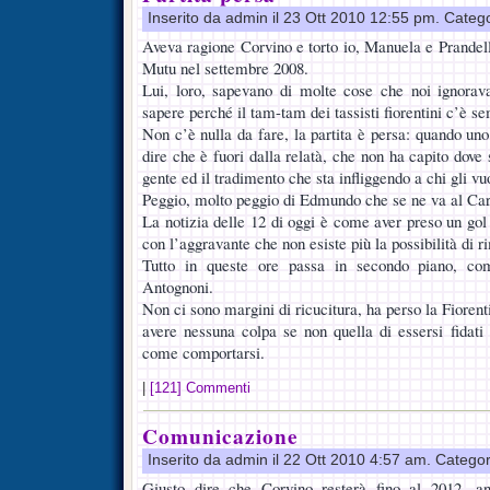
Inserito da admin il 23 Ott 2010 12:55 pm. Categ
Aveva ragione Corvino e torto io, Manuela e Prandell
Mutu nel settembre 2008.
Lui, loro, sapevano di molte cose che noi ignora
sapere perché il tam-tam dei tassisti fiorentini c’è se
Non c’è nulla da fare, la partita è persa: quando u
dire che è fuori dalla relatà, che non ha capito dove 
gente ed il tradimento che sta infliggendo a chi gli vu
Peggio, molto peggio di Edmundo che se ne va al Carn
La notizia delle 12 di oggi è come aver preso un gol d
con l’aggravante che non esiste più la possibilità di r
Tutto in queste ore passa in secondo piano, com
Antognoni.
Non ci sono margini di ricucitura, ha perso la Fioren
avere nessuna colpa se non quella di essersi fidati
come comportarsi.
|
[121] Commenti
Comunicazione
Inserito da admin il 22 Ott 2010 4:57 am. Catego
Giusto dire che Corvino resterà fino al 2012, a