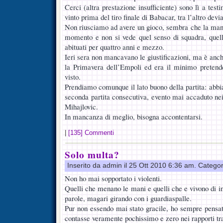
Cerci (altra prestazione insufficiente) sono lì a te
vinto prima del tiro finale di Babacar, tra l’altro devia
Non riusciamo ad avere un gioco, sembra che la mano
momento e non si vede quel senso di squadra, quell
abituati per quattro anni e mezzo.
Ieri sera non mancavano le giustificazioni, ma è anc
la Primavera dell’Empoli ed era il minimo pretende
visto.
Prendiamo comunque il lato buono della partita: abbia
seconda partita consecutiva, evento mai accaduto nei
Mihajlovic.
In mancanza di meglio, bisogna accontentarsi.
|
[135] Commenti
Solo multa?
Inserito da admin il 25 Ott 2010 6:36 am. Catego
Non ho mai sopportato i violenti.
Quelli che menano le mani e quelli che e vivono di i
parole, magari girando con i guardiaspalle.
Pur non essendo mai stato gracile, ho sempre pensato
contasse veramente pochissimo e zero nei rapporti tra