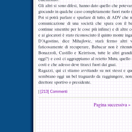
Gli altri si sono difesi, hanno dato quello che poteva
giocando in qualche caso completamente fuori ruolo 
Poi si potrà parlare e sparlare di tutto, di ADV che 
comunicazione di una società che spara con il ba
continue smentite per le cose più infime) e di altre c
e ai giocatori è stato riconosciuto il quinto monte in
D’Agostino, dice Mihajlovic, starà fermo altri v
faticosamente di recuperare, Babacar non è ritenu
Bonazzoli, Castillo e Keirrison, tutte le altri gran
oggi?) e così ci aggrappiamo al reietto Mutu, quello 
costi e che adesso deve tirarci fuori dai guai.
Ragazzi, qui ci stiamo avvitando su noi stessi e que
sembrano oggi un bel traguardo da raggiungere, non
direttore sportivo o presidente.
|
[213] Commenti
Pagina successiva »