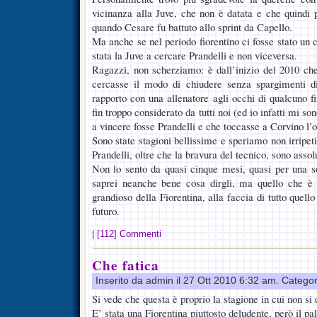
vicinanza alla Juve, che non è datata e che quindi p
quando Cesare fu battuto allo sprint da Capello.
Ma anche se nel periodo fiorentino ci fosse stato un c
stata la Juve a cercare Prandelli e non viceversa.
Ragazzi, non scherziamo: è dall’inizio del 2010 ch
cercasse il modo di chiudere senza spargimenti di
rapporto con una allenatore agli occhi di qualcuno f
fin troppo considerato da tutti noi (ed io infatti mi s
a vincere fosse Prandelli e che toccasse a Corvino l’o
Sono state stagioni bellissime e speriamo non irripet
Prandelli, oltre che la bravura del tecnico, sono asso
Non lo sento da quasi cinque mesi, quasi per una s
saprei neanche bene cosa dirgli, ma quello che è s
grandioso della Fiorentina, alla faccia di tutto quel
futuro.
|
[112] Commenti
Che fatica
Inserito da admin il 27 Ott 2010 6:32 am. Catego
Si vede che questa è proprio la stagione in cui non si
E’ stata una Fiorentina piuttosto deludente, però il pal