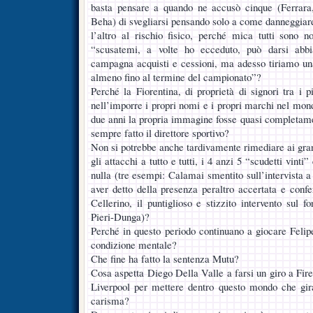
basta pensare a quando ne accusò cinque (Ferrara, 
Beha) di svegliarsi pensando solo a come danneggiare
l’altro al rischio fisico, perché mica tutti sono n
“scusatemi, a volte ho ecceduto, può darsi abb
campagna acquisti e cessioni, ma adesso tiriamo una 
almeno fino al termine del campionato”?
Perché la Fiorentina, di proprietà di signori tra i pi
nell’imporre i propri nomi e i propri marchi nel mond
due anni la propria immagine fosse quasi completame
sempre fatto il direttore sportivo?
Non si potrebbe anche tardivamente rimediare ai gran
gli attacchi a tutto e tutti, i 4 anzi 5 “scudetti vint
nulla (tre esempi: Calamai smentito sull’intervista 
aver detto della presenza peraltro accertata e conf
Cellerino, il puntiglioso e stizzito intervento sul 
Pieri-Dunga)?
Perché in questo periodo continuano a giocare Felip
condizione mentale?
Che fine ha fatto la sentenza Mutu?
Cosa aspetta Diego Della Valle a farsi un giro a Firen
Liverpool per mettere dentro questo mondo che gira
carisma?