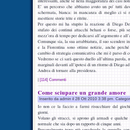
interessanti, anche se nella maggioranza dei casi non 
E’ un percorso che abbiamo avuto un po’ tutti dava
schermata, bianca: in mancanza di meglio ci si m
mesttiere storie trite e ritrite.
Per questo mi ha stupito la reazione di Diego De
stufato dei continui attacchi behani o forse, più 
mezz’ora di tempo per dedicarsi all’argomento e all’
Comunque sia, la sua arrabbiatura, il suo scendere i
e la Fiorentina sono ottime notizie, anche perch
cambio di strategia comunicativa che mi è parso di co
Vedremo se ci sarà questo duello all’ultima parola,
marginali davanti all’ipotesi di un ritorno di Diego ad
Andrea di tornare alla presidenza.
|
[114] Commenti
Come sciupare un grande amore
Inserito da admin il 28 Ott 2010 3:38 pm. Catego
Io non ce la faccio a farmi risucchiare dal giochin
giorni.
Volano gli stracci, si aprono gli armadi e qualche
normale che sia dopo un rapporto di cinque anni.
Personalmente trovo più sgradevole la querelle con