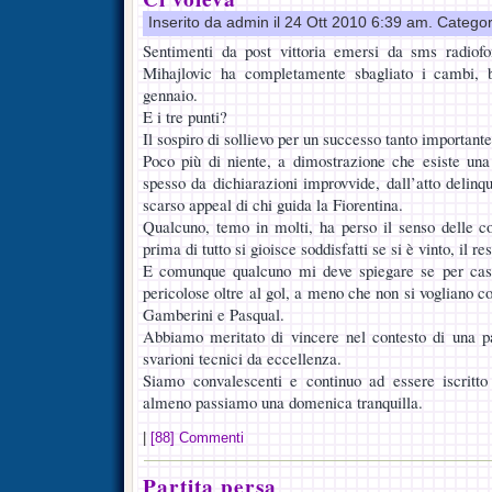
Inserito da admin il 24 Ott 2010 6:39 am. Catego
Sentimenti da post vittoria emersi da sms radiofon
Mihajlovic ha completamente sbagliato i cambi, 
gennaio.
E i tre punti?
Il sospiro di sollievo per un successo tanto important
Poco più di niente, a dimostrazione che esiste una 
spesso da dichiarazioni improvvide, dall’atto delinq
scarso appeal di chi guida la Fiorentina.
Qualcuno, temo in molti, ha perso il senso delle cos
prima di tutto si gioisce soddisfatti se si è vinto, il r
E comunque qualcuno mi deve spiegare se per caso 
pericolose oltre al gol, a meno che non si vogliano co
Gamberini e Pasqual.
Abbiamo meritato di vincere nel contesto di una par
svarioni tecnici da eccellenza.
Siamo convalescenti e continuo ad essere iscritto 
almeno passiamo una domenica tranquilla.
|
[88] Commenti
Partita persa