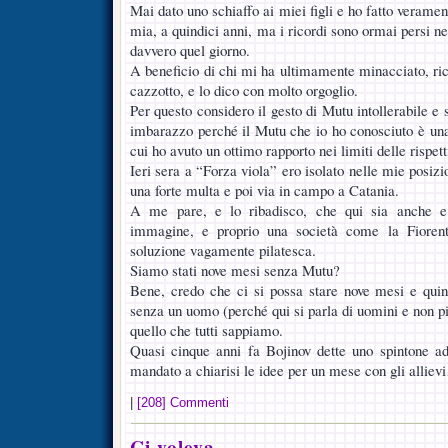
Mai dato uno schiaffo ai miei figli e ho fatto verament
mia, a quindici anni, ma i ricordi sono ormai persi 
davvero quel giorno.
A beneficio di chi mi ha ultimamente minacciato, ric
cazzotto, e lo dico con molto orgoglio.
Per questo considero il gesto di Mutu intollerabile e 
imbarazzo perché il Mutu che io ho conosciuto è una
cui ho avuto un ottimo rapporto nei limiti delle rispett
Ieri sera a “Forza viola” ero isolato nelle mie posizi
una forte multa e poi via in campo a Catania.
A me pare, e lo ribadisco, che qui sia anche e 
immagine, e proprio una società come la Fiorent
soluzione vagamente pilatesca.
Siamo stati nove mesi senza Mutu?
Bene, credo che ci si possa stare nove mesi e quind
senza un uomo (perché qui si parla di uomini e non p
quello che tutti sappiamo.
Quasi cinque anni fa Bojinov dette uno spintone 
mandato a chiarisi le idee per un mese con gli allie
|
[208] Commenti
Ci voleva