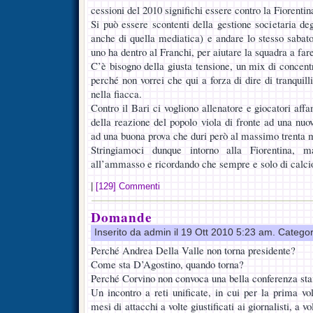
cessioni del 2010 significhi essere contro la Fiorentin
Si può essere scontenti della gestione societaria deg
anche di quella mediatica) e andare lo stesso sabato 
uno ha dentro al Franchi, per aiutare la squadra a far
C’è bisogno della giusta tensione, un mix di concentr
perché non vorrei che qui a forza di dire di tranquill
nella fiacca.
Contro il Bari ci vogliono allenatore e giocatori aff
della reazione del popolo viola di fronte ad una nuo
ad una buona prova che duri però al massimo trenta m
Stringiamoci dunque intorno alla Fiorentina, m
all’ammasso e ricordando che sempre e solo di calci
|
[129] Commenti
Domande
Inserito da admin il 19 Ott 2010 5:23 am. Catego
Perché Andrea Della Valle non torna presidente?
Come sta D’Agostino, quando torna?
Perché Corvino non convoca una bella conferenza s
Un incontro a reti unificate, in cui per la prima vo
mesi di attacchi a volte giustificati ai giornalisti, a