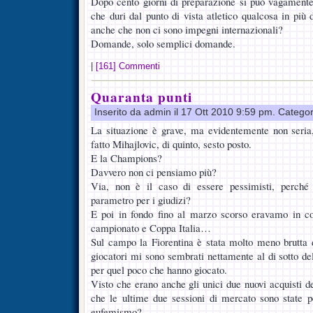
Dopo cento giorni di preparazione si può vagamente
che duri dal punto di vista atletico qualcosa in più d
anche che non ci sono impegni internazionali?
Domande, solo semplici domande.
|
[161] Commenti
Quaranta punti
Inserito da admin il 17 Ott 2010 9:59 pm. Catego
La situazione è grave, ma evidentemente non seria
fatto Mihajlovic, di quinto, sesto posto.
E la Champions?
Davvero non ci pensiamo più?
Via, non è il caso di essere pessimisti, perché
parametro per i giudizi?
E poi in fondo fino al marzo scorso eravamo in co
campionato e Coppa Italia…
Sul campo la Fiorentina è stata molto meno brutta d
giocatori mi sono sembrati nettamente al di sotto del
per quel poco che hanno giocato.
Visto che erano anche gli unici due nuovi acquisti d
che le ultime due sessioni di mercato sono state p
eufemismo?