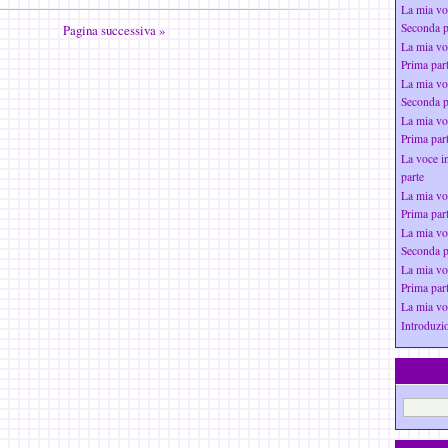
La mia vo
Seconda p
Pagina successiva »
La mia vo
Prima par
La mia vo
Seconda p
La mia vo
Prima par
La voce i
parte
La mia vo
Prima par
La mia vo
Seconda p
La mia vo
Prima par
La mia vo
Introduzio