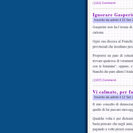
|
[111] Commenti
Ignorare Gasperi
Inserito da admin il 15 Set
Gasperini non ha l’ironia di
carisma
Ogni sua discesa al Franchi s
provinciali che insultano pes
Proporrei un paio di soluzi
trovare qualcosa di verament
con le femmine”, oppure, e f
bianchi che pare alleni l’Atal
|
[107] Commenti
Vi calmate, per f
Inserito da admin il 12 Set
Il mio concetto di democrazi
quello di far passare messag
Qualche volta è per distrazi
basta pensare che negli anni
pagando a volte prezzi consid