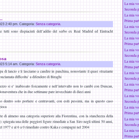
La mia vo
Seconda p
La mia vo
o…
Prima par
2023 2:40 pm. Categoria:
Senza categoria
.
La mia vo
e tutti sono dispiaciuti dell’addio del serbo ex Real Madrid ed Eintracht
Seconda p
La mia vo
Prima par
La mia vo
Seconda p
osa
La mia vo
2023 5:14 am. Categoria:
Senza categoria
.
Prima par
 di lancio e li lasciamo a candire in panchina, nonostante il quasi straziante
La mia vo
onclamata difficolta’ a difendere di Biraghi
Seconda p
La mia vo
zzo si e’ inabissato fisicamente e nell’intervallo non lo cambi con Duncan,
Prima par
onaventura che in due settimane pare invecchiato di dieci anni
La mia vo
no dentro solo portiere e centravanti, con esiti pessimi, ma in questo caso
Seconda p
gioca
La mia vo
Prima par
te di almeno una categoria superiore alla Fiorentina, con la stanchezza della
La mia vo
 spiegata una delle peggiori figure rimediate a San Siro negli ultimi 50 anni,
Seconda p
 del 1977 e al 6 a 0 rimediato contro Kaka e compagni nel 2004
La mia vo
Prima par