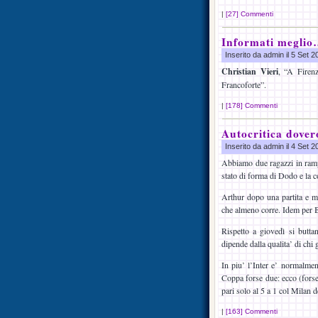
|
[27] Commenti
Informati megli
Inserito da admin il 5 Set 
Christian Vieri
, “A Firenz
Francoforte”.
|
[178] Commenti
Autocritica dover
Inserito da admin il 4 Set 
Abbiamo due ragazzi in rampa
stato di forma di Dodo e la c
Arthur dopo una partita e me
che almeno corre. Idem per B
Rispetto a giovedì si butta
dipende dalla qualita’ di chi 
In piu’ l’Inter e’ normalmen
Coppa forse due: ecco (forse)
pari solo al 5 a 1 col Milan
|
[163] Commenti