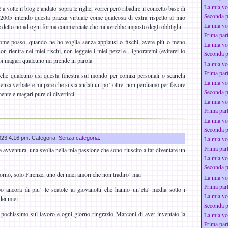
La mia vo
a volte il blog è andato sopra le righe, vorrei però ribadire il concetto base di
Seconda p
 2005 intendo questa piazza virtuale come qualcosa di extra rispetto al mio
La mia vo
e detto no ad ogni forma commerciale che mi avrebbe imposto degli obblighi
Prima par
ome posso, quando ne ho voglia senza applausi o fischi, avere più o meno
La mia vo
on rientra nei miei rischi, non leggete i miei pezzi e…ignoratemi (eviterei lo
Seconda p
oi magari qualcuno mi prende in parola
La mia vo
Prima par
che qualcuno usi questa finestra sul mondo per comizi personali o scarichi
La mia vo
nenza verbale e mi pare che si sia andati un po’ oltre: non perdiamo per favore
Seconda p
mente e magari pure di divertirci
La mia vo
Prima par
La mia vo
Seconda p
2023 4:16 pm. Categoria:
Senza categoria
.
La mia vo
Prima par
a avventura, una svolta nella mia passione che sono riuscito a far diventare un
La mia vo
Seconda p
iorno, solo Firenze, uno dei miei amori che non tradiro’ mai
La mia vo
Prima par
o ancora di piu’ le scatole ai giovanotti che hanno un’eta’ media sotto i
La mia vo
dei miei
Seconda p
pochissimo sul lavoro e ogni giorno ringrazio Marconi di aver inventato la
La mia vo
Prima par