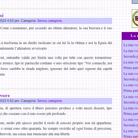
ni
 2023 4:53 pm. Categoria:
Senza categoria
.
 Conte e nemmeno, pur essendo un ottimo allenatore, la sua bravura e il suo
La 
i trasforma in un duello rusticano in cui lui fa la vittima e noi la figura dei
La mia vo
antemente l’allenatore avversario
La mia vo
Seconda p
oni, entrambe valide per finirla una volta per tutte con questo tormentone:
La mia vo
e ironico, tipo le parrucche contiane o uno striscione tipo “Voi comaschi, noi
Prima par
orse sarebbe la strada migliore, ignorare del tutto quel signore dai capelli
La mia vo
anta
Seconda p
La mia vo
Prima par
avore
La mia vo
 2023 5:52 pm. Categoria:
Senza categoria
.
Seconda p
a, di apertura verso il libero pensiero produce a volte mezzi disastri, tipo
La mia vo
gi che cozzano con il mio essere più profondo.
Prima par
La mia vo
one, molto più spesso perché il ruolo di censore proprio non mi appartiene,
Seconda p
, e ormai sono oltre quaranta, ho sempre resistito ad ogni forma di pressione,
La mia vo
erevoli, ma senza mai rinunciare alla mia libertà.
Prima par