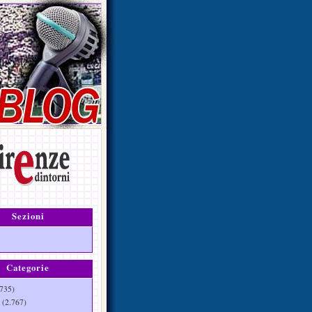
Sezioni
Categorie
735)
(2.767)