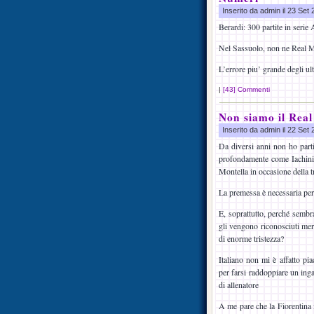
Inserito da admin il 23 Set
Berardi: 300 partite in serie 
Nel Sassuolo, non ne Real Ma
L’errore piu’ grande degli ul
|
[43] Commenti
Non siamo il Rea
Inserito da admin il 22 Set
Da diversi anni non ho partic
profondamente come Iachini,
Montella in occasione della t
La premessa è necessaria per
E, soprattutto, perché sembr
gli vengono riconosciuti meri
di enorme tristezza?
Italiano non mi è affatto pi
per farsi raddoppiare un inga
di allenatore
A me pare che la Fiorentina 