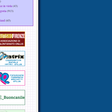
)
ce in viola
(43)
egoria
(913)
ized
(65)