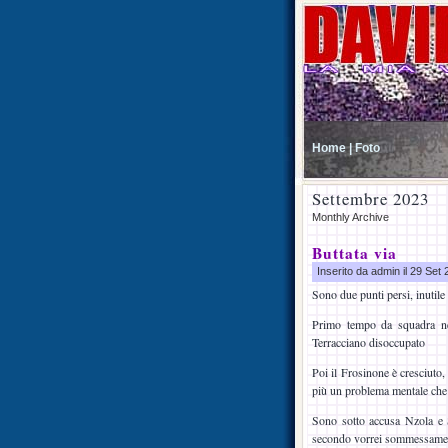
Home |
Foto
Settembre 2023
Monthly Archive
Buttata via
Inserito da admin il 29 Set
Sono due punti persi, inutile 
Primo tempo da squadra net
Terracciano disoccupato
Poi il Frosinone è cresciuto
più un problema mentale che 
Sono sotto accusa Nzola e S
secondo vorrei sommessamente