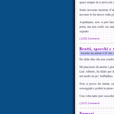
quasi sempre là ci arriva da s
Sento invocare mozioni d’aff
nessuno lo ha messo sulla gra
Aspettiamo, non si può fare 
porta, ma non credo sia mai 
segnato
|
[135] Commenti
Brutti, sporchi e 
Inserito da admin il 25 Set
Ho delle idee che non cond
Mi piacciono da morire i gioc
Luis Alberto, ho tifato per 
nel modo un po’ truffaldino,
Non ci posso far niente, ca
sorseggiati e goduti in pieno 
Una volta tanto può succeder
|
[127] Commenti
Numeri