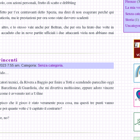
Firenze
(3
olo, con azioni personali, frutto di scatto e dribbling
La mia vo
etto per l’ex centravanti dello Spezia, ma direi di non esagerare perché qui
Senza cat
ticola, ma le prestazioni per ora sono state davvero scadenti
Storia
(1)
Uncategor
altro, e lo stesso vale anche per Beltran, che per ora ha tirato due volte in
accaduto che in nove partite ufficiali i due attaccanti viola non abbiano mai
vincenti
 2023 7:55 am. Categoria:
Senza categoria
.
ivido…
atori tecnici, da Rivera a Baggio per finire a Totti e scendendo parecchio oggi
il Barcellona di Guardiola, che mi divertiva moltissimo, eppure adoro vincere
 come è avvenuto ieri a Udine
pisco che il gioco è stato veramente poca cosa, ma questi tre punti vanno
e poi quante volte c’è capitato il contrario?
e, no?