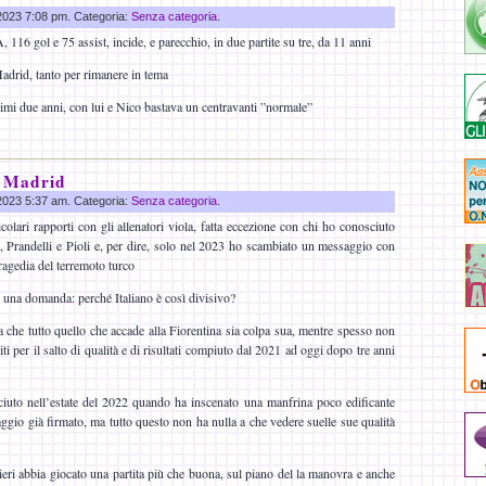
 2023 7:08 pm. Categoria:
Senza categoria
.
A, 116 gol e 75 assist, incide, e parecchio, in due partite su tre, da 11 anni
drid, tanto per rimanere in tema
timi due anni, con lui e Nico bastava un centravanti ”normale”
l Madrid
 2023 5:37 am. Categoria:
Senza categoria
.
olari rapporti con gli allenatori viola, fatta eccezione con chi ho conosciuto
 Prandelli e Pioli e, per dire, solo nel 2023 ho scambiato un messaggio con
ragedia del terremoto turco
 una domanda: perché Italiano è così divisivo?
a che tutto quello che accade alla Fiorentina sia colpa sua, mentre spesso non
ti per il salto di qualità e di risultati compiuto dal 2021 ad oggi dopo tre anni
aciuto nell’estate del 2022 quando ha inscenato una manfrina poco edificante
ggio già firmato, ma tutto questo non ha nulla a che vedere suelle sue qualità
ieri abbia giocato una partita più che buona, sul piano del la manovra e anche