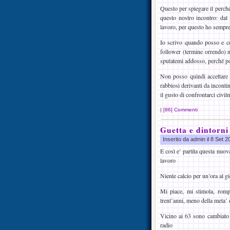
Questo per spiegare il perché 
questo nostro incontro: dal
lavoro, per questo ho sempr
Io scrivo quando posso e c
follower (termine orrendo) n
sputatemi addosso, perché p
Non posso quindi accettare 
rabbiosi derivanti da inconti
il gusto di confrontarci civil
|
[86] Commenti
Guetta e dintorni
Inserito da admin il 8 Set 
E così e’ partita questa nuov
lavoro
Niente calcio per un’ora al g
Mi piace, mi stimola, romp
trent’anni, meno della meta’ 
Vicino ai 63 sono cambiato 
radio