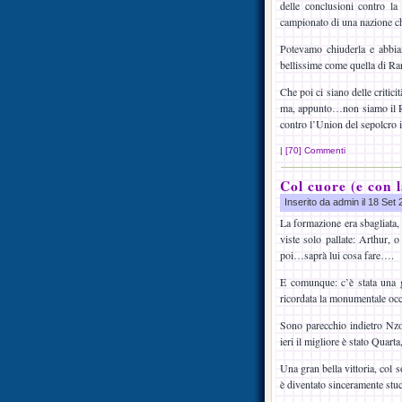
delle conclusioni contro la
campionato di una nazione ch
Potevamo chiuderla e abbiamo
bellissime come quella di Ra
Che poi ci siano delle critic
ma, appunto…non siamo il Re
contro l’Union del sepolcro
|
[70] Commenti
Col cuore (e con l
Inserito da admin il 18 Set
La formazione era sbagliata,
viste solo pallate: Arthur, 
poi…saprà lui cosa fare….
E comunque: c’è stata una gr
ricordata la monumentale oc
Sono parecchio indietro Nzo
ieri il migliore è stato Qua
Una gran bella vittoria, col so
è diventato sinceramente stu