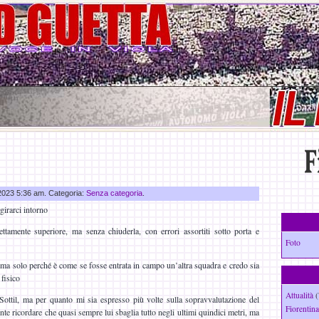
 2023 5:36 am. Categoria:
Senza categoria
.
girarci intorno
tamente superiore, ma senza chiuderla, con errori assortiti sotto porta e
Foto
, ma solo perché è come se fosse entrata in campo un’altra squadra e credo sia
fisico
Attualità
(
ottil, ma per quanto mi sia espresso più volte sulla sopravvalutazione del
Fiorentina
 ricordare che quasi sempre lui sbaglia tutto negli ultimi quindici metri, ma