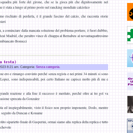
 squadra più forte del girone, che se la gioca più che dignitosamente nel
e è stata a lungo al primo posto nel rancking mondiale calcistico
 rischiato di perderla, è il grande fascino del calcio, che racconta storie
nieri
ità, a cominciare dalla mancata soluzione del problema-portiere, è fuori dubbio,
al Madrid, che peraltro vince di chiappa al Bernabeu al novantaquattresimo
 imbiancato Bonucci
a testa)
 2023 8:21 am. Categoria:
Senza categoria
.
 ne ero e rimango convinto perché senza regista e nei primi 34 minuti si sono
o Lopez, sono indispensabili, poi certo Italiano ne capisce molto più di me e
ande reazione e alla fine il successo è meritato, perché oltre ai tre gol va
casione sprecata da Gonzalez
la ed inspiegabilmente, visto il fisico non proprio imponente, Dodo, mentre
rta, seguito da Duncan e Kouame
lito siparietto finale di Gasperini, ormai siamo alla replica della replica e tutto
cchevole