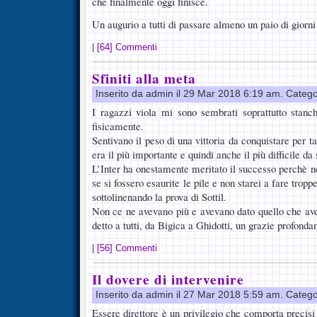
che finalmente oggi finisce.
Un augurio a tutti di passare almeno un paio di giorni 
|
[64] Commenti
Sfiniti alla meta
Inserito da admin il 29 Mar 2018 6:19 am. Catego
I ragazzi viola mi sono sembrati soprattutto stanc
fisicamente.
Sentivano il peso di una vittoria da conquistare per ta
era il più importante e quindi anche il più difficile d
L’Inter ha onestamente meritato il successo perchè 
se si fossero esaurite le pile e non starei a fare troppe
sottolinenando la prova di Sottil.
Non ce ne avevano più e avevano dato quello che ave
detto a tutti, da Bigica a Ghidotti, un grazie profonda
|
[56] Commenti
Il dovere di intervenire
Inserito da admin il 27 Mar 2018 5:59 am. Catego
Essere direttore è un privilegio che comporta precis