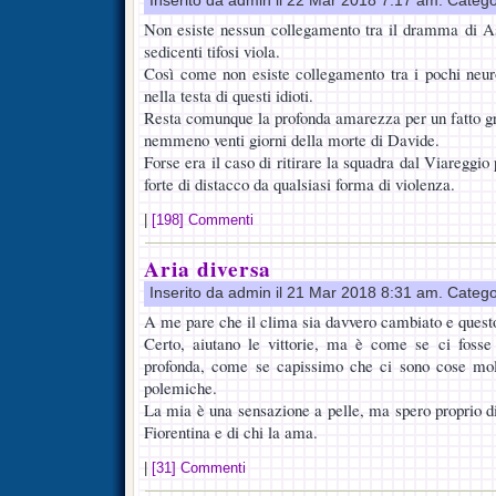
Inserito da admin il 22 Mar 2018 7:17 am. Catego
Non esiste nessun collegamento tra il dramma di Asto
sedicenti tifosi viola.
Così come non esiste collegamento tra i pochi neuro
nella testa di questi idioti.
Resta comunque la profonda amarezza per un fatto g
nemmeno venti giorni della morte di Davide.
Forse era il caso di ritirare la squadra dal Viareggio
forte di distacco da qualsiasi forma di violenza.
|
[198] Commenti
Aria diversa
Inserito da admin il 21 Mar 2018 8:31 am. Catego
A me pare che il clima sia davvero cambiato e questo 
Certo, aiutano le vittorie, ma è come se ci fosse
profonda, come se capissimo che ci sono cose molt
polemiche.
La mia è una sensazione a pelle, ma spero proprio di
Fiorentina e di chi la ama.
|
[31] Commenti