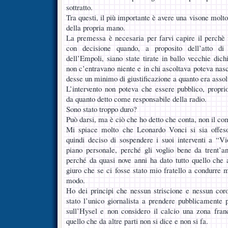
sottratto.
Tra questi, il più importante è avere una visone molt
della propria mano.
La premessa è necesaria per farvi capire il perchè v
con decisione quando, a proposito dell’atto di
dell’Empoli, siano state tirate in ballo vecchie dich
non c’entravano niente e in chi ascoltava poteva nas
desse un minimo di giustificazione a quanto era assol
L’intervento non poteva che essere pubblico, propr
da quanto detto come responsabile della radio.
Sono stato troppo duro?
Può darsi, ma è ciò che ho detto che conta, non il co
Mi spiace molto che Leonardo Vonci si sia offeso
quindi deciso di sospendere i suoi interventi a “V
piano personale, perché gli voglio bene da trent’an
perché da quasi nove anni ha dato tutto quello che
giuro che se ci fosse stato mio fratello a condurre 
modo.
Ho dei principi che nessun striscione e nessun cor
stato l’unico giornalista a prendere pubblicamente p
sull’Hysel e non considero il calcio una zona fran
quello che da altre parti non si dice e non si fa.