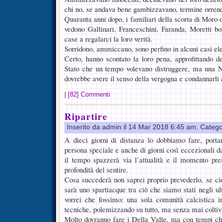
chi no, se andava bene gambizzavano, termine orren
Quaranta anni dopo, i familiari della scorta di Moro 
vedono Gallinari, Franceschini, Faranda, Moretti bor
case a regalarci la loro verità.
Sorridono, ammiccano, sono perfino in alcuni casi ele
Certo, hanno scontato la loro pena, approfittando d
Stato che un tempo volevano distruggere, ma una 
dovrebbe avere il senso della vergogna e condannarli a
|
[82] Commenti
Ripartire
Inserito da admin il 14 Mar 2018 6:45 am. Catego
A dieci giorni di distanza lo dobbiamo fare, porta
persona speciale e anche di giorni così eccezionali 
il tempo spazzerà via l’attualità e il momento pre
profondità del sentire.
Cosa succederà non saprei proprio prevederlo, se c
sarà uno spartiacque tra ciò che siamo stati negli u
vorrei che fossimo: una sola comunità calcistica in
tecniche, polemizzando su tutto, ma senza mai coltivar
Molto dovranno fare i Della Valle, ma con tempi che