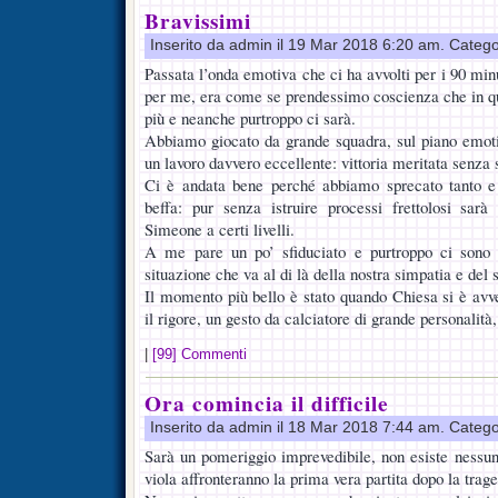
Bravissimi
Inserito da admin il 19 Mar 2018 6:20 am. Catego
Passata l’onda emotiva che ci ha avvolti per i 90 min
per me, era come se prendessimo coscienza che in q
più e neanche purtroppo ci sarà.
Abbiamo giocato da grande squadra, sul piano emotiv
un lavoro davvero eccellente: vittoria meritata senza
Ci è andata bene perché abbiamo sprecato tanto e
beffa: pur senza istruire processi frettolosi sarà
Simeone a certi livelli.
A me pare un po’ sfiduciato e purtroppo ci sono 
situazione che va al di là della nostra simpatia e del
Il momento più bello è stato quando Chiesa si è avve
il rigore, un gesto da calciatore di grande personalità
|
[99] Commenti
Ora comincia il difficile
Inserito da admin il 18 Mar 2018 7:44 am. Catego
Sarà un pomeriggio imprevedibile, non esiste nessu
viola affronteranno la prima vera partita dopo la trage