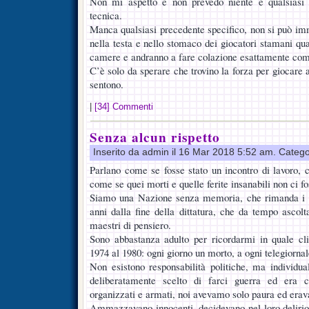
Non mi aspetto e non prevedo niente e qualsiasi 
tecnica.
Manca qualsiasi precedente specifico, non si può i
nella testa e nello stomaco dei giocatori stamani qu
camere e andranno a fare colazione esattamente com
C’è solo da sperare che trovino la forza per giocare
sentono.
|
[34] Commenti
Senza alcun rispetto
Inserito da admin il 16 Mar 2018 5:52 am. Catego
Parlano come se fosse stato un incontro di lavoro, c
come se quei morti e quelle ferite insanabili non ci fo
Siamo una Nazione senza memoria, che rimanda i f
anni dalla fine della dittatura, che da tempo ascolta
maestri di pensiero.
Sono abbastanza adulto per ricordarmi in quale c
1974 al 1980: ogni giorno un morto, a ogni telegiornal
Non esistono responsabilità politiche, ma individu
deliberatamente scelto di farci guerra ed era 
organizzati e armati, noi avevamo solo paura ed erav
Ammazzavano innocenti, decidevano nel loro delirio 