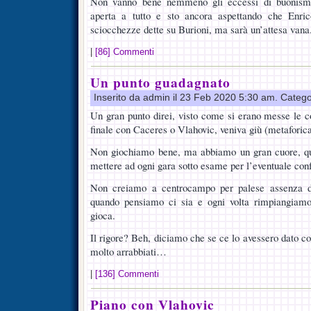
Non vanno bene nemmeno gli eccessi di buonismo 
aperta a tutto e sto ancora aspettando che Enri
sciocchezze dette su Burioni, ma sarà un’attesa vana
|
[86] Commenti
Un punto guadagnato
Inserito da admin il 23 Feb 2020 5:30 am. Catego
Un gran punto direi, visto come si erano messe le c
finale con Caceres o Vlahovic, veniva giù (metaforica
Non giochiamo bene, ma abbiamo un gran cuore, que
mettere ad ogni gara sotto esame per l’eventuale con
Non creiamo a centrocampo per palese assenza d
quando pensiamo ci sia e ogni volta rimpiangiamo
gioca.
Il rigore? Beh, diciamo che se ce lo avessero dato 
molto arrabbiati…
|
[136] Commenti
Piano con Vlahovic