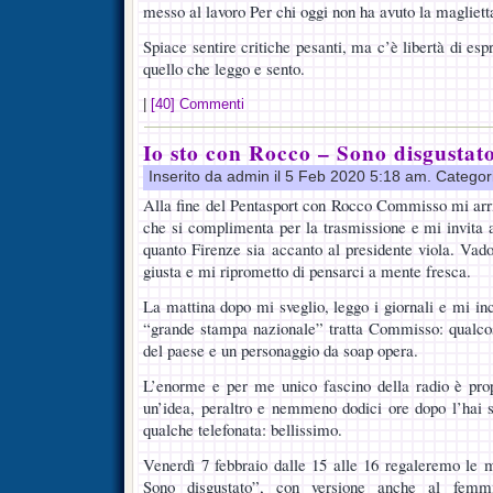
messo al lavoro Per chi oggi non ha avuto la maglietta
Spiace sentire critiche pesanti, ma c’è libertà di esp
quello che leggo e sento.
|
[40] Commenti
Io sto con Rocco – Sono disgustat
Inserito da admin il 5 Feb 2020 5:18 am. Categor
Alla fine del Pentasport con Rocco Commisso mi arri
che si complimenta per la trasmissione e mi invita 
quanto Firenze sia accanto al presidente viola. Vad
giusta e mi riprometto di pensarci a mente fresca.
La mattina dopo mi sveglio, leggo i giornali e mi in
“grande stampa nazionale” tratta Commisso: qualco
del paese e un personaggio da soap opera.
L’enorme e per me unico fascino della radio è propr
un’idea, peraltro e nemmeno dodici ore dopo l’hai s
qualche telefonata: bellissimo.
Venerdì 7 febbraio dalle 15 alle 16 regaleremo le 
Sono disgustato”, con versione anche al femmi