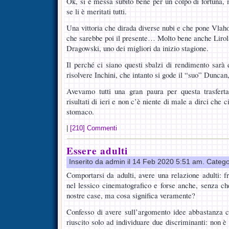
Ok, si è messa subito bene per un colpo di fortuna, m
se li è meritati tutti.
Una vittoria che dirada diverse nubi e che pone Vlahov
che sarebbe poi il presente… Molto bene anche Lirola,
Dragowski, uno dei migliori da inizio stagione.
Il perché ci siano questi sbalzi di rendimento sarà
risolvere Inchini, che intanto si gode il “suo” Duncan
Avevamo tutti una gran paura per questa trasferta
risultati di ieri e non c’è niente di male a dirci che 
stomaco.
|
[210] Commenti
Essere adulti
Inserito da admin il 14 Feb 2020 5:51 am. Catego
Comportarsi da adulti, avere una relazione adulti: f
nel lessico cinematografico e forse anche, senza c
nostre case, ma cosa significa veramente?
Confesso di avere sull’argomento idee abbastanza 
riuscito solo ad individuare due discriminanti: non 