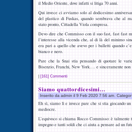
il Medio Oriente, dove infatti si litiga 70 anni.
Qui invece ci avviamo solo al dodicesimo anniversa
del plastico di Fuskas, quando sembrava che al m
stato pronto, Cittadella Viola compresa.
Devo dire che Commisso con il suo fast, fast fast m
l’interesse alla vicenda che, al di là del minimo sin
era pari a quello che avevo per i balletti quando c’
bianco e nero.
Pare che la Snai stia pensando di quotare le varie
Bisenzio, Franchi, New York…. e sinceramente non
|
[161] Commenti
Siamo quattordicesimi…
Inserito da admin il 9 Feb 2020 7:56 am. Categor
Eh sì, siamo lì e invece pare che si stia giocando u
mediocre.
L’equivoco si chiama Rocco Commisso: è talmente tr
impegno e tanti soldi che ci aiuta a pensare ad un fu