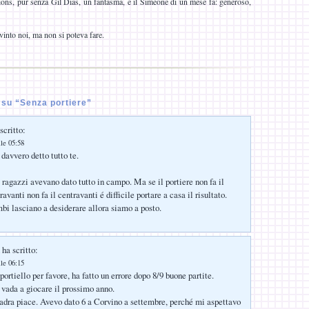
ons, pur senza Gil Dias, un fantasma, e il Simeone di un mese fa: generoso,
vinto noi, ma non si poteva fare.
su “Senza portiere”
scritto:
lle 05:58
davvero detto tutto te.
 ragazzi avevano dato tutto in campo. Ma se il portiere non fa il
ravanti non fa il centravanti é difficile portare a casa il risultato.
mbi lasciano a desiderare allora siamo a posto.
ha scritto:
lle 06:15
ortiello per favore, ha fatto un errore dopo 8/9 buone partite.
vada a giocare il prossimo anno.
dra piace. Avevo dato 6 a Corvino a settembre, perché mi aspettavo