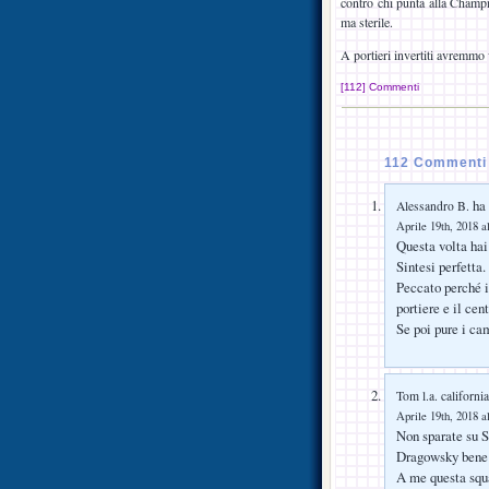
contro chi punta alla Champi
ma sterile.
A portieri invertiti avremmo 
[112] Commenti
112 Commenti 
ha 
Alessandro B.
Aprile 19th, 2018 a
Questa volta hai 
Sintesi perfetta.
Peccato perché i
portiere e il cent
Se poi pure i ca
Tom l.a. california
Aprile 19th, 2018 a
Non sparate su Sp
Dragowsky bene 
A me questa squa