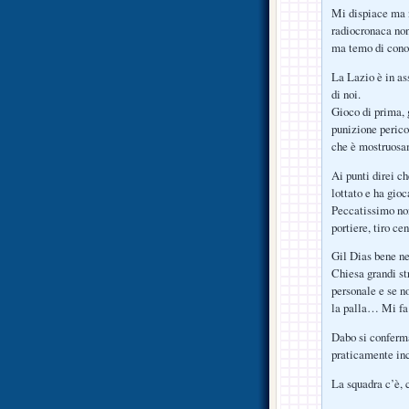
Mi dispiace ma n
radiocronaca non
ma temo di cono
La Lazio è in as
di noi.
Gioco di prima, 
punizione perico
che è mostruosa
Ai punti direi c
lottato e ha gioc
Peccatissimo non
portiere, tiro cen
Gil Dias bene ne
Chiesa grandi st
personale e se no
la palla… Mi fa
Dabo si conferma
praticamente in
La squadra c’è, 