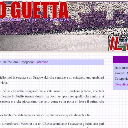
 2018 5:51 am. Categoria:
Fiorentina
.
Data inse
giovedì, 
tiello, poi la seratacca di Dragowski, che sembrava un estraneo, uno qualsiasi
Categoria
 viola.
Fiorentina
chi pensa che abbia esagerato nelle valutazioni sul portiere polacco, che farà
 (peggio è obiettivamente dura), ma devo sempre dire quello che sento e vi
nsazione era che giocassimo davvero come se in porta ci fosse il primo che
evitabili, c’è stata la paura con cui si muovevano quelli davanti a lui.
 straordinario Veretout e a un Chiesa scintillante l’avevamo giocata alla pari