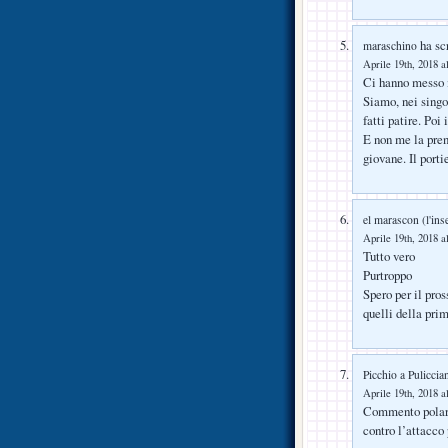
ha scr
maraschino
Aprile 19th, 2018 a
Ci hanno messo i
Siamo, nei singo
fatti patire. Poi 
E non me la pre
giovane. Il porti
el marascon (l'ins
Aprile 19th, 2018 a
Tutto vero
Purtroppo
Spero per il pro
quelli della pri
Picchio a Puliccia
Aprile 19th, 2018 a
Commento polariz
contro l’attacco