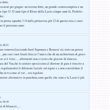
o forte.
iocatori per giugno: un terzino forte, un grande centrocampista e un
 tipo 31 32 anni tipo il Klose della Lazio cinque anni fa. Perfetto
kic.
in prima squadra 3 /4 dalla primavera più 12 di questa rosa e sarei
er il prossimo anno
lle 06:21
re tornover,lasciando fuori Saponara e Benassi sia stato un grosso
pur con i suoi limiti fisici,è l’unico che dà un architettura di gioco
se si è visto…..altrimenti non ci resta che giocare di rimessa.
za del Var,che lo aiutato spessissimo,il diretore di gara è riuscito a
 regolamento) il difensore laziale sul rigore e a non convalidare il
he,in tv,come al var…era regolare.
 nostre alternative in panchina,sono quelle che sono e la Lazio è più
:
lle 06:30
i di bilancio….