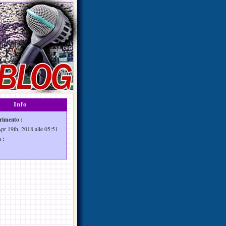
Info
rimento :
Apr 19th, 2018 alle 05:51
 :