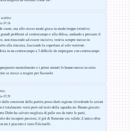
scritto:
lle 07:18
e cuore, ma allo stesso modo gioca in modo troppo istintivo.
o grandi problemi al centrocampo e alla difesa, andando a pressare il
inee, non riuscendo ad essere incisivo, veniva sempre messo in
retto alla rincorsa, lasciando la copertura al solo veretout.
sta in un centrocampo a 3 difficile da impiegare con centrocampo
impreparato mentalmente e i primi minuti lo hanno messo in seria
pire se riesce a reagire per Sassuolo
tto:
lle 07:29
i dalle emozioni della partita posso darti ragione (rivedendo le azioni
on è totalmente vero) però sul resto della squadra no. Hanno giocato
orte Dabo ha salvato migliaia di palle era da tutte le parti,
to dei recuperi preziosi, il gol di Simeone era valido. L’unico oltre
on mi è piaciuto è stato Falcinelli.