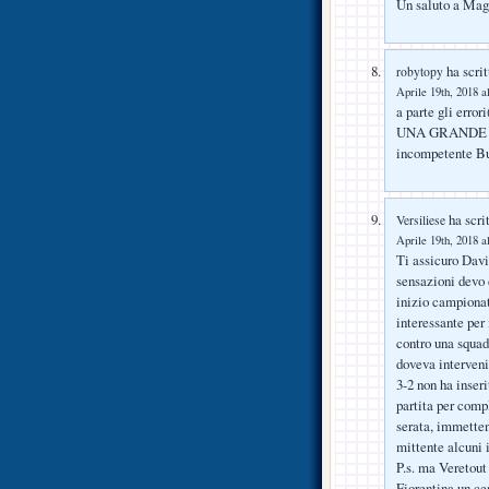
Un saluto a Magi
ha scrit
robytopy
Aprile 19th, 2018 a
a parte gli error
UNA GRANDE FIO
incompetente Bu
ha scrit
Versiliese
Aprile 19th, 2018 a
Ti assicuro David
sensazioni devo 
inizio campionat
interessante per 
contro una squad
doveva interveni
3-2 non ha inser
partita per compl
serata, immetten
mittente alcuni 
P.s. ma Veretout 
Fiorentina un ce