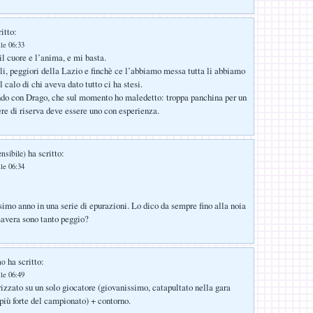
itto:
lle 06:33
l cuore e l’anima, e mi basta.
li, peggiori della Lazio e finchè ce l’abbiamo messa tutta li abbiamo
il calo di chi aveva dato tutto ci ha stesi.
ndo con Drago, che sul momento ho maledetto: troppa panchina per un
ere di riserva deve essere uno con esperienza.
ha scritto:
ensibile)
lle 06:34
ssimo anno in una serie di epurazioni. Lo dico da sempre fino alla noia
mavera sono tanto peggio?
ha scritto:
no
lle 06:49
zato su un solo giocatore (giovanissimo, catapultato nella gara
 più forte del campionato) + contorno.