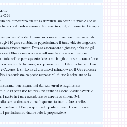
ritto:
lle 07:31
rità che dimostrano quanto la fiorentina sia costruita male e che da
 in teoria dovrebbe essere alla stesso tuo pari, al momento ti è sopra
blema portiere è sorto di nuovo mostrando come non ci sia niente di
lo ogNi 10 gare combina la paperissima e il tanto chiesto dragowski
e minimamente pronto. Doveva esserandato a giocare, abbiamo già
ezzare. Oltre a questo si vede nettamente come non ci sia una
as falcinelli e pure eysseric (che tanto ha già dimostrato tanto fumo
osto nonostante la panza) non possono starci. Gli altri fanno entrare
e Caceres. E si ritorna al discorso di prima ovvero il Gap evidente
. Pioli secondo me ha poche responsabilità, non è colpa sua se la
a.
a insomma; non impara mai dai suoi errori e fragilissima
ie se in porta non hai nessuno, tanto da essere 3 volte davanti e
ta. 1 punto in 2 gare quando me ne aspettavo almeno 3/4.
ulla terra a dimostrazione di quanto sia inutile fare tabelle.
ole puntare all Europa spero nel 6 posto altrimenti confermare l 8
to i preliminari rovinamo solo la.preparazione