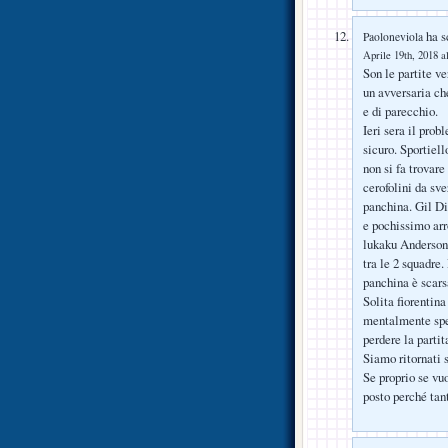
ha sc
Paoloneviola
Aprile 19th, 2018 a
Son le partite ve
un avversaria che
e di parecchio.
Ieri sera il pro
sicuro. Sportiel
non si fa trovar
cerofolini da sv
panchina. Gil Di
e pochissimo arr
lukaku Anderson 
tra le 2 squadre
panchina è scars
Solita fiorentin
mentalmente spec
perdere la parti
Siamo ritornati s
Se proprio se vu
posto perché tan