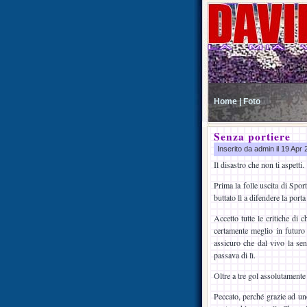
Home |
Foto
Senza portiere
Inserito da admin il 19 Apr
Il disastro che non ti aspetti.
Prima la folle uscita di Spor
buttato lì a difendere la porta
Accetto tutte le critiche di 
certamente meglio in futuro
assicuro che dal vivo la se
passava di lì.
Oltre a tre gol assolutamente 
Peccato, perché grazie ad uno