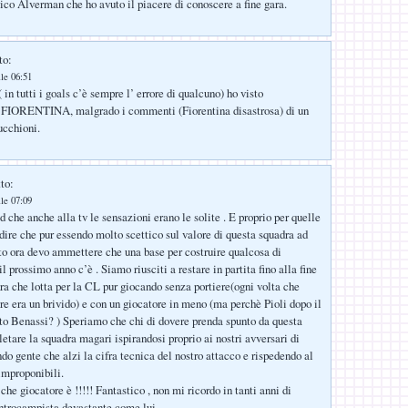
co Alverman che ho avuto il piacere di conoscere a fine gara.
to:
lle 06:51
i( in tutti i goals c’è sempre l’ errore di qualcuno) ho visto
RENTINA, malgrado i commenti (Fiorentina disastrosa) di un
cchioni.
to:
lle 07:09
 che anche alla tv le sensazioni erano le solite . E proprio per quelle
dire che pur essendo molto scettico sul valore di questa squadra ad
o ora devo ammettere che una base per costruire qualcosa di
il prossimo anno c’è . Siamo riusciti a restare in partita fino alla fine
ra che lotta per la CL pur giocando senza portiere(ogni volta che
re era un brivido) e con un giocatore in meno (ma perchè Pioli dopo il
ito Benassi? ) Speriamo che chi di dovere prenda spunto da questa
etare la squadra magari ispirandosi proprio ai nostri avversari di
do gente che alzi la cifra tecnica del nostro attacco e rispedendo al
improponibili.
che giocatore è !!!!! Fantastico , non mi ricordo in tanti anni di
ntrocampista devastante come lui .