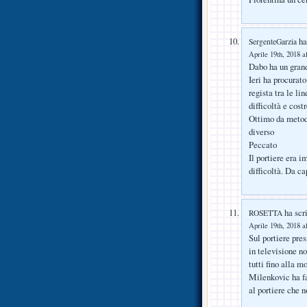
ha 
SergenteGarzia
Aprile 19th, 2018 a
Dabo ha un grand
Ieri ha procurat
regista tra le l
difficoltà e cost
Ottimo da metodi
diverso
Peccato
Il portiere era 
difficoltà. Da ca
ha scri
ROSETTA
Aprile 19th, 2018 a
Sul portiere pres
in televisione n
tutti fino alla m
Milenkovic ha fat
al portiere che n