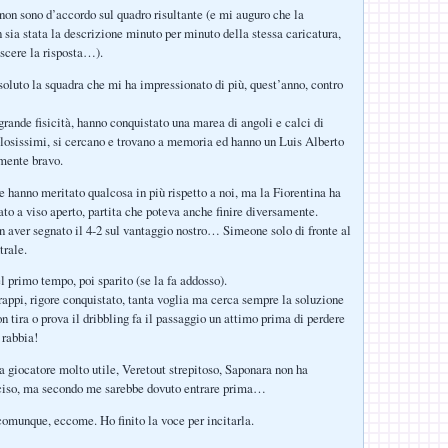
on sono d’accordo sul quadro risultante (e mi auguro che la
 sia stata la descrizione minuto per minuto della stessa caricatura,
scere la risposta…).
soluto la squadra che mi ha impressionato di più, quest’anno, contro
grande fisicità, hanno conquistato una marea di angoli e calci di
losissimi, si cercano e trovano a memoria ed hanno un Luis Alberto
mente bravo.
he hanno meritato qualcosa in più rispetto a noi, ma la Fiorentina ha
ato a viso aperto, partita che poteva anche finire diversamente.
 aver segnato il 4-2 sul vantaggio nostro… Simeone solo di fronte al
trale.
l primo tempo, poi sparito (se la fa addosso).
rappi, rigore conquistato, tanta voglia ma cerca sempre la soluzione
n tira o prova il dribbling fa il passaggio un attimo prima di perdere
 rabbia!
 giocatore molto utile, Veretout strepitoso, Saponara non ha
ciso, ma secondo me sarebbe dovuto entrare prima…
comunque, eccome. Ho finito la voce per incitarla.