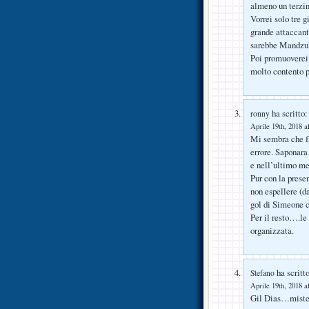
almeno un terzin
Vorrei solo tre g
grande attaccante
sarebbe Mandzu
Poi promuoverei 
molto contento p
ha scritto:
ronny
Aprile 19th, 2018 a
Mi sembra che fa
errore. Saponara…
e nell’ultimo me
Pur con la presen
non espellere (da
gol di Simeone c
Per il resto….le
organizzata.
ha scritto
Stefano
Aprile 19th, 2018 a
Gil Dias…mister