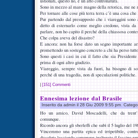
ustionati, questo no, è un atto contronatura.
Sono in mezzo al mare magno della retorica, me ne r
Per tornare alle cose più terra terra c’è una cosa che
Pur partendo dal presupposto che i viareggini sono 
dirtto di esternarlo come meglio credono, vista da 
parlare, non ho capito il perché della chiassosa conte
Che colpa aveva del disastro?
E ancora: non ha forse dato un segno importante ar
promettendo un sostegno concreto a chi ha perso tutt
Sono questi i casi in cui il fatto che sia President
prima di ogni altro giudizio.
Viareggio, sempre vista da fuori, ha bisogno di soli
perché di una tragedia, non di speculazioni politiche.
|
[151] Commenti
Ennesima lezione dal Brasile
Inserito da admin il 28 Giu 2009 9:55 pm. Catego
Ho un amico, David Moscadelli, che da trent’a
comunque.
Ricordo ancora gli sberleffi che subì il 5 luglio del 19
Vincemmo una partita epica ed irripetibile, contr
dissoluta lasciando comunque inalterato il fascino em