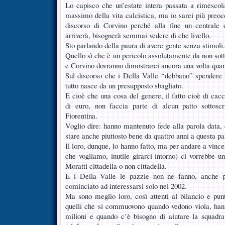
Lo capisco che un’estate intera passata a rimescolar
massimo della vita calcistica, ma io sarei più preoc
discorso di Corvino perché alla fine un centrale 
arriverà, bisognerà semmai vedere di che livello.
Sto parlando della paura di avere gente senza stimoli.
Quello sì che è un pericolo assolutamente da non sotto
e Corvino dovranno dimostrarci ancora una volta quan
Sul discorso che i Della Valle “debbano” spendere 
tutto nasce da un presupposto sbagliato.
E cioè che una cosa del genere, il fatto cioè di cacc
di euro, non faccia parte di alcun patto sottos
Fiorentina.
Voglio dire: hanno mantenuto fede alla parola data, 
stare anche piuttosto bene da quattro anni a questa pa
Il loro, dunque, lo hanno fatto, ma per andare a vince
che vogliamo, inutile girarci intorno) ci vorrebbe u
Moratti cittadella o non cittadella.
E i Della Valle le pazzie non ne fanno, anche p
cominciato ad interessarsi solo nel 2002.
Ma sono meglio loro, così attenti al bilancio e punt
quelli che si commuovono quando vedono viola, hann
milioni e quando c’è bisogno di aiutare la squadr