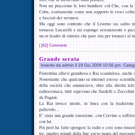
Non mi piacciono le loro bandiere col Che, con la f
Cuba, esattamente come non sopporto le croci celtich
e fascisti dei veronesi.
Ma oggi sono contento che il Livorno sia salito 
tornasse Lucarelli e mi espongo serenamente e pa
un ex leader di sinistra che pare stia per tornare) al 
|
[62] Commenti
Grande serata
Inserito da admin il 19 Giu 2009 10:56 pm. Categ
Fiorentina allievi grandiosa e Rai scandalosa, anche
Nonostante che qualcuno su internet avesse scientifi
della società che annunciava, oltre alla diretta tel
radiocronaca, tutti sapevano che Sardelli e Zoccolini
da Pagani.
La Rai invece niente, in linea con la tradizion
pallavolo…
E’ stata una grande emozione, con Corvino a soffrire 
con lui.
Poi però ha fatto spengere la radio e così sono rimast
tre, quattro minuti dalla fine avevo paura del pareggio