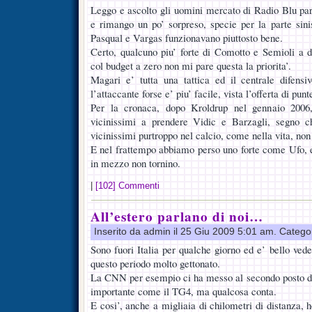
Leggo e ascolto gli uomini mercato di Radio Blu parl
e rimango un po’ sorpreso, specie per la parte sini
Pasqual e Vargas funzionavano piuttosto bene.
Certo, qualcuno piu’ forte di Comotto e Semioli a 
col budget a zero non mi pare questa la priorita’.
Magari e’ tutta una tattica ed il centrale difensi
l’attaccante forse e’ piu’ facile, vista l’offerta di pun
Per la cronaca, dopo Kroldrup nel gennaio 2006,
vicinissimi a prendere Vidic e Barzagli, segno 
vicinissimi purtroppo nel calcio, come nella vita, non
E nel frattempo abbiamo perso uno forte come Ufo, e’ 
in mezzo non tornino.
|
[102] Commenti
All’estero parlano di noi…
Inserito da admin il 25 Giu 2009 5:01 am. Catego
Sono fuori Italia per qualche giorno ed e’ bello ved
questo periodo molto gettonato.
La CNN per esempio ci ha messo al secondo posto del
importante come il TG4, ma qualcosa conta.
E cosi’, anche a migliaia di chilometri di distanza, h