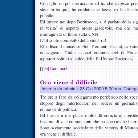
Consiglio un po’ corrucciato ed io, che capisco poco
siete in tempo), ho creduto che fosse per la disastr
pubblici.
Ed invece no: dopo Berlusconi, si é parlato della si
in verita’ di aspetto molto gradevole, ma che ma
immaginato di finire sulla CNN.
E’ il solito complotto della sinistrra!
Ribadisco il concetto: Fini, Tremonti, Casini, salvate
consegnare l’Italia a quei comunistacci di Fran
agitatori politici al soldo della fu Unione Sovietica).
|
[95] Commenti
Ora viene il difficile
Inserito da admin il 23 Giu 2009 5:00 am. Catego
Tre ore a fare da collegamento periferico nello spec
stupore degli interlocutori nel vedere un giornali
domande di politica.
Ed invece a me piace molto differenziare, considera
insieme di vasi comunicanti che possono anche intera
Sono ovviamente soddisfatto della vittoria di Matte
ora viene il difficile.