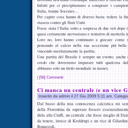
Infatti poi ci precipitammo a comprare i campioni 
Italia, tranne Socrates…
Per capire cosa hanno di diverso basta vedere la fin
stasera contro gli Stati Uniti.
Fosse stata l’Italia sotto a sorpresa di due reti dop
quasi certamente nervosismo e tentativo di metterla in
Loro no, loro hanno continuato a giocare come s
pensando al calcio nella sua accezione più bella
vincendo meritatamente la partita.
Una partita del Brasile è sempre un evento, anche 
credo che dovremmo imparare tutti qualcosa dall
abbiamo solo un titolo mondiale in meno).
|
[56] Commenti
Ci manca un centrale (e un vice G
Inserito da admin il 27 Giu 2009 5:11 am. Catego
Dal basso della mia conoscenza calcistica mi sem
della Fiorentina da superare fossero essenzialment
dirla alla Ciuffi, un centrale che fosse meglio di D
da tenere, invece di Kroldrup) e un vice di Gilardino
Bonazzoli.