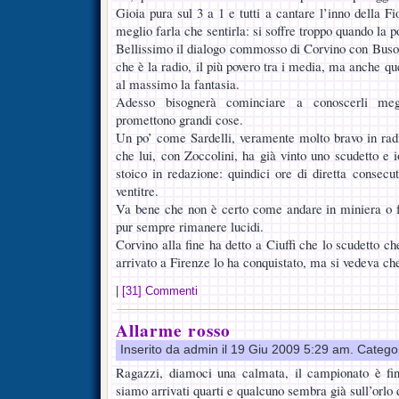
Gioia pura sul 3 a 1 e tutti a cantare l’inno della F
meglio farla che sentirla: si soffre troppo quando la po
Bellissimo il dialogo commosso di Corvino con Buso
che è la radio, il più povero tra i media, ma anche qu
al massimo la fantasia.
Adesso bisognerà cominciare a conoscerli megl
promettono grandi cose.
Un po’ come Sardelli, veramente molto bravo in rad
che lui, con Zoccolini, ha già vinto uno scudetto e 
stoico in redazione: quindici ore di diretta consecut
ventitre.
Va bene che non è certo come andare in miniera o f
pur sempre rimanere lucidi.
Corvino alla fine ha detto a Ciuffi che lo scudetto 
arrivato a Firenze lo ha conquistato, ma si vedeva 
|
[31] Commenti
Allarme rosso
Inserito da admin il 19 Giu 2009 5:29 am. Catego
Ragazzi, diamoci una calmata, il campionato è fi
siamo arrivati quarti e qualcuno sembra già sull’orlo d