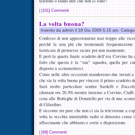
telefono o fanno dire che non ci sono?
|
[101] Commenti
La volta buona?
Inserito da admin il 18 Giu 2009 5:15 am. Catego
Confesso di non appassionarmi mai troppo alle vicend
perchè la mia più che trentennale frequentazione 
lastricata di promesse sicure poi non mantenute.
E però la quarta finale scudetto dell’era Corvino ha 
fatto che questa è la “sua” squadra, quella per cu
disposto a scommetterci.
Come nelle altre occasioni manderemo due inviati a r
che sia la volta buona per vincere il primo scudetto d
Sarà molto particolare sentire Sardelli e Zoccolin
(domani ore 20.30) mentre insieme a Corvino, Ciuffi e 
cena alle Botteghe di Donatello per via di una scomm
di Gilardino.
E siccome mi pare che non ci sia la televisione a co
volta la vecchia inimitabile radio si dimostra come
affascinante che abbiamo e avete a disposizione.
|
[68] Commenti