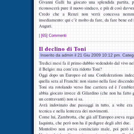
Givanni Galli ha giocato una splendida partita, 
riconoscerà pure il nuovo sindaco, e più di così davve
Credo che a Renzi non verrà concessa nemm
insediamento: qui c’è molto da fare, da fare bene ed i
Auguri.
|
[65] Commenti
Il declino di Toni
Inserito da admin il 21 Giu 2009 10:12 pm. Categ
Tredici mesi fa il primo dubbio vedendolo dal vivo nel
il Belgio: ma com’era ridotto Toni?
Oggi dopo un Europeo ed una Confederations indec
quella sera al Franchi: non siamo nella fase discende
Toni sta rotolando verso fine carriera ed è l’emblem
abbia giocato invece di Gilardino (che non ha fatt
un centravanti) non si sa.
Avrà indovinato due passaggi in tutto, a volte er
tecnica e nella lentezza dei movimenti.
Come lui, Zambrotta, che già all’Europeo aveva regal
Iaquinta, che però non ha il pedigree degli altri due.
Montolivo non aveva cominciato male, poi però si 