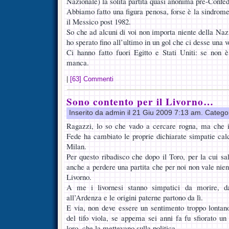
Nazionale) la solita partita quasi anonima pre-Confed
Abbiamo fatto una figura penosa, forse è la sindro
il Messico post 1982.
So che ad alcuni di voi non importa niente della Naz
ho sperato fino all’ultimo in un gol che ci desse una 
Ci hanno fatto fuori Egitto e Stati Uniti: se non
manca.
|
[63] Commenti
Sono contento per il Livorno…
Inserito da admin il 21 Giu 2009 7:13 am. Catego
Ragazzi, lo so che vado a cercare rogna, ma che io
Fede ha cambiato le proprie dichiarate simpatie calc
Milan.
Per questo ribadisco che dopo il Toro, per la cui sa
anche a perdere una partita che per noi non vale nient
Livorno.
A me i livornesi stanno simpatici da morire, 
all’Ardenza e le origini paterne partono da lì.
E via, non deve essere un sentimento troppo lontan
del tifo viola, se appema sei anni fa fu sfiorato un
loro, che la mettevano sulla politica.