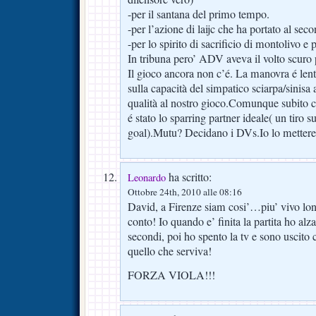
-per il santana del primo tempo.
-per l’azione di laijc che ha portato al sec
-per lo spirito di sacrificio di montolivo e 
In tribuna pero’ ADV aveva il volto scuro pe
Il gioco ancora non c’é. La manovra é len
sulla capacità del simpatico sciarpa/sinisa
qualità al nostro gioco.Comunque subito co
é stato lo sparring partner ideale( un tiro s
goal).Mutu? Decidano i DVs.Io lo metterei
ha scritto:
Leonardo
Ottobre 24th, 2010 alle 08:16
David, a Firenze siam cosi’…piu’ vivo lo
conto! Io quando e’ finita la partita ho alza
secondi, poi ho spento la tv e sono uscito 
quello che serviva!
FORZA VIOLA!!!