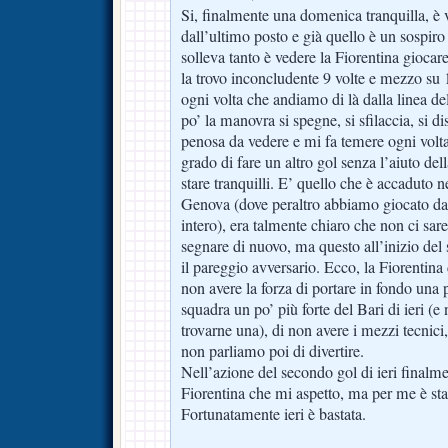
Si, finalmente una domenica tranquilla, è v
dall’ultimo posto e già quello è un sospiro
solleva tanto è vedere la Fiorentina gioca
la trovo inconcludente 9 volte e mezzo su 
ogni volta che andiamo di là dalla linea d
po’ la manovra si spegne, si sfilaccia, si 
penosa da vedere e mi fa temere ogni vol
grado di fare un altro gol senza l’aiuto del
stare tranquilli. E’ quello che è accaduto
Genova (dove peraltro abbiamo giocato d
intero), era talmente chiaro che non ci sare
segnare di nuovo, ma questo all’inizio de
il pareggio avversario. Ecco, la Fiorentina 
non avere la forza di portare in fondo una p
squadra un po’ più forte del Bari di ieri (e
trovarne una), di non avere i mezzi tecnici
non parliamo poi di divertire.
Nell’azione del secondo gol di ieri finalme
Fiorentina che mi aspetto, ma per me è sta
Fortunatamente ieri è bastata.