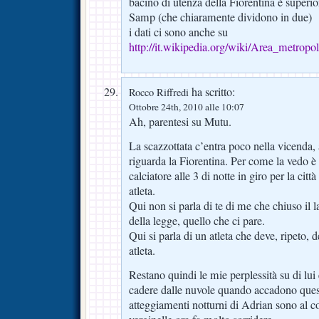
bacino di utenza della Fiorentina è superio
Samp (che chiaramente dividono in due)
i dati ci sono anche su
http://it.wikipedia.org/wiki/Area_metropol
ha scritto:
Rocco Riffredi
Ottobre 24th, 2010 alle 10:07
Ah, parentesi su Mutu.
La scazzottata c’entra poco nella vicenda
riguarda la Fiorentina. Per come la vedo è 
calciatore alle 3 di notte in giro per la citt
atleta.
Qui non si parla di te di me che chiuso il l
della legge, quello che ci pare.
Qui si parla di un atleta che deve, ripeto, 
atleta.
Restano quindi le mie perplessità su di lui
cadere dalle nuvole quando accadono quest
atteggiamenti notturni di Adrian sono al co