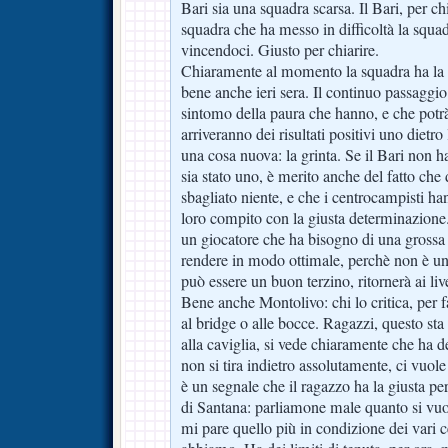
Bari sia una squadra scarsa. Il Bari, per ch
squadra che ha messo in difficoltà la squad
vincendoci. Giusto per chiarire.
Chiaramente al momento la squadra ha la p
bene anche ieri sera. Il continuo passaggio
sintomo della paura che hanno, e che potr
arriveranno dei risultati positivi uno dietro l
una cosa nuova: la grinta. Se il Bari non ha
sia stato uno, è merito anche del fatto che d
sbagliato niente, e che i centrocampisti h
loro compito con la giusta determinazione
un giocatore che ha bisogno di una grossa 
rendere in modo ottimale, perchè non è un
può essere un buon terzino, ritornerà ai liv
Bene anche Montolivo: chi lo critica, per fa
al bridge o alle bocce. Ragazzi, questo sta
alla caviglia, si vede chiaramente che ha de
non si tira indietro assolutamente, ci vuol
è un segnale che il ragazzo ha la giusta pe
di Santana: parliamone male quanto si v
mi pare quello più in condizione dei vari 