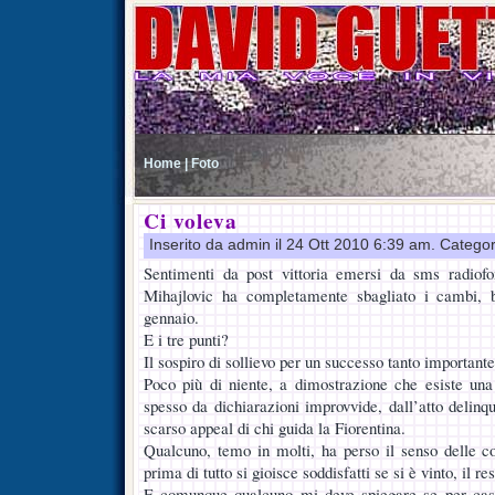
Home |
Foto
Ci voleva
Inserito da admin il 24 Ott 2010 6:39 am. Catego
Sentimenti da post vittoria emersi da sms radiofon
Mihajlovic ha completamente sbagliato i cambi, 
gennaio.
E i tre punti?
Il sospiro di sollievo per un successo tanto important
Poco più di niente, a dimostrazione che esiste una 
spesso da dichiarazioni improvvide, dall’atto delinq
scarso appeal di chi guida la Fiorentina.
Qualcuno, temo in molti, ha perso il senso delle cos
prima di tutto si gioisce soddisfatti se si è vinto, il r
E comunque qualcuno mi deve spiegare se per caso 