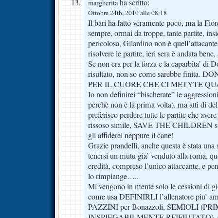
ha scritto:
margherita
Ottobre 24th, 2010 alle 08:18
Il bari ha fatto veramente poco, ma la Fior
sempre, ormai da troppe, tante partite, insi
pericolosa, Gilardino non è quell’attacant
risolvere le partite, ieri sera è andata bene
Se non era per la forza e la caparbita’ di 
risultato, non so come sarebbe finita
PER IL CUORE CHE CI METYTE Q
Io non definirei “bischerate” le aggressio
perchè non è la prima volta), ma atti di de
preferisco perdere tutte le partite che aver
rissoso simile, SAVE THE CHILDREN su
gli affiderei neppure il cane!
Grazie prandelli, anche questa è stata un
tenersi un mutu gia’ venduto alla roma, qu
eredità, compreso l’unico attaccante, e p
lo rimpiange…..
Mi vengono in mente solo le cessioni di gi
come usa DEFINIRLI l’allenatore piu’ amat
PAZZINI per Bonazzoli, SEMIOLI (P
INSPIEGABILMENTE RFIFIUTATO),