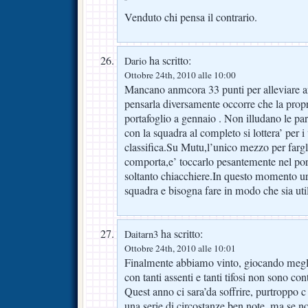
Venduto chi pensa il contrario.
ha scritto:
Dario
Ottobre 24th, 2010 alle 10:00
Mancano anmcora 33 punti per alleviare ans
pensarla diversamente occorre che la prop
portafoglio a gennaio . Non illudano le pa
con la squadra al completo si lottera’ per i v
classifica.Su Mutu,l’unico mezzo per fargl
comporta,e’ toccarlo pesantemente nel port
soltanto chiacchiere.In questo momento ur
squadra e bisogna fare in modo che sia util
ha scritto:
Daitarn3
Ottobre 24th, 2010 alle 10:01
Finalmente abbiamo vinto, giocando meglio
con tanti assenti e tanti tifosi non son
Quest anno ci sara’da soffrire, purtroppo 
una serie di circostanze ben note, ma se no