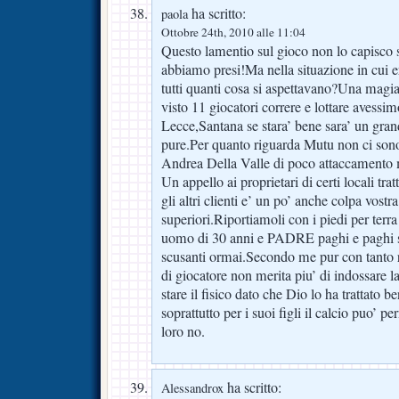
ha scritto:
paola
Ottobre 24th, 2010 alle 11:04
Questo lamentio sul gioco non lo capisco se
abbiamo presi!Ma nella situazione in cui
tutti quanti cosa si aspettavano?Una mag
visto 11 giocatori correre e lottare avessimo
Lecce,Santana se stara’ bene sara’ un grand
pure.Per quanto riguarda Mutu non ci sono 
Andrea Della Valle di poco attaccamento ma
Un appello ai proprietari di certi locali trat
gli altri clienti e’ un po’ anche colpa vostr
superiori.Riportiamoli con i piedi per terr
uomo di 30 anni e PADRE paghi e paghi s
scusanti ormai.Secondo me pur con tanto r
di giocatore non merita piu’ di indossare l
stare il fisico dato che Dio lo ha trattato b
soprattutto per i suoi figli il calcio puo’ p
loro no.
ha scritto:
Alessandrox