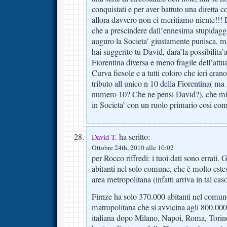
conquistati e per aver battuto una diretta c
allora davvero non ci meritiamo niente!!!
che a prescindere dall’ennesima stupidag
auguro la Societa’ giustamente punisca, m
hai suggerito tu David, dara’la possibilita’
Fiorentina diversa e meno fragile dell’attu
Curva fiesole e a tutti coloro che ieri erano 
tributo all unico n 10 della Fiorentina( ma 
numero 10? Che ne pensi David?), che mi 
in Societa’ con un ruolo primario cosi com
ha scritto:
David T.
Ottobre 24th, 2010 alle 10:02
per Rocco riffredi: i tuoi dati sono errati
abitanti nel solo comune, che è molto est
area metropolitana (infatti arriva in tal ca
Firnze ha solo 370.000 abitanti nel comu
matropolitana che si avvicina agli 800.000
italiana dopo Milano, Napoi, Roma, Torino