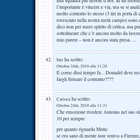
una squadra più debole d noi. In un mome
l’importante è vincere e via, ma se si anali
molto contento lo stesso (3 tiri in porta di 
rovesciato nella nostra metà campo) sono 
dico non per mero spirito di critica, ma p
sottolineare che c’è ancora molto da lavora
mio parere – non è ancora stata presa….
ha scritto:
Iuri
Ottobre 24th, 2010 alle 11:26
E come dissi tempo fa…Donadel deve resta
fargli firmare il contratto????
ha scritto:
Carioca
Ottobre 24th, 2010 alle 11:31
Che emozione rivedere Antonio nel suo st
10 per sempre
per quanto riguarda Mutu:
se era sano di mente non veniva a Firenze,