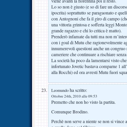
viene avanti la fiorentina poi il resto.
Lo so non è giusto (e so di fare un discor
ipocrita) soprattutto se paragaonato e quell
con Antognoni che fa il giro di campo (
una vittoria grintosa e sofferta leggi Mont
grande ragazzo e chi lo critica è matto).
Prenderò infamate da tutti ma non m’intere
con i goal di Mutu che ragionevolmente ag
innumerevoli questioni anche un congruo 
cameriere che continuare a rischiare senza 
La società ha poco da lamentarsi visto ch
infortunato Jovetic bastava comparne 1 all
alla Rocchi) ed ora avresti Mutu fuori squa
ha scritto:
Leomundo
Ottobre 24th, 2010 alle 09:53
Premetto che non ho visto la partita.
Comunque Brodino.
Perchè non serve a niente se non si vince 