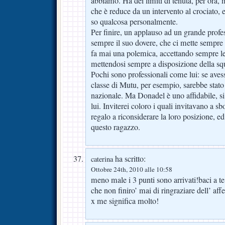
abbiamo. Ha dei limiti di tenuta, per ora
che è reduce da un intervento al crociato,
so qualcosa personalmente.
Per finire, un applauso ad un grande profes
sempre il suo dovere, che ci mette sempre
fa mai una polemica, accettando sempre le 
mettendosi sempre a disposizione della s
Pochi sono professionali come lui: se ave
classe di Mutu, per esempio, sarebbe stato 
nazionale. Ma Donadel è uno affidabile, si
lui. Inviterei coloro i quali invitavano a s
regalo a riconsiderare la loro posizione, ed
questo ragazzo.
ha scritto:
caterina
Ottobre 24th, 2010 alle 10:58
meno male i 3 punti sono arrivati!baci a te
che non finiro’ mai di ringraziare dell’ af
x me significa molto!