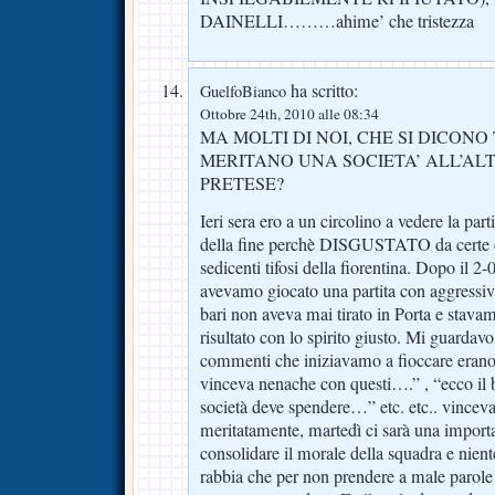
DAINELLI………ahime’ che tristezza
ha scritto:
GuelfoBianco
Ottobre 24th, 2010 alle 08:34
MA MOLTI DI NOI, CHE SI DICONO 
MERITANO UNA SOCIETA’ ALL’AL
PRETESE?
Ieri sera ero a un circolino a vedere la par
della fine perchè DISGUSTATO da certe co
sedicenti tifosi della fiorentina. Dopo il 2
avevamo giocato una partita con aggressivit
bari non aveva mai tirato in Porta e stavam
risultato con lo spirito giusto. Mi guardavo
commenti che iniziavamo a fioccare erano:
vinceva nenache con questi….” , “ecco il 
società deve spendere…” etc. etc.. vincev
meritatamente, martedì ci sarà una importa
consolidare il morale della squadra e ni
rabbia che per non prendere a male parole e