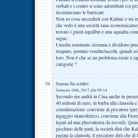
verbali e i contro si sono adombrati coi pro
ricominciano le barricate.
Non so cosa succederà con Kalinic e mi int
che vedo è una società sana economicamen
trovato i giusti equilibri e una squadra com
segue.
I media seminano zizzania e dividono per
risaputo, portano vendite/ascolti, quindi sold
loro. Non è che se un problema esiste è ra
categorie ?
ha scritto:
Simone
Gennaio 18th, 2017 alle 09:14
Secondo me andrà in Cina anche in presenz
40 milioni di euro, in barba alla clausola e
considerazione: conviene al giocatore (per 
ingaggio stratosferico), conviene alla Fiore
legati ad una plusvalenza da record). Quind
giochino delle parti, la società dirà che K
pagata la clausola, il giocatore dirà che di 