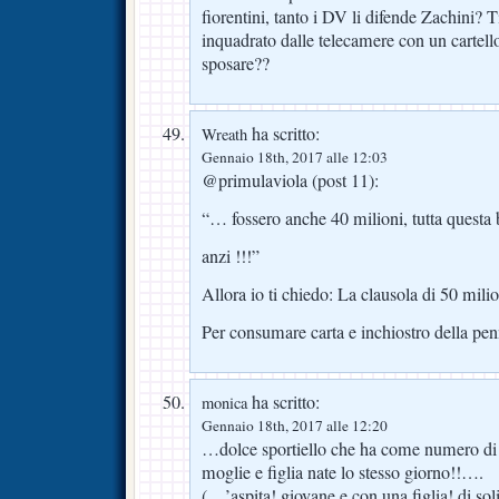
fiorentini, tanto i DV li difende Zachini? 
inquadrato dalle telecamere con un cartel
sposare??
ha scritto:
Wreath
Gennaio 18th, 2017 alle 12:03
@primulaviola (post 11):
“… fossero anche 40 milioni, tutta questa b
anzi !!!”
Allora io ti chiedo: La clausola di 50 milio
Per consumare carta e inchiostro della pe
ha scritto:
monica
Gennaio 18th, 2017 alle 12:20
…dolce sportiello che ha come numero di m
moglie e figlia nate lo stesso giorno!!….
(…’aspita! giovane e con una figlia! di solit