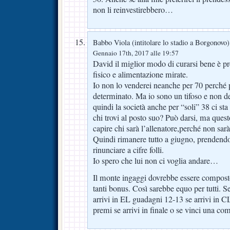
non li reinvestirebbero…
Babbo Viola (intitolare lo stadio a Borgonovo)
Gennaio 17th, 2017 alle 19:57
David il miglior modo di curarsi bene è 
fisico e alimentazione mirate.
Io non lo venderei neanche per 70 perché 
determinato. Ma io sono un tifoso e non dev
quindi la società anche per “soli” 38 ci st
chi trovi al posto suo? Può darsi, ma ques
capire chi sarà l’allenatore,perché non sar
Quindi rimanere tutto a giugno, prendend
rinunciare a cifre folli.
Io spero che lui non ci voglia andare…
Il monte ingaggi dovrebbe essere composto
tanti bonus. Così sarebbe equo per tutti. S
arrivi in EL guadagni 12-13 se arrivi in C
premi se arrivi in finale o se vinci una co