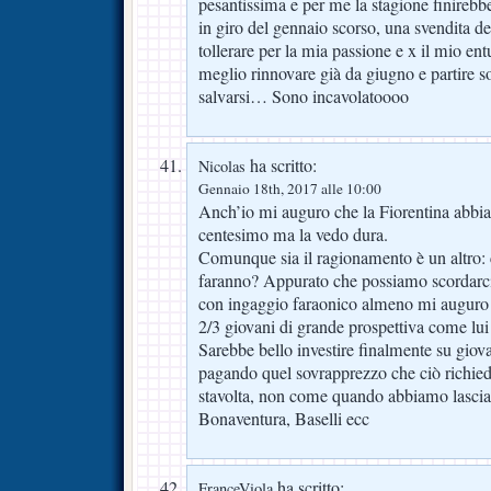
pesantissima e per me la stagione finirebb
in giro del gennaio scorso, una svendita d
tollerare per la mia passione e x il mio e
meglio rinnovare già da giugno e partire so
salvarsi… Sono incavolatoooo
ha scritto:
Nicolas
Gennaio 18th, 2017 alle 10:00
Anch’io mi auguro che la Fiorentina abbia 
centesimo ma la vedo dura.
Comunque sia il ragionamento è un altro: 
faranno? Appurato che possiamo scordarci 
con ingaggio faraonico almeno mi auguro 
2/3 giovani di grande prospettiva come lui 
Sarebbe bello investire finalmente su giova
pagando quel sovrapprezzo che ciò richiede
stavolta, non come quando abbiamo lasciato
Bonaventura, Baselli ecc
ha scritto:
FranceViola