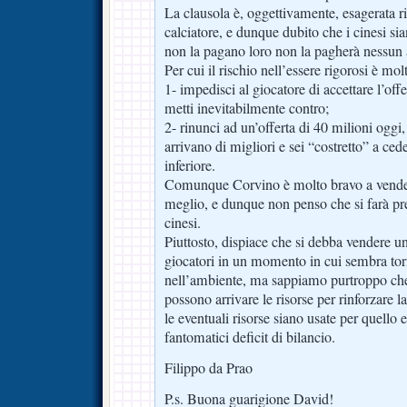
La clausola è, oggettivamente, esagerata ri
calciatore, e dunque dubito che i cinesi sia
non la pagano loro non la pagherà nessun a
Per cui il rischio nell’essere rigorosi è mol
1- impedisci al giocatore di accettare l’offer
metti inevitabilmente contro;
2- rinunci ad un’offerta di 40 milioni ogg
arrivano di migliori e sei “costretto” a ced
inferiore.
Comunque Corvino è molto bravo a vendere
meglio, e dunque non penso che si farà pre
cinesi.
Piuttosto, dispiace che si debba vendere un
giocatori in un momento in cui sembra tor
nell’ambiente, ma sappiamo purtroppo che 
possono arrivare le risorse per rinforzare 
le eventuali risorse siano usate per quello 
fantomatici deficit di bilancio.
Filippo da Prao
P.s. Buona guarigione David!