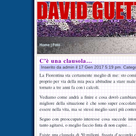
Home |
Foto
C’è una clausola…
Inserito da admin il 17 Gen 2017 5:19 pm. Categ
La Fiorentina sta certamente meglio di me: sto com
proprio per via della mia poca abitudine a stare mal
tornato a tre anni fa con i calcoli.
Vediamo come andrà a finire e cosa dovrò cambiare 
migliore della situazione è che sono super coccola
essere nella vita, ma se stessi meglio sarei più conte
Seguo con preoccupato interesse cosa succede intor
tanto agitarsi, o meglio faccio finta di non capire…
Esiste una clausola di 50 milioni, fissata d’accordo c