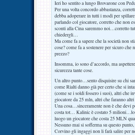
Ieri ho sentito a lungo Brovarone con Pedu
Per una volta concordo abbastanza, corretto
debba adoperare in tutti i modi per spillare 
parlando col giocatore, corretto che non esi
sconti alla Cina saremmo noi…corretto t
chiedergli…
Ma come fa a sapere che la società non sti
cose? come fa a sostenere per sicuro che non
prezzo?
Insomma, io sono d’accordo, ma aspettere
sicurezza tante cose.
Un altro punto…sento disquisire su chi sa
come Rialti danno già per certo che si in
(come se i soldi fossero i suoi), altri che 
giocatore da 25 mln, altri che faranno altri
Una cosa…sinceramente non è che devi pe
costa tot… Kalinic è costato 5 milioni…lo
luogo un giocatore che costa 25 MLN qua
Nessuno mai si sofferma su questo punto, m
Corvino gli ingaggi non li farà salire per n