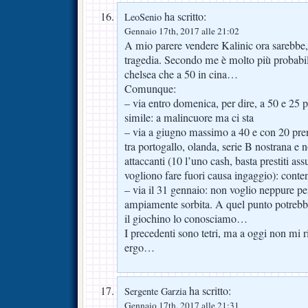
ha scritto:
LeoSenio
Gennaio 17th, 2017 alle 21:02
A mio parere vendere Kalinic ora sarebbe
tragedia. Secondo me è molto più probabi
chelsea che a 50 in cina…
Comunque:
– via entro domenica, per dire, a 50 e 25 
simile: a malincuore ma ci sta
– via a giugno massimo a 40 e con 20 pren
tra portogallo, olanda, serie B nostrana e
attaccanti (10 l’uno cash, basta prestiti ass
vogliono fare fuori causa ingaggio): conten
– via il 31 gennaio: non voglio neppure pen
ampiamente sorbita. A quel punto potrebb
il giochino lo conosciamo…
I precedenti sono tetri, ma a oggi non mi ri
ergo…
ha scritto:
Sergente Garzia
Gennaio 17th, 2017 alle 21:31