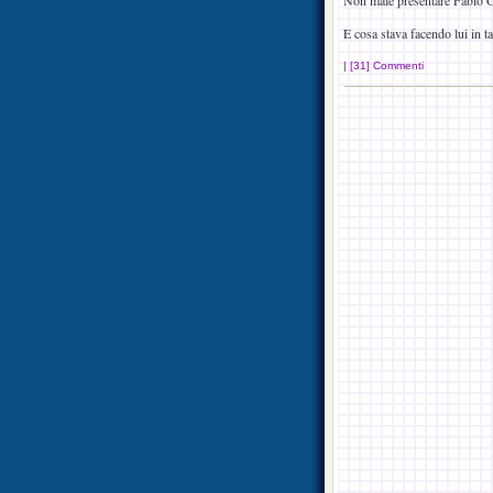
Non male presentare Fabio Gr
E cosa stava facendo lui in ta
|
[31] Commenti