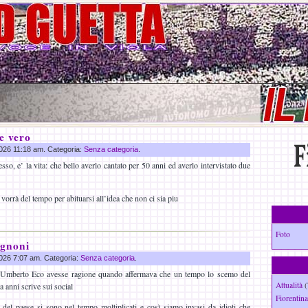
e vero
 2026 11:18 am. Categoria:
Senza categoria
.
o, e’ la vita: che bello averlo cantato per 50 anni ed averlo intervistato due
orrà del tempo per abituarsi all’idea che non ci sia piu
Foto
ognoni
 2026 7:07 am. Categoria:
Senza categoria
.
 Umberto Eco avesse ragione quando affermava che un tempo lo scemo del
Attualità
(
a anni scrive sui social
Fiorentina
 del paese si sono nel tempo moltiplicati e così siamo invasi da idioti che