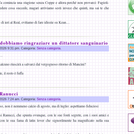
fa comincia una stagione senza Coppe e allora perché non provarci: Fagioli-
edere cosa succede, magari arriviamo sesti invece che quinti, ma sai te che
e di ieri al Real, evitiamo di fare idiozie su Kean…
 dobbiamo ringraziare un dittatore sanguinario
g 2026 9:31 pm. Categoria:
Senza categoria
.
n…
ualcuno riuscirà a salvarci dal vergognoso ritorno di Mancini?
 il resto è fuffa
 Ranucci
g 2026 7:24 am. Categoria:
Senza categoria
.
sso, non è nemmeno calcio di agosto, ma di luglio: aspettiamo fiduciosi
i Ranucci, che spunta ovunque, con le sue fonti segrete, con i suoi amici e
con le sua fama di latin lover che signorilmente ha magnificato nella sua