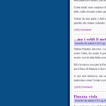
messianica in Paratici, che n
Come molti sono sorpreso dal
tutto, sulle crociate contro q
Veleni da una parte e dell’
queello che stiamo vedendo: 
|
[40] Commenti
…ma i soldi li m
Inserito da admin il 10 Lu
Ottimo Paratici, davvero, i 
avuto l’idea, ho creato il g
nostre voci in tutta Italia av
Ed è la stessa cosa per la Fi
ma il buco di bilancio è dav
A noi non interessa, ma sa
malissimo come l’estate scors
|
[115] Commenti
Finezza viola
Inserito da admin il 9 Lug