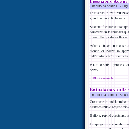
Fissazione Adani
Inserito da admin il 17 Lu
Lele Adani è tra i più bravi
grande sensibilità, lo so per 
Siccome d’estate c’è sempre 
commenti in telecronaca quan
trovo tutto questo grottesco
Adani è sincero, non costrui
mondo di ipocriti io appre
dall’invito del Corriere della
E non lo scrivo perché è un
bravo
|
[100] Commenti
Entusiasmo sulla 
Inserito da admin il 15 Lu
Credo che in pochi, anche tra
numerosi nuovi acquisti viola
E allora, perché questa nuov
La spiegazione è in due par