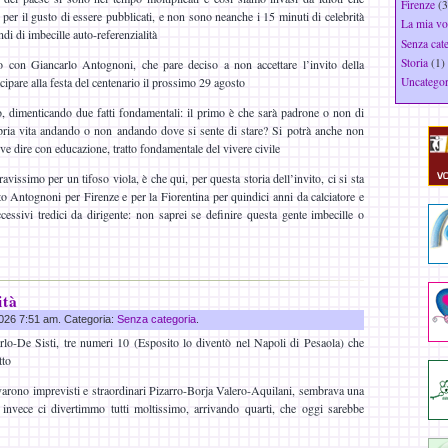
Firenze
(3
o per il gusto di essere pubblicati, e non sono neanche i 15 minuti di celebrità
La mia vo
di di imbecille auto-referenzialità
Senza cat
Storia
(1)
o con Giancarlo Antognoni, che pare deciso a non accettare l’invito della
Uncategor
ipare alla festa del centenario il prossimo 29 agosto
o, dimenticando due fatti fondamentali: il primo è che sarà padrone o non di
opria vita andando o non andando dove si sente di stare? Si potrà anche non
ve dire con educazione, tratto fondamentale del vivere civile
avissimo per un tifoso viola, è che qui, per questa storia dell’invito, ci si sta
to Antognoni per Firenze e per la Fiorentina per quindici anni da calciatore e
cessivi tredici da dirigente: non saprei se definire questa gente imbecille o
ità
 2026 7:51 am. Categoria:
Senza categoria
.
rlo-De Sisti, tre numeri 10 (Esposito lo diventò nel Napoli di Pesaola) che
tto
ivarono imprevisti e straordinari Pizarro-Borja Valero-Aquilani, sembrava una
 e invece ci divertimmo tutti moltissimo, arrivando quarti, che oggi sarebbe