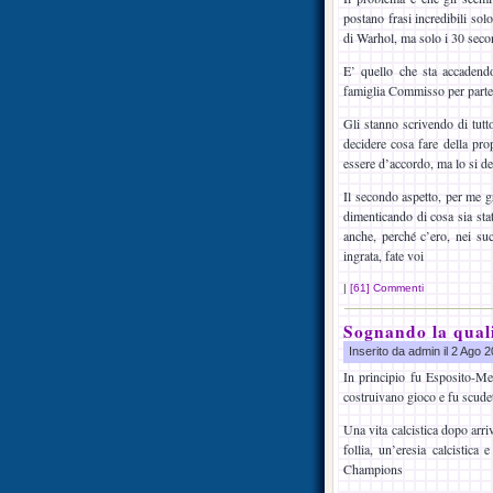
postano frasi incredibili sol
di Warhol, ma solo i 30 secon
E’ quello che sta accadend
famiglia Commisso per partec
Gli stanno scrivendo di tutt
decidere cosa fare della pr
essere d’accordo, ma lo si de
Il secondo aspetto, per me gr
dimenticando di cosa sia sta
anche, perché c’ero, nei suc
ingrata, fate voi
|
[61] Commenti
Sognando la qual
Inserito da admin il 2 Ago
In principio fu Esposito-Me
costruivano gioco e fu scude
Una vita calcistica dopo arr
follia, un’eresia calcistica
Champions