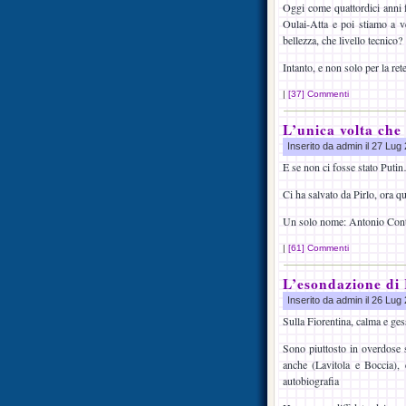
Oggi come quattordici anni 
Oulai-Atta e poi stiamo a v
bellezza, che livello tecnico?
Intanto, e non solo per la ret
|
[37] Commenti
L’unica volta che
Inserito da admin il 27 Lu
E se non ci fosse stato Puti
Ci ha salvato da Pirlo, ora q
Un solo nome: Antonio Conte,
|
[61] Commenti
L’esondazione di
Inserito da admin il 26 Lu
Sulla Fiorentina, calma e ge
Sono piuttosto in overdose s
anche (Lavitola e Boccia), 
autobiografia