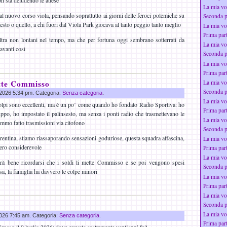
on sta deludendo le attese
La mia vo
 nuovo corso viola, pensando soprattutto ai giorni delle feroci polemiche su
Seconda p
uesto o quello, a chi fuori dal Viola Park giocava al tanto peggio tanto meglio
La mia vo
Prima par
altra non lontani nel tempo, ma che per fortuna oggi sembrano sotterrati da
La mia vo
avanti così
Seconda p
La mia vo
Prima par
ette Commisso
La mia vo
Seconda p
g 2026 5:34 pm. Categoria:
Senza categoria
.
La mia vo
colpi sono eccellenti, ma è un po’ come quando ho fondato Radio Sportiva: ho
Prima par
ruppo, ho impostato il palinsesto, ma senza i ponti radio che trasmettevano le
La mia vo
remmo fatto trasmissioni via citofono
Seconda p
orentina, stiamo riassaporando sensazioni goduriose, questa squadra affascina,
La mia vo
vero considerevole
Prima par
La mia vo
rà bene ricordarsi che i soldi li mette Commisso e se poi vengono spesi
Seconda p
a, la famiglia ha davvero le colpe minori
La mia vo
Prima par
La mia vo
Seconda p
La mia vo
 2026 7:45 am. Categoria:
Senza categoria
.
Prima par