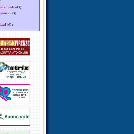
)
ce in viola
(43)
egoria
(913)
ized
(65)