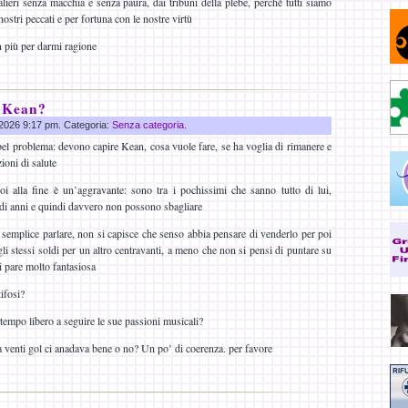
lieri senza macchia e senza paura, dai tribuni della plebe, perché tutti siamo
i nostri peccati e per fortuna con le nostre virtù
 più per darmi ragione
 Kean?
g 2026 9:17 pm. Categoria:
Senza categoria
.
el problema: devono capire Kean, cosa vuole fare, se ha voglia di rimanere e
ioni di salute
 alla fine è un’aggravante: sono tra i pochissimi che sanno tutto di lui,
di anni e quindi davvero non possono sbagliare
semplice parlare, non si capisce che senso abbia pensare di venderlo per poi
li stessi soldi per un altro centravanti, a meno che non si pensi di puntare su
mi pare molto fantasiosa
ifosi?
tempo libero a seguire le sue passioni musicali?
venti gol ci anadava bene o no? Un po’ di coerenza. per favore