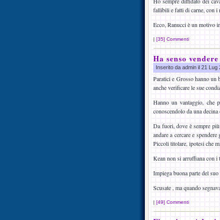
Ho sempre diffidato dei cava
fallibili e fatti di carne, con 
Ecco, Ranucci è un motivo in
|
[35] Commenti
Ha senso vendere
Inserito da admin il 21 Lu
Paratici e Grosso hanno un b
anche verificare le sue condiz
Hanno un vantaggio, che poi
conoscendolo da una decina 
Da fuori, dove è sempre più 
andare a cercare e spendere g
Piccoli titolare, ipotesi che 
Kean non si arruffiana con i t
Impiega buona parte del suo 
Scusate , ma quando segnava 
|
[49] Commenti