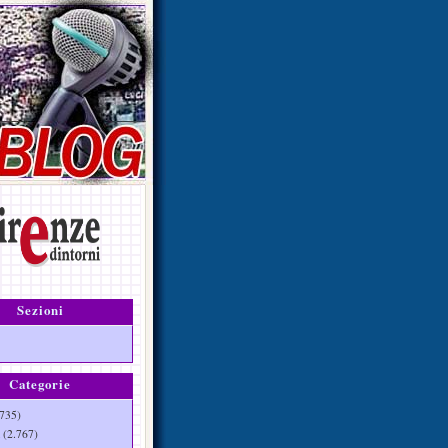
Sezioni
Categorie
735)
(2.767)