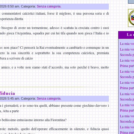
g 2026 8:50 am. Categoria:
Senza categoria
.
 commentatori calcistici italiani, forse il migliore, è una persona seria e di
esperienza diretta
bisogno di avere un tormentone, adesso è scattata la crociata contro i suoi
do gioca l’Argentina, squadra per cui lui tifa quando non gioca l’Italia e io
La 
La mia vo
to: non piace? Ci penserà la Rai eventualmente a cambiarlo e comunque in un
La mia vo
zzo la sua sincerità e soprattutto la sua competenza calcistica, premiata
Seconda p
 Sera a scrivere di calcio
La mia vo
Prima par
 amico, e a volte non siamo stati d’accordo, ma solo perché è bravo, molto
La mia vo
Seconda p
La mia vo
Prima par
fiducia
La mia vo
g 2026 5:45 am. Categoria:
Senza categoria
.
Seconda p
La mia vo
 i giornalisti, e io sono tra quelli, abbiano presente come giochino davvero i
Prima par
, Atta a parte
La mia vo
o bellissimo entusiasmo intorno alla Fiorentina?
Seconda p
La mia vo
ole: metodo, quello dell’operare efficacemente in silenzio, e fiducia quasi
Prima par