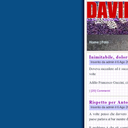
Home |
Foto
Inimitabile, dolor
Inserito da admin il 6 Ago
Doveva succedere ed è success
volte
Addio Francesco Guccini, ci v
|
[20] Commenti
Rispetto per Ant
Inserito da admin il 6 Ago
A volte penso che davvero
paese parlava al bar mentre d
Il problema è che gli scemi