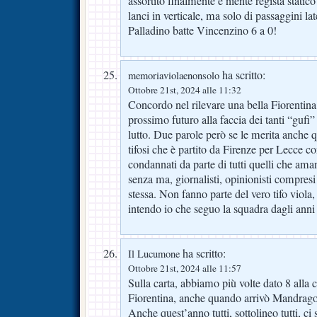
assortito finalmente e niente regista stati
lanci in verticale, ma solo di passaggini lat
Palladino batte Vincenzino 6 a 0!
ha scritto:
memoriaviolaenonsolo
Ottobre 21st, 2024 alle 11:32
Concordo nel rilevare una bella Fiorentina 
prossimo futuro alla faccia dei tanti “gufi”
lutto. Due parole però se le merita anche
tifosi che è partito da Firenze per Lecce 
condannati da parte di tutti quelli che ama
senza ma, giornalisti, opinionisti compres
stessa. Non fanno parte del vero tifo viol
intendo io che seguo la squadra dagli anni
ha scritto:
Il Lucumone
Ottobre 21st, 2024 alle 11:57
Sulla carta, abbiamo più volte dato 8 alla
Fiorentina, anche quando arrivò Mandra
Anche quest’anno tutti, sottolineo tutti, ci