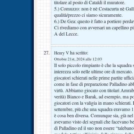
titolare al posto di Cataldi il muratore.
5.) Comuzzo: non è nè Costacurta nè Gal
qualità/prezzo ci siamo sicuramente.
6.) De Gea: questo è fatto a portiere perda
Ci rivediamo con avversari un capellino pi
A del Lecce.
ha scritto:
Henry V
Ottobre 21st, 2024 alle 12:03
Il solo piccolo rimpianto è che la squadra si
interezza solo nelle ultime ore di mercato.
giocatori schierati nelle prime partite uffici
come in fase di preparazione Palladino abb
virtù. Abbiamo giocato con titolari Amraba
verità) Bianco e Barak, ad esempio, ma pot
giocatori con la valigia in mano schierati. 
settembre, più che una squadra eravamo 1
è cosa ben diversa. Comunque sia, già n
avevamo visto dei segnali che facevano be
di Palladino ed il suo non essere “talebano