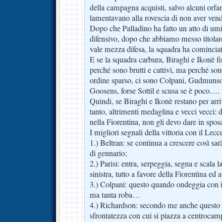
della campagna acquisti, salvo alcuni orfani
lamentavano alla rovescia di non aver ven
Dopo che Palladino ha fatto un atto di umi
difensivo, dopo che abbiamo messo titolare
vale mezza difesa, la squadra ha cominciat
E se la squadra carbura, Biraghi e Ikonè f
perché sono brutti e cattivi, ma perché sono
ordine sparso, ci sono Colpani, Gudmunson
Goosens, forse Sottil e scusa se è poco….
Quindi, se Biraghi e Ikonè restano per arri
tanto, altrimenti medaglina e vecci vecci: 
nella Fiorentina, non gli devo dare in spo
I migliori segnali della vittoria con il Lecc
1.) Beltran: se continua a crescere così sar
di gennario;
2.) Parisi: entra, serpeggia, segna e scala l
sinistra, tutto a favore della Fiorentina ed 
3.) Colpani: questo quando ondeggia con il 
ma tanta roba…
4.) Richardson: secondo me anche questo ci
sfrontatezza con cui si piazza a centroc