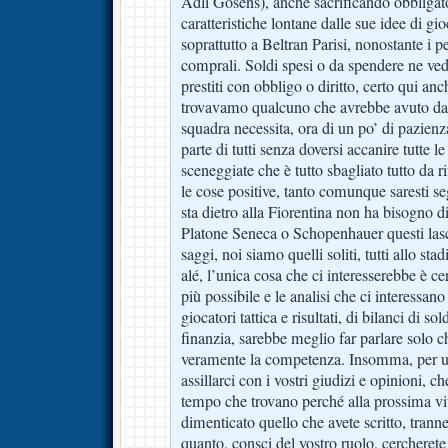
Adli Gosens), anche sacrificando obbliga
caratteristiche lontane dalle sue idee di gio
soprattutto a Beltran Parisi, nonostante i pe
comprali. Soldi spesi o da spendere ne vedo
prestiti con obbligo o diritto, certo qui a
trovavamo qualcuno che avrebbe avuto da
squadra necessita, ora di un po’ di pazien
parte di tutti senza doversi accanire tutte le
sceneggiate che è tutto sbagliato tutto da ri
le cose positive, tanto comunque saresti se
sta dietro alla Fiorentina non ha bisogno di
Platone Seneca o Schopenhauer questi lascia
saggi, noi siamo quelli soliti, tutti allo sta
alé, l’unica cosa che ci interesserebbe è cer
più possibile e le analisi che ci interessan
giocatori tattica e risultati, di bilanci di so
finanzia, sarebbe meglio far parlare solo c
veramente la competenza. Insomma, per un
assillarci con i vostri giudizi e opinioni, ch
tempo che trovano perché alla prossima vit
dimenticato quello che avete scritto, trann
quanto, consci del vostro ruolo, cercherete