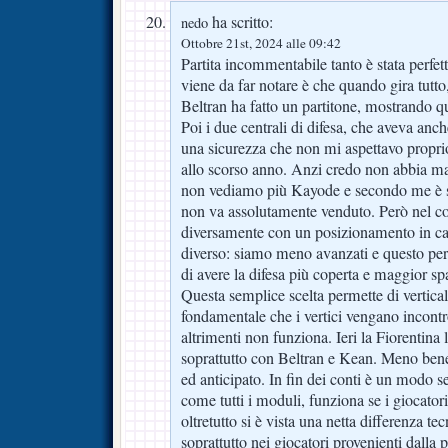
ha scritto:
nedo
Ottobre 21st, 2024 alle 09:42
Partita incommentabile tanto è stata perfet
viene da far notare è che quando gira tutto,
Beltran ha fatto un partitone, mostrando qu
Poi i due centrali di difesa, che aveva anc
una sicurezza che non mi aspettavo proprio
allo scorso anno. Anzi credo non abbia ma
non vediamo più Kayode e secondo me è sb
non va assolutamente venduto. Però nel c
diversamente con un posizionamento in c
diverso: siamo meno avanzati e questo p
di avere la difesa più coperta e maggior spa
Questa semplice scelta permette di vertical
fondamentale che i vertici vengano incontr
altrimenti non funziona. Ieri la Fiorentina
soprattutto con Beltran e Kean. Meno bene
ed anticipato. In fin dei conti è un modo s
come tutti i moduli, funziona se i giocator
oltretutto si è vista una netta differenza t
soprattutto nei giocatori provenienti dalla