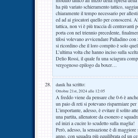
modulo tattico all’inizio della ripresa dell
ha più variato schieramento tattico, sagg
chiaramente il tempo necessario per allesti
ed ad ai giocatori quello per conoscersi. A
tattica, non vi è più traccia di centravanti
porta con nel triennio precedente, finalme
tifosi volevano avvicendare Palladino con 
si ricordino che il loro compito è solo quel
L’ultima volta che hanno inciso sulla scelta
Delio Rossi, il quale fu una sciagura compl
vergognoso epilogo da boxer…
ha scritto:
danik
Ottobre 21st, 2024 alle 12:05
A freddo viene da pensare che 0-6 è anche
un paio di reti si potevano risparmiare per
L’importante, adesso, è evitare il solito at
una partita, allenatore da esonero e squadr
ed inizi a cucire lo scudetto sulla maglia!
Però, adesso, la sensazione è di maggiore so
anno, con squadra più equilibrata ed un 