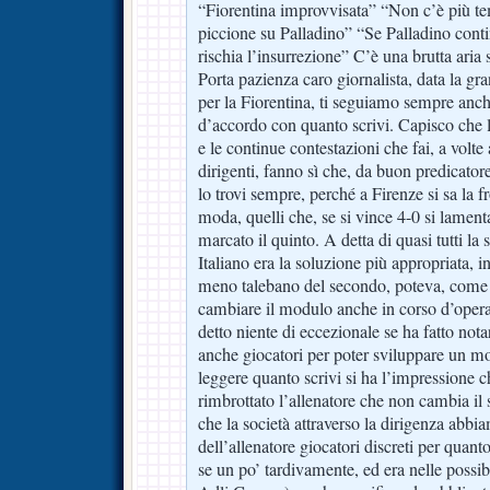
“Fiorentina improvvisata” “Non c’è più te
piccione su Palladino” “Se Palladino conti
rischia l’insurrezione” C’è una brutta aria 
Porta pazienza caro giornalista, data la g
per la Fiorentina, ti seguiamo sempre anc
d’accordo con quanto scrivi. Capisco ch
e le continue contestazioni che fai, a volte a
dirigenti, fanno sì che, da buon predicatore
lo trovi sempre, perché a Firenze si sa la 
moda, quelli che, se si vince 4-0 si lament
marcato il quinto. A detta di quasi tutti la 
Italiano era la soluzione più appropriata, 
meno talebano del secondo, poteva, come gi
cambiare il modulo anche in corso d’opera
detto niente di eccezionale se ha fatto not
anche giocatori per poter sviluppare un mo
leggere quanto scrivi si ha l’impressione c
rimbrottato l’allenatore che non cambia il
che la società attraverso la dirigenza abb
dell’allenatore giocatori discreti per quanto
se un po’ tardivamente, ed era nelle possi