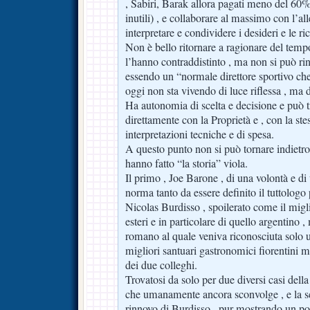
, Sabiri, Barak allora pagati meno del 60%
inutili) , e collaborare al massimo con l’al
interpretare e condividere i desideri e le ric
Non è bello ritornare a ragionare del tempo
l’hanno contraddistinto , ma non si può ri
essendo un “normale direttore sportivo che
oggi non sta vivendo di luce riflessa , ma d
Ha autonomia di scelta e decisione e può tr
direttamente con la Proprietà e , con la stes
interpretazioni tecniche e di spesa.
A questo punto non si può tornare indietr
hanno fatto “la storia” viola.
Il primo , Joe Barone , di una volontà e di u
norma tanto da essere definito il tuttologo 
Nicolas Burdisso , spoilerato come il migl
esteri e in particolare di quello argentino 
romano al quale veniva riconosciuta solo 
migliori santuari gastronomici fiorentini 
dei due colleghi.
Trovatosi da solo per due diversi casi della
che umanamente ancora sconvolge , e la s
rinnovo di Burdisso , pur mostrando un po’