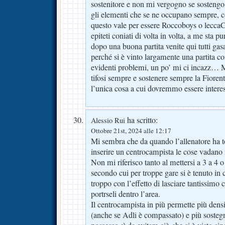
sostenitore e non mi vergogno se sostengo l
gli elementi che se ne occupano sempre, con
questo vale per essere Roccoboys o leccaC
epiteti coniati di volta in volta, a me sta
dopo una buona partita venite qui tutti gasati
perché si è vinto largamente una partita c
evidenti problemi, un po’ mi ci incazz… 
tifosi sempre e sostenere sempre la Fioren
l’unica cosa a cui dovremmo essere interes
ha scritto:
Alessio Rui
Ottobre 21st, 2024 alle 12:17
Mi sembra che da quando l’allenatore ha to
inserire un centrocampista le cose vadano
Non mi riferisco tanto al mettersi a 3 a 4 o
secondo cui per troppe gare si è tenuto in
troppo con l’effetto di lasciare tantissimo
portrseli dentro l’area.
Il centrocampista in più permette più densi
(anche se Adli è compassato) e più sostegn