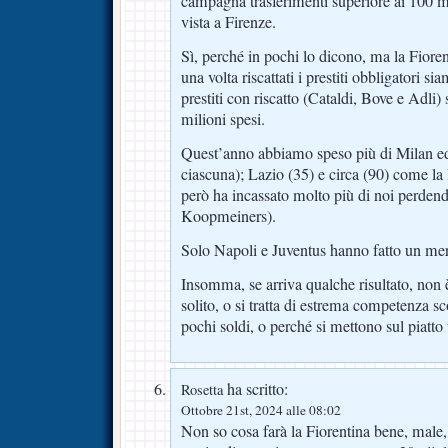
campagna trasferimenti superiore ai 100 m
vista a Firenze.
Sì, perché in pochi lo dicono, ma la Fiore
una volta riscattati i prestiti obbligatori s
prestiti con riscatto (Cataldi, Bove e Adl
milioni spesi.
Quest’anno abbiamo speso più di Milan ed
ciascuna); Lazio (35) e circa (90) come la
però ha incassato molto più di noi perde
Koopmeiners).
Solo Napoli e Juventus hanno fatto un merc
Insomma, se arriva qualche risultato, non è
solito, o si tratta di estrema competenza s
pochi soldi, o perché si mettono sul piatto 
ha scritto:
Rosetta
Ottobre 21st, 2024 alle 08:02
Non so cosa farà la Fiorentina bene, male,