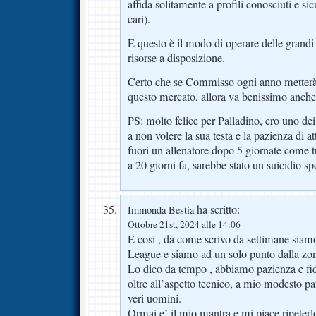
affida solitamente a profili conosciuti e si
cari).
E questo è il modo di operare delle grand
risorse a disposizione.
Certo che se Commisso ogni anno metterà
questo mercato, allora va benissimo anche
PS: molto felice per Palladino, ero uno de
a non volere la sua testa e la pazienza di a
fuori un allenatore dopo 5 giornate come t
a 20 giorni fa, sarebbe stato un suicidio sp
ha scritto:
Immonda Bestia
Ottobre 21st, 2024 alle 14:06
E cosi , da come scrivo da settimane siam
League e siamo ad un solo punto dalla z
Lo dico da tempo , abbiamo pazienza e fid
oltre all’aspetto tecnico, a mio modesto 
veri uomini.
Ormai e’ il mio mantra,e mi piace ripeterl