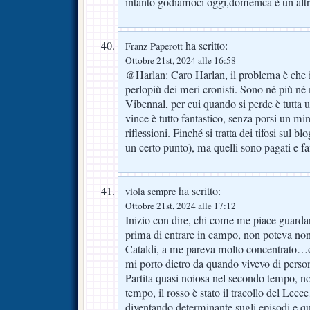
intanto godiamoci oggi,domenica è un altr
ha scritto:
Franz Paperott
Ottobre 21st, 2024 alle 16:58
@Harlan: Caro Harlan, il problema è che i 
perlopiù dei meri cronisti. Sono né più n
Vibennal, per cui quando si perde è tutta
vince è tutto fantastico, senza porsi un m
riflessioni. Finché si tratta dei tifosi sul bl
un certo punto), ma quelli sono pagati e f
ha scritto:
viola sempre
Ottobre 21st, 2024 alle 17:12
Inizio con dire, chi come me piace guardar
prima di entrare in campo, non poteva non 
Cataldi, a me pareva molto concentrato…o
mi porto dietro da quando vivevo di person
Partita quasi noiosa nel secondo tempo, 
tempo, il rosso è stato il tracollo del Lec
diventando determinante sugli episodi e q