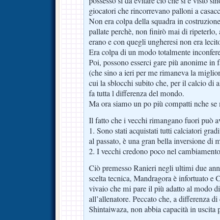
possesso sì da evitare ciò che si è visto si
giocatori che rincorrevano palloni a casa
Non era colpa della squadra in costruzion
pallate perchè, non finirò mai di ripeterl
erano e con quegli ungheresi non era lecit
Era colpa di un modo totalmente inconferen
Poi, possono esserci gare più anonime in
(che sino a ieri per me rimaneva la miglior 
cui la sblocchi subito che, per il calcio di
fa tutta l differenza del mondo.
Ma ora siamo un po più compatti nche se 
Il fatto che i vecchi rimangano fuori può a
1. Sono stati acquistati tutti calciatori gradi
al passato, è una gran bella inversione di 
2. I vecchi credono poco nel cambiamento d
Ciò premesso Ranieri negli ultimi due ann
scelta tecnica, Mandragora è infortuato e
vivaio che mi pare il più adatto al modo di
all’allenatore. Peccato che, a differenza d
Shintaiwaza, non abbia capacità in uscita p