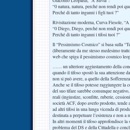
Giacomo Leopardi, “A Silvia”:
“0 natura, natura, perché non rendi poi que
Perché di tanto inganni i figli tuoi ?”
Rivisitazione moderna, Curva Fiesole, “A
“0 Diego, Diego, perché non rendi poi quel
Perché di tanto inganni i tifosi tuoi ?”
Il “Pessimismo Cosmico” si basa sulla “Te
(liberamente da me stesso medesimo tratto
web che spiga il pessimismo cosmico leo
…… un ulteriore aggiustamento della conce
quando il tifoso spostò la sua attenzione d
non si può avere, a quello della Sofferenza
Anche se il tifoso potesse raggiungere la c
del suo tifare sarebbe comunque negativo, 
reali (ingiustize, sconfitte, ruberie, cession
società ACF, dopo averlo prodotto, tende a
ad altri tifosi in una lunga vicenda di prod
destinata a perpetuare l’esistenza e non a re
In altri momenti il tifoso approfondisce la
problema del DS e della Cittadella e conc