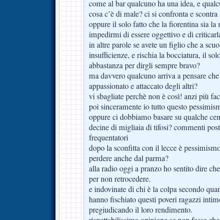
come al bar qualcuno ha una idea, e qualc
cosa c’è di male? ci si confronta e scontra
oppure il solo fatto che la fiorentina sia l
impedirmi di essere oggettivo e di criticar
in altre parole se avete un figlio che a sc
insufficienze, e rischia la bocciatura, il sol
abbastanza per dirgli sempre bravo?
ma davvero qualcuno arriva a pensare che i
appassionato e attaccato degli altri?
vi sbagliate perchè non è così! anzi più faci
poi sinceramente io tutto questo pessimis
oppure ci dobbiamo basare su qualche cen
decine di migliaia di tifosi? commenti post
frequentatori
dopo la sconfitta con il lecce è pessimism
perdere anche dal parma?
alla radio oggi a pranzo ho sentito dire che
per non retrocedere.
e indovinate di chi è la colpa secondo quan
hanno fischiato questi poveri ragazzi intim
pregiudicando il loro rendimento.
rispettabilissima opinione se non fosse c