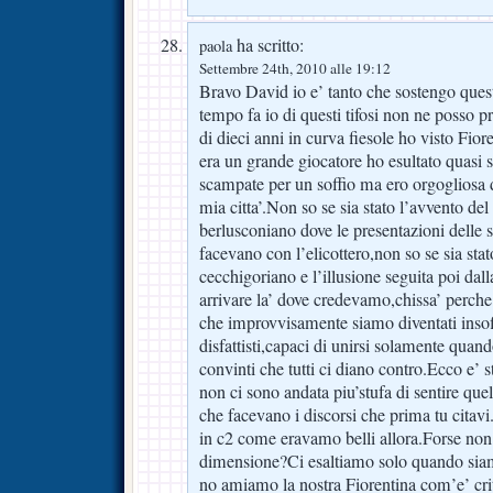
ha scritto:
paola
Settembre 24th, 2010 alle 19:12
Bravo David io e’ tanto che sostengo questa
tempo fa io di questi tifosi non ne posso p
di dieci anni in curva fiesole ho visto Fio
era un grande giocatore ho esultato quasi 
scampate per un soffio ma ero orgogliosa 
mia citta’.Non so se sia stato l’avvento de
berlusconiano dove le presentazioni delle s
facevano con l’elicottero,non so se sia stato
cecchigoriano e l’illusione seguita poi dall
arrivare la’ dove credevamo,chissa’ perche’,
che improvvisamente siamo diventati insoff
disfattisti,capaci di unirsi solamente quan
convinti che tutti ci diano contro.Ecco e’ st
non ci sono andata piu’stufa di sentire quell
che facevano i discorsi che prima tu citav
in c2 come eravamo belli allora.Forse non 
dimensione?Ci esaltiamo solo quando sia
no amiamo la nostra Fiorentina com’e’ cri