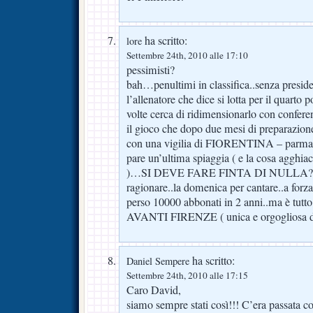
ha scritto:
lore
Settembre 24th, 2010 alle 17:10
pessimisti?
bah…penultimi in classifica..senza presid
l’allenatore che dice si lotta per il quarto 
volte cerca di ridimensionarlo con confer
il gioco che dopo due mesi di preparazione
con una vigilia di FIORENTINA – parma 
pare un’ultima spiaggia ( e la cosa agghia
)…SI DEVE FARE FINTA DI NULLA??? la
ragionare..la domenica per cantare..a forza
perso 10000 abbonati in 2 anni..ma è tutt
AVANTI FIRENZE ( unica e orgogliosa di
ha scritto:
Daniel Sempere
Settembre 24th, 2010 alle 17:15
Caro David,
siamo sempre stati così!!! C’era passata c