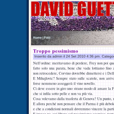
Home |
Foto
Troppo pessimismo
Inserito da admin il 24 Set 2010 4:36 pm. Catego
Nell’ordine: meritavamo di perdere, Frey non poi que
fatto solo una parata, bene che vada lottiamo fino
non retrocedere, Corvino dovrebbe dimettersi e i Del
E Mihajlovic? Sempre stato sulle scatole, non arri
forse nemmeno asseggerà il vino novello.
Ci deve essere in giro uno strano modo di amare la F
che si infila sotto pelle e non va più via.
Cosa volevamo dalla trasferta di Genova? Un punto, 
E allora perché non pensare che il Parma è più debol
e che a condizioni normali dovremmo vincere la part
E invece no, vai libero col pessimismo cosmico, tanto