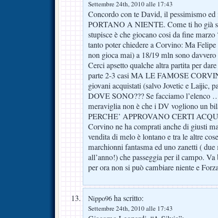
Settembre 24th, 2010 alle 17:43
Concordo con te David, il pessimismo ed 
PORTANO A NIENTE. Come ti ho già scri
stupisce è che giocano cosi da fine marzo 
tanto poter chiedere a Corvino: Ma Felip
non gioca mai) a 18/19 mln sono davvero 
Cerci apsetto qualche altra partita per dar
parte 2-3 casi MA LE FAMOSE CORVINA
giovani acquistati (salvo Jovetic e Laijic, 
DOVE SONO??? Se facciamo l’elenco ….
meraviglia non è che i DV vogliono un b
PERCHE’ APPROVANO CERTI ACQUIST
Corvino ne ha comprati anche di giusti ma 
vendita di melo è lontano e tra le altre cos
marchionni fantasma ed uno zanetti ( due 
all’anno!) che passeggia per il campo. Va
per ora non si può cambiare niente e Forza
ha scritto:
Nippo96
Settembre 24th, 2010 alle 17:43