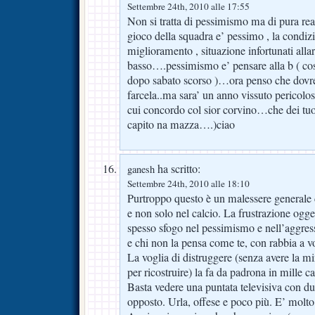
Settembre 24th, 2010 alle 17:55
Non si tratta di pessimismo ma di pura rea
gioco della squadra e’ pessimo , la condiz
miglioramento , situazione infortunati all
basso….pessimismo e’ pensare alla b ( cos
dopo sabato scorso )…ora penso che d
farcela..ma sara’ un anno vissuto pericolo
cui concordo col sior corvino…che dei tuo
capito na mazza….)ciao
ha scritto:
ganesh
Settembre 24th, 2010 alle 18:10
Purtroppo questo è un malessere generale
e non solo nel calcio. La frustrazione ogge
spesso sfogo nel pessimismo e nell’aggressi
e chi non la pensa come te, con rabbia a v
La voglia di distruggere (senza avere la mi
per ricostruire) la fa da padrona in mille c
Basta vedere una puntata televisiva con due
opposto. Urla, offese e poco più. E’ molto t