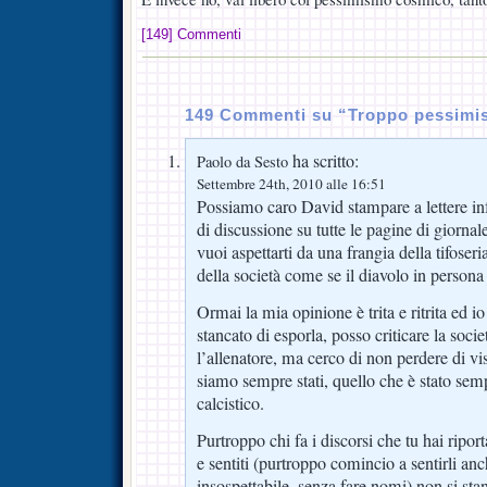
[149] Commenti
149 Commenti su “Troppo pessim
ha scritto:
Paolo da Sesto
Settembre 24th, 2010 alle 16:51
Possiamo caro David stampare a lettere in
di discussione su tutte le pagine di giorn
vuoi aspettarti da una frangia della tifoseri
della società come se il diavolo in person
Ormai la mia opinione è trita e ritrita ed 
stancato di esporla, posso criticare la socie
l’allenatore, ma cerco di non perdere di vis
siamo sempre stati, quello che è stato semp
calcistico.
Purtroppo chi fa i discorsi che tu hai riport
e sentiti (purtroppo comincio a sentirli an
insospettabile, senza fare nomi) non si st