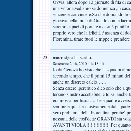
Ovvia, allora dopo 12 giornate di fila di 
una vittoria,vediamo se domenica ,in casa
vincere e convincere.So che domando tropp
giocava nella mota di Gualdo con le lacr
saremo capaci di portare a casa 3 punti?A 
proprio vero che la felicità é assenza di d
Fiorentina, tirare fuori le trippe e prende
ha scritto:
marco signa
Settembre 24th, 2010 alle 18:46
Io da Genova ho visto che la squadra almeno
secondo tempo, che il primi 15 minuti de
anche un discreto calcio……
Senza essere ipercritico dico solo che a 
terzino sinistro accettabile, e lo sa’ anche la
era mossa per Insua…..Le squadre avversari
sempre e quasi esclusivamente dalla parte di
vero problema della Fiorentina, perche’ poi
nessuna delle cosi’dette GRANDI sta vola
AVANTI VIOLA!!!!!!!!!!!!!!!! Per quanto r
commento…… in vece di far diventare la