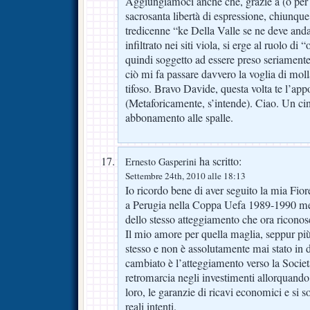
Aggiungiamoci anche che, grazie a (o per c
sacrosanta libertà di espressione, chiunque
tredicenne “ke Della Valle se ne deve and
infiltrato nei siti viola, si erge al ruolo di
quindi soggetto ad essere preso seriamente
ciò mi fa passare davvero la voglia di molla
tifoso. Bravo Davide, questa volta te l’app
(Metaforicamente, s’intende). Ciao. Un ci
abbonamento alle spalle.
ha scritto:
Ernesto Gasperini
Settembre 24th, 2010 alle 18:13
Io ricordo bene di aver seguito la mia Fioren
a Perugia nella Coppa Uefa 1989-1990 men
dello stesso atteggiamento che ora riconos
Il mio amore per quella maglia, seppur più
stesso e non è assolutamente mai stato in 
cambiato è l’atteggiamento verso la Società
retromarcia negli investimenti allorquand
loro, le garanzie di ricavi economici e si s
reali intenti.