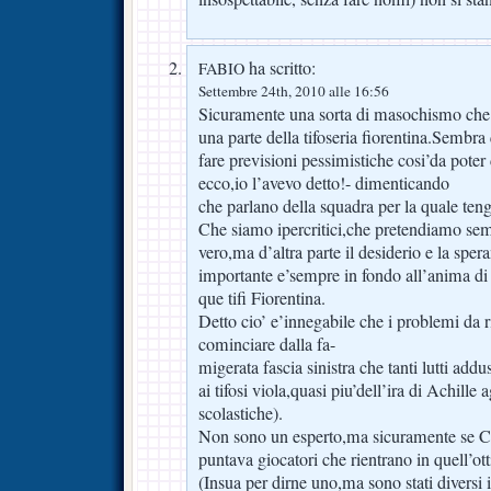
ha scritto:
FABIO
Settembre 24th, 2010 alle 16:56
Sicuramente una sorta di masochismo che 
una parte della tifoseria fiorentina.Sembra 
fare previsioni pessimistiche cosi’da poter 
ecco,io l’avevo detto!- dimenticando
che parlano della squadra per la quale t
Che siamo ipercritici,che pretendiamo sem
vero,ma d’altra parte il desiderio e la sper
importante e’sempre in fondo all’anima di
que tifi Fiorentina.
Detto cio’ e’innegabile che i problemi da 
cominciare dalla fa-
migerata fascia sinistra che tanti lutti addu
ai tifosi viola,quasi piu’dell’ira di Achille
scolastiche).
Non sono un esperto,ma sicuramente se C
puntava giocatori che rientrano in quell’ott
(Insua per dirne uno,ma sono stati diversi i