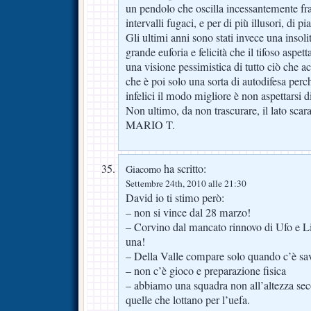
un pendolo che oscilla incessantemente fra
intervalli fugaci, e per di più illusori, di pi
Gli ultimi anni sono stati invece una insoli
grande euforia e felicità che il tifoso aspet
una visione pessimistica di tutto ciò che a
che è poi solo una sorta di autodifesa perc
infelici il modo migliore è non aspettarsi di
Non ultimo, da non trascurare, il lato sca
MARIO T.
ha scritto:
Giacomo
Settembre 24th, 2010 alle 21:30
David io ti stimo però:
– non si vince dal 28 marzo!
– Corvino dal mancato rinnovo di Ufo e L
una!
– Della Valle compare solo quando c’è sav
– non c’è gioco e preparazione fisica
– abbiamo una squadra non all’altezza se
quelle che lottano per l’uefa.