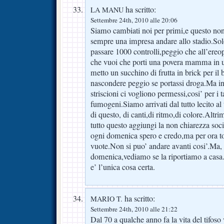
ha scritto:
LA MANU
Settembre 24th, 2010 alle 20:06
Siamo cambiati noi per primi,e questo non
sempre una impresa andare allo stadio.Solo
passare 1000 controlli,peggio che all’ereo
che vuoi che porti una povera mamma in u
metto un succhino di frutta in brick per i
nascondere peggio se portassi droga.Ma i
striscioni ci vogliono permessi,cosi’ per i 
fumogeni.Siamo arrivati dal tutto lecito al t
di questo, di canti,di ritmo,di colore.Altri
tutto questo aggiungi la non chiarezza societ
ogni domenica spero e credo,ma per ora 
vuote.Non si puo’ andare avanti cosi’.Ma, i
domenica,vediamo se la riportiamo a casa.
e’ l’unica cosa certa.
ha scritto:
MARIO T.
Settembre 24th, 2010 alle 21:22
Dal 70 a qualche anno fa la vita del tifos