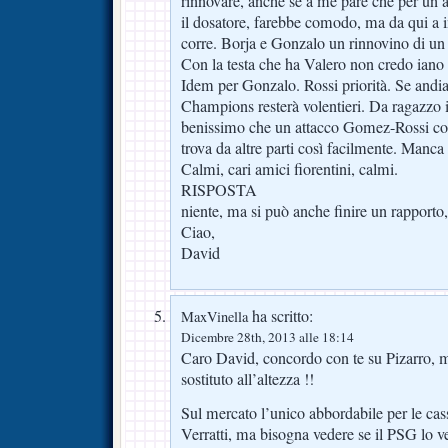
rinnovare, anche se a me pare che per un 
il dosatore, farebbe comodo, ma da qui a 
corre. Borja e Gonzalo un rinnovino di un 
Con la testa che ha Valero non credo iano
Idem per Gonzalo. Rossi priorità. Se andi
Champions resterà volentieri. Da ragazzo in
benissimo che un attacco Gomez-Rossi con
trova da altre parti così facilmente. Manc
Calmi, cari amici fiorentini, calmi.
RISPOSTA
niente, ma si può anche finire un rapporto
Ciao,
David
ha scritto:
MaxVinella
Dicembre 28th, 2013 alle 18:14
Caro David, concordo con te su Pizarro, m
sostituto all’altezza !!
Sul mercato l’unico abbordabile per le ca
Verratti, ma bisogna vedere se il PSG lo ve