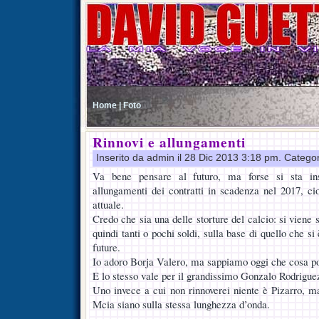
Home |
Foto
Rinnovi e allungamenti
Inserito da admin il 28 Dic 2013 3:18 pm. Catego
Va bene pensare al futuro, ma forse si sta ins
allungamenti dei contratti in scadenza nel 2017, cio
attuale.
Credo che sia una delle storture del calcio: si viene 
quindi tanti o pochi soldi, sulla base di quello che si
future.
Io adoro Borja Valero, ma sappiamo oggi che cosa pot
E lo stesso vale per il grandissimo Gonzalo Rodrigue
Uno invece a cui non rinnoverei niente è Pizarro, 
Mcia siano sulla stessa lunghezza d’onda.