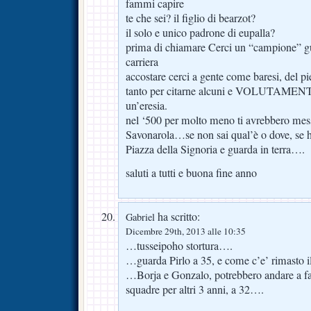
fammi capire
te che sei? il figlio di bearzot?
il solo e unico padrone di eupalla?
prima di chiamare Cerci un “campione” gu
carriera
accostare cerci a gente come baresi, del pi
tanto per citarne alcuni e VOLUTAMENTE
un’eresia.
nel ‘500 per molto meno ti avrebbero mess
Savonarola…se non sai qual’è o dove, se h
Piazza della Signoria e guarda in terra….
saluti a tutti e buona fine anno
ha scritto:
Gabriel
Dicembre 29th, 2013 alle 10:35
…tusseipoho stortura….
…guarda Pirlo a 35, e come c’e’ rimasto
…Borja e Gonzalo, potrebbero andare a fare
squadre per altri 3 anni, a 32….