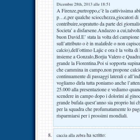
Dicembre 28th, 2013 alle 18:51
A Firenze,purtroppo,c’è la cattivissima abi
p…e,per qualche sciocchezza,giocatori di 
contribuire,sopratutto da parte dei giornalis
Societa’ a disfarsene.Andazzo a cui,talvolt
buon David.E’ stata la volta del campione
sull’attributo o è in malafede o non capisce
calcio),dell’ottimo Lajic e ora è la volta d
insieme a Gonzalo,Borjia Valero e Quadrad
grande la Fiorentina.Poi si sopporta supi
che cammina in campo,non propone calcio
continuamente di passaggi laterali e all’ind
vogliamo dirla tutta poniamo anche l’atte
25.000 alla presentazione e vediamo quando
scendere in campo dopo i dolorini al ginoc
grande bufala quest’anno sia proprio lui ch
per la squadra che profumatamente lo paga
risparmiarsi per i prossimi mondiali.
ha scritto:
caccia alla zebra