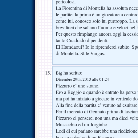
pericolosi.
La Fiorentina di Montella ha assoluta neces
le partite: la prima è un giocatore a cent
come lui, conosco solo lui purtroppo. La s
brevilinei che saltano l’uomo e veloci nel 
Per questo rimpiango ancora oggi la cessio
tanto Cuadrado dipendenti.
El Hamdaoui? Io lo riprenderei subito. Sp
di Montella. Stile Vargas.
ha scritto:
Big
Dicembre 29th, 2013 alle 01:24
Pizzarro e’ uno strano.
Ero a Reggio e quando è entrato ha perso 
ma poi ha iniziato a giocare in verticale do
Alla fine della partita e’ venuto ad esultare
Per il mercato di Gennaio prima di lasciar
Pizzarro ci penserei non una ma dieci vol
Musacchio ed un Jorginho.
Lodi di cui parlano sarebbe una riedizion
la scarpa destra di un Pizzarro.