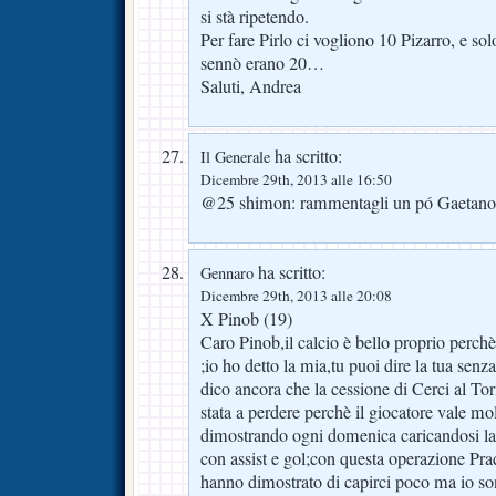
si stà ripetendo.
Per fare Pirlo ci vogliono 10 Pizarro, e so
sennò erano 20…
Saluti, Andrea
ha scritto:
Il Generale
Dicembre 29th, 2013 alle 16:50
@25 shimon: rammentagli un pó Gaetano D
ha scritto:
Gennaro
Dicembre 29th, 2013 alle 20:08
X Pinob (19)
Caro Pinob,il calcio è bello proprio perch
;io ho detto la mia,tu puoi dire la tua sen
dico ancora che la cessione di Cerci al Tor
stata a perdere perchè il giocatore vale molt
dimostrando ogni domenica caricandosi la 
con assist e gol;con questa operazione Pr
hanno dimostrato di capirci poco ma io so