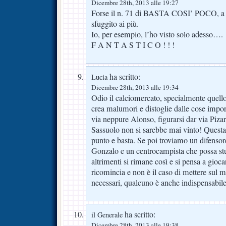
Dicembre 28th, 2013 alle 19:27
Forse il n. 71 di BASTA COSI’ POCO, a f
sfuggito ai più.
Io, per esempio, l’ho visto solo adesso….
F A N T A S T I C O ! ! !
ha scritto:
Lucia
Dicembre 28th, 2013 alle 19:34
Odio il calciomercato, specialmente quello
crea malumori e distoglie dalle cose impo
via neppure Alonso, figurarsi dar via Pizar
Sassuolo non si sarebbe mai vinto! Quest
punto e basta. Se poi troviamo un difensor
Gonzalo e un centrocampista che possa stu
altrimenti si rimane così e si pensa a gioc
ricomincia e non è il caso di mettere sul m
necessari, qualcuno è anche indispensabile
ha scritto:
il Generale
Dicembre 28th, 2013 alle 19:38