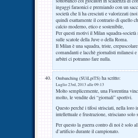
sottobanco coi giocatori in scadenza di con
ingaggi faraonici e premiando con un sacch
società che li ha cresciuti e valorizzati (n
quindi esattamente il contrario di quello 
calcio moderno, etico e sostenibile,
Per questi motivi il Milan squadra-società
sulle scatole della Juve o della Roma.
Il Milan è una squadra, triste, crepuscolar
comandanti e lacchè giornalisti milanesi e
arbitri ci potranno fare nulla.
ha scritto:
Ombanching (SUiLpiTS)
Luglio 23rd, 2013 alle 09:13
Molto semplicemente, una Fiorentina vinc
molto, le vendite dei “giornali” sportivi.
Questo perché i tifosi strisciati, nella loro
intellettuale e frustrazione, strisciano solo
Per questo la guerra contro di noi è solo al
d’artificio durante il campionato.