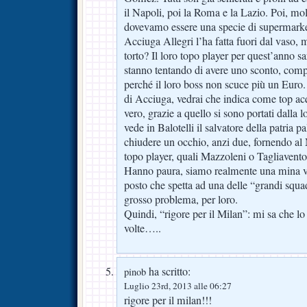
il Napoli, poi la Roma e la Lazio. Poi, mo
dovevamo essere una specie di supermarket 
Acciuga Allegri l’ha fatta fuori dal vaso,
torto? Il loro topo player per quest’anno 
stanno tentando di avere uno sconto, com
perché il loro boss non scuce più un Euro. 
di Acciuga, vedrai che indica come top acqu
vero, grazie a quello si sono portati dalla l
vede in Balotelli il salvatore della patria p
chiudere un occhio, anzi due, fornendo al M
topo player, quali Mazzoleni o Tagliavento
Hanno paura, siamo realmente una mina vag
posto che spetta ad una delle “grandi squa
grosso problema, per loro.
Quindi, “rigore per il Milan”: mi sa che lo
volte…..
ha scritto:
pinob
Luglio 23rd, 2013 alle 06:27
rigore per il milan!!!