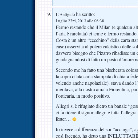
ha scritto:
L'Antigufo
Luglio 23rd, 2013 alle 06:38
Fermo restando che il Milan (e qualcun altr
l’aria è rarefatta) ci teme e fermo restando
Costa è un altro “cecchino” della carta sta
caso) asservita al potere calcistico delle so
davvero bisogno che Pizarro ribadisse un 
guadagnandosi di fatto un posto d’onore ne
Secondo me ha fatto una bischerata colos
la sopra citata carta stampata di chiara fe
volendo anche napolaziale), stava dando l’
meritava, alla nostra amata Fiorentina, pa
l’orticaria, in modo positivo.
Allegri si è rifugiato dietro un banale “g
ci fa ridere il signor allegri e tutta l’allegr
fester…
Io invece a differenza del sor “acciuga”, 
così facendo, ha detto una INELUTTA