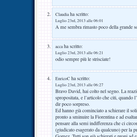
ha scritto:
Claudia
Luglio 23rd, 2013 alle 06:01
A me sembra rimasto poco della grande so
ha scritto:
acca
Luglio 23rd, 2013 alle 06:21
odio sempre più le strisciate!
ha scritto:
EnricoC
Luglio 23rd, 2013 alle 06:27
Bravo David, hai colto nel segno. La reaz
spropositata, e l’articolo che citi, quando l
dir poco sorpreso.
Ed hanno già cominciato a schierare il soli
pronto a sminuire la Fiorentina e ad esaltare
pensare alla semi indifferenza che ci circo
(giudicato esagerato da qualcuno) per la p
Gomez. Tutti son già schierati e proni ad esa