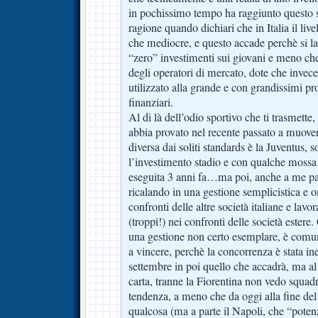
in pochissimo tempo ha raggiunto questo st
ragione quando dichiari che in Italia il liv
che mediocre, e questo accade perchè si la
“zero” investimenti sui giovani e meno che
degli operatori di mercato, dote che inve
utilizzato alla grande e con grandissimi prof
finanziari.
Al di là dell’odio sportivo che ti trasmette, 
abbia provato nel recente passato a muover
diversa dai soliti standards è la Juventus, s
l’investimento stadio e con qualche mossa 
eseguita 3 anni fa…ma poi, anche a me pare
ricalando in una gestione semplicistica e o
confronti delle altre società italiane e lavo
(troppi!) nei confronti delle società estere. 
una gestione non certo esemplare, è comun
a vincere, perchè la concorrenza è stata 
settembre in poi quello che accadrà, ma 
carta, tranne la Fiorentina non vedo squadre
tendenza, a meno che da oggi alla fine del
qualcosa (ma a parte il Napoli, che “pote