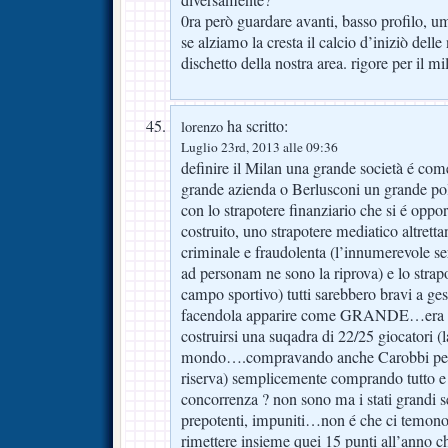
0ra però guardare avanti, basso profilo, umil
se alziamo la cresta il calcio d’iniziò delle 
dischetto della nostra area. rigore per il mi
ha scritto:
lorenzo
Luglio 23rd, 2013 alle 09:36
definire il Milan una grande società é 
grande azienda o Berlusconi un grande pol
con lo strapotere finanziario che si é opp
costruito, uno strapotere mediatico altretta
criminale e fraudolenta (l’innumerevole ser
ad personam ne sono la riprova) e lo strapo
campo sportivo) tutti sarebbero bravi a ges
facendola apparire come GRANDE…era un
costruirsi una suqadra di 22/25 giocatori (
mondo….compravando anche Carobbi per fa
riserva) semplicemente comprando tutto e tut
concorrenza ? non sono ma i stati grandi 
prepotenti, impuniti…non é che ci temono é
rimettere insieme quei 15 punti all’anno c