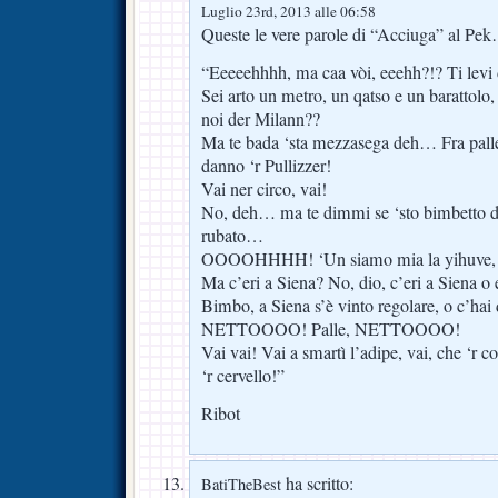
Luglio 23rd, 2013 alle 06:58
Queste le vere parole di “Acciuga” al Pe
“Eeeeehhhh, ma caa vòi, eeehh?!? Ti levi d
Sei arto un metro, un qatso e un barattolo, e
noi der Milann??
Ma te bada ‘sta mezzasega deh… Fra palle
danno ‘r Pullizzer!
Vai ner circo, vai!
No, deh… ma te dimmi se ‘sto bimbetto dè
rubato…
OOOOHHHH! ‘Un siamo mia la yihuve, e
Ma c’eri a Siena? No, dio, c’eri a Siena o e
Bimbo, a Siena s’è vinto regolare, o c’hai 
NETTOOOO! Palle, NETTOOOO!
Vai vai! Vai a smartì l’adipe, vai, che ‘r c
‘r cervello!”
Ribot
ha scritto:
BatiTheBest