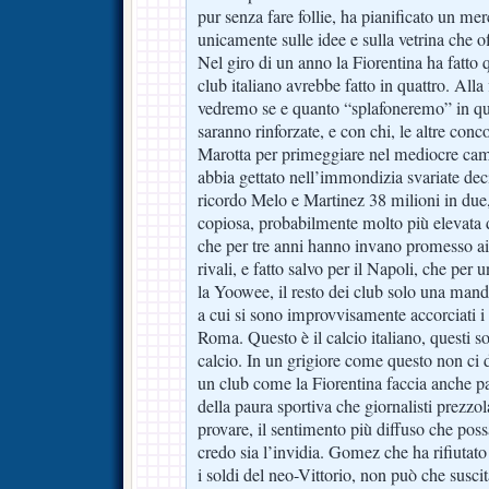
pur senza fare follie, ha pianificato un me
unicamente sulle idee e sulla vetrina che off
Nel giro di un anno la Fiorentina ha fatto q
club italiano avrebbe fatto in quattro. All
vedremo se e quanto “splafoneremo” in que
saranno rinforzate, e con chi, le altre con
Marotta per primeggiare nel mediocre cam
abbia gettato nell’immondizia svariate dec
ricordo Melo e Martinez 38 milioni in due, 
copiosa, probabilmente molto più elevata d
che per tre anni hanno invano promesso ai l
rivali, e fatto salvo per il Napoli, che per 
la Yoowee, il resto dei club solo una mandr
a cui si sono improvvisamente accorciati i
Roma. Questo è il calcio italiano, questi so
calcio. In un grigiore come questo non ci
un club come la Fiorentina faccia anche p
della paura sportiva che giornalisti prezzola
provare, il sentimento più diffuso che poss
credo sia l’invidia. Gomez che ha rifiutato 
i soldi del neo-Vittorio, non può che suscita