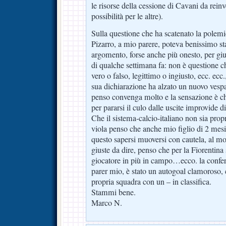
le risorse della cessione di Cavani da rein
possibilità per le altre).
Sulla questione che ha scatenato la polemi
Pizarro, a mio parere, poteva benissimo star
argomento, forse anche più onesto, per giu
di qualche settimana fa: non è questione ch
vero o falso, legittimo o ingiusto, ecc. ecc
sua dichiarazione ha alzato un nuovo vespa
penso convenga molto e la sensazione è che
per pararsi il culo dalle uscite improvide di
Che il sistema-calcio-italiano non sia propr
viola penso che anche mio figlio di 2 mesi
questo sapersi muoversi con cautela, al m
giuste da dire, penso che per la Fiorentin
giocatore in più in campo…ecco. la confer
parer mio, è stato un autogoal clamoroso, c
propria squadra con un – in classifica.
Stammi bene.
Marco N.