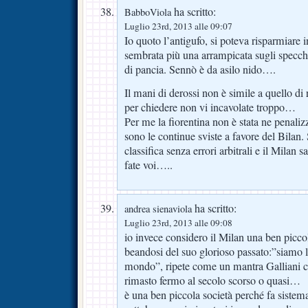
ha scritto:
BabboViola
Luglio 23rd, 2013 alle 09:07
Io quoto l’antigufo, si poteva risparmiar
sembrata più una arrampicata sugli specchi 
di pancia. Sennò è da asilo nido….
Il mani di derossi non è simile a quello d
per chiedere non vi incavolate troppo…
Per me la fiorentina non è stata ne penaliz
sono le continue sviste a favore del Bilan. S
classifica senza errori arbitrali e il Milan s
fate voi…..
ha scritto:
andrea sienaviola
Luglio 23rd, 2013 alle 09:08
io invece considero il Milan una ben picco
beandosi del suo glorioso passato:”siamo la
mondo”, ripete come un mantra Galliani 
rimasto fermo al secolo scorso o quasi…
è una ben piccola società perché fa sistem