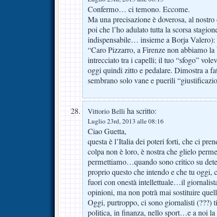
Confermo… ci temono. Eccome.
Ma una precisazione è doverosa, al nostr
poi che l’ho adulato tutta la scorsa stagion
indispensabile… insieme a Borja Valero):
“Caro Pizzarro, a Firenze non abbiamo la 
intrecciato tra i capelli; il tuo “sfogo” vol
oggi quindi zitto e pedalare. Dimostra a fat
sembrano solo vane e puerili “giustificaz
ha scritto:
Vittorio Belli
Luglio 23rd, 2013 alle 08:16
Ciao Guetta,
questa è l’Italia dei poteri forti, che ci pr
colpa non è loro, è nostra che glielo perme
permettiamo…quando sono critico su deter
proprio questo che intendo e che tu oggi, co
fuori con onestà intellettuale…il giornalis
opinioni, ma non potrà mai sostituire quelle
Oggi, purtroppo, ci sono giornalisti (???) ti
politica, in finanza, nello sport…e a noi la 