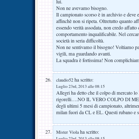
lui.
Non ne avevamo bisogno.
Il campionato scorso è in archivio e deve es
affinchè non si ripeta. Oltretutto quanto a
essendo verità assodata, non credo affatto 
comportamento inqualificabile. Nel cercare 
società in seria difficoltà.
Non ne sentivamo il bisogno! Voltiamo p
vigili, ma guardando avanti.
La squadra è fortissima! Non complichiamoc
ha scritto:
claudio52
Luglio 23rd, 2013 alle 08:15
Allegri ha detto che il colpo di mercato lo
rigorelli….NO IL VERO COLPO DI MERCA
degli ultimi 5 mesi di campionato, altriment
milan fuori da CL e EL. Questi rubano e s
ha scritto:
Mister Viola
Luglio 23rd, 2013 alle 08:15