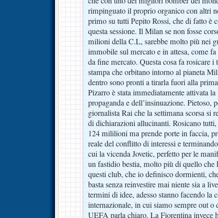
che con uno dei migliori bomber del mond
rimpinguato il proprio organico con altri n
primo su tutti Pepito Rossi, che di fatto è
questa sessione. Il Milan se non fosse cors
milioni della C.L, sarebbe molto più nei g
immobile sul mercato e in attesa, come fa
da fine mercato. Questa cosa fa rosicare i 
stampa che orbitano intorno al pianeta Mi
dentro sono pronti a tirarla fuori alla prim
Pizarro è stata immediatamente attivata la
propaganda e dell’insinuazione. Pietoso, pe
giornalista Rai che la settimana scorsa si r
di dichiarazioni allucinanti. Rosicano tutti,
124 mililioni ma prende porte in faccia, p
reale del conflitto di interessi e terminan
cui la vicenda Jovetic, perfetto per le mani
un fastidio bestia, molto più di quello che
questi club, che io definisco dormienti, ch
basta senza reinvestire mai niente sia a live
termini di idee, adesso stanno facendo la 
internazionale, in cui siamo sempre out o qu
UEFA parla chiaro. La Fiorentina invece 