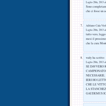
Luglio 20th, 2013 a
Sono completame
che ci fosse un 
Adriano Cala Viol
Luglio 20th, 2013 a
tutto vero, leggo
mesi il prossimo
che la cura Mont
ha scritto:
wally
Luglio 20th, 2013 a
SE DAVVERO 
CAMPIONATO 
NECESSARIE.
IERI HO LETT
CHE LE VITT
LA STANCHEZ
GAUDEMUS I