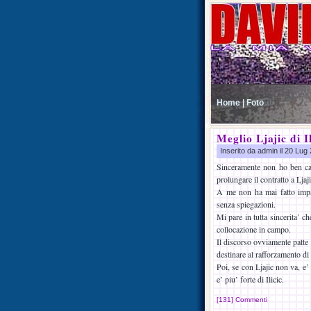
Home |
Foto
Meglio Ljajic di Il
Inserito da admin il 20 Lu
Sinceramente non ho ben cap
prolungare il contratto a Ljaji
A me non ha mai fatto impaz
senza spiegazioni.
Mi pare in tutta sincerita’ ch
collocazione in campo.
Il discorso ovviamente patte
destinare al rafforzamento di
Poi, se con Ljajic non va, e’
e’ piu’ forte di Ilicic.
[131] Commenti