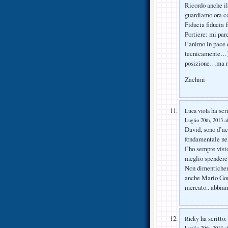
Ricordo anche i
guardiamo ora co
Fiducia fiducia f
Portiere: mi par
l’animo in pace 
tecnicamente…) 
posizione…ma ri
Zachini
ha scri
Luca viola
Luglio 20th, 2013 a
David, sono d’ac
fondamentale nel
l’ho sempre vist
meglio spendere i
Non dimentichere
anche Mario Gome
mercato.. abbiam
ha scritto:
Ricky