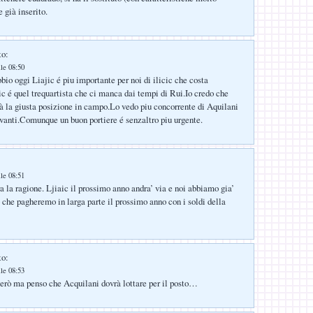
e già inserito.
to:
lle 08:50
bio oggi Liajic é piu importante per noi di ilicic che costa
cic é quel trequartista che ci manca dai tempi di Rui.Io credo che
à la giusta posizione in campo.Lo vedo piu concorrente di Aquilani
davanti.Comunque un buon portiere é senzaltro piu urgente.
lle 08:51
 la ragione. Ljiaic il prossimo anno andra’ via e noi abbiamo gia’
o che pagheremo in larga parte il prossimo anno con i soldi della
to:
lle 08:53
erò ma penso che Acquilani dovrà lottare per il posto…