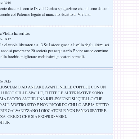
lle 08:10
nte daccordo con te David. L’unica spiegazione che mi sono dato e’
accordo col Palermo legato al mancato riscatto di Viviano.
ha scritto:
a Violina
lle 08:12
 la clausola liberatoria a 13.Se Laicce gioca a livello degli ultimi sei
 anno si presentano 20 società per acquistarlo.E sono anche convinto
ella farebbe migliorare moltissimi giocatori normali.
lle 08:15
RIUSCIAMO AD ANDARE AVANTI NELLE COPPE, E CON UN
LUNGO SULLE SPALLE, TUTTE LE ALTERNATIVE SONO
 MA FACCIO ANCHE UNA RIFLESSIONE SU QUELLO CHE
O SUL VOSTRO SITO E NON RICORDO CHI LO ABBIA DETTO
ORIE GALVANIZZANO I GIOCATORI E NON FANNO SENTIRE
ZA. CREDO CHE SIA PROPRIO VERO.
GITUR