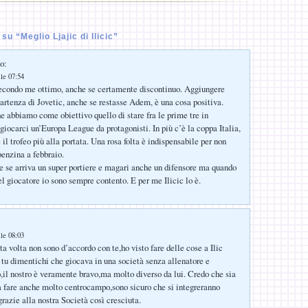
u “Meglio Ljajic di Ilicic”
o:
lle 07:54
secondo me ottimo, anche se certamente discontinuo. Aggiungere
partenza di Jovetic, anche se restasse Adem, è una cosa positiva.
 abbiamo come obiettivo quello di stare fra le prime tre in
giocarci un’Europa League da protagonisti. In più c’è la coppa Italia,
il trofeo più alla portata. Una rosa folta è indispensabile per non
enzina a febbraio.
ce se arriva un super portiere e magari anche un difensore ma quando
el giocatore io sono sempre contento. E per me Ilicic lo è.
lle 08:03
a volta non sono d’accordo con te,ho visto fare delle cose a Ilic
 tu dimentichi che giocava in una società senza allenatore e
,il nostro è veramente bravo,ma molto diverso da lui. Credo che sia
sa fare anche molto centrocampo,sono sicuro che si integreranno
razie alla nostra Società così cresciuta.