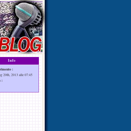
Info
rimento :
ug 20th, 2013 alle 07:45
 :