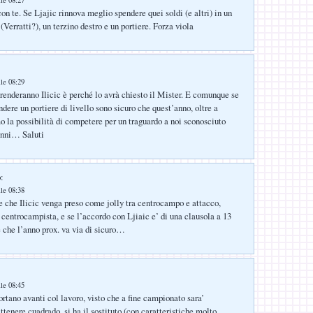
lle 08:27
on te. Se Ljajic rinnova meglio spendere quei soldi (e altri) in un
(Verratti?), un terzino destro e un portiere. Forza viola
lle 08:29
prenderanno Ilicic è perché lo avrà chiesto il Mister. E comunque se
dere un portiere di livello sono sicuro che quest’anno, oltre a
mo la possibilità di competere per un traguardo a noi sconosciuto
anni… Saluti
:
lle 08:38
e che Ilicic venga preso come jolly tra centrocampo e attacco,
 centrocampista, e se l’accordo con Ljiaic e’ di una clausola a 13
e che l’anno prox. va via di sicuro…
lle 08:45
rtano avanti col lavoro, visto che a fine campionato sara’
attenere cuadrado, si ha il sostituto (con caratteristiche molto