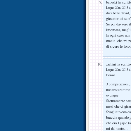
ha scritt
bubeski
Luglio 20th, 2013 a
dici bene david, f
giocatori ci se 
Se poi davvero i
insensata, meglio
In ogni caso non
macia, che mi pa
di sicuro le loro
ha scritto
zachini
Luglio 20th, 2013 a
Penso…
3 competizioni, 
non resteremmo s
ovunque.
Sicuramente sara
mesi che ci gira
Svogliato con ca
braccia quando p
che era Ljajic (
mi da’ tanto…