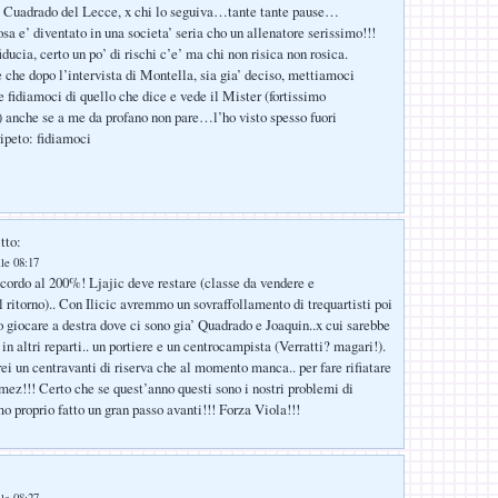
l Cuadrado del Lecce, x chi lo seguiva…tante tante pause…
sa e’ diventato in una societa’ seria cho un allenatore serissimo!!!
iducia, certo un po’ di rischi c’e’ ma chi non risica non rosica.
e che dopo l’intervista di Montella, sia gia’ deciso, mettiamoci
e fidiamoci di quello che dice e vede il Mister (fortissimo
anche se a me da profano non pare…l’ho visto spesso fuori
peto: fidiamoci
tto:
lle 08:17
cordo al 200%! Ljajic deve restare (classe da vendere e
 ritorno).. Con Ilicic avremmo un sovraffollamento di trequartisti poi
o giocare a destra dove ci sono gia’ Quadrado e Joaquin..x cui sarebbe
n altri reparti.. un portiere e un centrocampista (Verratti? magari!).
i un centravanti di riserva che al momento manca.. per fare rifiatare
z!!! Certo che se quest’anno questi sono i nostri problemi di
o proprio fatto un gran passo avanti!!! Forza Viola!!!