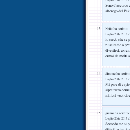
Luglio 20th, 2013 a
Sono d’accordo c
alterego del Pek 
ha scritto:
Nello
Luglio 20th, 2013 a
Io credo che se 
riusciremo a pren
divertirci, avre
ormai da molti 
ha scritto
Simone
Luglio 20th, 2013 a
Mi pare di capir
siprattutto come
milioni vuol dir
ha scritto:
gianni
Luglio 20th, 2013 a
Secondo me si po
difficilissimo tr