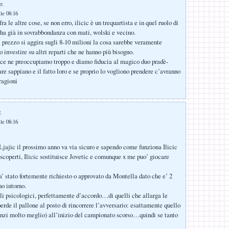
o:
lle 08:16
ra le altre cose, se non erro, ilicic è un trequartista e in quel ruolo di
n’ha già in sovrabbondanza con mati, wolski e vecino.
l prezzo si aggira sugli 8-10 milioni la cosa sarebbe veramente
 investire su altri reparti che ne hanno più bisogno.
 ce ne preoccupiamo troppo e diamo fiducia al magico duo pradè-
re sappiano e il fatto loro e se proprio lo vogliono prendere c’avranno
 ragioni
:
lle 08:16
Ljajic il prossimo anno va via sicuro e sapendo come funziona Ilicic
coperti, Ilicic sostituisce Jovetic e comunque x me puo’ giocare
’ stato fortemente richiesto o approvato da Montella dato che e’ 2
no intorno.
li psicologici, perfettamente d’accordo…di quelli che allarga le
erde il pallone al posto di rincorrere l’avversario: esattamente quello
anzi molto meglio) all’inizio del campionato scorso…quindi se tanto