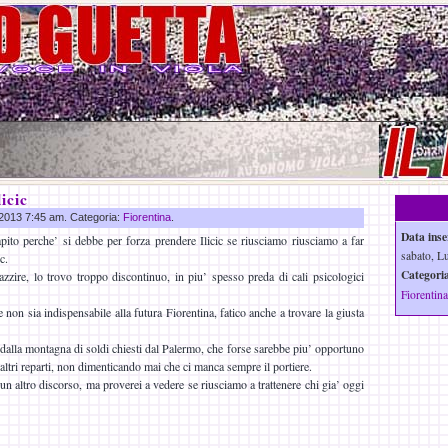
icic
g 2013 7:45 am. Categoria:
Fiorentina
.
Data inse
ito perche’ si debbe per forza prendere Ilicic se riusciamo riusciamo a far
sabato, L
c.
Categoria
zire, lo trovo troppo discontinuo, in piu’ spesso preda di cali psicologici
Fiorentina
e non sia indispensabile alla futura Fiorentina, fatico anche a trovare la giusta
 dalla montagna di soldi chiesti dal Palermo, che forse sarebbe piu’ opportuno
 altri reparti, non dimenticando mai che ci manca sempre il portiere.
 un altro discorso, ma proverei a vedere se riusciamo a trattenere chi gia’ oggi