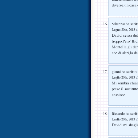
diverse) in casa 
ha scrit
Vibennal
Luglio 20th, 2013 a
David, senza dub
troppo.Pero’ Ili
Montella gli dar
che di altri,la 
ha scritto:
gianni
Luglio 20th, 2013 a
Mi sembra chiara
preso il sostitut
cessione.
ha scrit
Riccardo
Luglio 20th, 2013 a
David, mi sbagli