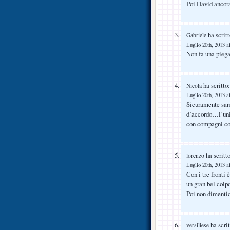
Poi David ancora
ha scritt
Gabriele
Luglio 20th, 2013 a
Non fa una pie
ha scritto:
Nicola
Luglio 20th, 2013 a
Sicuramente sar
d’accordo…l’unic
con compagni cos
ha scritto
lorenzo
Luglio 20th, 2013 a
Con i tre fronti 
un gran bel colp
Poi non dimentic
ha scrit
versiliese