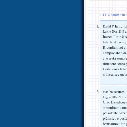
131 Commenti s
ha scritt
David T.
Luglio 20th, 2013 a
Invece Ilicic è 
talento dopo la 
Ricordiamoci che
campionato e di 
che resta sempre 
rimanere senza b
Certo sarei feli
si inserisce un b
ha scritto:
max
Luglio 20th, 2013 a
Ciao David,quest
straordinarie,ma
presidente pazzo
più fisico e pos
benissimo.tutto g