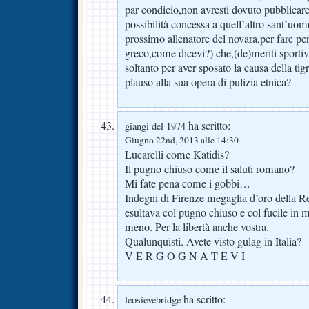
par condicio,non avresti dovuto pubblicare 
possibilità concessa a quell’altro sant’uom
prossimo allenatore del novara,per fare pen
greco,come dicevi?) che,(de)meriti sportivi
soltanto per aver sposato la causa della ti
plauso alla sua opera di pulizia etnica?
ha scritto:
giangi del 1974
Giugno 22nd, 2013 alle 14:30
Lucarelli come Katidis?
Il pugno chiuso come il saluti romano?
Mi fate pena come i gobbi…
Indegni di Firenze megaglia d’oro della Re
esultava col pugno chiuso e col fucile in 
meno. Per la libertà anche vostra.
Qualunquisti. Avete visto gulag in Italia?
V E R G O G N A T E V I
ha scritto:
leosievebridge