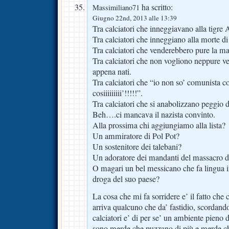
ha scritto:
Massimiliano71
Giugno 22nd, 2013 alle 13:39
Tra calciatori che inneggiavano alla tigre 
Tra calciatori che inneggiano alla morte di
Tra calciatori che venderebbero pure la m
Tra calciatori che non vogliono neppure ved
appena nati.
Tra calciatori che “io non so’ comunista
cosiiiiiiiii’!!!!!”.
Tra calciatori che si anabolizzano peggio d
Beh….ci mancava il nazista convinto.
Alla prossima chi aggiungiamo alla lista?
Un ammiratore di Pol Pot?
Un sostenitore dei talebani?
Un adoratore dei mandanti del massacro d
O magari un bel messicano che fa lingua in
droga del suo paese?
La cosa che mi fa sorridere e’ il fatto che 
arriva qualcuno che da’ fastidio, scordand
calciatori e’ di per se’ un ambiente pieno 
sono merde che puzzano di più e merde 