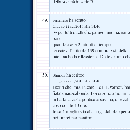
della società in serie B.
ha scritto:
versiliese
Giugno 22nd, 2013 alle 14:40
.@per tutti quelli che paragonano nazism
poi)
quando avete 2 minuti di tempo
cercatevi l’articolo 139 comma xxii delka 
fate una bella riflessione.. Detto da uno c
ha scritto:
Shimon
Giugno 22nd, 2013 alle 14:40
I soliti che “ma Lucarelli e il Livorno”, h
fiatata nauseabonda. Poi ci sono altre minch
in ballo la casta politica assassina, che co
coso con le 40 ore.
Io sarà meglio stia alla larga dal blob per o
poi finirei per pentirmi.