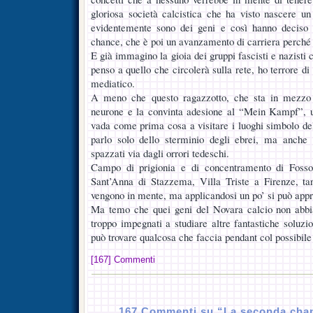
gloriosa società calcistica che ha visto nascere u
evidentemente sono dei geni e così hanno deciso 
chance, che è poi un avanzamento di carriera perché v
E già immagino la gioia dei gruppi fascisti e nazisti 
penso a quello che circolerà sulla rete, ho terrore di
mediatico.
A meno che questo ragazzotto, che sta in mezzo 
neurone e la convinta adesione al “Mein Kampf”, un
vada come prima cosa a visitare i luoghi simbolo dell
parlo solo dello sterminio degli ebrei, ma anche d
spazzati via dagli orrori tedeschi.
Campo di prigionia e di concentramento di Fosso
Sant’Anna di Stazzema, Villa Triste a Firenze, ta
vengono in mente, ma applicandosi un po’ si può appr
Ma temo che quei geni del Novara calcio non abbi
troppo impegnati a studiare altre fantastiche soluzio
può trovare qualcosa che faccia pendant col possibile
[167] Commenti
167 Commenti su “La seconda cha