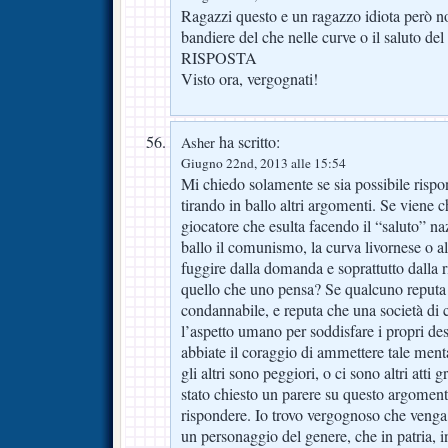
Ragazzi questo e un ragazzo idiota però 
bandiere del che nelle curve o il saluto del
RISPOSTA
Visto ora, vergognati!
ha scritto:
Asher
Giugno 22nd, 2013 alle 15:54
Mi chiedo solamente se sia possibile rispo
tirando in ballo altri argomenti. Se viene 
giocatore che esulta facendo il “saluto” naz
ballo il comunismo, la curva livornese o a
fuggire dalla domanda e soprattutto dalla r
quello che uno pensa? Se qualcuno reputa 
condannabile, e reputa che una società di 
l’aspetto umano per soddisfare i propri des
abbiate il coraggio di ammettere tale menta
gli altri sono peggiori, o ci sono altri atti 
stato chiesto un parere su questo argoment
rispondere. Io trovo vergognoso che venga d
un personaggio del genere, che in patria,