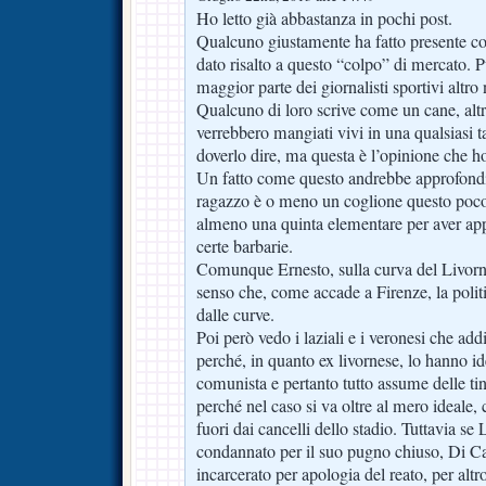
Ho letto già abbastanza in pochi post.
Qualcuno giustamente ha fatto presente c
dato risalto a questo “colpo” di mercato. P
maggior parte dei giornalisti sportivi altro
Qualcuno di loro scrive come un cane, altri 
verrebbero mangiati vivi in una qualsiasi t
doverlo dire, ma questa è l’opinione che ho 
Un fatto come questo andrebbe approfondi
ragazzo è o meno un coglione questo poco 
almeno una quinta elementare per aver appr
certe barbarie.
Comunque Ernesto, sulla curva del Livorno
senso che, come accade a Firenze, la polit
dalle curve.
Poi però vedo i laziali e i veronesi che ad
perché, in quanto ex livornese, lo hanno i
comunista e pertanto tutto assume delle ti
perché nel caso si va oltre al mero ideale, 
fuori dai cancelli dello stadio. Tuttavia se
condannato per il suo pugno chiuso, Di C
incarcerato per apologia del reato, per altro