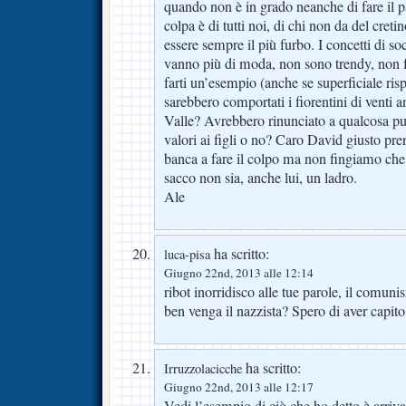
quando non è in grado neanche di fare il p
colpa è di tutti noi, di chi non da del cretin
essere sempre il più furbo. I concetti di s
vanno più di moda, non sono trendy, non 
farti un’esempio (anche se superficiale ris
sarebbero comportati i fiorentini di venti a
Valle? Avrebbero rinunciato a qualcosa pur 
valori ai figli o no? Caro David giusto pre
banca a fare il colpo ma non fingiamo che c
sacco non sia, anche lui, un ladro.
Ale
ha scritto:
luca-pisa
Giugno 22nd, 2013 alle 12:14
ribot inorridisco alle tue parole, il comuni
ben venga il nazzista? Spero di aver capito
ha scritto:
Irruzzolacicche
Giugno 22nd, 2013 alle 12:17
Vedi l’esempio di ciò che ho detto è arriv