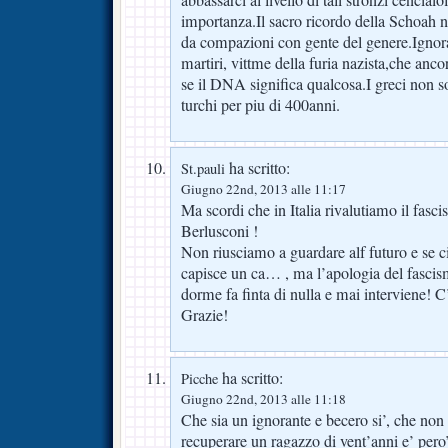
abbassarci al livello di tali stronzi cenciaio
importanza.Il sacro ricordo della Schoah 
da compazioni con gente del genere.Ignorar
martiri, vittme della furia nazista,che anc
se il DNA significa qualcosa.I greci non s
turchi per piu di 400anni.
ha scritto:
St.pauli
Giugno 22nd, 2013 alle 11:17
Ma scordi che in Italia rivalutiamo il fasc
Berlusconi !
Non riusciamo a guardare alf futuro e se ci
capisce un ca… , ma l’apologia del fascis
dorme fa finta di nulla e mai interviene! 
Grazie!
ha scritto:
Picche
Giugno 22nd, 2013 alle 11:18
Che sia un ignorante e becero si’, che non 
recuperare un ragazzo di vent’anni e’ pero