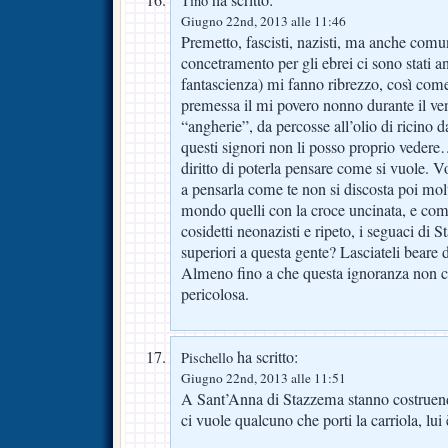
ha scritto:
Tino
Giugno 22nd, 2013 alle 11:46
Premetto, fascisti, nazisti, ma anche comun
concetramento per gli ebrei ci sono stati a
fantascienza) mi fanno ribrezzo, così come 
premessa il mi povero nonno durante il ven
“angherie”, da percosse all’olio di ricino d
questi signori non li posso proprio veder
diritto di poterla pensare come si vuole. Vo
a pensarla come te non si discosta poi mo
mondo quelli con la croce uncinata, e com
cosidetti neonazisti e ripeto, i seguaci di S
superiori a questa gente? Lasciateli beare 
Almeno fino a che questa ignoranza non c
pericolosa.
ha scritto:
Pischello
Giugno 22nd, 2013 alle 11:51
A Sant’Anna di Stazzema stanno costruend
ci vuole qualcuno che porti la carriola, lui