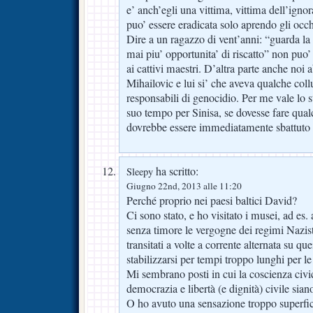
e’ anch’egli una vittima, vittima dell’igno
puo’ essere eradicata solo aprendo gli occ
Dire a un ragazzo di vent’anni: “guarda la t
mai piu’ opportunita’ di riscatto” non puo’ f
ai cattivi maestri. D’altra parte anche noi
Mihailovic e lui si’ che aveva qualche coll
responsabili di genocidio. Per me vale lo s
suo tempo per Sinisa, se dovesse fare qual
dovrebbe essere immediatamente sbattuto 
ha scritto:
Sleepy
Giugno 22nd, 2013 alle 11:20
Perché proprio nei paesi baltici David?
Ci sono stato, e ho visitato i musei, ad es.
senza timore le vergogne dei regimi Nazist
transitati a volte a corrente alternata su qu
stabilizzarsi per tempi troppo lunghi per l
Mi sembrano posti in cui la coscienza civic
democrazia e libertà (e dignità) civile siano
O ho avuto una sensazione troppo superfici