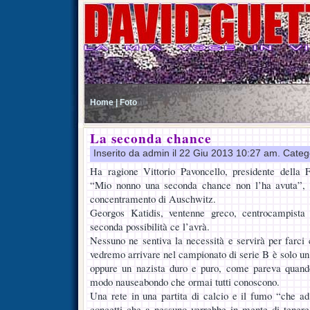
Home |
Foto
La seconda chance
Inserito da admin il 22 Giu 2013 10:27 am. Categ
Ha ragione Vittorio Pavoncello, presidente della 
“Mio nonno una seconda chance non l’ha avuta”, 
concentramento di Auschwitz.
Georgos Katidis, ventenne greco, centrocampista 
seconda possibilità ce l’avrà.
Nessuno ne sentiva la necessità e servirà per farci 
vedremo arrivare nel campionato di serie B è solo un 
oppure un nazista duro e puro, come pareva quand
modo nauseabondo che ormai tutti conoscono.
Una rete in una partita di calcio e il fumo “che a
concetti che a nessuno verrebbe in mente di tener