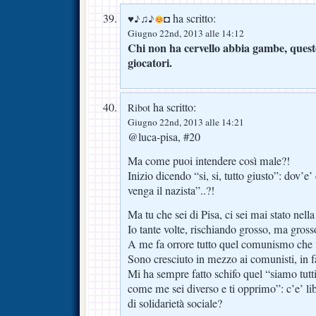
ha scritto:
♥
♪♫♪
◘
Giugno 22nd, 2013 alle 14:12
Chi non ha cervello abbia gambe, questo
giocatori.
ha scritto:
Ribot
Giugno 22nd, 2013 alle 14:21
@luca-pisa, #20
Ma come puoi intendere così male?!
Inizio dicendo “si, si, tutto giusto”: dov’e
venga il nazista”..?!
Ma tu che sei di Pisa, ci sei mai stato nell
Io tante volte, rischiando grosso, ma gro
A me fa orrore tutto quel comunismo che t
Sono cresciuto in mezzo ai comunisti, in fam
Mi ha sempre fatto schifo quel “siamo tutt
come me sei diverso e ti opprimo”: c’e’ lib
di solidarietà sociale?