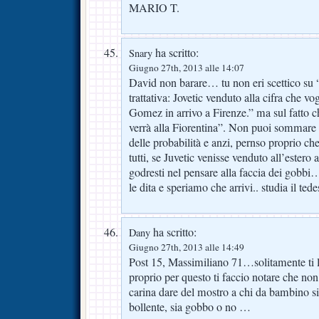
MARIO T.
ha scritto:
Snary
Giugno 27th, 2013 alle 14:07
David non barare… tu non eri scettico su “f
trattativa: Jovetic venduto alla cifra che v
Gomez in arrivo a Firenze.” ma sul fatto
verrà alla Fiorentina”. Non puoi sommare al
delle probabilità e anzi, pernso proprio c
tutti, se Juvetic venisse venduto all’estero
godresti nel pensare alla faccia dei gob
le dita e speriamo che arrivi.. studia il ted
ha scritto:
Dany
Giugno 27th, 2013 alle 14:49
Post 15, Massimiliano 71…solitamente ti
proprio per questo ti faccio notare che n
carina dare del mostro a chi da bambino si
bollente, sia gobbo o no …