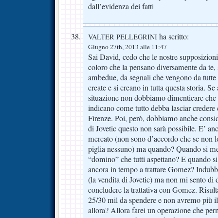
dall’evidenza dei fatti
ha scritto:
VALTER PELLEGRINI
Giugno 27th, 2013 alle 11:47
Sai David, cedo che le nostre supposizioni,
coloro che la pensano diversamente da te, 
ambedue, da segnali che vengono da tutte l
create e si creano in tutta questa storia. S
situazione non dobbiamo dimenticare che c
indicano come tutto debba lasciar credere
Firenze. Poi, però, dobbiamo anche consid
di Jovetic questo non sarà possibile. E’ an
mercato (non sono d’accordo che se non lo
piglia nessuno) ma quando? Quando si mett
“domino” che tutti aspettano? E quando s
ancora in tempo a trattare Gomez? Indub
(la vendita di Jovetic) ma non mi sento di
concludere la trattativa con Gomez. Risul
25/30 mil da spendere e non avremo più il
allora? Allora farei un operazione che pe