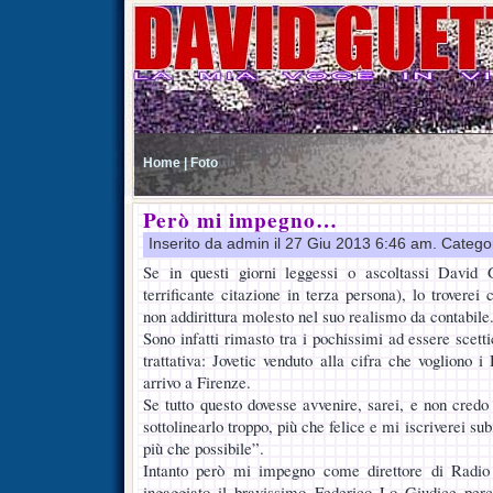
Home |
Foto
Però mi impegno…
Inserito da admin il 27 Giu 2013 6:46 am. Catego
Se in questi giorni leggessi o ascoltassi David 
terrificante citazione in terza persona), lo trovere
non addirittura molesto nel suo realismo da contabile
Sono infatti rimasto tra i pochissimi ad essere scettic
trattativa: Jovetic venduto alla cifra che vogliono
arrivo a Firenze.
Se tutto questo dovesse avvenire, sarei, e non credo
sottolinearlo troppo, più che felice e mi iscriverei su
più che possibile”.
Intanto però mi impegno come direttore di Radio
ingaggiato il bravissimo Federico Lo Giudice per