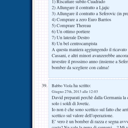
1) Riscattare subito Cuadrado
2) Allungare il contratto a Ljajic
3) Allungare il contratto a Seferovic (in pre
4) Comprare a zero Euro Barrios
5) Comprare Thereau
6) Un ottimo portiere
7) Un laterale Destro
8) Un bel centrocampista
A questa maniera aggiungendo il ricavato
Cassani, e altri minori avanzerebbe ancora
investire il prossimo anno (insieme a Sefer
bomber da scegliere con calma!
ha scritto:
Babbo Viola
Giugno 27th, 2013 alle 12:03
David preparati perchè dalla Germania la 
solo i soldi di Jovetic.
Io non è che sono scettico sul fatto che 
scettico sul valore dell’operazione.
E’ vero è un bomber di razza e segna av
costa? Ne vale la pena di svenarsi…? Mi 