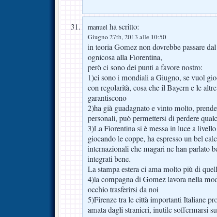
ha scritto:
manuel
Giugno 27th, 2013 alle 10:50
in teoria Gomez non dovrebbe passare da
ognicosa alla Fiorentina,
però ci sono dei punti a favore nostro:
1)ci sono i mondiali a Giugno, se vuol gioc
con regolarità, cosa che il Bayern e le altr
garantiscono
2)ha già guadagnato e vinto molto, prende
personali, può permettersi di perdere qual
3)La Fiorentina si è messa in luce a livell
giocando le coppe, ha espresso un bel calc
internazionali che magari ne han parlato be
integrati bene.
La stampa estera ci ama molto più di quell
4)la compagna di Gomez lavora nella mod
occhio trasferirsi da noi
5)Firenze tra le città importanti Italiane p
amata dagli stranieri, inutile soffermarsi su