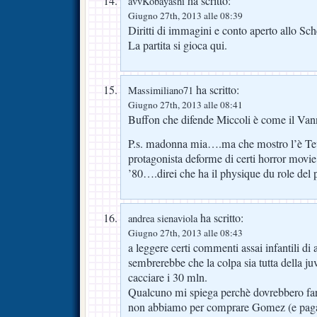
ha scritto:
avvKobayashi
Giugno 27th, 2013 alle 08:39
Diritti di immagini e conto aperto allo Sch
La partita si gioca qui.
ha scritto:
Massimiliano71
Giugno 27th, 2013 alle 08:41
Buffon che difende Miccoli è come il Vann
P.s. madonna mia….ma che mostro l’è Tev
protagonista deforme di certi horror movie 
’80….direi che ha il physique du role del p
ha scritto:
andrea sienaviola
Giugno 27th, 2013 alle 08:43
a leggere certi commenti assai infantili di a
sembrerebbe che la colpa sia tutta della j
cacciare i 30 mln.
Qualcuno mi spiega perchè dovrebbero farl
non abbiamo per comprare Gomez (e pagar