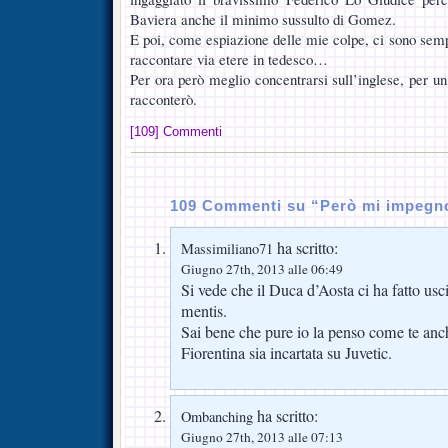
Baviera anche il minimo sussulto di Gomez.
E poi, come espiazione delle mie colpe, ci sono semp
raccontare via etere in tedesco…
Per ora però meglio concentrarsi sull’inglese, per u
racconterò.
[109] Commenti
109 Commenti su “Però mi impeg
ha scritto:
Massimiliano71
Giugno 27th, 2013 alle 06:49
Si vede che il Duca d’Aosta ci ha fatto usci
mentis.
Sai bene che pure io la penso come te anch
Fiorentina sia incartata su Juvetic.
ha scritto:
Ombanching
Giugno 27th, 2013 alle 07:13