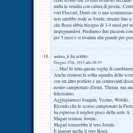
certo sconto dai 20 mln richiesti) second
nulla la vendita con calma di juvetic. Cert
vari Floccari, Denis etc o una scommessa 
non sarebbe male se Jovetic rimane fino a 
che Rossi abbia bisogno di 3-4 mesi per to
impegnandosi. Prediamo due piccioni con u
per 5 mesi e si rivaluta alla grande per gen
ha scritto:
andrea_fi
Giugno 27th, 2013 alle 08:55
….bha! Io tutta questa voglia di cambiame
Anche restasse la solita squadra dello sc
con un altro portiere e un centravanti dec
nostro campionato (Denis, Therau, ma anch
felicissimo.
Aggiugiamoci Joaquin, Vecino, Wolski..
Ricordo che lo scorso campionato la Fioren
ha espresso il miglior gioco della serie A.
Magari restasse Jovetic.
Magari tornerebbe il vero Jovetic.
E magari anche il vero Rossi.