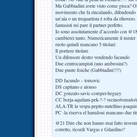
Ma Gabbiadini avete visto come gioca? Olt
movimento che fa rinculando, difendendo i
un’ala o un trequartista è roba da rihovero
fantasisti mi pare il partner perfetto.
Io sono assolutamente d’accordo con @18
cambierei tanto. Numericamente il mister 
ruolo quindi mancano 5 titolari:
Il portiere titolare
Un difensore destro vendendo facundo
Due centrocampisti (uno ambrosini?)
Due punte fisiche (Gabbiadini!!!!)
DD facundo – tomovic
DS capitano e alonso
DC gonzalo-savic-comper-hegazy
CC borja-aquilani-pek-?-? vecino/romulo/ma
ALA-TR la vespa-pepito-nutellino-joaqu
PC -la riserva el hamdoui mancano due tit
@21 Dire che non hanno mai fatto investm
corretto, ricordi Vargas e Gilardino?