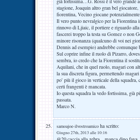
già fortissima…G. Rossi è il vero grande a
stagione, Joaquin altro gran bel giocatore, 
fiorentina, Vecino giocane potenzialmente 
Il vero punto nevralgico per la Fiorentina i
rinnovo di Ljiaic, il portiere e riguardo al
fascerei troppo la testa su Gomez o non G
minore risonanza (qualcuno di voi nei gio
Dennis ad esempio) andrebbe comunque 
Sul coprire infine il ruolo di Pizarro, do
sembra, io credo che la Fiorentina il sostitu
Aquilani, che in quel ruolo, magari con altr
la sua discreta figura, permettendo magari
po’ più il gioco in verticale della squadra,
certi frangenti è mancata.
Io questa squadra la vedo fortissima, già pi
passata.
Marco N.
ha scritto:
samoajoe-ilvostroamico
Giugno 27th, 2013 alle 10:16
@20 caccia alla zebra…manca dino fav