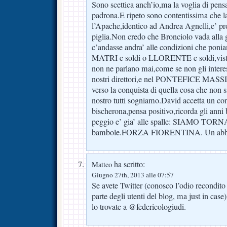
Sono scettica anch’io,ma la voglia di pensa
padrona.E ripeto sono contentissima che l
l’Apache,identico ad Andrea Agnelli,e’ pro
piglia.Non credo che Bronciolo vada alla 
c’andasse andra’ alle condizioni che poni
MATRI e soldi o LLORENTE e soldi,visto
non ne parlano mai,come se non gli inter
nostri direttori,e nel PONTEFICE MASSIM
verso la conquista di quella cosa che non s
nostro tutti sogniamo.David accetta un co
bischerona,pensa positivo,ricorda gli anni 
peggio e’ gia’ alle spalle: SIAMO TORNAT
bambole.FORZA FIORENTINA. Un abbr
ha scritto:
Matteo
Giugno 27th, 2013 alle 07:57
Se avete Twitter (conosco l’odio recondito
parte degli utenti del blog, ma just in cas
lo trovate a @federicologiudi.