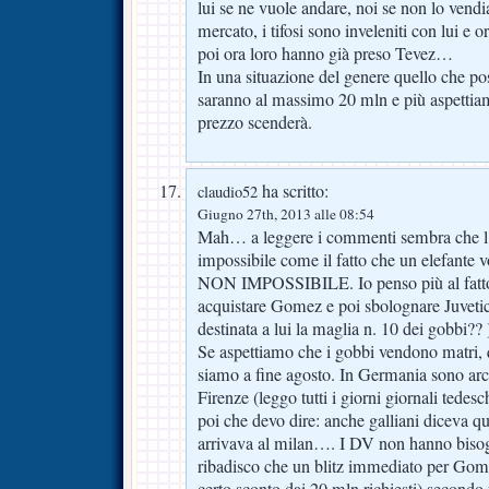
lui se ne vuole andare, noi se non lo ven
mercato, i tifosi sono inveleniti con lui e 
poi ora loro hanno già preso Tevez…
In una situazione del genere quello che po
saranno al massimo 20 mln e più aspettiam
prezzo scenderà.
ha scritto:
claudio52
Giugno 27th, 2013 alle 08:54
Mah… a leggere i commenti sembra che l’
impossibile come il fatto che un elefante v
NON IMPOSSIBILE. Io penso più al fat
acquistare Gomez e poi sbolognare Juvetic
destinata a lui la maglia n. 10 dei gobbi?? 
Se aspettiamo che i gobbi vendono matri, q
siamo a fine agosto. In Germania sono ar
Firenze (leggo tutti i giorni giornali tedes
poi che devo dire: anche galliani diceva qu
arrivava al milan…. I DV non hanno bisog
ribadisco che un blitz immediato per Gom