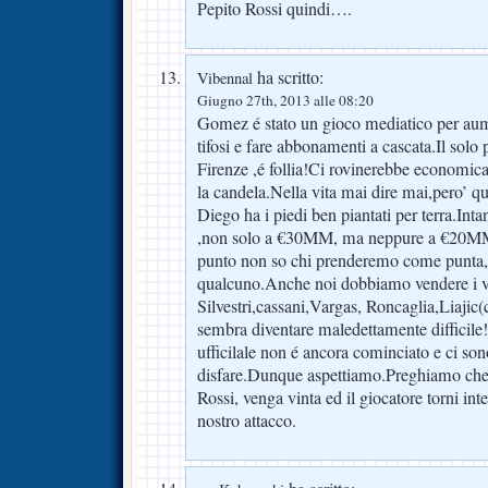
Pepito Rossi quindi….
ha scritto:
Vibennal
Giugno 27th, 2013 alle 08:20
Gomez é stato un gioco mediatico per aum
tifosi e fare abbonamenti a cascata.Il solo 
Firenze ,é follia!Ci rovinerebbe economic
la candela.Nella vita mai dire mai,pero’ q
Diego ha i piedi ben piantati per terra.Int
,non solo a €30MM, ma neppure a €20MM
punto non so chi prenderemo come punta
qualcuno.Anche noi dobbiamo vendere i v
Silvestri,cassani,Vargas, Roncaglia,Liajic(
sembra diventare maledettamente difficile!
ufficilale non é ancora cominciato e ci son
disfare.Dunque aspettiamo.Preghiamo che
Rossi, venga vinta ed il giocatore torni int
nostro attacco.