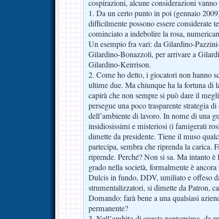
cospirazioni, alcune considerazioni vanno f
1. Da un certo punto in poi (gennaio 2009)
difficilmente possono essere considerate te
cominciato a indebolire la rosa, numerica
Un esempio fra vari: da Gilardino-Pazzini
Gilardino-Bonazzoli, per arrivare a Gilardi
Gilardino-Keirrison.
2. Come ho detto, i giocatori non hanno sc
ultime due. Ma chiunque ha la fortuna di l
capirà che non sempre si può dare il meglio
persegue una poco trasparente strategia di
dell’ambiente di lavoro. In nome di una g
insidiosissimi e misteriosi (i famigerati 
dimette da presidente. Tiene il muso qualc
partecipa, sembra che riprenda la carica. F
riprende. Perché? Non si sa. Ma intanto è lì
grado nella società, formalmente è ancora i
Dulcis in fundo, DDV, umiliato e offeso da 
strumentalizzatori, si dimette da Patron, ca
Domando: farà bene a una qualsiasi aziend
permanente?
3. Nell’ambito di questa pantomima, da mes