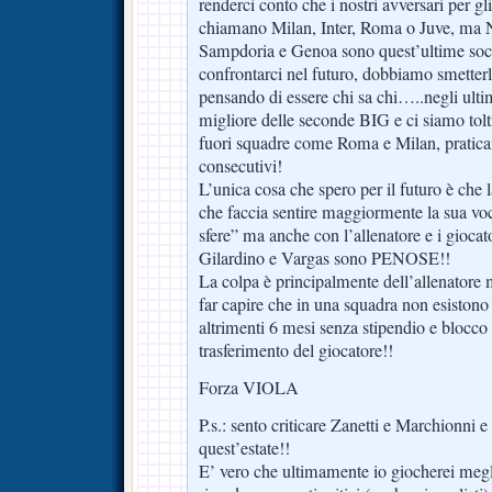
renderci conto che i nostri avversari per gl
chiamano Milan, Inter, Roma o Juve, ma 
Sampdoria e Genoa sono quest’ultime so
confrontarci nel futuro, dobbiamo smetterla
pensando di essere chi sa chi…..negli ultim
migliore delle seconde BIG e ci siamo tolti
fuori squadre come Roma e Milan, pratica
consecutivi!
L’unica cosa che spero per il futuro è che l
che faccia sentire maggiormente la sua voc
sfere” ma anche con l’allenatore e i gioca
Gilardino e Vargas sono PENOSE!!
La colpa è principalmente dell’allenator
far capire che in una squadra non esistono
altrimenti 6 mesi senza stipendio e blocco
trasferimento del giocatore!!
Forza VIOLA
P.s.: sento criticare Zanetti e Marchionni e
quest’estate!!
E’ vero che ultimamente io giocherei megl