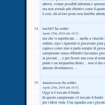
altrove, evitare possibili infortuni e sprem
ma non avendo più obiettivi come il quarto
è così, chi al loro posto non farebbe altrett
ha scritto:
bati2007
Aprile 25th, 2010 alle 18:51
ma che vi aspettavate…. anche a vincerle t
settimi, ergo i signorini si giocavano gra
capisco come mai si parla sempre di giovan
campionato sensa obbiettivi facciamo gioc
ai giovani…. e per favore una cosa al mis
punte e un trequartsta dietro… non si tira
almeno divertiamoci….
ha scritto:
danieleciosoto
Aprile 25th, 2010 alle 18:52
Oggi si è toccato il fondo.
In questo campionato s’è toccato il fondo: 
per i tifosi viola. Una squadra con i giocat