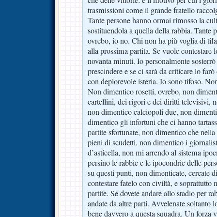
trasmissioni come il grande fratello raccolg
Tante persone hanno ormai rimosso la cultu
sostituendola a quella della rabbia. Tante
ovrebo, io no. Chi non ha più voglia di tif
alla prossima partita. Se vuole contestare 
novanta minuti. Io personalmente sosterrò
prescindere e se ci sarà da criticare lo far
con deplorevole isteria. Io sono tifoso. Non
Non dimentico rosetti, ovrebo, non dimenti
cartellini, dei rigori e dei diritti televisivi
non dimentico calciopoli due, non dimenti
dimentico gli infortuni che ci hanno tartas
partite sfortunate, non dimentico che nella
pieni di scudetti, non dimentico i giornalis
d’asticella, non mi arrendo al sistema ipo
persino le rabbie e le ipocondrie delle person
su questi punti, non dimenticate, cercate d
contestare fatelo con civiltà, e soprattutto 
partite. Se dovete andare allo stadio per r
andate da altre parti. Avvelenate soltanto l
bene davvero a questa squadra. Un forza vio