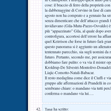
cose: il braccio di ferro della proprietà con
la dabbenaggine di Corvino in fase di cam
agosto non ha comprato e a gennaio ha sm
senza dimenticare che dell’attacco grandi f
invidiavano (Gila-Mutu-Pazzo-Osvaldo) è
più “appazzinato” Gila, al quale dopo ave
controfigura, accortosi dell’errore ha affian
quel Keirrison che forse in futuro farà gra
questo panorama si è aggiunto un allenato
tentennato parecchio, sia sugli uomini da 
futuro. Pertanto, secondo me, per assicur
dobbiamo fare pulito: o va via il mister
Kroldrup-De Silvestri-Montolivo-Donadel
Liajic-Comotto-Natali-Babacar.
Il resto medaglina come dice il Ciuffi e via
gruppo alle affermazioni di Prandelli in 
sembrano chiare: o mandano via tutti perc
conferma o mandano via lui….
ha scritto:
Tanai