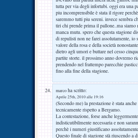
tutta per via degli infortubi. oggi era una p
piu incomprensibile è stata il rigore perch
saremmo tutti piu sereni. invece sembra che 
tiri chi prende prima il pallone..ma siamo 
manca mutu. spero che questa stagione dis
di repulisti non ne farei assolutamente, i
valore della rosa e della società nonostant
dietro agli umori e buttare nel cesso cinque
partite storte. il prossimo anno dovremo r
prendendo nel frattempo parecchie pasticc
fino alla fine della stagione.
ha scritto:
marco
Aprile 25th, 2010 alle 19:16
(Secondo me) la prestazione è stata anche
tecnicamente rispetto a Bergamo.
La contestazione, forse anche leggermente 
indisticutibilmente necessaria e non sarann
perchè i numeri giustificano assolutamente
Questo finale di stagione stà riuscendo a d