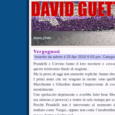
Home |
Foto
Vergognosi
Inserito da admin il 25 Apr 2010 6:03 pm. Catego
Prandelli e Corvino fanno il loro mestiere e cerca
questo tristissimo finale di stagione.
Ma la prova di oggi non ammette repliche: hanno sbraca
I primi nomi che mi vengono in mente sono quelli
Marchionni e Gilardino danno l’impressione di esse
mentalmente.
Uno spettacolo deprimente e avrebbe fatto bene Mont
ma almeno ci provava) a venire in sala stampa per s
Perchè Prandelli non è intervenuto al momento d
multato come Vargas, oppure non conta l’insubordinaz
messa dentro e l’altro no?