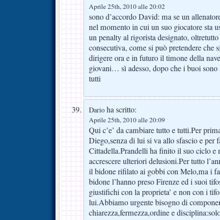
Aprile 25th, 2010 alle 20:02
sono d’accordo David: ma se un allenato
nel momento in cui un suo giocatore sta usu
un penalty al rigorista designato, oltretutt
consecutiva, come si può pretendere che si
dirigere ora e in futuro il timone della nave
giovani… sì adesso, dopo che i buoi sono 
tutti
ha scritto:
Dario
Aprile 25th, 2010 alle 20:09
Qui c’e’ da cambiare tutto e tutti.Per pri
Diego,senza di lui si va allo sfascio e per f
Cittadella.Prandelli ha finito il suo ciclo e
accrescere ulteriori delusioni.Per tutto l
il bidone rifilato ai gobbi con Melo,ma i fat
bidone l’hanno preso Firenze ed i suoi tif
giustifichi con la proprieta’ e non con i ti
lui.Abbiamo urgente bisogno di componen
chiarezza,fermezza,ordine e disciplina:sol