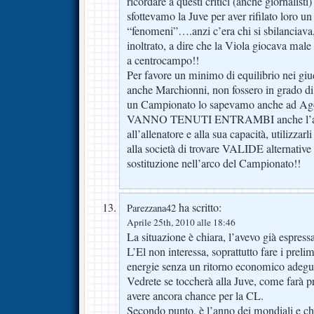
ricordare a questi critici (anche giornalist
sfottevamo la Juve per aver rifilato loro u
“fenomeni”….anzi c’era chi si sbilanciava
inoltrato, a dire che la Viola giocava mal
a centrocampo!!
Per favore un minimo di equilibrio nei g
anche Marchionni, non fossero in grado di 
un Campionato lo sapevamo anche ad Ag
VANNO TENUTI ENTRAMBI anche l’ann
all’allenatore e alla sua capacità, utilizza
alla società di trovare VALIDE alternative 
sostituzione nell’arco del Campionato!!
ha scritto:
Parezzana42
Aprile 25th, 2010 alle 18:46
La situazione è chiara, l’avevo già espressa
L’El non interessa, soprattutto fare i preli
energie senza un ritorno economico adegu
Vedrete se toccherà alla Juve, come farà p
avere ancora chance per la CL.
Secondo punto, è l’anno dei mondiali e chi