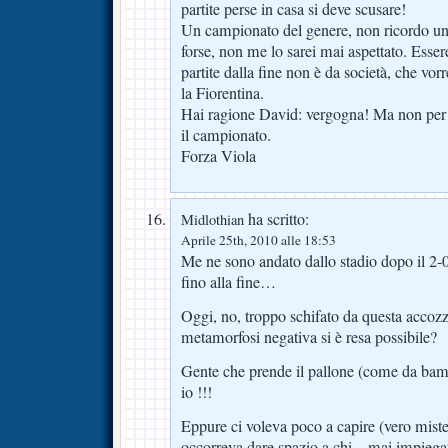
partite perse in casa si deve scusare!
Un campionato del genere, non ricordo un
forse, non me lo sarei mai aspettato. Esser
partite dalla fine non è da società, che vor
la Fiorentina.
Hai ragione David: vergogna! Ma non per q
il campionato.
Forza Viola
ha scritto:
Midlothian
Aprile 25th, 2010 alle 18:53
Me ne sono andato dallo stadio dopo il 2-
fino alla fine…
Oggi, no, troppo schifato da questa accozz
metamorfosi negativa si è resa possibile?
Gente che prende il pallone (come da bamb
io !!!
Eppure ci voleva poco a capire (vero miste
occorreva dare spazio a chi – mai impiegat