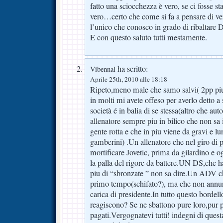
fatto una sciocchezza è vero, se ci fosse st
vero…certo che come si fa a pensare di ven
l’unico che conosco in grado di ribaltar
E con questo saluto tutti mestamente.
ha scritto:
Vibennal
Aprile 25th, 2010 alle 18:18
Ripeto,meno male che samo salvi( 2pp piu
in molti mi avete offeso per averlo detto a
società é in balia di se stessa(altro che a
allenatore sempre piu in bilico che non s
gente rotta e che in piu viene da gravi e lun
gamberini) .Un allenatore che nel giro di p
mortificare Jovetic, prima da gilardino e o
la palla del rigore da battere.UN DS,che ha
piu di “sbronzate ” non sa dire.Un ADV che
primo tempo(schifato?), ma che non annun
carica di presidente.In tutto questo bordel
reagiscono? Se ne sbattono pure loro,pur
pagati.Vergognatevi tutti! indegni di ques