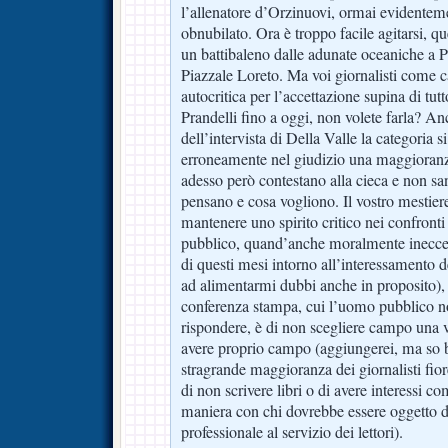
l’allenatore d’Orzinuovi, ormai evidenteme
obnubilato. Ora è troppo facile agitarsi, qu
un battibaleno dalle adunate oceaniche a P
Piazzale Loreto. Ma voi giornalisti come c
autocritica per l’accettazione supina di tut
Prandelli fino a oggi, non volete farla? A
dell’intervista di Della Valle la categoria s
erroneamente nel giudizio una maggioranza
adesso però contestano alla cieca e non 
pensano e cosa vogliono. Il vostro mestier
mantenere uno spirito critico nei confront
pubblico, quand’anche moralmente inecce
di questi mesi intorno all’interessamento 
ad alimentarmi dubbi anche in proposito),
conferenza stampa, cui l’uomo pubblico 
rispondere, è di non scegliere campo una vo
avere proprio campo (aggiungerei, ma so b
stragrande maggioranza dei giornalisti fior
di non scrivere libri o di avere interessi c
maniera con chi dovrebbe essere oggetto de
professionale al servizio dei lettori).