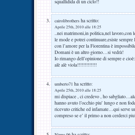
squallidida di un ciclo!!
ha scritto:
cairolibrothers
Aprile 25th, 2010 alle 18:25
..nei matrimoni,in politica,nel lavoro,con l
le mode e potrei continuare,esiste sempre l
con l’amore per la Fiorentina è impossibile
Domani è un altro giorno…si vedrà!
Io rimango dell’opinione di sempre e cioè:
alè alè viola!!!!!!!!!!!!!
ha scritto:
umberto71
Aprile 25th, 2010 alle 18:25
mi dispiace , ci credevo , ho sabgliato…al
hanno avuto l’occhio piu’ lungo e non fo
ricevuto critiche ed infamate…qui serve un
compreso se e’ il primo a non cerderci pi
ha scritto:
Nippo 96