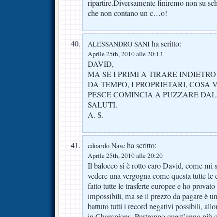
ripartire.Diversamente finiremo non su sch
che non contano un c…o!
ha scritto:
ALESSANDRO SANI
Aprile 25th, 2010 alle 20:13
DAVID,
MA SE I PRIMI A TIRARE INDIETR
DA TEMPO, I PROPRIETARI, COSA 
PESCE COMINCIA A PUZZARE DAL
SALUTI.
A. S.
ha scritto:
edoardo Nave
Aprile 25th, 2010 alle 20:20
Il balocco si è rotto caro David, come mi s
vedere una vergogna come questa tutte l
fatto tutte le trasferte europee e ho provat
impossibili, ma se il prezzo da pagare è
battuto tutti i record negativi possibili, al
in Champions. Purtroppo quest’anno più 