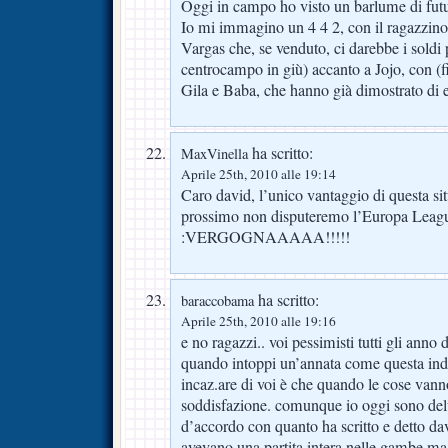
Oggi in campo ho visto un barlume di futu
Io mi immagino un 4 4 2, con il ragazzino a
Vargas che, se venduto, ci darebbe i soldi 
centrocampo in giù) accanto a Jojo, con (
Gila e Baba, che hanno già dimostrato di e
ha scritto:
MaxVinella
Aprile 25th, 2010 alle 19:14
Caro david, l’unico vantaggio di questa si
prossimo non disputeremo l’Europa League
:VERGOGNAAAAA!!!!!
ha scritto:
baraccobama
Aprile 25th, 2010 alle 19:16
e no ragazzi.. voi pessimisti tutti gli anno d
quando intoppi un’annata come questa indo
incaz.are di voi è che quando le cose vann
soddisfazione. comunque io oggi sono del
d’accordo con quanto ha scritto e detto dav
avevano una partita intera nelle gambe ma