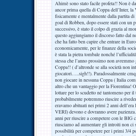
Ahimè sono stato facile profeta!! Non è da
ancor prima quella di Coppa dell’Inter, la
fisicamente e mentalmente dalla partita di
goal di Robben, dopo essere stati con un p
successivo, è stato il colpo di grazia al mo
questo aggiungiamo il discorso fatto dal no
che ha fatto ben capire che entrare in Eu
economicamente, per le finanze della soci
è stata la pietra tombale nonché l’ufficialit
stessa che l’anno prossimo non avremm
Coppa!! ( d’altronde se alla società non int
giocatori…..sigh!!). Paradossalmente cmq
non giocare in nessuna Coppa ( Italia com
altro che un vantaggio per la Fiorentina
lottare per lo scudetto né tantomeno per il
probabilmente potremmo riuscire a rive
eravamo abituati nei primi 2 anni dell’era Pr
VERI) devono e dovranno avere pazienz
anni per riuscire a competere con le BIG c
riusciamo ad aumentare gli introiti non
possibilità per competere per i primi 3/4