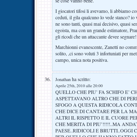
se cose vanno bene.
I giocatori tifosi li avevamo, li abbiamo cos
ceduti, il gila qualcuno lo vede stanco? i
ne sono tanti, quasi mai decisivo, quasi se
egoista, ma con un grande estimatore, Pran
gli ricodi che un attaccante devee segnare!
Marchionni evanescente, Zanetti no commen
solito, ,ci sono voluti 3 infortuniati per met
campo, unica nota positiva.
ha scritto:
Jonathan
Aprile 25th, 2010 alle 20:00
QUELLO CHE PIU’ FA SCHIFO E’ 
ASPETTAVANO ALTRO CHE DI PER
SFOGO A QUESTA RIDICOLA CON
CHE DICE DI CANTARE PER LA M
ALTRI IL RISPETTO E IL CUORE P
CHE MERITA DI PIU’!!!!!..MA AND
PAESE..RIDICOLI E BRUTTI..OGGI
PER QUELLO CHE HANNO FATTO I 