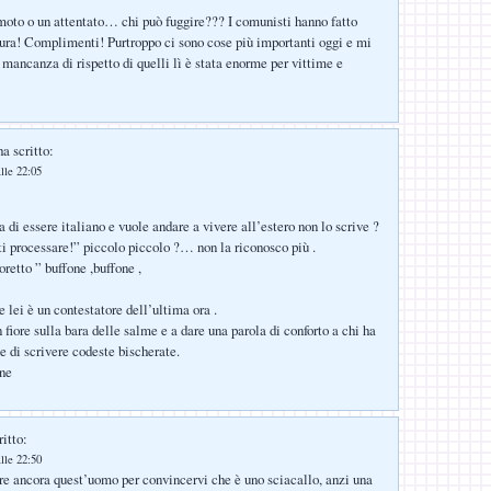
moto o un attentato… chi può fuggire??? I comunisti hanno fatto
igura! Complimenti! Purtroppo ci sono cose più importanti oggi e mi
 mancanza di rispetto di quelli lì è stata enorme per vittime e
a scritto:
lle 22:05
 di essere italiano e vuole andare a vivere all’estero non lo scrive ?
i processare!” piccolo piccolo ?… non la riconosco più .
retto ” buffone ,buffone ,
 lei è un contestatore dell’ultima ora .
 fiore sulla bara delle salme e a dare una parola di conforto a chi ha
e di scrivere codeste bischerate.
one
itto:
lle 22:50
e ancora quest’uomo per convincervi che è uno sciacallo, anzi una