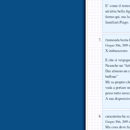
E’ come il terre
un’altra bella f
fermo qui, ma la
familiari.Piago.
h
l'immonda bestia
Giugno 30th, 2009 a
X imbarazzato
E che si vergogna
Neanche un “fatt
Dai almeno un co
buffone”
Mi sa proprio che
vada a portare un
perso tutto invec
A sua disposizi
ha scr
caracaterina
Giugno 30th, 2009 a
Ma cosa deve far