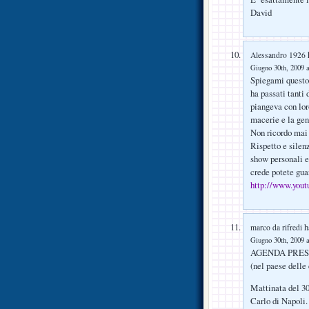
David
h
Alessandro 1926
Giugno 30th, 2009 a
Spiegami questo,
ha passati tanti 
piangeva con lor
macerie e la gent
Non ricordo mai 
Rispetto e silen
show personali e
crede potete gua
http://www.yo
ha
marco da rifredi
Giugno 30th, 2009 a
AGENDA PRES
(nel paese dell
Mattinata del 30/
Carlo di Napoli.