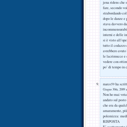
jena ridens che 
fare, secondo vo
strabordando col
dopo le danze e p
stava davvero da
incommensurabile
interni e delle i
si è visto all’o
tutto il codazzo 
avrebbero avuto 
le lacrimucce e 
vedere con ottimi
po’ di tempo in
ha scrit
marco59
Giugno 30th, 2009 a
Non ho mai votat
andato sul posto
che era da qualch
amaramente, più p
polemizza: med
RISPOSTA
E’ esattamente i