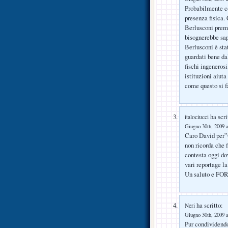
Probabilmente co
presenza fisica. 
Berlusconi premie
bisognerebbe sape
Berlusconi è sta
guardati bene da
fischi ingeneros
istituzioni aiuta
come questo si f
ha scri
italociucci
Giugno 30th, 2009 a
Caro David per”
non ricorda che 
contesta oggi do
vari reportage la
Un saluto e F
ha scritto:
Neri
Giugno 30th, 2009 a
Pur condividendo