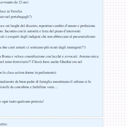
à avvenuto da 12 ore)
loce in Versilia
tato nel portabagagli?)
oce sui luoghi del disastro, repentino cambio d’umore e profusione
e. Incontro con le autorità e lista del piano d’interventi
viati o eseguiti dagli indigeni che non abboccano al presenzialismo
a due carri armati ci sentiamo più sicuri dagli immigrati!?)
 a Roma e veloce consultazione con lacchè e avvocati: Avremo mica
nel ramo ferroviario?! Chissà forse anche Ghedini era nel
o la class-action dorme in parlamento)
inalmente da buon padre di famiglia musulmano il sultano si fa
gioielli da concubine e farfalline varie…
 ogni tanto qualcuno protesta!
ritto: