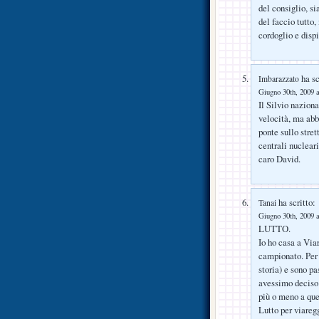
del consiglio, si
del faccio tutto
cordoglio e dispi
ha sc
Imbarazzato
Giugno 30th, 2009 a
Il Silvio naziona
velocità, ma abb
ponte sullo stret
centrali nuclear
caro David.
ha scritto:
Tanai
Giugno 30th, 2009 a
LUTTO.
Io ho casa a Viar
campionato. Per 
storia) e sono pa
avessimo deciso 
più o meno a que
Lutto per viaregg