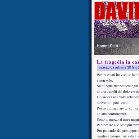
Home |
Foto
La tragedia in cas
Inserito da admin il 30 Giu
Per tre estati ho vissuto la m
e non solo.
So dunque riconoscere ogni m
di vita travolti dal dolore e d
Ho ancora una volta relativiz
davvero di poco conto.
Posso immaginare tutto, ma n
un atto contronatura.
Sono in mezzo al mare magno 
Per tornare alle cose più terr
Pur partendo dal presupposto 
meglio credono, vista da fuo