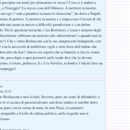
si precipita sui morti per alimentare se stesso? Cosa ci è andato a
i, a Viareggio? La stessa cosa dell’Abruzzo. A mettersi in mostra,
 suo ego (“vado a prendere in mano la situazione”, ha detto a Napoli
rima di partire). A mettersi in mostra e a impicciare il lavoro di chi
ndo una mano in mezzo a difficoltà grandissime e a un dolore
. Per le questioni tecniche c’era Bertolaso, c’erano i ministri degli
nfrastrutture (abbiamo un ministro alle infrastrutture! e quando mai lo
pera?). Che c’entra Berlusconi con le sue onnipresenti bodyguards, con
e con la necessità di mobilitare vigili e altre forze dell’ordine che
ben altro da fare? Adesso mi aspetto che ai funerali si faccia venire
che, poco dopo, a quei poveretti nelle tende dica che la devono
smo, è estate, perbacco, lì c’è la Versilia, in fondo è l’ideale farsi un
 campeggio!
to:
lle 23:13
o Berlusconi e mai lo farò. Stavolta, però, mi sento di difenderlo: è
 e lo si accusa di presenzialismo; non fosse andato si sarebbe detto
e parte con la velina di turno. In altri Paesi, lo ammetto
rogrediti a livello di cultura politica, nelle tragedie non si
itiamo.
l mio pensiero, ciao