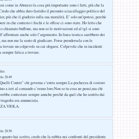
sì come in Abruzzo la cosa più importante sono i fatti, più che la
Credo che abbia dato fastidio il presunto sciacallaggio politico del
r, più che il giudizio sulla sua moralità. E’ solo un’ipotesi, perchè
re in che contesto i fischi e le offese ci sono state. Ho letto che
to chiamato buffone, ma non so le motivazioni ed al tg1 si sono
ll’affrontare anche solo l’argomento. In linea teorica sarebbero dei
i, ma non me la sento di giudicare. Forse prendersela con le
 a trovare un colpevole su cui sfogarsi. Colpevole che in incidenti
a sempre fatica a trovare.
tto:
lle 20:49
Quelli Contro” chi governa c’entra sempre.La pochezza di costoro
fino a ieri al comando c’erano loro.Non so tu cosa ne pensi,ma chi
vrebbe contestare sempre annche perchè da quel che ho sentito dai
 tragedia era annunciata.
ORZA VIOLA.
lle 20:50
 quanto hai scritto, credo che la rabbia nei confronti del presidente