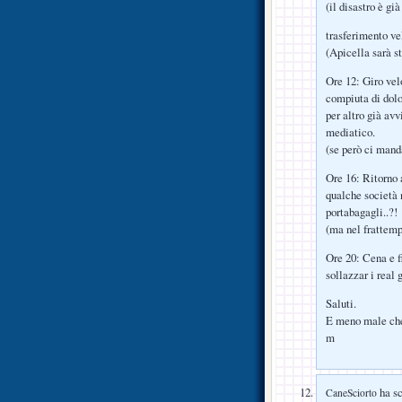
(il disastro è gi
trasferimento ve
(Apicella sarà s
Ore 12: Giro vel
compiuta di dolor
per altro già av
mediatico.
(se però ci mand
Ore 16: Ritorno
qualche società 
portabagagli..?!
(ma nel frattemp
Ore 20: Cena e f
sollazzar i real 
Saluti.
E meno male che
m
ha sc
CaneSciorto