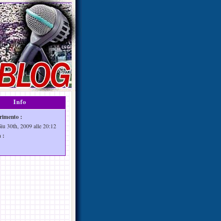
Info
rimento :
Giu 30th, 2009 alle 20:12
 :