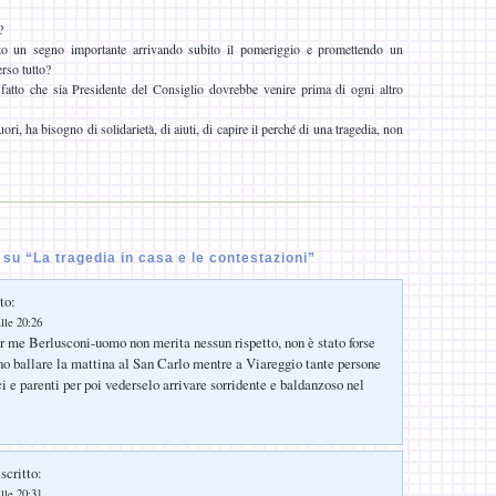
?
to un segno importante arrivando subito il pomeriggio e promettendo un
rso tutto?
 fatto che sia Presidente del Consiglio dovrebbe venire prima di ogni altro
ri, ha bisogno di solidarietà, di aiuti, di capire il perché di una tragedia, non
u “La tragedia in casa e le contestazioni”
to:
lle 20:26
 me Berlusconi-uomo non merita nessun rispetto, non è stato forse
no ballare la mattina al San Carlo mentre a Viareggio tante persone
 e parenti per poi vederselo arrivare sorridente e baldanzoso nel
scritto:
lle 20:31