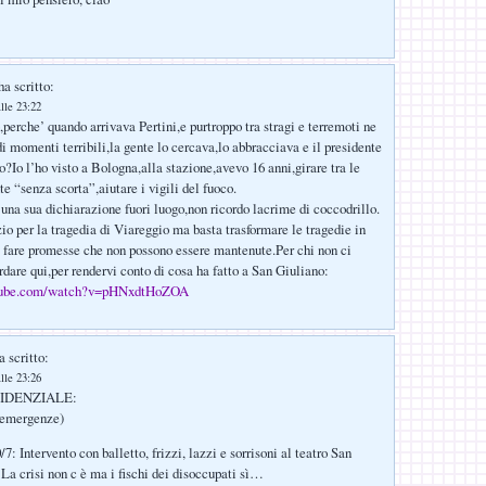
a scritto:
lle 23:22
perche’ quando arrivava Pertini,e purtroppo tra stragi e terremoti ne
di momenti terribili,la gente lo cercava,lo abbracciava e il presidente
o?Io l’ho visto a Bologna,alla stazione,avevo 16 anni,girare tra le
e “senza scorta”,aiutare i vigili del fuoco.
una sua dichiarazione fuori luogo,non ricordo lacrime di coccodrillo.
zio per la tragedia di Viareggio ma basta trasformare le tragedie in
 fare promesse che non possono essere mantenute.Per chi non ci
rdare qui,per rendervi conto di cosa ha fatto a San Giuliano:
utube.com/watch?v=pHNxdtHoZOA
 scritto:
lle 23:26
IDENZIALE:
e emergenze)
7: Intervento con balletto, frizzi, lazzi e sorrisoni al teatro San
 La crisi non c è ma i fischi dei disoccupati sì…