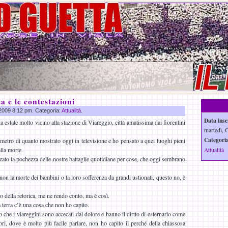
a e le contestazioni
 2009 8:12 pm. Categoria:
Attualità
.
Data inse
ia estate molto vicino alla stazione di Viareggio, città amatissima dai fiorentini
martedì, 
Categoria
etro di quanto mostrato oggi in televisione e ho pensato a quei luoghi pieni
alla morte.
Attualità
zato la pochezza delle nostre battaglie quotidiane per cose, che oggi sembrano
on la morte dei bambini o la loro sofferenza da grandi ustionati, questo no, è
della retorica, me ne rendo conto, ma è così.
a terra c’è una cosa che non ho capito.
che i viareggini sono accecati dal dolore e hanno il dirtto di esternarlo come
ri, dove è molto più facile parlare, non ho capito il perché della chiassosa