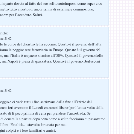
a in parte dovuta al fatto del suo solito autoimporsi come super eroe
, metto tutto a posto io, ancor prima di esprimere commozione,
acere per l’accaduto. Saluti.
ritto:
lle 21:02
le le colpe del disastro le ha eccome. Questo è il governo dell’alta
iamo la peggior rete ferroviaria in Europa. Questo è il governo del
to, ma l’Italia è un paese sismico all’80%. Questo è il governo delle
i, ma Napoli è piena di spazzatura. Questo è il governo Berlusconi
lle 21:02
eggio e ci vado tutti i fine settimana dalla fine all’inizio del
caso ieri avevamo il Lunedì entrambi libero (per l’unica volta della
ssato di lì poco primna di cena per prendere l’autostrada. Se
di cenare lì e partire dopo cena come a volte facciamo ci passavamo
ll’ora! Fatalità… stavolta fortunata per me.
ini colpiti e i loro familiari e amici.