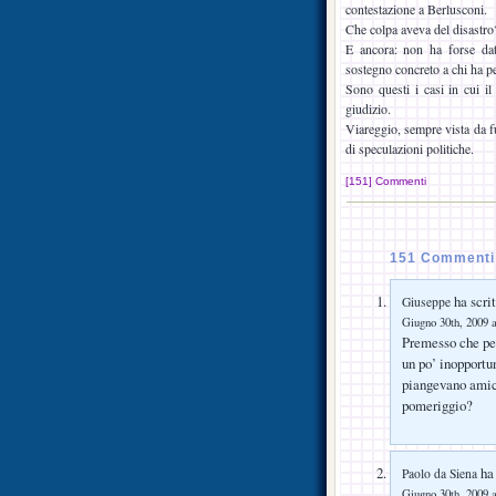
contestazione a Berlusconi.
Che colpa aveva del disastro
E ancora: non ha forse da
sostegno concreto a chi ha pe
Sono questi i casi in cui il
giudizio.
Viareggio, sempre vista da fuo
di speculazioni politiche.
[151] Commenti
151 Commenti s
ha scrit
Giuseppe
Giugno 30th, 2009 a
Premesso che per
un po’ inopportu
piangevano amici
pomeriggio?
ha 
Paolo da Siena
Giugno 30th, 2009 a