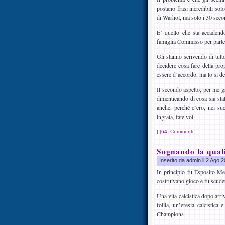
postano frasi incredibili sol
di Warhol, ma solo i 30 secon
E’ quello che sta accadend
famiglia Commisso per partec
Gli stanno scrivendo di tutt
decidere cosa fare della pr
essere d’accordo, ma lo si de
Il secondo aspetto, per me gr
dimenticando di cosa sia sta
anche, perché c’ero, nei suc
ingrata, fate voi
|
[64] Commenti
Sognando la qual
Inserito da admin il 2 Ago
In principio fu Esposito-Me
costruivano gioco e fu scude
Una vita calcistica dopo arr
follia, un’eresia calcistica
Champions