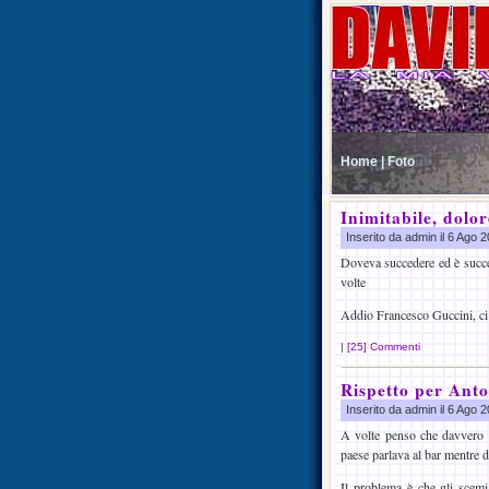
Home |
Foto
Inimitabile, dolor
Inserito da admin il 6 Ago
Doveva succedere ed è success
volte
Addio Francesco Guccini, ci v
|
[25] Commenti
Rispetto per Ant
Inserito da admin il 6 Ago
A volte penso che davvero
paese parlava al bar mentre d
Il problema è che gli scemi