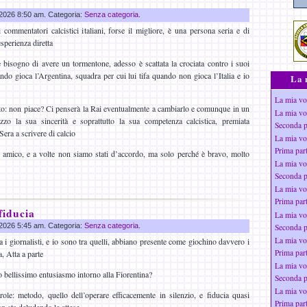
g 2026 8:50 am. Categoria:
Senza categoria
.
 commentatori calcistici italiani, forse il migliore, è una persona seria e di
esperienza diretta
bisogno di avere un tormentone, adesso è scattata la crociata contro i suoi
do gioca l’Argentina, squadra per cui lui tifa quando non gioca l’Italia e io
La 
La mia vo
to: non piace? Ci penserà la Rai eventualmente a cambiarlo e comunque in un
La mia vo
zzo la sua sincerità e soprattutto la sua competenza calcistica, premiata
Seconda p
 Sera a scrivere di calcio
La mia vo
Prima par
 amico, e a volte non siamo stati d’accordo, ma solo perché è bravo, molto
La mia vo
Seconda p
La mia vo
Prima par
fiducia
La mia vo
g 2026 5:45 am. Categoria:
Senza categoria
.
Seconda p
La mia vo
 i giornalisti, e io sono tra quelli, abbiano presente come giochino davvero i
Prima par
, Atta a parte
La mia vo
o bellissimo entusiasmo intorno alla Fiorentina?
Seconda p
La mia vo
ole: metodo, quello dell’operare efficacemente in silenzio, e fiducia quasi
Prima par