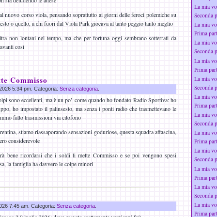
on sta deludendo le attese
La mia vo
 nuovo corso viola, pensando soprattutto ai giorni delle feroci polemiche su
Seconda p
uesto o quello, a chi fuori dal Viola Park giocava al tanto peggio tanto meglio
La mia vo
Prima par
altra non lontani nel tempo, ma che per fortuna oggi sembrano sotterrati da
La mia vo
avanti così
Seconda p
La mia vo
Prima par
ette Commisso
La mia vo
Seconda p
g 2026 5:34 pm. Categoria:
Senza categoria
.
La mia vo
colpi sono eccellenti, ma è un po’ come quando ho fondato Radio Sportiva: ho
Prima par
ruppo, ho impostato il palinsesto, ma senza i ponti radio che trasmettevano le
La mia vo
remmo fatto trasmissioni via citofono
Seconda p
orentina, stiamo riassaporando sensazioni goduriose, questa squadra affascina,
La mia vo
vero considerevole
Prima par
La mia vo
rà bene ricordarsi che i soldi li mette Commisso e se poi vengono spesi
Seconda p
a, la famiglia ha davvero le colpe minori
La mia vo
Prima par
La mia vo
Seconda p
La mia vo
 2026 7:45 am. Categoria:
Senza categoria
.
Prima par