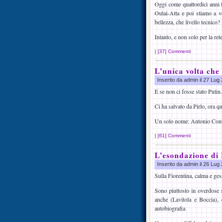
Oggi come quattordici anni 
Oulai-Atta e poi stiamo a v
bellezza, che livello tecnico?
Intanto, e non solo per la ret
|
[37] Commenti
L’unica volta che
Inserito da admin il 27 Lu
E se non ci fosse stato Puti
Ci ha salvato da Pirlo, ora q
Un solo nome: Antonio Conte,
|
[61] Commenti
L’esondazione di
Inserito da admin il 26 Lu
Sulla Fiorentina, calma e ge
Sono piuttosto in overdose s
anche (Lavitola e Boccia), 
autobiografia