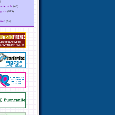
)
ce in viola
(43)
egoria
(913)
ized
(65)