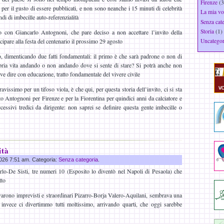
Firenze
(3
o per il gusto di essere pubblicati, e non sono neanche i 15 minuti di celebrità
La mia vo
di di imbecille auto-referenzialità
Senza cat
Storia
(1)
o con Giancarlo Antognoni, che pare deciso a non accettare l’invito della
Uncategor
ipare alla festa del centenario il prossimo 29 agosto
o, dimenticando due fatti fondamentali: il primo è che sarà padrone o non di
opria vita andando o non andando dove si sente di stare? Si potrà anche non
ve dire con educazione, tratto fondamentale del vivere civile
avissimo per un tifoso viola, è che qui, per questa storia dell’invito, ci si sta
to Antognoni per Firenze e per la Fiorentina per quindici anni da calciatore e
cessivi tredici da dirigente: non saprei se definire questa gente imbecille o
ità
 2026 7:51 am. Categoria:
Senza categoria
.
rlo-De Sisti, tre numeri 10 (Esposito lo diventò nel Napoli di Pesaola) che
tto
ivarono imprevisti e straordinari Pizarro-Borja Valero-Aquilani, sembrava una
 e invece ci divertimmo tutti moltissimo, arrivando quarti, che oggi sarebbe