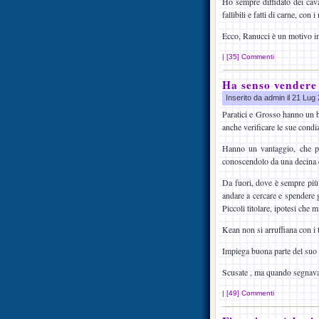
Ho sempre diffidato dei cava
fallibili e fatti di carne, con 
Ecco, Ranucci è un motivo in
|
[35] Commenti
Ha senso vendere
Inserito da admin il 21 Lu
Paratici e Grosso hanno un b
anche verificare le sue condiz
Hanno un vantaggio, che poi
conoscendolo da una decina 
Da fuori, dove è sempre più 
andare a cercare e spendere g
Piccoli titolare, ipotesi che 
Kean non si arruffiana con i t
Impiega buona parte del suo 
Scusate , ma quando segnava 
|
[49] Commenti