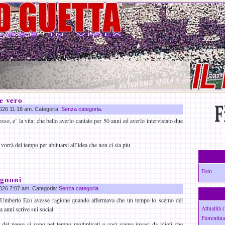
e vero
 2026 11:18 am. Categoria:
Senza categoria
.
o, e’ la vita: che bello averlo cantato per 50 anni ed averlo intervistato due
orrà del tempo per abituarsi all’idea che non ci sia piu
Foto
ognoni
 2026 7:07 am. Categoria:
Senza categoria
.
 Umberto Eco avesse ragione quando affermava che un tempo lo scemo del
Attualità
(
a anni scrive sui social
Fiorentina
 del paese si sono nel tempo moltiplicati e così siamo invasi da idioti che