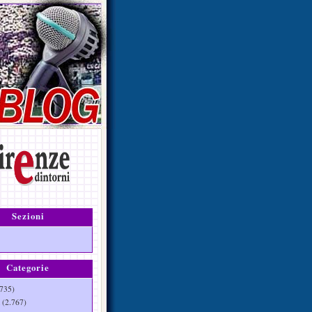
Sezioni
Categorie
735)
(2.767)