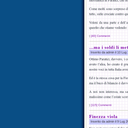
messianica in Paratici, che n
Come molti sono sorpreso dal
tutto, sulle crociate contro q
Veleni da una parte e dell’
queello che stiamo vedendo: 
|
[40] Commenti
…ma i soldi li m
Inserito da admin il 10 Lu
Ottimo Paratici, davvero, i 
avuto l’idea, ho creato il g
nostre voci in tutta Italia av
Ed è la stessa cosa per la Fi
ma il buco di bilancio è dav
A noi non interessa, ma sa
malissimo come l’estate scors
|
[115] Commenti
Finezza viola
Inserito da admin il 9 Lug