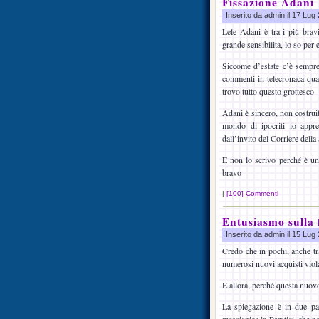
Fissazione Adani
Inserito da admin il 17 Lu
Lele Adani è tra i più bravi
grande sensibilità, lo so per 
Siccome d’estate c’è sempre 
commenti in telecronaca quan
trovo tutto questo grottesco
Adani è sincero, non costrui
mondo di ipocriti io appre
dall’invito del Corriere della
E non lo scrivo perché è un
bravo
|
[100] Commenti
Entusiasmo sulla 
Inserito da admin il 15 Lu
Credo che in pochi, anche tra
numerosi nuovi acquisti viola
E allora, perché questa nuov
La spiegazione è in due par