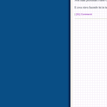
Non male presentare Fabio Gr
E cosa stava facendo lui in ta
|
[31] Commenti