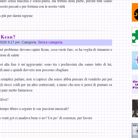
lieri senza macchia e senza paura, dai tribuni della plebe, perché tutti siamo
i nostri peccati e per fortuna con le nostre virtù
 più per darmi ragione
 Kean?
g 2026 9:17 pm. Categoria:
Senza categoria
.
el problema: devono capire Kean, cosa vuole fare, se ha voglia di rimanere e
ioni di salute
 alla fine è un’aggravante: sono tra i pochissimi che sanno tutto di lui,
di anni e quindi davvero non possono sbagliare
semplice parlare, non si capisce che senso abbia pensare di venderlo per poi
li stessi soldi per un altro centravanti, a meno che non si pensi di puntare su
mi pare molto fantasiosa
ifosi?
tempo libero a seguire le sue passioni musicali?
venti gol ci anadava bene o no? Un po’ di coerenza. per favore