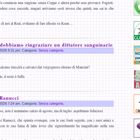
fa comincia una stagione senza Coppe e allora perché non provarci: Fagioli-
edere cosa succede, magari arriviamo sesti invece che quinti, ma sai te che
e di ieri al Real, evitiamo di fare idiozie su Kean…
 dobbiamo ringraziare un dittatore sanguinario
g 2026 9:31 pm. Categoria:
Senza categoria
.
n…
ualcuno riuscirà a salvarci dal vergognoso ritorno di Mancini?
 il resto è fuffa
 Ranucci
g 2026 7:24 am. Categoria:
Senza categoria
.
sso, non è nemmeno calcio di agosto, ma di luglio: aspettiamo fiduciosi
i Ranucci, che spunta ovunque, con le sue fonti segrete, con i suoi amici e
con le sua fama di latin lover che signorilmente ha magnificato nella sua