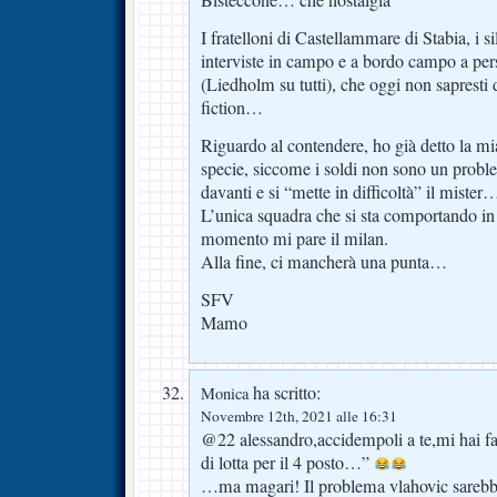
Bisteccone… che nostalgia
I fratelloni di Castellammare di Stabia, i s
interviste in campo e a bordo campo a per
(Liedholm su tutti), che oggi non sapresti 
fiction…
Riguardo al contendere, ho già detto la mia
specie, siccome i soldi non sono un probl
davanti e si “mette in difficoltà” il mister
L’unica squadra che si sta comportando in
momento mi pare il milan.
Alla fine, ci mancherà una punta…
SFV
Mamo
ha scritto:
Monica
Novembre 12th, 2021 alle 16:31
@22 alessandro,accidempoli a te,mi hai fa
di lotta per il 4 posto…”
…ma magari! Il problema vlahovic sarebbe 