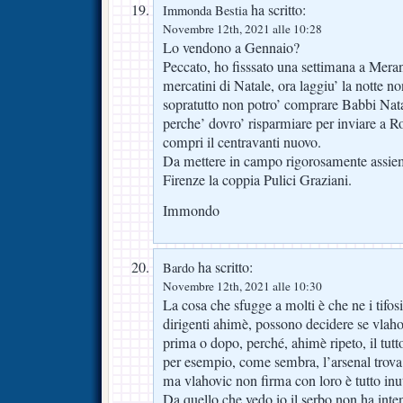
ha scritto:
Immonda Bestia
Novembre 12th, 2021 alle 10:28
Lo vendono a Gennaio?
Peccato, ho fisssato una settimana a Mera
mercatini di Natale, ora laggiu’ la notte n
sopratutto non potro’ comprare Babbi Natal
perche’ dovro’ risparmiare per inviare a R
compri il centravanti nuovo.
Da mettere in campo rigorosamente assiem
Firenze la coppia Pulici Graziani.
Immondo
ha scritto:
Bardo
Novembre 12th, 2021 alle 10:30
La cosa che sfugge a molti è che ne i tifosi,
dirigenti ahimè, possono decidere se vlaho
prima o dopo, perché, ahimè ripeto, il tutt
per esempio, come sembra, l’arsenal trova 
ma vlahovic non firma con loro è tutto inut
Da quello che vedo io il serbo non ha int