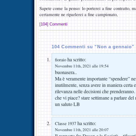
Sapete come la penso: lo porterei a fine contratto, ma
certamente ne riparlerei a fine campionato,
[104] Commenti
104 Commenti su “Non a gennaio”
ha scritto:
fioraio
Novembre 11th, 2021 alle 19:54
buonasera..
Ma è veramente importante “spendere” neu
inutilmente, senza avere in maniera certa 
rilevanza nelle decisioni che prenderanno.
che vi piace? stare settimane a parlare del
un saluto LB
ha scritto:
Classe 1937
Novembre 11th, 2021 alle 20:07
Il rapporto fra Dusan e la Società – tifos