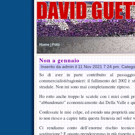
Home |
Foto
Non a gennaio
Inserito da admin il 11 Nov 2021 7:24 pm. Catego
So di aver in parte contribuito al passaggio
commercialisti/ragionieri: il fallimento del 2002 è 
stradale. Non mi sono mai completamente ripreso.
Ho rotto anche troppo le scatole con i miei conti p
“abbandonato” economicamente dai Della Valle e quin
Confessate le mie colpe, ed avendo una proprietà anc
io non riesco a capire tutta questa frenesia nel voler
Ci rendiamo conto dell’enorme rischio tecni
sostituzione? E quanto prenderemmo in più rispetto a