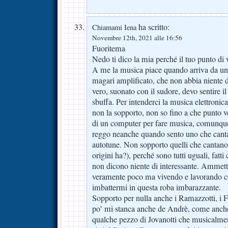
ha scritto:
Chiamami Iena
Novembre 12th, 2021 alle 16:56
Fuoritema
Nedo ti dico la mia perché il tuo punto di v
A me la musica piace quando arriva da un
magari amplificato, che non abbia niente d
vero, suonato con il sudore, devo sentire il
sbuffa. Per intenderci la musica elettronica a
non la sopporto, non so fino a che punto 
di un computer per fare musica, comunqu
reggo neanche quando sento uno che canta
autotune. Non sopporto quelli che cantano 
origini ha?), perché sono tutti uguali, fatti
non dicono niente di interessante. Ammetto 
veramente poco ma vivendo e lavorando co
imbattermi in questa roba imbarazzante.
Sopporto per nulla anche i Ramazzotti, i F
po’ mi stanca anche de Andrè, come anche
qualche pezzo di Jovanotti che musicalmen