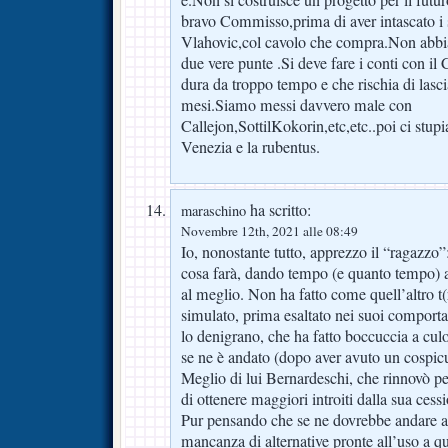
bravo Commisso,prima di aver intascato i s
Vlahovic,col cavolo che compra.Non abbi
due vere punte .Si deve fare i conti con i
dura da troppo tempo e che rischia di lasci
mesi.Siamo messi davvero male con
Callejon,SottilKokorin,etc,etc..poi ci stu
Venezia e la rubentus.
ha scritto:
maraschino
Novembre 12th, 2021 alle 08:49
Io, nonostante tutto, apprezzo il “ragazzo”:
cosa farà, dando tempo (e quanto tempo) al
al meglio. Non ha fatto come quell’altro t
simulato, prima esaltato nei suoi comport
lo denigrano, che ha fatto boccuccia a culo
se ne è andato (dopo aver avuto un cospicu
Meglio di lui Bernardeschi, che rinnovò p
di ottenere maggiori introiti dalla sua cess
Pur pensando che se ne dovrebbe andare a 
mancanza di alternative pronte all’uso a qu