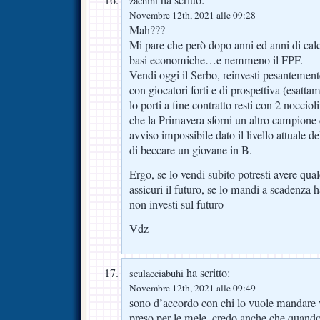
zachini
Novembre 12th, 2021 alle 09:28
Mah???
Mi pare che però dopo anni ed anni di calci
basi economiche…e nemmeno il FPF.
Vendi oggi il Serbo, reinvesti pesantement
con giocatori forti e di prospettiva (esatta
lo porti a fine contratto resti con 2 noccio
che la Primavera sforni un altro campion
avviso impossibile dato il livello attuale de
di beccare un giovane in B.
Ergo, se lo vendi subito potresti avere qu
assicuri il futuro, se lo mandi a scadenza 
non investi sul futuro
Vdz
ha scritto:
sculacciabuhi
Novembre 12th, 2021 alle 09:49
sono d’accordo con chi lo vuole mandare v
preso per le mele. credo anche che quando