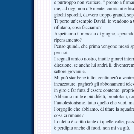
e purtroppo non veritiere, ” pronto a firm
me, ad oggi non c’è niente, cuoricini e bisc
giochi sporchi, davvero troppo grandi, sopr
Ti porto un’esempio David, lo vendono a un
rifiutano, cosa facciamo?
Aspettiamo il mercato di giugno, sperando
ripensamento?
Penso quindi, che prima vengono messi sp
per noi.
I segnali amico nostro, inutile girarci intor
direzione, se anche lui andrà lì, diventerem
settore giovanile.
Mi può star bene tutto, continuerò a venire
incazzature, pagherò gli abbonamenti televi
in giro e far finta d’essere contento, propri
Abbiamo mille e più difetti, brontoloni, rom
l’autolesionismo, tutto quello che vuoi, ma
l’orgoglio che abbiamo, di tifare la squadr
cosa ci rimane?
Lo detto è scritto tante di quelle volte, pa
è perdipiu anche di fuori, non mi va giù.