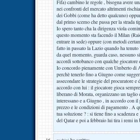
Fifa) cambino le regole , bisogna avere un
nei confronti del mercato altrimenti rischi
dei Gobbi (come ha detto qualcuno) oppure 
dal primo scemo che passa per la strada tip
Io spero tanto cha la dirigenza viola comi
questo momento sta facendo il Milan (Rai
entrare in sede) oppure (con metodi certa
fatto in passato la Lazio quando ha tenuto
da quel momento, guarda caso, nessuno si 
accordi sottobanco con qualche giocatore d
Io concordo pienamente con Umberto di 
perchè tenerlo fino a Giugno come suggeris
assecondare le strategie del procuratore e 
accordo con lui : il giocatore gioca sempre 
liberano di Morata, organizzano un taglio d
interessano e a Giugno , in accordo con il 
prezzo e le condizioni di pagamento . A q
tua soluzione ? : si tiene fino a scadenza e
del Qatar e poi a febbraio lui tira i remi i
ha scritto: