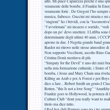
altri. Mi piace Caparezza perché è una spin
veramente delle bombe, il Frankie hi Ene
veramente forte . De Gregori l’ho sempre d
musica, fiabesco. Guccini mi strazia e mi 
“stagioni” ho i brividi, con la “locomotiva
“l’avvelenata” mi incazzo e sorrido, “vedi
dopo un po’ devo smettere. I Litfiba sono l
determinante degli ultimi 40 anni, i CCC
aprono in due. I Negrita grande band gran
Bardot mi ritrovo nelle stesse atmosfere d
Non sopporto Vecchioni, ascolto Rino Ga
Cristina Donà meritava di più.
“Simpaty for the Devil” è uno dei miei bran
nella mia formazione culturale, i Sister of
bomba, i Jesus and Mary Chain una rivelaz
Killing an Arab e poi A Forest e poi Boys 
dico a fare…Robert Smith un genio.I Clash
Rotten..”this Is not a love Song” “Anarkhy 
Frankie goes to Hollywood, la potenza di 
Culture Club “dont you really want to mak
titolo ma dice tutto.
I Red hot chili Peppers sono tra i tre grup