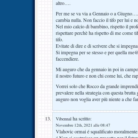
altro….
Per me se va via a Gennaio o a Giugno….
cambia nulla. Non faccio il tifo per lui e n
Nel mio calcio di bambino, rispetto il prof
rispettare perchè ha rispetto di me come ti
tifo.
Evitate di dire e di scrivere che si impegna
Si impegna per se stesso e per quella me
faccendiere.
Mi auguro che da gennaio in poi in campo
il nostro futuro e non chi come lui, che rap
Vorrei solo che Rocco da grande imprendit
prevalere nella strategia con questa brutta
auguro non voglia aver più niente a che far
ha scritto:
Vibennal
Novembre 12th, 2021 alle 08:47
Vlahovic ormai é squalificato moralmente
é.Non si costruisce un progetto per il futur