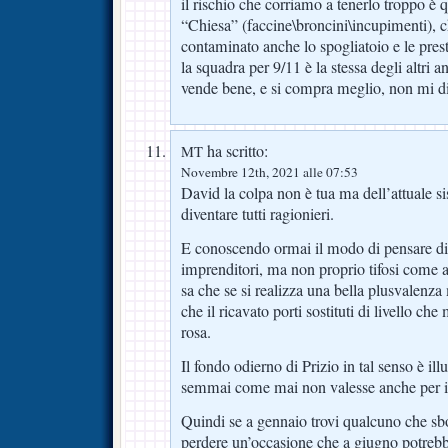
il rischio che corriamo a tenerlo troppo è 
“Chiesa” (faccine\broncini\incupimenti), c
contaminato anche lo spogliatoio e le pres
la squadra per 9/11 è la stessa degli altri 
vende bene, e si compra meglio, non mi d
ha scritto:
MT
Novembre 12th, 2021 alle 07:53
David la colpa non è tua ma dell’attuale si
diventare tutti ragionieri.
E conoscendo ormai il modo di pensare di 
imprenditori, ma non proprio tifosi come a
sa che se si realizza una bella plusvalenza
che il ricavato porti sostituti di livello c
rosa.
Il fondo odierno di Prizio in tal senso è il
semmai come mai non valesse anche per 
Quindi se a gennaio trovi qualcuno che s
perdere un’occasione che a giugno potrebbe