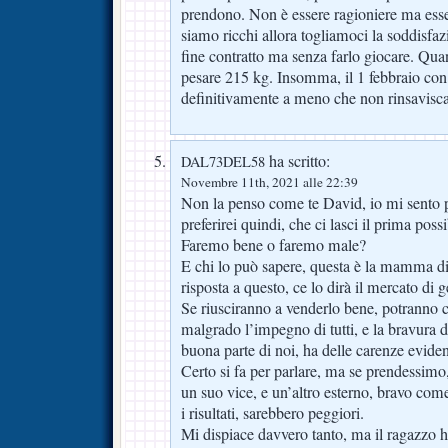
prendono. Non è essere ragioniere ma esse
siamo ricchi allora togliamoci la soddisfaz
fine contratto ma senza farlo giocare. Qua
pesare 215 kg. Insomma, il 1 febbraio co
definitivamente a meno che non rinsavisca 
ha scritto:
DAL73DEL58
Novembre 11th, 2021 alle 22:39
Non la penso come te David, io mi sento p
preferirei quindi, che ci lasci il prima possi
Faremo bene o faremo male?
E chi lo può sapere, questa è la mamma di
risposta a questo, ce lo dirà il mercato di 
Se riusciranno a venderlo bene, potranno 
malgrado l’impegno di tutti, e la bravura 
buona parte di noi, ha delle carenze eviden
Certo si fa per parlare, ma se prendessim
un suo vice, e un’altro esterno, bravo co
i risultati, sarebbero peggiori.
Mi dispiace davvero tanto, ma il ragazzo h