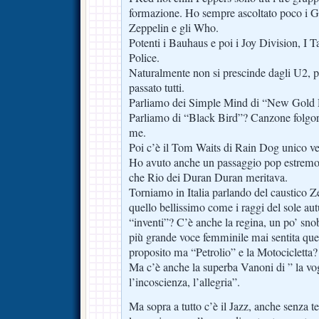
formazione. Ho sempre ascoltato poco i G
Zeppelin e gli Who.
Potenti i Bauhaus e poi i Joy Division, I Ta
Police.
Naturalmente non si prescinde dagli U2, p
passato tutti.
Parliamo dei Simple Mind di “New Gold
Parliamo di “Black Bird”? Canzone folgor
me.
Poi c’è il Tom Waits di Rain Dog unico v
Ho avuto anche un passaggio pop estremo
che Rio dei Duran Duran meritava.
Torniamo in Italia parlando del caustico
quello bellissimo come i raggi del sole aut
“inventi”? C’è anche la regina, un po’ snob
più grande voce femminile mai sentita que
proposito ma “Petrolio” e la Motocicletta?
Ma c’è anche la superba Vanoni di ” la vog
l’incoscienza, l’allegria”.
Ma sopra a tutto c’è il Jazz, anche senza t