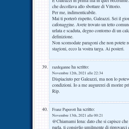
E Galeazzi in prima fila in quel becerume. 
che decollava allo sbottare di Vittorio.
Per me, indimenticabile.
Mai ti porterò rispetto, Galeazzi. Sei il g
cafonaggine. Avete trovato un tetto comune
urlata e scaduta, degno contorno di un calci
definizione.
Non scomodate paragoni che non potete re
stagioni, ecco la vostra targa. Ai posteri.
ha scritto:
razdeganne
Novembre 12th, 2021 alle 22:34
Dispiaciuto per Galeazzi, ma non lo potev
condizioni. Io a me augurerei di morire pr
Rip.
ha scritto:
Franz Paperott
Novembre 13th, 2021 alle 00:21
@Chiamami Iena: dato che si capisce che 
parla, ti consiglio umilmente di riprovarc