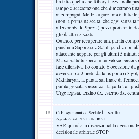
ha fatto quello che Ribery faceva nella pa
lampo e accelerazione che dimostrano una 
ai compagni. Me lo auguro, ma è difficile 
(non la prima ns scelta, che oggi senza l
allenerebbe lo Spezia) possa portarci in d
gli obiettivi sperati.
Quando, per recuperare una partita compr
panchina Saponara e Sottil, perchè non ab
attaccante neppure per gli ultimi 5 minuti 
Ma soprattutto spero in un veloce percors
fase difensiva, ho contato 6 occasione da 
avversario a 2 metri dalla ns porta (i 3 gol, 
Mkhitaryan, la parata sul finale di Terrac
partita giocata spesso con la palla tra i pied
Urge regista, terzino dx, esterno dx, centra
ha scritto:
Cablogrammatico Seriale
Agosto 23rd, 2021 alle 08:21
VAR quando la discrezionalità decisionale
decisionale arbitrale STOP