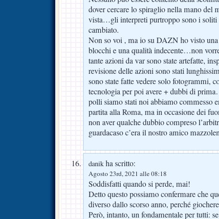
dover cercare lo spiraglio nella mano del m
vista…gli interpreti purtroppo sono i soliti 
cambiato.
Non so voi , ma io su DAZN ho visto una p
blocchi e una qualità indecente…non vorrei
tante azioni da var sono state artefatte, in
revisione delle azioni sono stati lunghissimi
sono state fatte vedere solo fotogrammi, con
tecnologia per poi avere + dubbi di prim
polli siamo stati noi abbiamo commesso er
partita alla Roma, ma in occasione dei fuo
non aver qualche dubbio compreso l’arbit
guardacaso c’era il nostro amico mazzolen
ha scritto:
danik
Agosto 23rd, 2021 alle 08:18
Soddisfatti quando si perde, mai!
Detto questo possiamo confermare che qu
diverso dallo scorso anno, perché giocher
Però, intanto, un fondamentale per tutti: se 