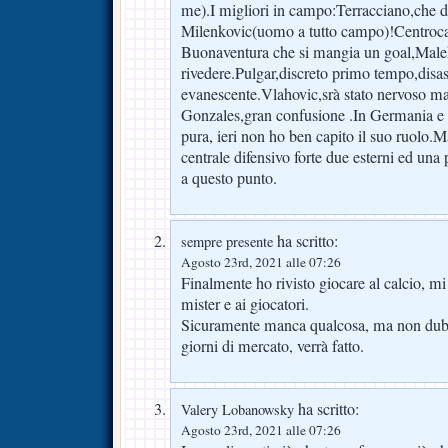
me).I migliori in campo:Terracciano,che do
Milenkovic(uomo a tutto campo)!Centroc
Buonaventura che si mangia un goal,Mal
rivedere.Pulgar,discreto primo tempo,disas
evanescente.Vlahovic,srà stato nervoso m
Gonzales,gran confusione .In Germania e n
pura, ieri non ho ben capito il suo ruolo.M
centrale difensivo forte due esterni ed un
a questo punto.
ha scritto:
sempre presente
Agosto 23rd, 2021 alle 07:26
Finalmente ho rivisto giocare al calcio, m
mister e ai giocatori.
Sicuramente manca qualcosa, ma non dubit
giorni di mercato, verrà fatto.
ha scritto:
Valery Lobanowsky
Agosto 23rd, 2021 alle 07:26