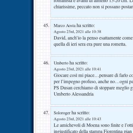
romanista è avanti di almeno 15-20 cm. 
chiarissime, peccato non si possano postar
ha scritto:
Marco Aosta
Agosto 23rd, 2021 alle 10:38
David, anch’io la penso esattamente come
quella di ieri sera era pure una rometta.
ha scritto:
Umberto
Agosto 23rd, 2021 alle 10:41
Giocare così mi piace…pensare di farlo con
per l’impegno profuso, anche no…ogni pa
PS Dusan cerchiamo di stoppare meglio 
Umberto Alessandria
ha scritto:
Soloroger
Agosto 23rd, 2021 alle 10:43
Le amichevoli di Moena sono finite e l’ot
ingiustificato della stampa Fiorentina pia