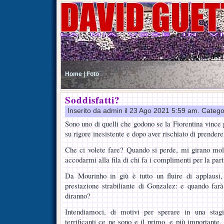
Home |
Foto
Soddisfatti?
Inserito da admin il 23 Ago 2021 5:59 am. Catego
Sono uno di quelli che godono se la Fiorentina vince
su rigore inesistente e dopo aver rischiato di prender
Che ci volete fare? Quando si perde, mi girano mol
accodarmi alla fila di chi fa i complimenti per la par
Da Mourinho in giù è tutto un fluire di applausi, 
prestazione strabiliante di Gonzalez: e quando farà
diranno?
Intendiamoci, di motivi per sperare in una stagi
terrificanti ce ne sono e il primo, e più importante