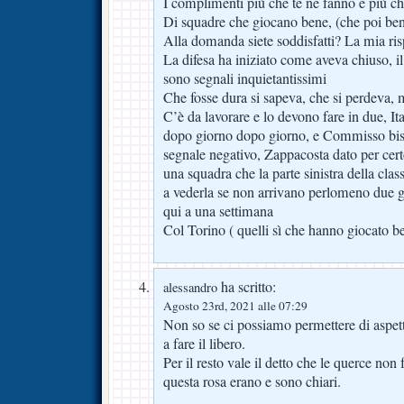
I complimenti più che te ne fanno e più c
Di squadre che giocano bene, (che poi bene
Alla domanda siete soddisfatti? La mia ris
La difesa ha iniziato come aveva chiuso, il
sono segnali inquietantissimi
Che fosse dura si sapeva, che si perdeva,
C’è da lavorare e lo devono fare in due, It
dopo giorno dopo giorno, e Commisso bis
segnale negativo, Zappacosta dato per cert
una squadra che la parte sinistra della clas
a vederla se non arrivano perlomeno due gi
qui a una settimana
Col Torino ( quelli sì che hanno giocato b
ha scritto:
alessandro
Agosto 23rd, 2021 alle 07:29
Non so se ci possiamo permettere di aspe
a fare il libero.
Per il resto vale il detto che le querce non 
questa rosa erano e sono chiari.