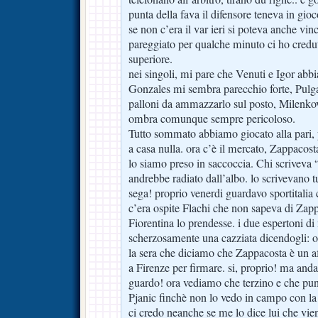
punta della fava il difensore teneva in gioc
se non c’era il var ieri si poteva anche v
pareggiato per qualche minuto ci ho credut
superiore.
nei singoli, mi pare che Venuti e Igor abb
Gonzales mi sembra parecchio forte, Pulga
palloni da ammazzarlo sul posto, Milenko
ombra comunque sempre pericoloso.
Tutto sommato abbiamo giocato alla pari, 
a casa nulla. ora c’è il mercato, Zappacost
lo siamo preso in saccoccia. Chi scriveva 
andrebbe radiato dall’albo. lo scrivevano tu
sega! proprio venerdi guardavo sportitalia 
c’era ospite Flachi che non sapeva di Zapp
Fiorentina lo prendesse. i due espertoni di
scherzosamente una cazziata dicendogli: oh
la sera che diciamo che Zappacosta è un af
a Firenze per firmare. si, proprio! ma anda
guardo! ora vediamo che terzino e che punt
Pjanic finchè non lo vedo in campo con l
ci credo neanche se me lo dice lui che vie