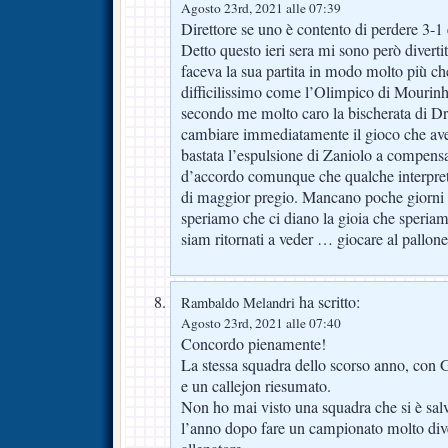
Agosto 23rd, 2021 alle 07:39
Direttore se uno è contento di perdere 3-1 
Detto questo ieri sera mi sono però divert
faceva la sua partita in modo molto più c
difficilissimo come l’Olimpico di Mourinh
secondo me molto caro la bischerata di Dr
cambiare immediatamente il gioco che av
bastata l’espulsione di Zaniolo a compen
d’accordo comunque che qualche interprete 
di maggior pregio. Mancano poche giorni a
speriamo che ci diano la gioia che speri
siam ritornati a veder … giocare al pallone
ha scritto:
Rambaldo Melandri
Agosto 23rd, 2021 alle 07:40
Concordo pienamente!
La stessa squadra dello scorso anno, con G
e un callejon riesumato.
Non ho mai visto una squadra che si è salv
l’anno dopo fare un campionato molto dive