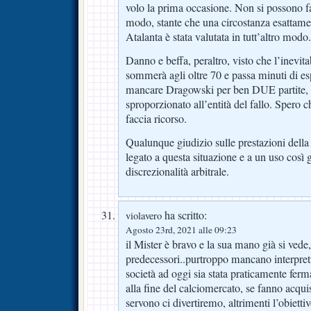
volo la prima occasione. Non si possono fal
modo, stante che una circostanza esattamen
Atalanta è stata valutata in tutt’altro modo.
Danno e beffa, peraltro, visto che l’inevitab
sommerà agli oltre 70 e passa minuti di esp
mancare Dragowski per ben DUE partite, 
sproporzionato all’entità del fallo. Spero c
faccia ricorso.
Qualunque giudizio sulle prestazioni della
legato a questa situazione e a un uso così 
discrezionalità arbitrale.
ha scritto:
violavero
Agosto 23rd, 2021 alle 09:23
il Mister è bravo e la sua mano già si vede, 
predecessori..purtroppo mancano interpreti
società ad oggi sia stata praticamente fer
alla fine del calciomercato, se fanno acquis
servono ci divertiremo, altrimenti l’obiettiv