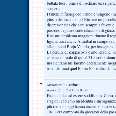
buttala fuori, prima di rischiare una ripart
scoperta!
I talloni in fuorigioco vanno e vengono (ma
giusto del tocco palla? Rimane un piccoli
discrezionalità che sarà sempre a favore di
possono regalare certe situazioni di gioco.
Il nostro problema maggiore rimane il regi
figuriamoci anche Amrabat in campo (avr
allenamenti Borja Valerio, per insegnare a
La perdita di Zappacosta è intollerabile,
carenze di ruolo di qui al 31 e come siamo
ma sicuramente faremo decisamente megli
(ricordiamoci quel Roma-Fiorentina da in
ha scritto:
Minotauro
Agosto 23rd, 2021 alle 08:20
Faccio fatica ad essere soddisfatto. Certo, 
stagioni abbiamo un’identità e un’organizz
più o meno oggi hanno anche le piccole s
10/11 era composta da giocatori della pas