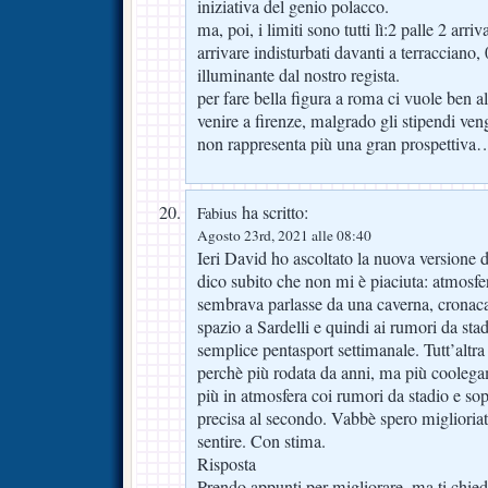
iniziativa del genio polacco.
ma, poi, i limiti sono tutti lì:2 palle 2 arri
arrivare indisturbati davanti a terracciano,
illuminante dal nostro regista.
per fare bella figura a roma ci vuole ben al
venire a firenze, malgrado gli stipendi ve
non rappresenta più una gran prospettiva
ha scritto:
Fabius
Agosto 23rd, 2021 alle 08:40
Ieri David ho ascoltato la nuova versione de
dico subito che non mi è piaciuta: atmosf
sembrava parlasse da una caverna, cronaca
spazio a Sardelli e quindi ai rumori da s
semplice pentasport settimanale. Tutt’altra 
perchè più rodata da anni, ma più coolega
più in atmosfera coi rumori da stadio e sopr
precisa al secondo. Vabbè spero miglioriat
sentire. Con stima.
Risposta
Prendo appunti per migliorare, ma ti chiedo