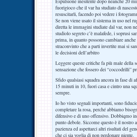
Espulsione inesitente dopo neanche 20 min
fuorigioco che il var ha studiato di nascost
resuscitarli, facendo poi vedere i fotogramm
Se non viene usato il sistema in uso nel ru
diretta le immagini studiate dal var, non 
studiolo segreto c’è malafede, i soprusi sa
prima, in quanto possono cambiare anche d
straconvinto che a parti invertite mai si sar
le decisioni dell’arbitro
Leggere queste critiche fa più male della s
sensazione che fossero dei “coccodrilli” pr
Sfido qualsiasi squadra ancora in fase di a
15 minuti in 10, fuori casa e cintro una s
sempre.
Io ho visto segnali importanti, sono fidu
completare la rosa, perché abbiamo bisogni
difensivo e di uno offensivo. Dobbiqmo ino
punto debole. Siccome questo è il nostro 
pazienza ed aspettarci altri risultati del 
che ci sia voglia di non perdonare niente.