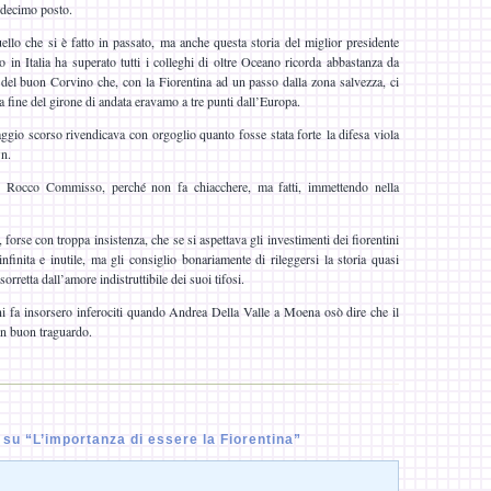
l decimo posto.
ello che si è fatto in passato, ma anche questa storia del miglior presidente
in Italia ha superato tutti i colleghi di oltre Oceano ricorda abbastanza da
del buon Corvino che, con la Fiorentina ad un passo dalla zona salvezza, ci
 fine del girone di andata eravamo a tre punti dall’Europa.
ggio scorso rivendicava con orgoglio quanto fosse stata forte la difesa viola
n.
r Rocco Commisso, perché non fa chiacchere, ma fatti, immettendo nella
forse con troppa insistenza, che se si aspettava gli investimenti dei fiorentini
infinita e inutile, ma gli consiglio bonariamente di rileggersi la storia quasi
orretta dall’amore indistruttibile dei suoi tifosi.
ni fa insorsero inferociti quando Andrea Della Valle a Moena osò dire che il
 un buon traguardo.
su “L’importanza di essere la Fiorentina”