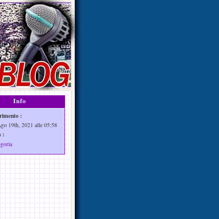
Info
rimento :
Ago 19th, 2021 alle 05:58
 :
egoria