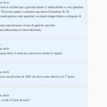
lle 08:19
no il cui fiuto per i giovani talenti e’ indiscutibile e con i quattrini
i Vlaovich, andrei a costruire una nuova Fiorentina Ye Ye.
ndo portato tanti quattrini, sta dando troppa fiducia a dirigenti di
simi anni dovremo vivere di qualche episodio.
Tua radiocronaca lo trovo delirante.
:
lle 08:20
vanza forse il caldo ma sottoscrivo anche le virgole
lle 08:38
o la crocifissione di ADV che fissò come obiettivo il 7° posto.
lle 08:39
…icchè s’è fatto di male?