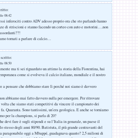
ritto:
lle 08:42
tessi inferociti contro ADV adesso proprio ora che sto parlando hanno
ze di striscioni e stanno facendo un corteo con auto e motorini….non
 assordanti??!
amo tornati a parlare di calcio…
scritto:
lle 08:50
ente ma ti sei riguardato un attimo la storia della Fiorentina, hai
emporanea come si evolveva il calcio italiano, mondiale e il nostro
e a pensare che dobbiamo stare lì perché noi siamo è davvero
n abbiamo mai fatto davvero nulla per emergere. Per ritrovare
 volta che siamo stati competitivi da vincere il campionato dei
i fa. Quaranta. Sono tantissimi, un’era geologica. E anche se torniamo
mo per la champions, si parla di 20?
e devi fare è sugli stipendi e su l’Italia in genarale, un paese il
lo stesso degli anni 80/90. Batistuta, il più grande centravanti del
a paragonabile oggi a Mbappé, guadagnava quanto? 2,5 milioni di