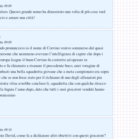
lle 09:09
lero. Questo grande uomo ha dimostrato una volta di più cosa vuol
lcio e amare una città!
:
lle 09:09
ndo pronunciavo io il nome di Corvino venivo sommerso dal quasi
persone che nemmeno avevano l’intelligenza di capire che dopo i
 europa league il buon Corvino fu costretto ad operare in
o e fu chiamato a risanare il precedente buco, anzi voragine di
mbasti una bella squadretta giovane che a meta campionato era sopra
 che se non fosse stato per il richiamo di uno degli allenatori piu
 storia viloa avrebbe concluso li, squadretta che con qualche ritocco
la fugura l’anno dopo, dato che tutti i suoi giocatori venduti hanno
benissimo
lle 09:10
e David, come fa a dichiarare altri obiettivi con questi giocatori?