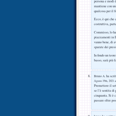
persona e modi d
mantiene con un 
qualcosa per il f
Ecco, è qui che 
costruttiva, par
Commisso, lo ha 
piazzamenti in E
vanno bene, di a
sparate dei presi
In fondo un teore
basso, sarà più f
ha scrit
Bruno A.
Agosto 19th, 2021 a
Premettere il se
se l’è sentita di
cinquanta. Si è c
passare oltre po