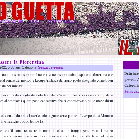
ssere la Fiorentina
o 2021 5:58 am. Categoria:
Senza categoria
.
Data inse
 tra la nostra insopprimibile, e a volte insopportabile, spocchia fiorentina che
giovedì, 
re al centro del mondo e la cupa tristezza del nono posto disegnato come buon
Categoria
sta per iniziare.
Senza cat
uesto modo sta glorificando Pantaleo Corvino, che ci accusava con qualche
e abbastanza i quarti posti consecutivi che ci conducevano più o meno diritti
ci viene il dubbio di averle solo sognate certe partite a Liverpool o a Monaco
 lì, e neanche troppo tempo fa.
e accolti come re, avere in mano la città, fin troppo genuflessa al nuovo
o, e dichiarare due anni dopo di essere soddisfatti se alla fine del terzo