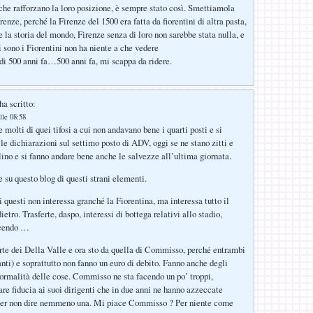
 che rafforzano la loro posizione, è sempre stato così. Smettiamola
enze, perché la Firenze del 1500 era fatta da fiorentini di altra pasta,
 la storia del mondo, Firenze senza di loro non sarebbe stata nulla, e
i sono i Fiorentini non ha niente a che vedere
 di 500 anni fa…500 anni fa, mi scappa da ridere.
ha scritto:
lle 08:58
 molti di quei tifosi a cui non andavano bene i quarti posti e si
le dichiarazioni sul settimo posto di ADV, oggi se ne stano zitti e
lino e si fanno andare bene anche le salvezze all’ultima giornata.
 su questo blog di questi strani elementi.
 questi non interessa granché la Fiorentina, ma interessa tutto il
dietro. Trasferte, daspo, interessi di bottega relativi allo stadio,
icendo …
arte dei Della Valle e ora sto da quella di Commisso, perché entrambi
anti) e soprattutto non fanno un euro di debito. Fanno anche degli
 normalità delle cose. Commisso ne sta facendo un po’ troppi,
are fiducia ai suoi dirigenti che in due anni ne hanno azzeccate
per non dire nemmeno una. Mi piace Commisso ? Per niente come