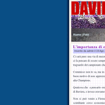
Home |
Foto
L’importanza di e
Inserito da admin il 19 Ag
Ci sarà pure una via di mezzo
ci fa pensare di essere semp
traguardo del campionato che 
Commisso non lo sa, ma in q
buon motivo di non apprezzar
alla Champions.
Qualcosa che a pensarlo ora 
di Baviera, e invece eravamo
Non si può venire a Firenz
scintillante corso economic