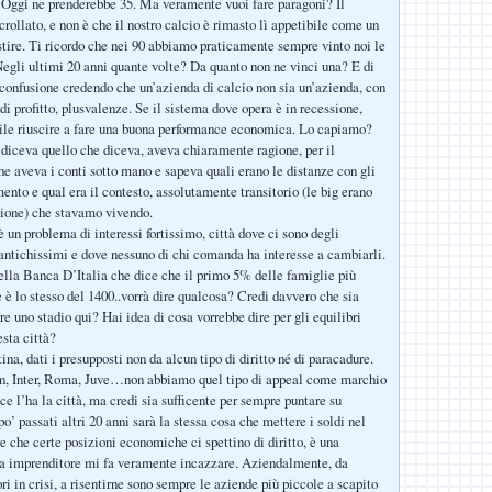
 Oggi ne prenderebbe 35. Ma veramente vuoi fare paragoni? Il
rollato, e non è che il nostro calcio è rimasto lì appetibile come un
stire. Ti ricordo che nei 90 abbiamo praticamente sempre vinto noi le
egli ultimi 20 anni quante volte? Da quanto non ne vinci una? E di
onfusione credendo che un’azienda di calcio non sia un’azienda, con
di profitto, plusvalenze. Se il sistema dove opera è in recessione,
cile riuscire a fare una buona performance economica. Lo capiamo?
iceva quello che diceva, aveva chiaramente ragione, per il
he aveva i conti sotto mano e sapeva quali erano le distanze con gli
ento e qual era il contesto, assolutamente transitorio (le big erano
uzione) che stavamo vivendo.
 un problema di interessi fortissimo, città dove ci sono degli
i antichissimi e dove nessuno di chi comanda ha interesse a cambiarli.
ella Banca D’Italia che dice che il primo 5% delle famiglie più
e è lo stesso del 1400..vorrà dire qualcosa? Credi davvero che sia
e uno stadio qui? Hai idea di cosa vorrebbe dire per gli equilibri
sta città?
ina, dati i presupposti non da alcun tipo di diritto né di paracadure.
, Inter, Roma, Juve…non abbiamo quel tipo di appeal come marchio
, ce l’ha la città, ma credi sia sufficente per sempre puntare su
o’ passati altri 20 anni sarà la stessa cosa che mettere i soldi nel
e che certe posizioni economiche ci spettino di diritto, è una
da imprenditore mi fa veramente incazzare. Aziendalmente, da
ri in crisi, a risentirne sono sempre le aziende più piccole a scapito