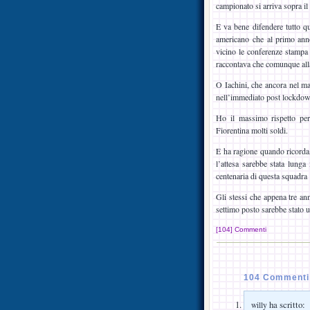
campionato si arriva sopra i
E va bene difendere tutto qu
americano che al primo anno 
vicino le conferenze stampa 
raccontava che comunque alla
O Iachini, che ancora nel ma
nell’immediato post lockdow
Ho il massimo rispetto pe
Fiorentina molti soldi.
E ha ragione quando ricorda, 
l’attesa sarebbe stata lunga 
centenaria di questa squadra s
Gli stessi che appena tre an
settimo posto sarebbe stato
[104] Commenti
104 Commenti 
ha scritto:
willy