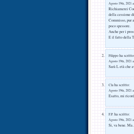
Agosto 19th, 2021 a
Richiamerei Corvi
della cessione d
Commisso, pur ave
poco spessore.
Anche per i pros
E il fatto della 
ha scritto
Filippo
Agosto 19th, 2021 a
Sarà L età che a
ha scritto:
Cla
Agosto 19th, 2021 a
Esatto, mi ricord
ha scritto:
F.P.
Agosto 19th, 2021 a
Si, va bene. Ma