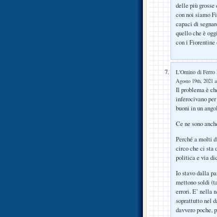
delle più grosse
con noi siamo Fir
capaci di segnare
quello che è ogg
con i Fiorentine
L'Omino di Ferro
Agosto 19th, 2021 a
Il problema è che
inferocivano per 
buoni in un ango
Ce ne sono anche
Perché a molti di
circo che ci sta 
politica e via d
Io stavo dalla p
mettono soldi (t
errori. E’ nella
soprattutto nel d
davvero poche, 