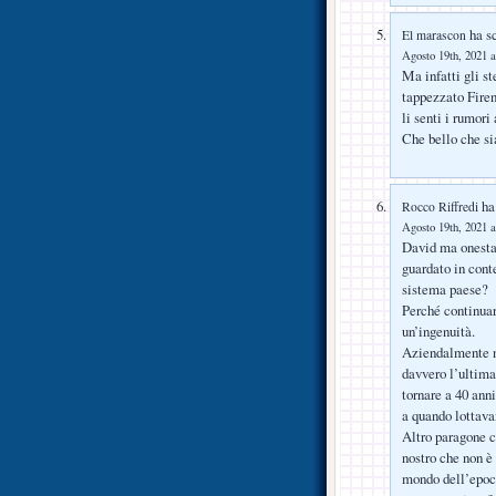
ha sc
El marascon
Agosto 19th, 2021 a
Ma infatti gli s
tappezzato Firen
li senti i rumori
Che bello che si
ha 
Rocco Riffredi
Agosto 19th, 2021 a
David ma onestam
guardato in cont
sistema paese?
Perché continuar
un’ingenuità.
Aziendalmente no
davvero l’ultima
tornare a 40 ann
a quando lottava
Altro paragone ch
nostro che non è 
mondo dell’epoc