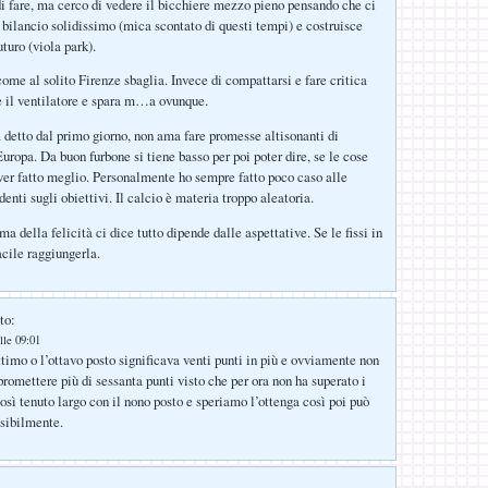
i fare, ma cerco di vedere il bicchiere mezzo pieno pensando che ci
bilancio solidissimo (mica scontato di questi tempi) e costruisce
uturo (viola park).
come al solito Firenze sbaglia. Invece di compattarsi e fare critica
te il ventilatore e spara m…a ovunque.
detto dal primo giorno, non ama fare promesse altisonanti di
uropa. Da buon furbone si tiene basso per poi poter dire, se le cose
ver fatto meglio. Personalmente ho sempre fatto poco caso alle
denti sugli obiettivi. Il calcio è materia troppo aleatoria.
ma della felicità ci dice tutto dipende dalle aspettative. Se le fissi in
acile raggiungerla.
to:
lle 09:01
ttimo o l’ottavo posto significava venti punti in più e ovviamente non
 promettere più di sessanta punti visto che per ora non ha superato i
osì tenuto largo con il nono posto e speriamo l’ottenga così poi può
ssibilmente.