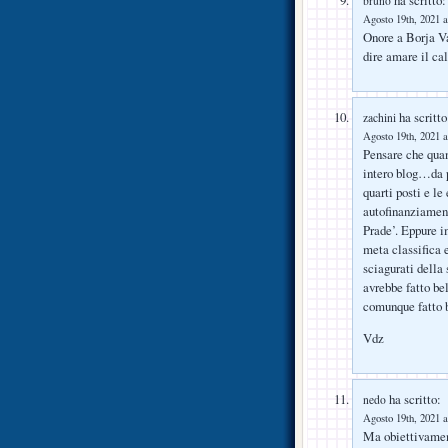
ha scritto:
bruno
Agosto 19th, 2021 a
Onore a Borja Va
dire amare il ca
ha scritto
zachini
Agosto 19th, 2021 a
Pensare che qua
intero blog…da 
quarti posti e le
autofinanziament
Prade’. Eppure i
meta classifica e
sciagurati della
avrebbe fatto bel
comunque fatto 
Vdz
ha scritto:
nedo
Agosto 19th, 2021 a
Ma obiettivament