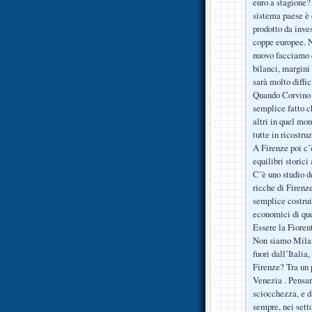
euro a stagione?
sistema paese è c
prodotto da inve
coppe europee. N
nuovo facciamo c
bilanci, margini 
sarà molto diffi
Quando Corvino d
semplice fatto c
altri in quel mom
tutte in ricostr
A Firenze poi c’è
equilibri storic
C’è uno studio d
ricche di Firenz
semplice costruir
economici di que
Essere la Fiorent
Non siamo Milan
fuori dall’Italia
Firenze? Tra un p
Venezia . Pensar
sciocchezza, e 
sempre, nei setto