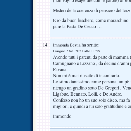
(non voglio esagerare con le parole) di R
Misteri della coerenza di pensiero del ter
E io da buon bischero, come maraschino, 
pure la Pasta De Cecco …
ha scritto:
Immonda Bestia
Giugno 23rd, 2021 alle 11:59
Avendo tutti i parenti da parte di mamma tr
Camugnano e Lizzano , da decine d’anni p
Pavana.
Non mi è mai riuscito di incontrarlo.
Lo stimo tantissimo come persona, un pò 
ritengo un gradino sotto De Gregori , Vendi
Ligabue, Bennato, Lolli, e De Andre.
Confesso non ho un suo solo disco, ma fa p
migliori, e quindi a lui solo gratitudine e o
Immondo