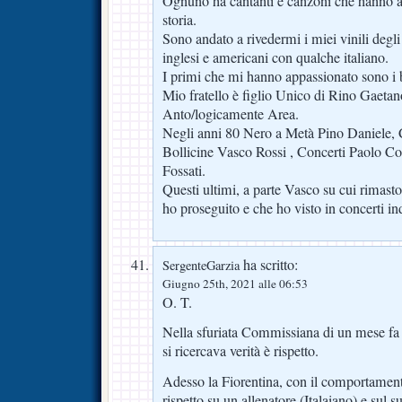
Ognuno ha cantanti e canzoni che hanno 
storia.
Sono andato a rivedermi i miei vinili degli
inglesi e americani con qualche italiano.
I primi che mi hanno appassionato sono i b
Mio fratello è figlio Unico di Rino Gaeta
Anto/logicamente Area.
Negli anni 80 Nero a Metà Pino Daniele,
Bollicine Vasco Rossi , Concerti Paolo C
Fossati.
Questi ultimi, a parte Vasco su cui rimasto
ho proseguito e che ho visto in concerti in
ha scritto:
SergenteGarzia
Giugno 25th, 2021 alle 06:53
O. T.
Nella sfuriata Commissiana di un mese fa n
si ricercava verità è rispetto.
Adesso la Fiorentina, con il comportament
rispetto su un allenatore (Italaiano) e sul s