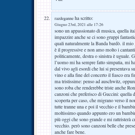
ha scritto:
razdeganne
Giugno 23rd, 2021 alle 17:26
sono un appassionato di musica, quella ita
impazzire anche se ci sono gruppi fantastici 
quali naturalmente la Banda bardò. il mio 
è il progressive e non amo molto i cantant
politicamente, destra o sinistra è uguale. G
l’uomo mi ha sempre fatto simpatia, mi ha 
dal vivo agli esordi che lui si presentava s
vino e alla fine del concerto il fiasco era f
ma tristissime: penso ad auschwitz, oppu
sono roba che renderebbe triste anche Ron
canzoni che preferisco di Guccini: quella d
scoperta per caso, che migrano verso il 
tutte tranne una e poi il vecchio e il bambi
moltissimo quando appunto ero un bambino
più oggi che sono grande e mi rattristerà c
vecchio. però sono canzoni belle che pres
anche fare bene.