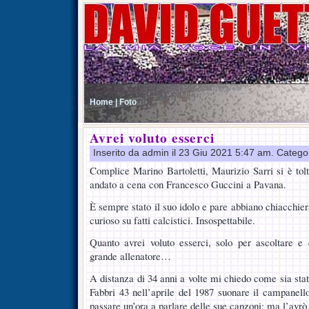
Home |
Foto
Avrei voluto esserci
Inserito da admin il 23 Giu 2021 5:47 am. Catego
Complice Marino Bartoletti, Maurizio Sarri si è tol
andato a cena con Francesco Guccini a Pavana.
È sempre stato il suo idolo e pare abbiano chiacchie
curioso su fatti calcistici. Insospettabile.
Quanto avrei voluto esserci, solo per ascoltare e
grande allenatore…
A distanza di 34 anni a volte mi chiedo come sia stat
Fabbri 43 nell’aprile del 1987 suonare il campanello
passare un’ora a parlare delle sue canzoni: ma l’avrò