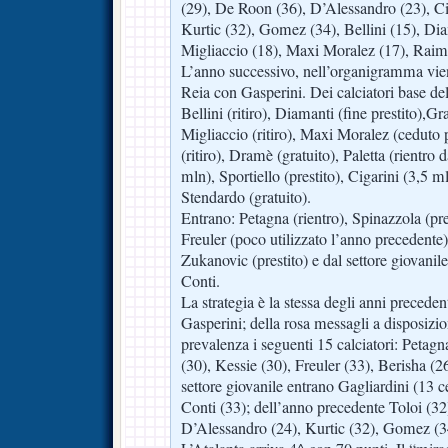
(29), De Roon (36), D’Alessandro (23), Cig
Kurtic (32), Gomez (34), Bellini (15), Dia
Migliaccio (18), Maxi Moralez (17), Raim
L’anno successivo, nell’organigramma viene
Reia con Gasperini. Dei calciatori base de
Bellini (ritiro), Diamanti (fine prestito),Gra
Migliaccio (ritiro), Maxi Moralez (ceduto
(ritiro), Dramè (gratuito), Paletta (rientro
mln), Sportiello (prestito), Cigarini (3,5 ml
Stendardo (gratuito).
Entrano: Petagna (rientro), Spinazzola (pres
Freuler (poco utilizzato l’anno precedente),
Zukanovic (prestito) e dal settore giovanil
Conti.
La strategia è la stessa degli anni precedent
Gasperini; della rosa messagli a disposizio
prevalenza i seguenti 15 calciatori: Petagn
(30), Kessie (30), Freuler (33), Berisha (2
settore giovanile entrano Gagliardini (13 c
Conti (33); dell’anno precedente Toloi (32
D’Alessandro (24), Kurtic (32), Gomez (34