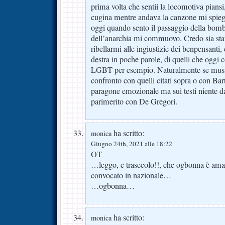
prima volta che sentii la locomotiva pians
cugina mentre andava la canzone mi spiega
oggi quando sento il passaggio della bomba
dell’anarchia mi commuovo. Credo sia stato
ribellarmi alle ingiustizie dei benpensanti, d
destra in poche parole, di quelli che oggi
LGBT per esempio. Naturalmente se musi
confronto con quelli citati sopra o con Bar
paragone emozionale ma sui testi niente d
parimerito con De Gregori.
ha scritto:
monica
Giugno 24th, 2021 alle 18:22
OT
…leggo, e trasecolo!!, che ogbonna è amar
convocato in nazionale…
…ogbonna…
ha scritto:
monica