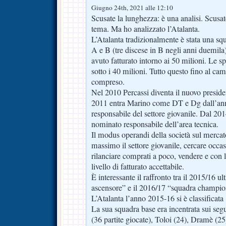
Giugno 24th, 2021 alle 12:10
Scusate la lunghezza: è una analisi. Scusat
tema. Ma ho analizzato l’Atalanta.
L’Atalanta tradizionalmente è stata una squ
A e B (tre discese in B negli anni duemi
avuto fatturato intorno ai 50 milioni. Le sp
sotto i 40 milioni. Tutto questo fino al c
compreso.
Nel 2010 Percassi diventa il nuovo presid
2011 entra Marino come DT e Dg dall’anno
responsabile del settore giovanile. Dal 20
nominato responsabile dell’area tecnica.
Il modus operandi della società sul mercato 
massimo il settore giovanile, cercare occasi
rilanciare comprati a poco, vendere e con 
livello di fatturato accettabile.
È interessante il raffronto tra il 2015/16 
ascensore” e il 2016/17 “squadra champio
L’Atalanta l’anno 2015-16 si è classificata
La sua squadra base era incentrata sui segue
(36 partite giocate), Toloi (24), Dramè (25