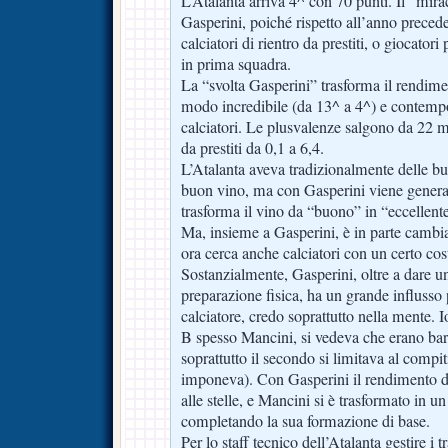
L’Atalanta arriva 4^ con 70 punti. Il “mir
Gasperini, poiché rispetto all’anno preceden
calciatori di rientro da prestiti, o giocator
in prima squadra.
La “svolta Gasperini” trasforma il rendime
modo incredibile (da 13^ a 4^) e contemp
calciatori. Le plusvalenze salgono da 22 mi
da prestiti da 0,1 a 6,4.
L’Atalanta aveva tradizionalmente delle b
buon vino, ma con Gasperini viene generat
trasforma il vino da “buono” in “eccellent
Ma, insieme a Gasperini, è in parte cambiata
ora cerca anche calciatori con un certo cos
Sostanzialmente, Gasperini, oltre a dare un
preparazione fisica, ha un grande influsso 
calciatore, credo soprattutto nella mente. Io
B spesso Mancini, si vedeva che erano ba
soprattutto il secondo si limitava al compit
imponeva). Con Gasperini il rendimento di
alle stelle, e Mancini si è trasformato in un
completando la sua formazione di base.
Per lo staff tecnico dell’Atalanta gestire i t