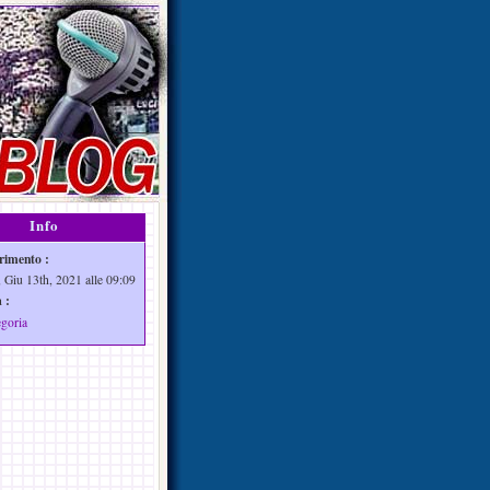
Info
rimento :
 Giu 13th, 2021 alle 09:09
 :
egoria