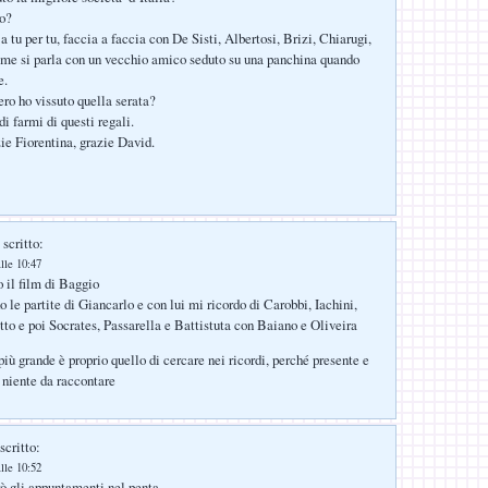
to?
i a tu per tu, faccia a faccia con De Sisti, Albertosi, Brizi, Chiarugi,
ome si parla con un vecchio amico seduto su una panchina quando
e.
ro ho vissuto quella serata?
i farmi di questi regali.
zie Fiorentina, grazie David.
scritto:
lle 10:47
o il film di Baggio
 le partite di Giancarlo e con lui mi ricordo di Carobbi, Iachini,
to e poi Socrates, Passarella e Battistuta con Baiano e Oliveira
iù grande è proprio quello di cercare nei ricordi, perché presente e
 niente da raccontare
scritto:
lle 10:52
ò gli appuntamenti nel penta.