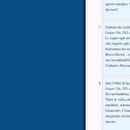
questo europeo. 
davvero!
ha scrit
Umberto
Giugno 13th, 2021 a
Li sogno ogni no
che rispetto agl
bentornato tra n
Bravo David…ete
sua inconfondibi
Umberto Alessa
ha 
DAL73DEL58
Giugno 13th, 2021 a
Ero un bambino, m
Tutte le volte,ch
aneddoti, autom
Giancarlo, Claud
integrante ed et
ancora.