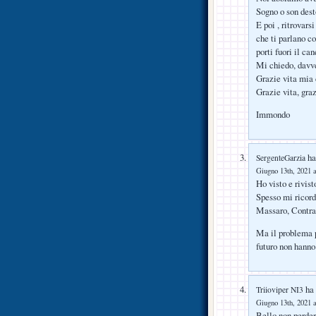
Sogno o son des
E poi , ritrovars
che ti parlano c
porti fuori il can
Mi chiedo, davve
Grazie vita mia d
Grazie vita, gra
Immondo
ha 
SergenteGarzia
Giugno 13th, 2021 a
Ho visto e rivist
Spesso mi ricordo
Massaro, Contrat
Ma il problema p
futuro non hanno
ha 
Triioviper NI3
Giugno 13th, 2021 a
Bello,non perder