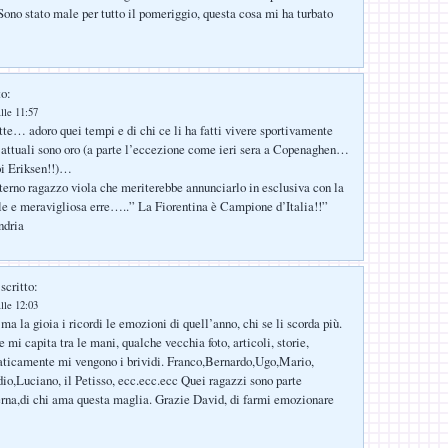
Sono stato male per tutto il pomeriggio, questa cosa mi ha turbato
to:
lle 11:57
tte… adoro quei tempi e di chi ce li ha fatti vivere sportivamente
i attuali sono oro (a parte l’eccezione come ieri sera a Copenaghen…
oi Eriksen!!)…
rno ragazzo viola che meriterebbe annunciarlo in esclusiva con la
le e meravigliosa erre…..” La Fiorentina è Campione d’Italia!!”
ndria
scritto:
lle 12:03
a la gioia i ricordi le emozioni di quell’anno, chi se li scorda più.
e mi capita tra le mani, qualche vecchia foto, articoli, storie,
aticamente mi vengono i brividi. Franco,Bernardo,Ugo,Mario,
io,Luciano, il Petisso, ecc.ecc.ecc Quei ragazzi sono parte
erna,di chi ama questa maglia. Grazie David, di farmi emozionare