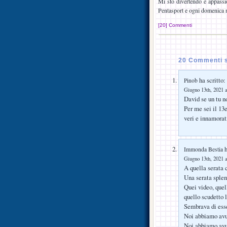
Mi sto divertendo e appassio
Pentasport e ogni domenica n
[20] Commenti
20 Commenti s
ha scritto:
Pinob
Giugno 13th, 2021 a
David se un tu no
Per me sei il 13
veri e innamorat
h
Immonda Bestia
Giugno 13th, 2021 a
A quella serata c
Una serata splen
Quei video, quell
quello scudetto l
Sembrava di esse
Noi abbiamo avut
Noi abbiamo avut