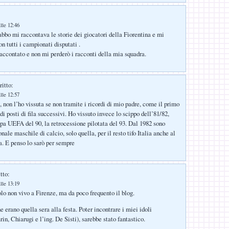
lle 12:46
bbo mi raccontava le storie dei giocatori della Fiorentina e mi
on tutti i campionati disputati .
raccontato e non mi perderò i racconti della mia squadra.
ritto:
lle 12:57
, non l’ho vissuta se non tramite i ricordi di mio padre, come il primo
di posti di fila successivi. Ho vissuto invece lo scippo dell’81/82,
pa UEFA del 90, la retrocessione pilotata del 93. Dal 1982 sono
nale maschile di calcio, solo quella, per il resto tifo Italia anche al
la. E penso lo sarò per sempre
tto:
lle 13:19
olo non vivo a Firenze, ma da poco frequento il blog.
e erano quella sera alla festa. Poter incontrare i miei idoli
n, Chiarugi e l’ing. De Sisti), sarebbe stato fantastico.