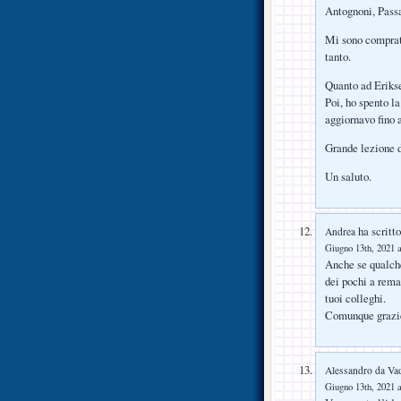
Antognoni, Passa
Mi sono comprato
tanto.
Quanto ad Erikse
Poi, ho spento l
aggiornavo fino 
Grande lezione di
Un saluto.
ha scritto
Andrea
Giugno 13th, 2021 a
Anche se qualche
dei pochi a rema
tuoi colleghi.
Comunque grazie 
Alessandro da Va
Giugno 13th, 2021 a