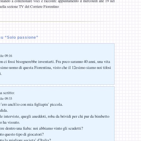
nando a collezionare voci e racconti: appuntamento il mercoledì alle 19 nel
ella sezione TV del Corriere Fiorentino
u “Solo passione”
lle 09:16
n ci fossi bisognerebbe inventarti. Fra poco saranno 40 anni, una vita
esimo uomo di questa Fiorentina, visto che il 12esimo siamo noi tifosi
i.
a scritto:
lle 09:33
’ero anch’io con mia figliapiu’ piccola.
dida.
e interviste, quegli aneddoti, roba da brividi per chi pur da bimbetto
o ha vissuto.
re dentro una fiaba: noi abbiamo vinto gli scudetti?
o questo tipo di giocatori?
o la migliore societa’ d’Italia?