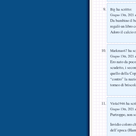
ha scritto:
Big
Giugno 13th, 2021 a
Da bambino il ba
regalò un libro c
Adoro il calcio 
ha sc
Markmas67
Giugno 13th, 2021 a
Ero nato da poco
scudetto, i secon
quello della Cop
“contro” la nazio
torneo di brisco
ha scri
Viola1946
Giugno 13th, 2021 a
Purtroppo, non s
Invidio coloro ch
dell’epoca (Hamri