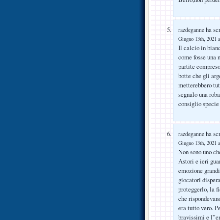
ha scr
razdeganne
Giugno 13th, 2021 a
Il calcio in bia
come fosse una m
partite compreso
botte che gli arg
metterebbero tut
segnalo una roba
consiglio specie
ha scr
razdeganne
Giugno 13th, 2021 a
Non sono uno ch
Astori e ieri g
emozione grandis
giocatori disper
proteggerlo, la f
che rispondevan
era tutto vero. P
bravissimi e l”er