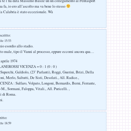
a te l’ha data Massimo Basile un un collegamento al Pentasport
a fa, io ero all’ascolto ma va bene lo stesso
lla Calabria è stato eccezionale. Wà
scritto:
lle 15:53
mio esordio allo stadio.
to male, tipo il Vanni al processo, eppure eccomi ancora qua…
 aprile 1974
NEROSSI VICENZA = 0 : 1 (0 : 0 )
erchi, Galdiolo, (23’ Parlanti), Roggi, Guerini, Brizi, Della
i, Merlo, Saltutti, De Sisti, Desolati., All. Radice.,
ZA : Sulfaro, Volpato, Longoni, Bernardis, Berni, Ferrante,
M., Sormani, Faloppa, Vitali., All. Puricelli. ,
i di Roma.
i.
itto:
lle 18:59