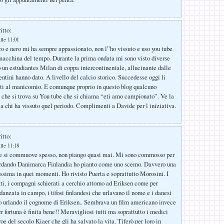
itto:
lle 11:01
nco e nero mi ha sempre appassionato, non l”ho vissuto e uso you tube
acchina del tempo. Durante la prima ondata mi sono visto diverse
 un estudiantes Milan di coppa intercontinentale, allucinante dalle
entini hanno dato. A livello del calcio storico. Succedesse oggi li
ti al manicomio. E comunque proprio in questo blog qualcuno
 che si trova su You tube che si chiama “eti amo campionato”. Ve la
 a chi ha vissuto quel periodo. Complimenti a Davide per l iniziativa.
itto:
lle 11:18
e si commuove spesso, non piango quasi mai. Mi sono commosso per
uardando Danimarca Finlandia ho pianto come uno scemo. Davvero una
sima in quei momenti. Ho rivisto Puerta e soprattutto Morosini. I
ati, i compagni schierati a cerchio attorno ad Eriksen come per
idanzata in campo, i tifosi finlandesi che urlavano il nome e i danesi
o urlando il cognome di Eriksen.. Sembrava un film americano invece
er fortuna è finita bene!! Meravigliosi tutti ma soprattutto i medici
oe del secolo Kiaer che gli ha salvato la vita. Tiferò per loro in