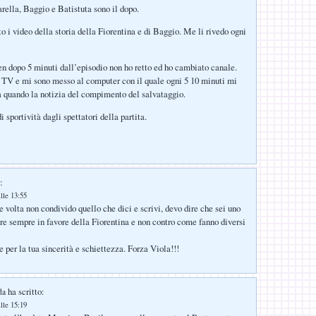
rella, Baggio e Batistuta sono il dopo.
 i video della storia della Fiorentina e di Baggio. Me li rivedo ogni
n dopo 5 minuti dall’episodio non ho retto ed ho cambiato canale.
a TV e mi sono messo al computer con il quale ogni 5 10 minuti mi
a quando la notizia del compimento del salvataggio.
 sportività dagli spettatori della partita.
:
lle 13:55
 volta non condivido quello che dici e scrivi, devo dire che sei uno
re sempre in favore della Fiorentina e non contro come fanno diversi
per la tua sincerità e schiettezza. Forza Viola!!!
ha scritto:
da
lle 15:19