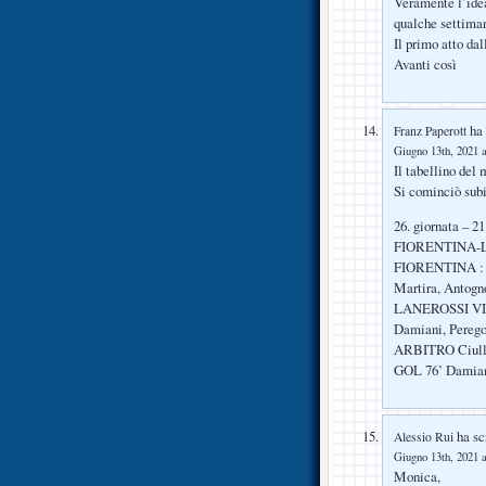
Veramente l’ide
qualche settiman
Il primo atto da
Avanti così
ha 
Franz Paperott
Giugno 13th, 2021 a
Il tabellino del 
Si cominciò subi
26. giornata – 21
FIORENTINA-LA
FIORENTINA : Sup
Martira, Antognon
LANEROSSI VICEN
Damiani, Perego 
ARBITRO Ciull
GOL 76’ Damian
ha scr
Alessio Rui
Giugno 13th, 2021 a
Monica,