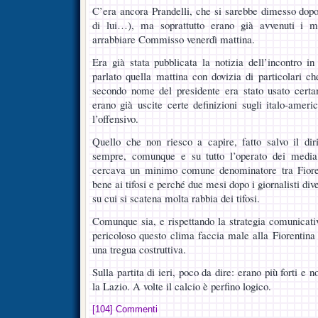
C’era ancora Prandelli, che si sarebbe dimesso dopo
di lui…), ma soprattutto erano già avvenuti i mi
arrabbiare Commisso venerdì mattina.
Era già stata pubblicata la notizia dell’incontro in
parlato quella mattina con dovizia di particolari ch
secondo nome del presidente era stato usato cert
erano già uscite certe definizioni sugli italo-ameri
l’offensivo.
Quello che non riesco a capire, fatto salvo il dir
sempre, comunque e su tutto l’operato dei medi
cercava un minimo comune denominatore tra Fiore
bene ai tifosi e perché due mesi dopo i giornalisti di
su cui si scatena molta rabbia dei tifosi.
Comunque sia, e rispettando la strategia comunicativ
pericoloso questo clima faccia male alla Fiorentina
una tregua costruttiva.
Sulla partita di ieri, poco da dire: erano più forti e
la Lazio. A volte il calcio è perfino logico.
[104] Commenti