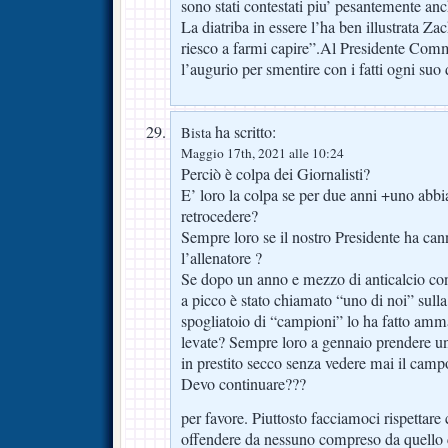
sono stati contestati piu’ pesantemente anc
La diatriba in essere l’ha ben illustrata Za
riesco a farmi capire”.Al Presidente Comm
l’augurio per smentire con i fatti ogni suo
ha scritto:
Bista
Maggio 17th, 2021 alle 10:24
Perciò è colpa dei Giornalisti?
E’ loro la colpa se per due anni +uno abbi
retrocedere?
Sempre loro se il nostro Presidente ha can
l’allenatore ?
Se dopo un anno e mezzo di anticalcio con
a picco è stato chiamato “uno di noi” sull
spogliatoio di “campioni” lo ha fatto am
levate? Sempre loro a gennaio prendere un
in prestito secco senza vedere mai il camp
Devo continuare???
per favore. Piuttosto facciamoci rispettare
offendere da nessuno compreso da quello c