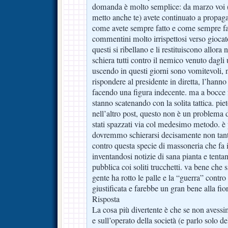
domanda è molto semplice: da marzo voi (vi
metto anche te) avete continuato a propa
come avete sempre fatto e come sempre far
commentini molto irrispettosi verso giocat
questi si ribellano e li restituiscono allora 
schiera tutti contro il nemico venuto dagli u
uscendo in questi giorni sono vomitevoli, n
rispondere al presidente in diretta, l’hanno
facendo una figura indecente. ma a bocce f
stanno scatenando con la solita tattica. pie
nell’altro post, questo non è un problem
stati spazzati via col medesimo metodo. è p
dovremmo schierarsi decisamente non tant
contro questa specie di massoneria che fa i
inventandosi notizie di sana pianta e tenta
pubblica coi soliti trucchetti. va bene che 
gente ha rotto le palle e la “guerra” contr
giustificata e farebbe un gran bene alla fio
Risposta
La cosa più divertente è che se non avessim
e sull’operato della società (e parlo solo d