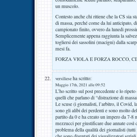
un muscolo.
Contesto anche chi ritiene che la CS sia st
di massa, perché come da lui anticipato, di 
campionato finito, ovvero da lunedi pross
Semplicemente appena raggiunta la salvez
togliersi dei sassolini (macigni) dalla sca
mesi fa.
FORZA VIOLA E FORZA ROCCO, C
ha scritto:
versiliese
Maggio 17th, 2021 alle 09:52
L’ho scritto sul post precedente e lo ripet
quelli che parlano di “distrazione di massa
Le scuse (i giornalisti, l’arbitro, il Covid,
sono gli alibi dei perdenti e sono molto d
partito da 0 e ha creato un impero da 7-8 m
mezzucci per giustificare due annate così d
problema della qualità dei giornalisti (tutti
che sono diventati dei visualizzatori seriali