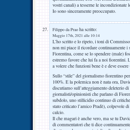
vostri canali) a tesserne le incondizionate l
Io sono sinceramente preoccupato.
ha scritto:
Filippo da Prao
Maggio 17th, 2021 alle 10:14
L’ho scritto e lo ripeto, i toni di Commi
non mi piace il ricordare continuamente i 
Fiorentina, come se lo spendere (male) fo
estremo favore che lui fa a noi fiorentini. 
a volere che funzioni bene è e deve esse
Sullo “stile” del giornalismo fiorentino p
100%. E la polemica non è nata ora, Davi
discutiamo sull’atteggiamento deleterio di
giornalisti/opinionisti che parlano di Fior
subdolo, uno stillicidio continuo di critich
stato criticato l’amico Pradè), colpevole di
calcio.
Il che magari è anche vero, ma se tu David
di commentatori che ti dice continuamente 