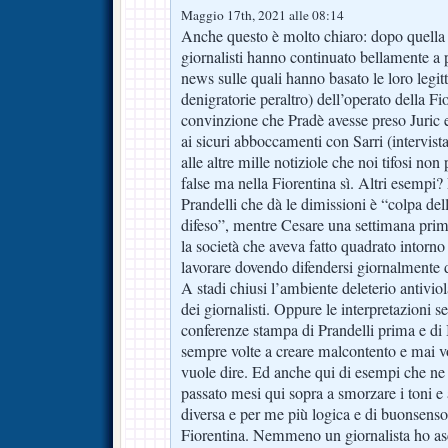
Maggio 17th, 2021 alle 08:14
Anche questo è molto chiaro: dopo quella
giornalisti hanno continuato bellamente a 
news sulle quali hanno basato le loro legit
denigratorie peraltro) dell’operato della Fi
convinzione che Pradè avesse preso Juric e 
ai sicuri abboccamenti con Sarri (intervist
alle altre mille notiziole che noi tifosi no
false ma nella Fiorentina sì. Altri esempi
Prandelli che dà le dimissioni è “colpa del
difeso”, mentre Cesare una settimana prima
la società che aveva fatto quadrato intorno 
lavorare dovendo difendersi giornalmente d
A stadi chiusi l’ambiente deleterio antiviol
dei giornalisti. Oppure le interpretazioni 
conferenze stampa di Prandelli prima e di I
sempre volte a creare malcontento e mai v
vuole dire. Ed anche qui di esempi che ne
passato mesi qui sopra a smorzare i toni e 
diversa e per me più logica e di buonsenso 
Fiorentina. Nemmeno un giornalista ho asco