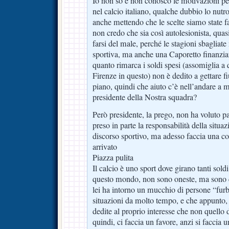
Io non so e non conosco le motivazioni p
nel calcio italiano, qualche dubbio lo nutr
anche mettendo che le scelte siamo state fa
non credo che sia così autolesionista, quas
farsi del male, perché le stagioni sbagliat
sportiva, ma anche una Caporetto finanziar
quanto rimarca i soldi spesi (assomiglia a 
Firenze in questo) non è dedito a gettare f
piano, quindi che aiuto c’è nell’andare a me
presidente della Nostra squadra?
Però presidente, la prego, non ha voluto pa
preso in parte la responsabilità della situa
discorso sportivo, ma adesso faccia una c
arrivato
Piazza pulita
Il calcio è uno sport dove girano tanti sold
questo mondo, non sono oneste, ma sono 
lei ha intorno un mucchio di persone “fur
situazioni da molto tempo, e che appunto,
dedite al proprio interesse che non quello 
quindi, ci faccia un favore, anzi si faccia 