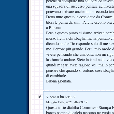
perché di comprare una squadra ed invece,
una squadra di successo pensare ad investi
potevano arrivare anche in un secondo te
Detto tutto questo le cose dette da Commi
tifosi le pensa da anni. Perché escono ora 
a Barone.
Però a questo punto ci siamo arrivati per
messo freni a chi sbaglia ma ha pensato c
dicendo anche “io rispondo solo di me ste
me, l’errore più grande. Per il mio modo d
vivere pensando che una cosa non mi rigua
lasciamola andare. Siete in tanti nella vita di
quindi magari avete ragione voi, ma io p
pensare che quando si vedono cose sbagliat
di cambiarle.
Buona giornata.
ha scritto:
Vibennal
Maggio 17th, 2021 alle 09:19
Questa triste diatriba Commisso-Stampa Fi
banco perché di calcio nessuno ne vuole pa