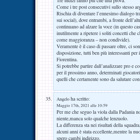
Tre indizi fanno più che una prova.
Come i tre post consecutivi sullo stesso a
Rischia di diventare l’ennesimo dialogo tr
sui social), dove entrambi, a fronte dell’al
continuano ad alzare la voce (in questo ca
inutilmente a ripetere i soliti concetti che
come maggioranza – non condivide).
Veramente è il caso di passare oltre, ci so
disposizione, tutti ben più interessanti per i
Fiorentina.
Si potrebbe partire dall’analizzare pro e c
per il prossimo anno, determinati giocatori
quelli che certamente sono da salutare con
ha scritto:
Angelo
Maggio 17th, 2021 alle 10:59
Per me che seguo la viola dalla Padania n
niente,manca solo qualche lenzuolo.
La differenza sta nei risultati della squadr
alcuni anni è stata eccellente,mentre la nu
spero cambi indirizzo.