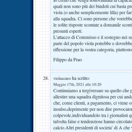
Io credo che venga sottovalutata la capacità 
quali non sono più dei bindoli cui basta pr
viola (o anche semplicemente lilla) per farl
alla squadra. Ci sono persone che vorrebbe
le solite risposte scontate a domande sconta
presunti esperti.
L’attacco di Commisso e il sostegno nei s
parte del popolo viola potrebbe e dovrebbe
riflessione per la vostra categoria, piuttos
Filippo da Prao
ha scritto:
violascuro
Maggio 17th, 2021 alle 10:20
Continuiamo a tergiversare su quello che piu
allestire una squadra dignitosa per cui and
che, come clienti, a pagamento, ci viene o
insulso,deprimente per non dire provocator
colpevole,individuandolo tra i giornalisti
talvolta false e tendenziose hanno circolat
calcio.Altri presidenti di societa’ di A ch