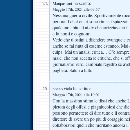
ha scritto:
Maupassant
Maggio 17th, 2021 alle 09:57
Nessuna guerra civile. Sportivamente rocc
per ora. I clickonari sono rimasti spiazzat
qualcuno abituati ai dv che arricciavano il
e fa nomi e cognomi.
Vedo che ti ostini a difendere ovunque e 
anche se fai finta di esserne estraneo. Mai
culpa. Mai un’analisi critica… C’è sempre
male, che non accetta le critiche, che si of
giornalismo vero, cambiate registro se ave
pagherà. Saluti a tutti.
ha scritto:
nonno viola
Maggio 17th, 2021 alle 10:01
Con la massima stima le dissi che anche Le
pletora degli offesi e piagniucolosi che dietr
possono permettere di dire tutto e il contra
direttore di avere un pò piu di coraggio nel
collaboratori quelli che meritano ancora il