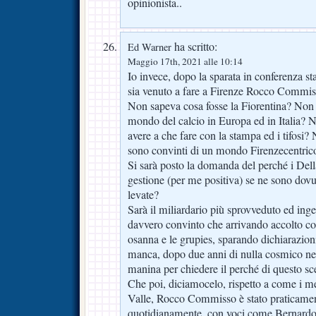
opinionista..
ha scritto:
Ed Warner
Maggio 17th, 2021 alle 10:14
Io invece, dopo la sparata in conferenza 
sia venuto a fare a Firenze Rocco Commis
Non sapeva cosa fosse la Fiorentina? Non 
mondo del calcio in Europa ed in Italia? 
avere a che fare con la stampa ed i tifosi?
sono convinti di un mondo Firenzecentric
Si sarà posto la domanda del perché i Dell
gestione (per me positiva) se ne sono dov
levate?
Sarà il miliardario più sprovveduto ed ing
davvero convinto che arrivando accolto com
osanna e le grupies, sparando dichiarazion
manca, dopo due anni di nulla cosmico ne
manina per chiedere il perché di questo s
Che poi, diciamocelo, rispetto a come i me
Valle, Rocco Commisso è stato praticamen
quotidianamente, con voci come Bernardo 