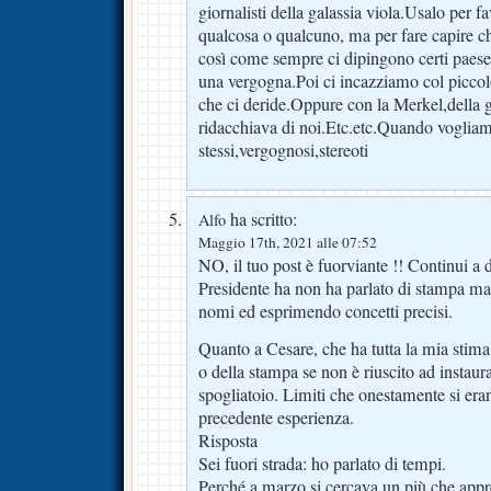
giornalisti della galassia viola.Usalo per f
qualcosa o qualcuno, ma per fare capire 
così come sempre ci dipingono certi paeset
una vergogna.Poi ci incazziamo col piccolo
che ci deride.Oppure con la Merkel,della
ridacchiava di noi.Etc.etc.Quando vogliam
stessi,vergognosi,stereoti
ha scritto:
Alfo
Maggio 17th, 2021 alle 07:52
NO, il tuo post è fuorviante !! Continui a d
Presidente ha non ha parlato di stampa ma,
nomi ed esprimendo concetti precisi.
Quanto a Cesare, che ha tutta la mia stima
o della stampa se non è riuscito ad instau
spogliatoio. Limiti che onestamente si era
precedente esperienza.
Risposta
Sei fuori strada: ho parlato di tempi.
Perché a marzo si cercava un più che appr