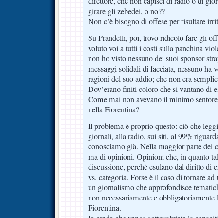
direttore, che non capisci di radio o di gior
girare gli zebedei, o no??
Non c’è bisogno di offese per risultare irrit
Su Prandelli, poi, trovo ridicolo fare gli of
voluto voi a tutti i costi sulla panchina vi
non ho visto nessuno dei suoi sponsor strapp
messaggi solidali di facciata, nessuno ha v
ragioni del suo addio; che non era semplic
Dov’erano finiti coloro che si vantano di 
Come mai non avevano il minimo sentore 
nella Fiorentina?
Il problema è proprio questo: ciò che legg
giornali, alla radio, sui siti, al 99% riguard
conosciamo già. Nella maggior parte dei cas
ma di opinioni. Opinioni che, in quanto ta
discussione, perchè esulano dal diritto di 
vs. categoria. Forse è il caso di tornare ad
un giornalismo che approfondisce tematich
non necessariamente e obbligatoriamente le
Fiorentina.