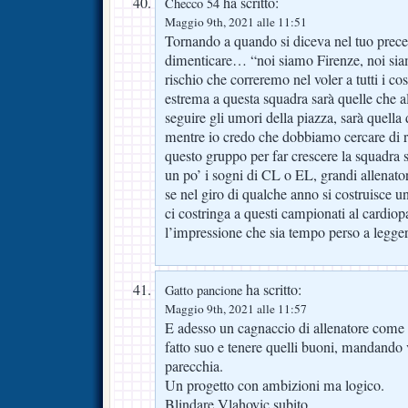
ha scritto:
Checco 54
Maggio 9th, 2021 alle 11:51
Tornando a quando si diceva nel tuo prec
dimenticare… “noi siamo Firenze, noi siam
rischio che correremo nel voler a tutti i co
estrema a questa squadra sarà quelle che al
seguire gli umori della piazza, sarà quella d
mentre io credo che dobbiamo cercare di r
questo gruppo per far crescere la squadra
un po’ i sogni di CL o EL, grandi allenat
se nel giro di qualche anno si costruisce
ci costringa a questi campionati al card
l’impressione che sia tempo perso a legger
ha scritto:
Gatto pancione
Maggio 9th, 2021 alle 11:57
E adesso un cagnaccio di allenatore come J
fatto suo e tenere quelli buoni, mandando 
parecchia.
Un progetto con ambizioni ma logico.
Blindare Vlahovic subito.