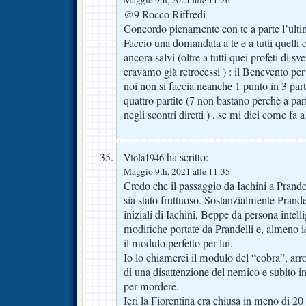
@9 Rocco Riffredi
Concordo pienamente con te a parte l’ulti
Faccio una domandata a te e a tutti quell
ancora salvi (oltre a tutti quei profeti di 
eravamo già retrocessi ) : il Benevento p
noi non si faccia neanche 1 punto in 3 parti
quattro partite (7 non bastano perchè a pa
negli scontri diretti ) , se mi dici come fa a
ha scritto:
Viola1946
Maggio 9th, 2021 alle 11:35
Credo che il passaggio da Iachini a Prandel
sia stato fruttuoso. Sostanzialmente Prandel
iniziali di Iachini, Beppe da persona intelli
modifiche portate da Prandelli e, almeno ie
il modulo perfetto per lui.
Io lo chiamerei il modulo del “cobra”, arrot
di una disattenzione del nemico e subito i
per mordere.
Ieri la Fiorentina era chiusa in meno di 2