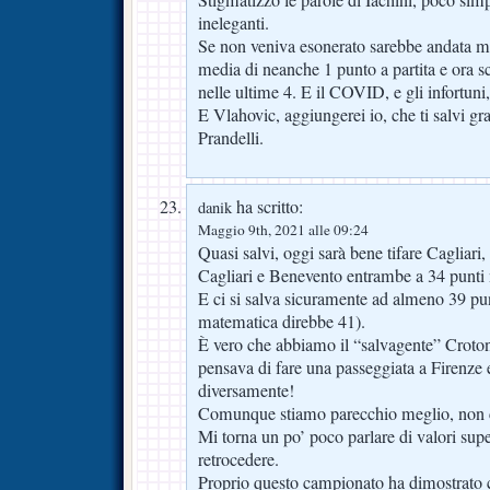
Stigmatizzo le parole di Iachini, poco si
ineleganti.
Se non veniva esonerato sarebbe andata 
media di neanche 1 punto a partita e ora sc
nelle ultime 4. E il COVID, e gli infortuni
E Vlahovic, aggiungerei io, che ti salvi gra
Prandelli.
ha scritto:
danik
Maggio 9th, 2021 alle 09:24
Quasi salvi, oggi sarà bene tifare Cagliari
Cagliari e Benevento entrambe a 34 punti 
E ci si salva sicuramente ad almeno 39 pun
matematica direbbe 41).
È vero che abbiamo il “salvagente” Croto
pensava di fare una passeggiata a Firenze e
diversamente!
Comunque stiamo parecchio meglio, non 
Mi torna un po’ poco parlare di valori super
retrocedere.
Proprio questo campionato ha dimostrato c