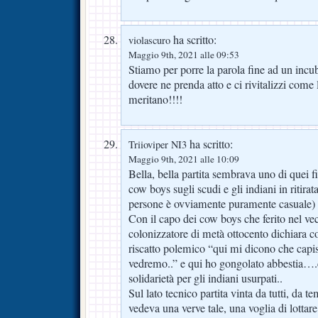
ha scritto:
violascuro
Maggio 9th, 2021 alle 09:53
Stiamo per porre la parola fine ad un incub
dovere ne prenda atto e ci rivitalizzi come la
meritano!!!!
ha scritto:
Triioviper NI3
Maggio 9th, 2021 alle 10:09
Bella, bella partita sembrava uno di quei f
cow boys sugli scudi e gli indiani in ritirata
persone è ovviamente puramente casuale)
Con il capo dei cow boys che ferito nel ve
colonizzatore di metà ottocento dichiara c
riscatto polemico “qui mi dicono che capi
vedremo..” e qui ho gongolato abbestia….
solidarietà per gli indiani usurpati..
Sul lato tecnico partita vinta da tutti, d
vedeva una verve tale, una voglia di lottare