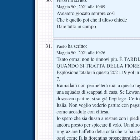
Pinob
Maggio 9th, 2021 alle 10:09
Avessero giocato sempre così
Che è quello poi che il tifoso chiede
Dare tutto in campo
ha scritto:
Paolo
Maggio 9th, 2021 alle 10:26
Tanto ormai non lo rinnovi più. È T
QUANDO SI TRATTA DELLA FIORE
Esplosione totale in questo 2021,19 gol in 
7.
Ramadani non permetterà mai a questo raga
una squadra di scappati di casa. Se Lewa
dovessero partire, si sa già l’epilogo. Cert
Italia. Non voglio vederlo partire con pag
come accaduto con chiesa.
Io spero che sia dusan a restare con i piedi 
ancora presto per spiccare il volo. Un altro 
ringraziare l’affetto della città che lo ha 
oggi come fa la fiorentina prospettargliela