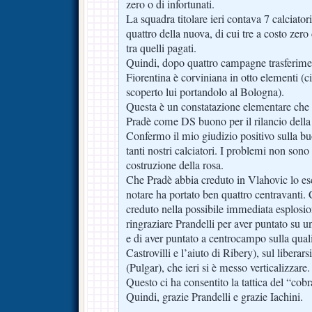
zero o di infortunati.
La squadra titolare ieri contava 7 calciator
quattro della nuova, di cui tre a costo zero 
tra quelli pagati.
Quindi, dopo quattro campagne trasferimen
Fiorentina è corviniana in otto elementi (c
scoperto lui portandolo al Bologna).
Questa è un constatazione elementare che 
Pradè come DS buono per il rilancio della
Confermo il mio giudizio positivo sulla bu
tanti nostri calciatori. I problemi non sono
costruzione della rosa.
Che Pradè abbia creduto in Vlahovic lo es
notare ha portato ben quattro centravanti
creduto nella possibile immediata esplos
ringraziare Prandelli per aver puntato su una
e di aver puntato a centrocampo sulla qual
Castrovilli e l’aiuto di Ribery), sul liberars
(Pulgar), che ieri si è messo verticalizzare.
Questo ci ha consentito la tattica del “cobr
Quindi, grazie Prandelli e grazie Iachini.