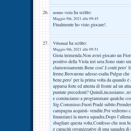
ha scritto:
nonno viola
Maggio 9th, 2021 alle 09:45
Finalmente ho visto giocare!.
ha scritto:
Vibennal
Maggio 9th, 2021 alle 09:51
Gioia tremenda.Non avrei giocato un Fiori
positivo della Viola ieri sera.Sono stato sm
clamorosamente.Bene cosi’.I conti pero’ l
ferme.Brovarone adesso esalta Pulgar che i
bene,pero’ per la prima volta da quando é 
apparsa forte ed attenta di fronte ad un att
puntate precedenti? Quindi,incassiamo ,res
e cominciamo a programmare qualche cosa
Sig.Commisso.Fuori Pradé subito.Prender
campagna acquisti- vendite.Poi vedremo 
finanziarci la nuova squadra.Dopo l’allena
sbagliare questa volta.Confesso che non ho
e capacità organizzative di una squadra d