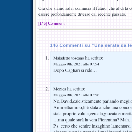
Ora che siamo salvi comincia il futuro, che al di là 
essere profondamente diverso dal recente passato.
[146] Commenti
146 Commenti su “Una serata da le
ha scritto:
Maladetto toscano
Maggio 9th, 2021 alle 07:54
Dopo Cagliari si ride…
ha scritto:
Monica
Maggio 9th, 2021 alle 07:56
No,David,calcisticamente parlando meglio 
Ammettiamolo,lì è stata anche una concom
stata proprio voluta,cercata,giocata e merit
…ma quale sarà la vera Fiorentina? Mah
P.s. certo che sentire inzaghino lamentarsi
giocare,quando proprio i suoi innesti del