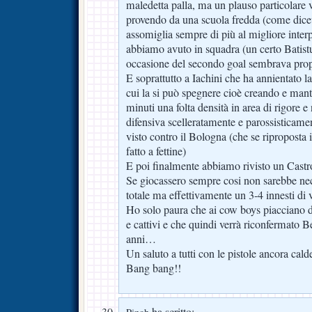
maledetta palla, ma un plauso particolare 
provendo da una scuola fredda (come dicev
assomiglia sempre di più al migliore interp
abbiamo avuto in squadra (un certo Batistu
occasione del secondo goal sembrava pro
E soprattutto a Iachini che ha annientato l
cui la si può spegnere cioè creando e mant
minuti una folta densità in area di rigore e
difensiva scelleratamente e parossisticam
visto contro il Bologna (che se riproposta 
fatto a fettine)
E poi finalmente abbiamo rivisto un Castr
Se giocassero sempre cosi non sarebbe nec
totale ma effettivamente un 3-4 innesti di 
Ho solo paura che ai cow boys piacciano da
e cattivi e che quindi verrà riconfermato 
anni…
Un saluto a tutti con le pistole ancora cal
Bang bang!!
ha scritto: