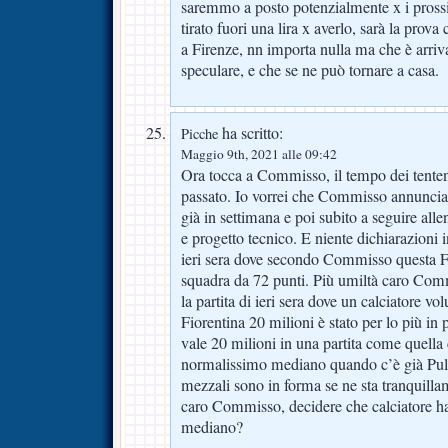
saremmo a posto potenzialmente x i pross
tirato fuori una lira x averlo, sarà la prov
a Firenze, nn importa nulla ma che è arriv
speculare, e che se ne può tornare a casa.
ha scritto:
Picche
Maggio 9th, 2021 alle 09:42
Ora tocca a Commisso, il tempo dei tente
passato. Io vorrei che Commisso annuncia
già in settimana e poi subito a seguire allen
e progetto tecnico. E niente dichiarazioni
ieri sera dove secondo Commisso questa F
squadra da 72 punti. Più umiltà caro Com
la partita di ieri sera dove un calciatore vo
Fiorentina 20 milioni è stato per lo più i
vale 20 milioni in una partita come quella d
normalissimo mediano quando c’è già Pulg
mezzali sono in forma se ne sta tranquilla
caro Commisso, decidere che calciatore ha
mediano?