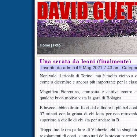
Home |
Foto
Una serata da leoni (finalmente)
Inserito da admin il 9 Mag 2021 7:43 am. Catego
Non vale il trionfo di Torino, ma è molto vicino a 
come a dicembre e ancora più importante per la class
Magnifica Fiorentina, compatta e cattiva contro c
qualche buon motivo vista la gara di Bologna.
E invece abbino tirato fuori dal cilindro il più bel co
97 minuti con la grinta di chi lotta per non retroced
superiore a quello di chi sta per andare in B.
Troppo facile ora parlare di Vlahovic, chi ha sbagliat
regolamenti di conti, siamo tutti della stessa parrocch