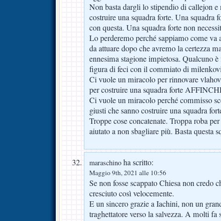
Non basta dargli lo stipendio di callejon e
costruire una squadra forte. Una squadra fo
con questa. Una squadra forte non necessita
Lo perderemo perché sappiamo come va a fi
da attuare dopo che avremo la certezza ma
ennesima stagione impietosa. Qualcuno è 
figura di feci con il commiato di milenkov
Ci vuole un miracolo per rinnovare vlahov
per costruire una squadra forte AFFINCHÉ
Ci vuole un miracolo perché commisso sce
giusti che sanno costruire una squadra fort
Troppe cose concatenate. Troppa roba pe
aiutato a non sbagliare più. Basta questa s
ha scritto:
maraschino
Maggio 9th, 2021 alle 10:56
Se non fosse scappato Chiesa non credo c
cresciuto così velocemente.
E un sincero grazie a Iachini, non un gran
traghettatore verso la salvezza. A molti fa 