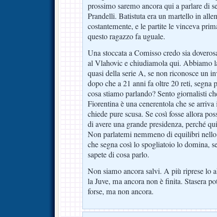
prossimo saremo ancora qui a parlare di se
Prandelli. Batistuta era un martello in all
costantemente, e le partite le vinceva prim
questo ragazzo fa uguale.
Una stoccata a Comisso credo sia doverosa
al Vlahovic e chiudiamola qui. Abbiamo la
quasi della serie A, se non riconosce un 
dopo che a 21 anni fa oltre 20 reti, segna p
cosa stiamo parlando? Sento giornalisti ch
Fiorentina è una cenerentola che se arriva 
chiede pure scusa. Se così fosse allora po
di avere una grande presidenza, perché qui
Non parlatemi nemmeno di equilibri nello
che segna così lo spogliatoio lo domina, s
sapete di cosa parlo.
Non siamo ancora salvi. A più riprese lo
la Juve, ma ancora non è finita. Stasera po
forse, ma non ancora.